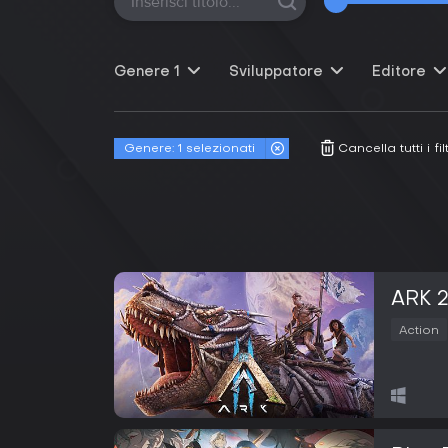
Genere
1
Sviluppatore
Editore
Genere:
1 selezionati
Cancella tutti i filt
ARK 
Action