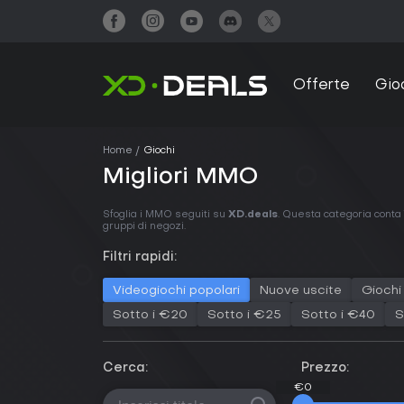
Offerte
Gio
Home
Giochi
Migliori MMO
Sfoglia i MMO seguiti su
XD.deals
. Questa categoria conta 7
gruppi di negozi.
Filtri rapidi:
Videogiochi popolari
Nuove uscite
Giochi 
Sotto i €20
Sotto i €25
Sotto i €40
S
Cerca:
Prezzo:
€0
€0