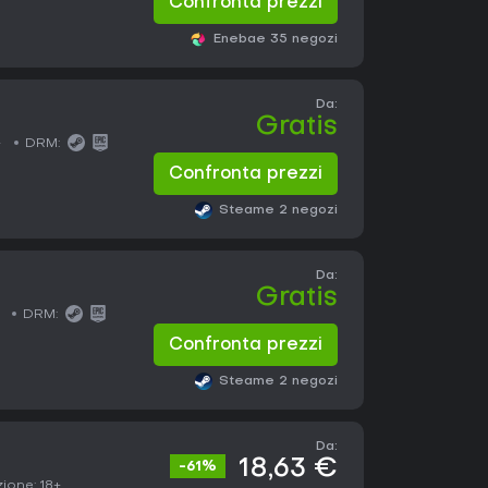
Confronta prezzi
Eneba
e 35 negozi
Da:
Gratis
+
DRM:
Confronta prezzi
Steam
e 2 negozi
Da:
Gratis
DRM:
Confronta prezzi
Steam
e 2 negozi
Da:
18,63 €
-61%
zione:
18+