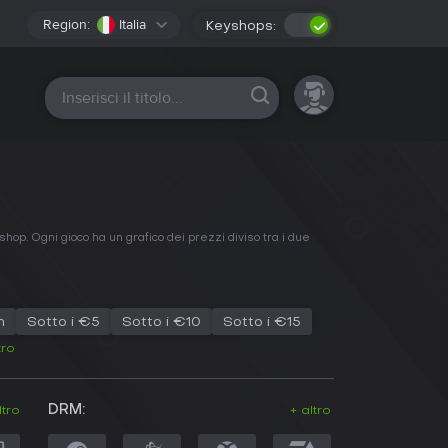
Region:
Italia
Keyshops:
Tutte le piattaforme
shop. Ogni gioco ha un grafico dei prezzi diviso tra i due
h
Sotto i €5
Sotto i €10
Sotto i €15
tro
DRM:
ltro
+ altro