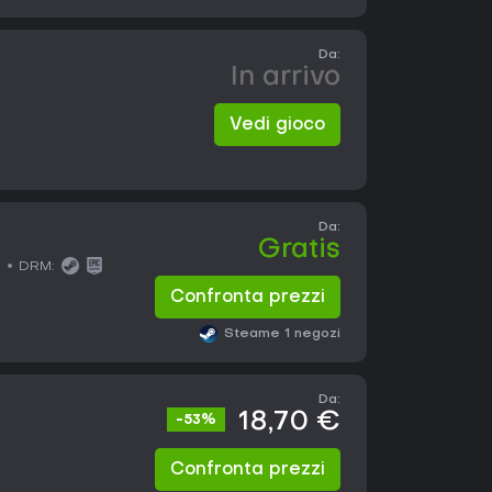
Da:
In arrivo
Vedi gioco
Da:
Gratis
DRM:
Confronta prezzi
Steam
e 1 negozi
Da:
18,70 €
-53%
Confronta prezzi