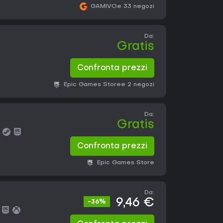
GAMIVO
e 33 negozi
Da:
Gratis
Confronta prezzi
Epic Games Store
e 2 negozi
Da:
Gratis
Confronta prezzi
Epic Games Store
Da:
9,46 €
-36%