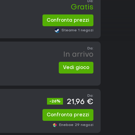
Da:
Gratis
Confronta prezzi
Steam
e 1 negozi
Da:
In arrivo
Vedi gioco
Da:
21,96 €
-26%
Confronta prezzi
Eneba
e 29 negozi