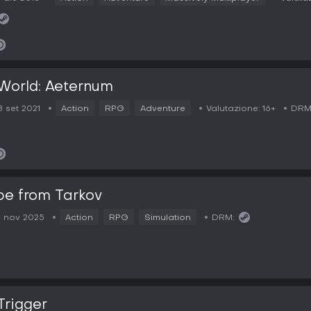
World: Aeternum
8 set 2021
Action
RPG
Adventure
Valutazione:
16+
DRM
e from Tarkov
5 nov 2025
Action
RPG
Simulation
DRM:
Trigger