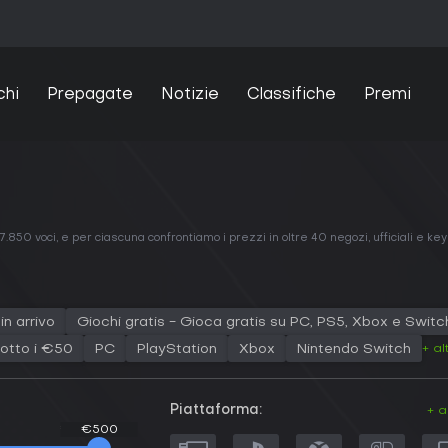
chi
Prepagate
Notizie
Classifiche
Premi
.850 voci, e per ciascuna confrontiamo i prezzi in oltre 40 negozi, ufficiali e key
in arrivo
Giochi gratis - Gioca gratis su PC, PS5, Xbox e Switc
+ al
otto i €50
PC
PlayStation
Xbox
Nintendo Switch
Piattaforma:
+ a
€500
€500