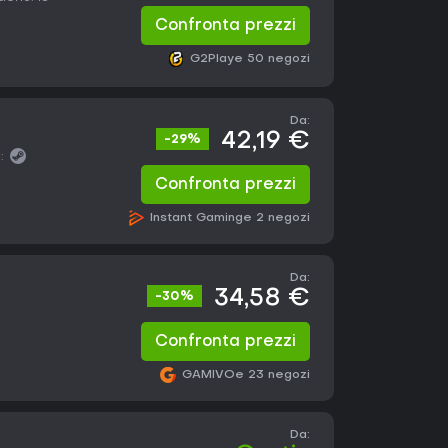
Confronta prezzi
G2Play
e 50 negozi
Da:
42,19 €
-29%
:
Confronta prezzi
Instant Gaming
e 2 negozi
Da:
34,58 €
-30%
Confronta prezzi
GAMIVO
e 23 negozi
Da: