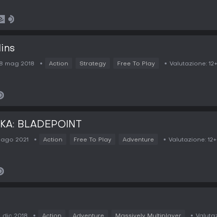
ins
8 mag 2018
Action
Strategy
Free To Play
Valutazione:
12
KA: BLADEPOINT
1 ago 2021
Action
Free To Play
Adventure
Valutazione:
12+
3 dic 2018
Action
Adventure
Massively Multiplayer
Valuta