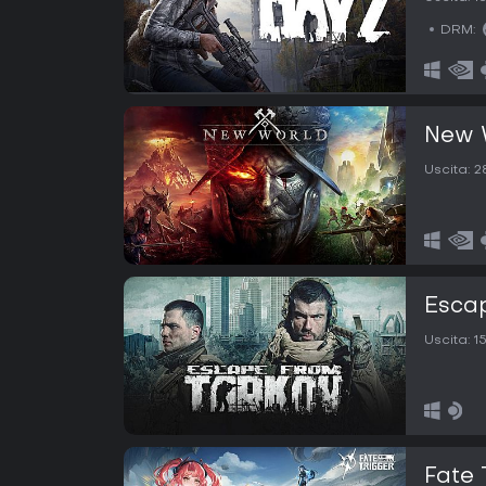
DRM:
New 
Uscita:
2
Escap
Uscita:
1
Fate 