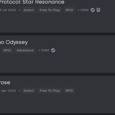
Protocol: Star Resonance
9 ott 2025
Action
Free To Play
RPG
DRM:
no Odyssey
RPG
Adventure
DRM:
rose
4 apr 2026
Action
Free To Play
RPG