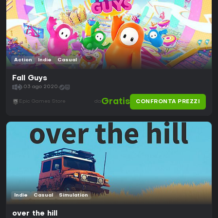
Action
Indie
Casual
Fall Guys
03 ago 2020
Gratis
CONFRONTA PREZZI
Epic Games Store
da
Indie
Casual
Simulation
over the hill