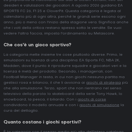
La popolarità la calcoliamo dai dati di Steam: vendite, liste dei
desideri e valutazioni dei giocatori. A agosto 2026 guidano EA
SPORTS FC 26, F1 25 e CloverPit. Questa categoria è legata al
calendario più di ogni altra, perché le grandi serie escono ogni
anno, più o meno con l'inizio della stagione vera. Significa anche
che i voti della critica restano spesso sotto le vendite. Se vuoi
vedere l'altra faccia, imposta l'ordinamento su Metascore.
Che cos'è un gioco sportivo?
La categoria mette insieme tre cose piuttosto diverse. Primo, le
simulazioni su licenza di una disciplina: EA Sports FC, NBA 2K,
Madden, dove il punto è riprodurre squadre e giocatori veri e la
licenza è metà del prodotto. Secondo, i manageriali, con
Football Manager in testa, in cui non giochi nessuna partita ma
gestisci rosa e bilancio, il che li avvicina ai
giochi di strategia
più
che alla simulazione. Terzo, sport che non rientrano nel senso
televisivo della parola: lo skateboard della serie Tony Hawk, lo
snowboard, la pesca, il biliardo. Con i
giochi di corse
condividono il modello annuale e con i
giochi di simulazione
la
cura del dettaglio.
Quanto costano i giochi sportivi?