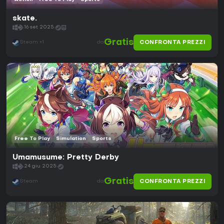
skate.
16 set 2025
Gratis
CONFRONTA PREZZI
Steam +1
da
Free To Play
Simulation
Sports
Umamusume: Pretty Derby
24 giu 2025
Gratis
CONFRONTA PREZZI
Steam
da