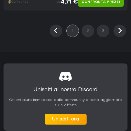
4,71 €
CONFRONTA PREZZI
G2Play +23
da
1
2
3
Unisciti al nostro Discord
Ottieni aiuto immediato dalla community e resta aggiornato
sulle offerte
Unisciti ora