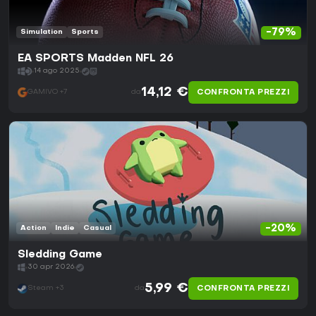
-79%
Simulation
Sports
EA SPORTS Madden NFL 26
14 ago 2025
14,12 €
CONFRONTA PREZZI
GAMIVO +7
da
-20%
Action
Indie
Casual
Sledding Game
30 apr 2026
5,99 €
CONFRONTA PREZZI
Steam +3
da