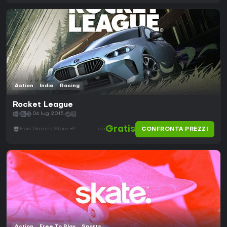
Action
Indie
Racing
Rocket League
06 lug 2015
Gratis
CONFRONTA PREZZI
Epic Games Store +9
da
Action
Free To Play
Sports