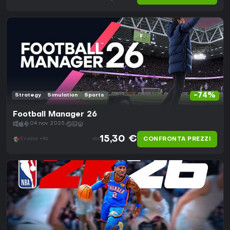
-74%
Strategy
Simulation
Sports
Football Manager 26
04 nov 2025
15,30 €
CONFRONTA PREZZI
Eneba +46
da