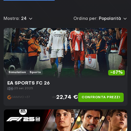
Mostra:
24
Ordina per:
Popolarità
-67%
Simulation
Sports
EA SPORTS FC 26
25 set 2025
22,74 €
CONFRONTA PREZZI
GAMIVO +37
da