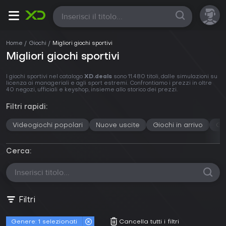
Tutte
Home
Giochi
Migliori giochi sportivi
Migliori giochi sportivi
I giochi sportivi nel catalogo
XD.deals
sono 11.480 titoli, dalle simulazioni su
licenza ai manageriali e agli sport estremi. Confrontiamo i prezzi in oltre
40 negozi, ufficiali e keyshop, insieme allo storico dei prezzi.
Filtri rapidi:
Videogiochi popolari
Nuove uscite
Giochi in arrivo
Gi
Cerca:
Filtri
Genere:
1 selezionati
Cancella tutti i filtri