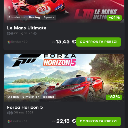
-61%
Simulation
Racing
Sports
Le Mans Ultimate
22 lug 2025
15,45 €
CONFRONTA PREZZI
Eneba +30
da
-63%
Action
Simulation
Racing
Forza Horizon 5
08 nov 2021
22,13 €
CONFRONTA PREZZI
Eneba +34
da