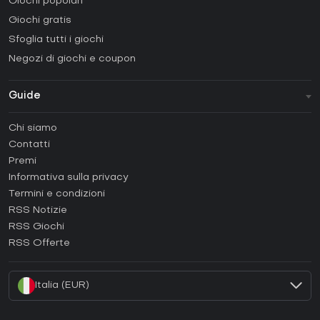
Giochi popolari
Giochi gratis
Sfoglia tutti i giochi
Negozi di giochi e coupon
Guide
FAQ
Chi siamo
Guide e tutorial
Contatti
Come attivare una Steam CD Key?
Premi
Come attivare una Epic Games CD Key?
Informativa sulla privacy
Termini e condizioni
Come attivare una GOG CD Key?
RSS Notizie
Come attivare una Ubisoft Connect CD Key?
RSS Giochi
Come attivare una EA App CD Key?
RSS Offerte
Come attivare una Battle.net CD Key?
Italia (EUR)