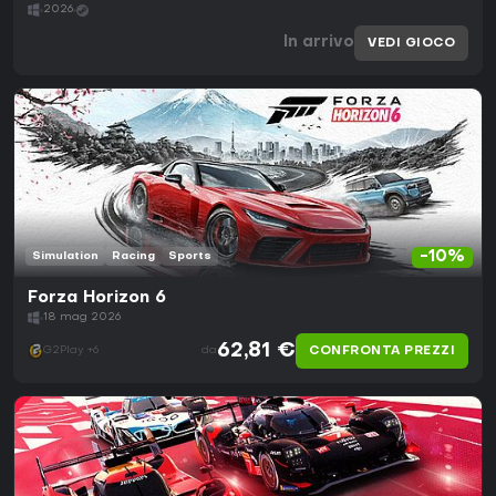
2026
In arrivo
VEDI GIOCO
-10%
Simulation
Racing
Sports
Forza Horizon 6
18 mag 2026
62,81 €
CONFRONTA PREZZI
G2Play +6
da