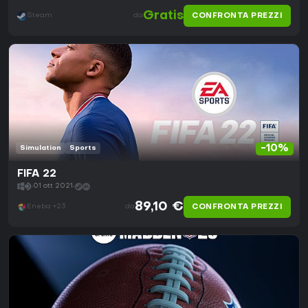
Gratis
CONFRONTA PREZZI
Steam
da
-10%
Simulation
Sports
FIFA 22
01 ott 2021
89,10 €
CONFRONTA PREZZI
Eneba +23
da