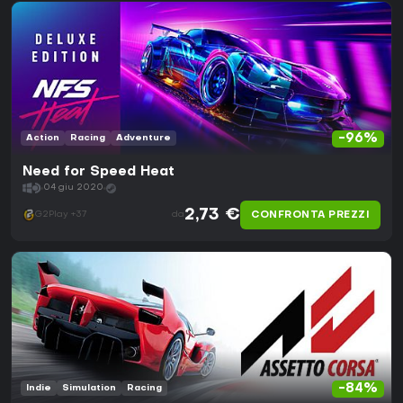
-96%
Action
Racing
Adventure
Need for Speed Heat
04 giu 2020
2,73 €
CONFRONTA PREZZI
G2Play +37
da
-84%
Indie
Simulation
Racing