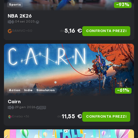
-93%
Sports
NBA 2K26
04 set 2025
5,16 €
CONFRONTA PREZZI
GAMIVO +50
da
-61%
Action
Indie
Simulation
Cairn
29 gen 2026
11,55 €
CONFRONTA PREZZI
Eneba +36
da