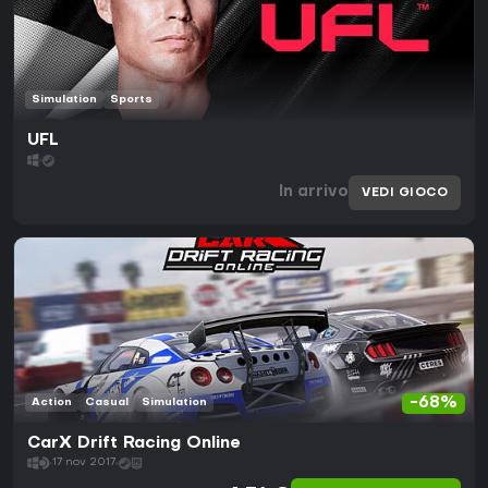
Simulation
Sports
UFL
In arrivo
VEDI GIOCO
-68%
Action
Casual
Simulation
CarX Drift Racing Online
17 nov 2017