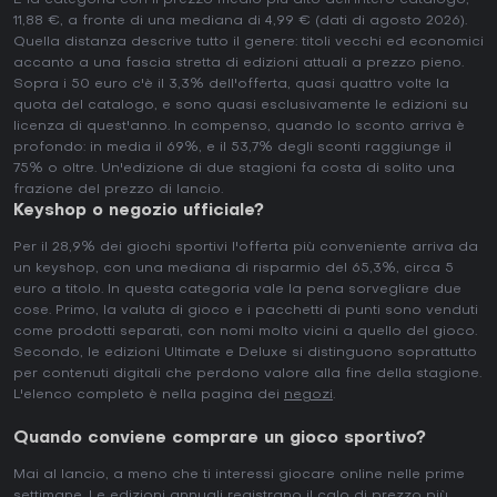
È la categoria con il prezzo medio più alto dell'intero catalogo,
11,88 €, a fronte di una mediana di 4,99 € (dati di agosto 2026).
Quella distanza descrive tutto il genere: titoli vecchi ed economici
accanto a una fascia stretta di edizioni attuali a prezzo pieno.
Sopra i 50 euro c'è il 3,3% dell'offerta, quasi quattro volte la
quota del catalogo, e sono quasi esclusivamente le edizioni su
licenza di quest'anno. In compenso, quando lo sconto arriva è
profondo: in media il 69%, e il 53,7% degli sconti raggiunge il
75% o oltre. Un'edizione di due stagioni fa costa di solito una
frazione del prezzo di lancio.
Keyshop o negozio ufficiale?
Per il 28,9% dei giochi sportivi l'offerta più conveniente arriva da
un keyshop, con una mediana di risparmio del 65,3%, circa 5
euro a titolo. In questa categoria vale la pena sorvegliare due
cose. Primo, la valuta di gioco e i pacchetti di punti sono venduti
come prodotti separati, con nomi molto vicini a quello del gioco.
Secondo, le edizioni Ultimate e Deluxe si distinguono soprattutto
per contenuti digitali che perdono valore alla fine della stagione.
L'elenco completo è nella pagina dei
negozi
.
Quando conviene comprare un gioco sportivo?
Mai al lancio, a meno che ti interessi giocare online nelle prime
settimane. Le edizioni annuali registrano il calo di prezzo più