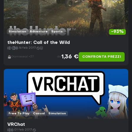
-93%
Simulation
Adventure
Sports
theHunter: Call of the Wild
16 feb 2017
1,36 €
CONFRONTA PREZZI
Gameseal +37
da
Free To Play
Casual
Simulation
VRChat
01 feb 2017