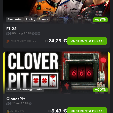
-69%
Simulation
Racing
Sports
F1 25
30 mag 2025
24,29 €
CONFRONTA PREZZI
Instant Gaming +22
da
-65%
Action
Strategy
Indie
CloverPit
26 set 2025
3,47 €
CONFRONTA PREZZI
G2Play +10
da