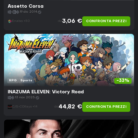
Assetto Corsa
19 dic 2014
3,06 €
CONFRONTA PREZZI
Eneba +50
da
-33%
RPG
Sports
INAZUMA ELEVEN: Victory Road
13 nov 2025
44,82 €
CONFRONTA PREZZI
CJS-CDKeys +14
da