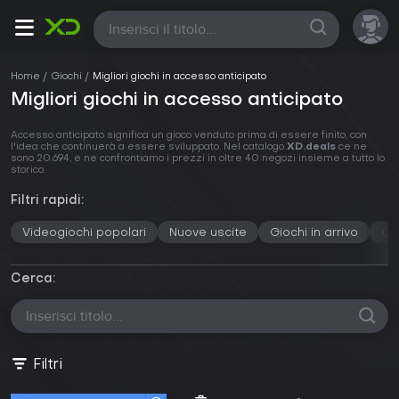
Tutte
Home
Giochi
Migliori giochi in accesso anticipato
Migliori giochi in accesso anticipato
Accesso anticipato significa un gioco venduto prima di essere finito, con
l'idea che continuerà a essere sviluppato. Nel catalogo
XD.deals
ce ne
sono 20.694, e ne confrontiamo i prezzi in oltre 40 negozi insieme a tutto lo
storico.
Filtri rapidi:
Videogiochi popolari
Nuove uscite
Giochi in arrivo
Gi
Cerca:
Filtri