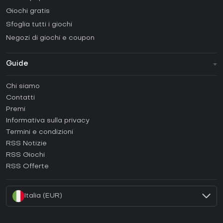
Giochi gratis
Sfoglia tutti i giochi
Negozi di giochi e coupon
Guide
FAQ
Chi siamo
Guide e tutorial
Contatti
Come attivare una Steam CD Key?
Premi
Come attivare una Epic Games CD Key?
Informativa sulla privacy
Termini e condizioni
Come attivare una GOG CD Key?
RSS Notizie
Come attivare una Ubisoft Connect CD Key?
RSS Giochi
Come attivare una EA App CD Key?
RSS Offerte
Come attivare una Battle.net CD Key?
Italia (EUR)