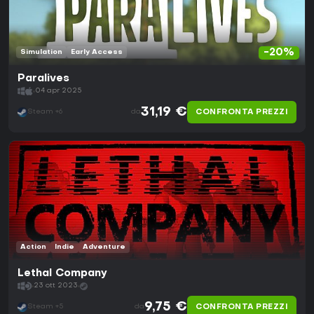
-20%
Simulation
Early Access
Paralives
04 apr 2025
31,19 €
CONFRONTA PREZZI
Steam +6
da
Action
Indie
Adventure
Lethal Company
23 ott 2023
9,75 €
CONFRONTA PREZZI
Steam +5
da