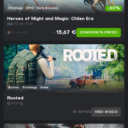
-60%
Strategy
RPG
Early Access
Heroes of Might and Magic: Olden Era
30 apr 2026
15,67 €
CONFRONTA PREZZI
Eneba +34
da
Action
Strategy
Indie
Rooted
2027
In arrivo
VEDI GIOCO