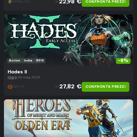
22,98 €
CONFRONTA PREZZI
G2Play +12
da
-8%
Action
Indie
RPG
Hades II
06 mag 2024
27,82 €
CONFRONTA PREZZI
G2A +11
da