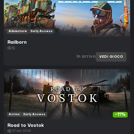
Adventure
Early Access
Railborn
In arrivo
VEDI GIOCO
-11%
Action
Early Access
Road to Vostok
07 apr 2026