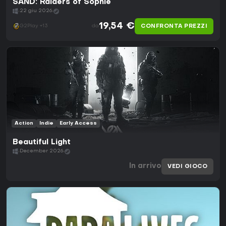
SAND: Raiders of Sophie
22 giu 2026
19,54 €
CONFRONTA PREZZI
G2Play +13
da
Action
Indie
Early Access
Beautiful Light
December 2026
In arrivo
VEDI GIOCO