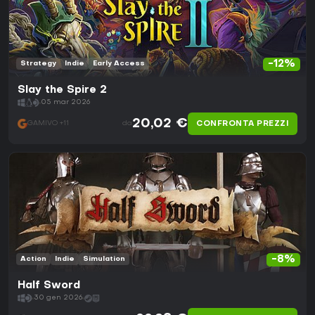
-12%
Strategy
Indie
Early Access
Slay the Spire 2
05 mar 2026
20,02 €
CONFRONTA PREZZI
GAMIVO +11
da
-8%
Action
Indie
Simulation
Half Sword
30 gen 2026