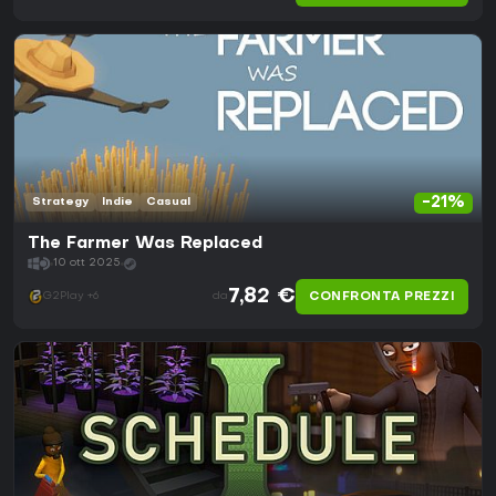
-21%
Strategy
Indie
Casual
The Farmer Was Replaced
10 ott 2025
7,82 €
CONFRONTA PREZZI
G2Play +6
da