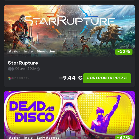
-52%
Action
Indie
Simulation
StarRupture
06 gen 2026
9,44 €
CONFRONTA PREZZI
Eneba +39
da
-47%
Action
Indie
Early Access