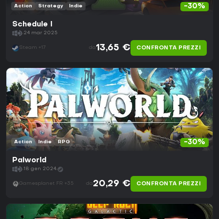
-30%
Action
Strategy
Indie
Schedule I
24 mar 2025
13,65 €
CONFRONTA PREZZI
Steam +17
da
-30%
Action
Indie
RPG
Palworld
18 gen 2024
20,29 €
CONFRONTA PREZZI
Gamesplanet FR +35
da