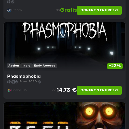
Gratis
CONFRONTA PREZZI
Steam
da
-22%
Action
Indie
Early Access
Phasmophobia
18 set 2020
14,73 €
CONFRONTA PREZZI
Eneba +15
da