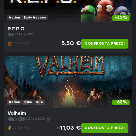
-42%
Action
Early Access
R.E.P.O.
26 feb 2025
5,50 €
CONFRONTA PREZZI
GAMIVO +7
da
-63%
Action
Indie
RPG
Valheim
02 feb 2021
11,03 €
CONFRONTA PREZZI
G2Play +31
da