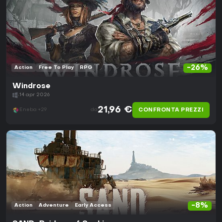
-26%
Action
Free To Play
RPG
Windrose
14 apr 2026
21,96 €
CONFRONTA PREZZI
Eneba +29
da
-8%
Action
Adventure
Early Access