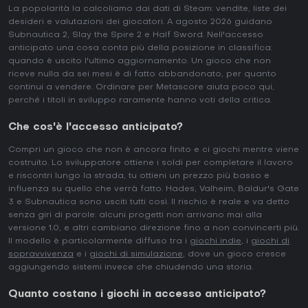
La popolarità la calcoliamo dai dati di Steam: vendite, liste dei
desideri e valutazioni dei giocatori. A agosto 2026 guidano
Subnautica 2, Slay the Spire 2 e Half Sword. Nell'accesso
anticipato una cosa conta più della posizione in classifica:
quando è uscito l'ultimo aggiornamento. Un gioco che non
riceve nulla da sei mesi è di fatto abbandonato, per quanto
continui a vendere. Ordinare per Metascore aiuta poco qui,
perché i titoli in sviluppo raramente hanno voti della critica.
Che cos'è l'accesso anticipato?
Compri un gioco che non è ancora finito e ci giochi mentre viene
costruito. Lo sviluppatore ottiene i soldi per completare il lavoro
e riscontri lungo la strada, tu ottieni un prezzo più basso e
influenza su quello che verrà fatto. Hades, Valheim, Baldur's Gate
3 e Subnautica sono usciti tutti così. Il rischio è reale e va detto
senza giri di parole: alcuni progetti non arrivano mai alla
versione 1.0, e altri cambiano direzione fino a non convincerti più.
Il modello è particolarmente diffuso tra i
giochi indie
, i
giochi di
sopravvivenza
e i
giochi di simulazione
, dove un gioco cresce
aggiungendo sistemi invece che chiudendo una storia.
Quanto costano i giochi in accesso anticipato?