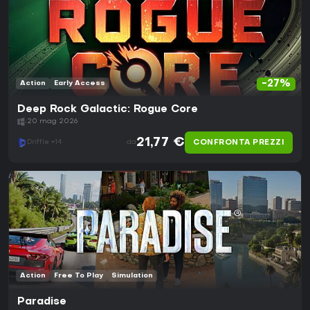
-27%
Action
Early Access
Deep Rock Galactic: Rogue Core
20 mag 2026
21,77 €
CONFRONTA PREZZI
Driffle +14
da
Action
Free To Play
Simulation
Paradise