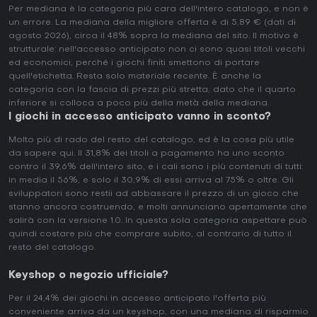
Per mediana è la categoria più cara dell'intero catalogo, e non è
un errore. La mediana della migliore offerta è di 5,89 € (dati di
agosto 2026), circa il 48% sopra la mediana del sito. Il motivo è
strutturale: nell'accesso anticipato non ci sono quasi titoli vecchi
ed economici, perché i giochi finiti smettono di portare
quell'etichetta. Resta solo materiale recente. È anche la
categoria con la fascia di prezzi più stretta, dato che il quarto
inferiore si colloca a poco più della metà della mediana.
I giochi in accesso anticipato vanno in sconto?
Molto più di rado del resto del catalogo, ed è la cosa più utile
da sapere qui. Il 31,8% dei titoli a pagamento ha uno sconto
contro il 39,6% dell'intero sito, e i cali sono i più contenuti di tutti:
in media il 56%, e solo il 30,9% di essi arriva al 75% o oltre. Gli
sviluppatori sono restii ad abbassare il prezzo di un gioco che
stanno ancora costruendo, e molti annunciano apertamente che
salirà con la versione 1.0. In questa sola categoria aspettare può
quindi costare più che comprare subito, al contrario di tutto il
resto del catalogo.
Keyshop o negozio ufficiale?
Per il 24,4% dei giochi in accesso anticipato l'offerta più
conveniente arriva da un keyshop, con una mediana di risparmio