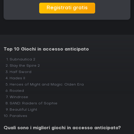
Registrati gratis
Top 10 Giochi in accesso anticipato
Subnautica 2
Slay the Spire 2
Half Sword
Hades II
Heroes of Might and Magic: Olden Era
Rooted
Windrose
SAND: Raiders of Sophie
Beautiful Light
Paralives
Quali sono i migliori giochi in accesso anticipato?