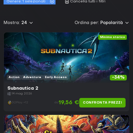
Genere:
1 selezionati
Cancella tutti i filtri
Mostra:
24
Ordina per:
Popolarità
Minimo storico
-34%
Action
Adventure
Early Access
Subnautica 2
14 mag 2026
19,56 €
CONFRONTA PREZZI
G2Play +12
da