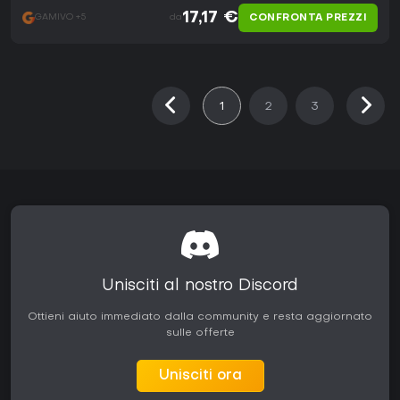
17,17 €
CONFRONTA PREZZI
GAMIVO +5
da
1
2
3
Unisciti al nostro Discord
Ottieni aiuto immediato dalla community e resta aggiornato
sulle offerte
Unisciti ora