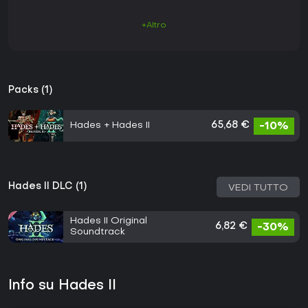
+Altro
Packs (1)
Hades + Hades II
65,68 €
-10%
Hades II DLC (1)
VEDI TUTTO
Hades II Original
6,82 €
-30%
Soundtrack
Info su Hades II