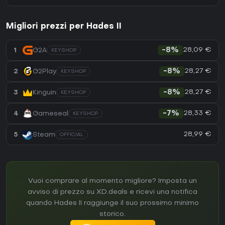
Migliori prezzi per Hades II
28,09 €
1
G2A
-8%
KEYSHOP
28,27 €
2
G2Play
-8%
KEYSHOP
28,27 €
3
Kinguin
-8%
KEYSHOP
28,33 €
4
Gameseal
-7%
KEYSHOP
28,99 €
5
Steam
OFFICIAL
Vuoi comprare al momento migliore? Imposta un
avviso di prezzo su XD.deals e ricevi una notifica
quando Hades II raggiunge il suo prossimo minimo
storico.