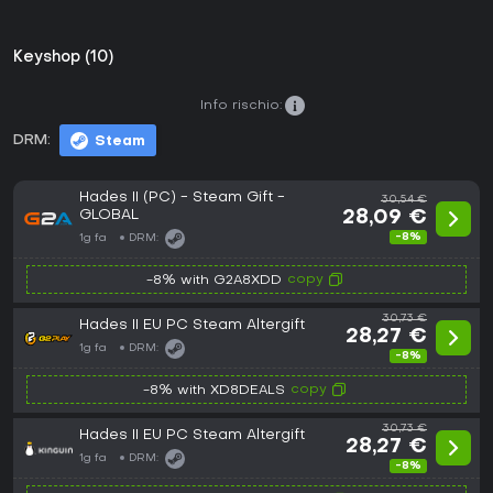
Keyshop (10)
Info rischio:
DRM:
Steam
Hades II (PC) - Steam Gift -
30,54 €
GLOBAL
28,09 €
-8%
1g fa
DRM:
copy
-8% with G2A8XDD
30,73 €
Hades II EU PC Steam Altergift
28,27 €
1g fa
DRM:
-8%
copy
-8% with XD8DEALS
30,73 €
Hades II EU PC Steam Altergift
28,27 €
1g fa
DRM:
-8%