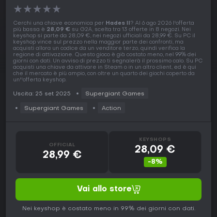
★
★
★
★
★
Cerchi una chiave economica per
Hades II
? Al 6 ago 2026 l'offerta
più bassa è
28,09 €
su G2A, scelta tra 13 offerte in 8 negozi. Nei
keyshop si parte da 28,09 €, nei negozi ufficiali da 28,99 €. Su PC il
keyshop vince sul prezzo nella maggior parte dei confronti, ma
acquisti allora un codice da un venditore terzo, quindi verifica la
regione di attivazione. Questo gioco è già costato meno, nel 99% dei
giorni con dati. Un avviso di prezzo ti segnalerà il prossimo calo. Su PC
acquisti una chiave da attivare in Steam o in un altro client, ed è qui
che il mercato è più ampio, con oltre un quarto dei giochi coperto da
un''offerta keyshop.
Uscita: 25 set 2025
Supergiant Games
Supergiant Games
Action
KEYSHOPS
OFFICIAL
28,09 €
28,99 €
-8%
Vai allo store
Nei keyshop è costato meno in 99% dei giorni con dati.