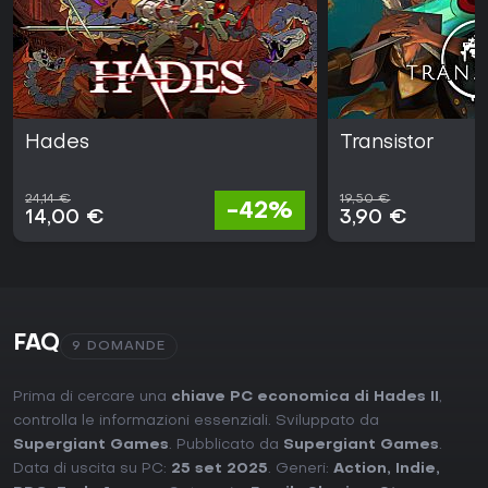
Hades
Transistor
24,14 €
19,50 €
-42%
14,00 €
3,90 €
FAQ
9 DOMANDE
Prima di cercare una
chiave PC economica di Hades II
,
controlla le informazioni essenziali. Sviluppato da
Supergiant Games
. Pubblicato da
Supergiant Games
.
Data di uscita su PC:
25 set 2025
. Generi:
Action
,
Indie
,