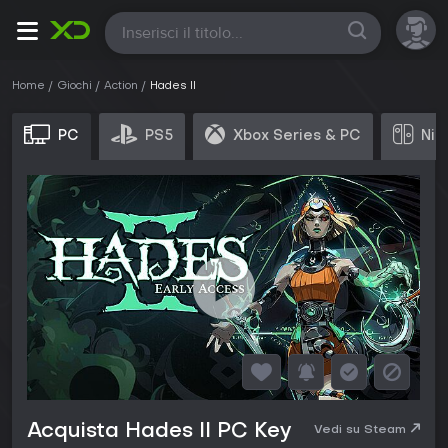
Tutte
Home
Giochi
Action
Hades II
PC
PS5
Xbox Series & PC
Nin
Acquista Hades II PC Key
Vedi su Steam