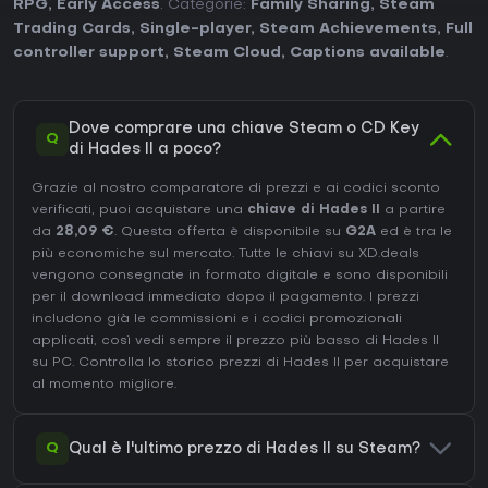
RPG
,
Early Access
. Categorie:
Family Sharing
,
Steam
Trading Cards
,
Single-player
,
Steam Achievements
,
Full
controller support
,
Steam Cloud
,
Captions available
.
Dove comprare una chiave Steam o CD Key
Q
di Hades II a poco?
Grazie al nostro comparatore di prezzi e ai codici sconto
verificati, puoi acquistare una
chiave di Hades II
a partire
da
28,09 €
. Questa offerta è disponibile su
G2A
ed è tra le
più economiche sul mercato. Tutte le chiavi su XD.deals
vengono consegnate in formato digitale e sono disponibili
per il download immediato dopo il pagamento. I prezzi
includono già le commissioni e i codici promozionali
applicati, così vedi sempre il prezzo più basso di Hades II
su
PC
. Controlla lo
storico prezzi di Hades II
per acquistare
al momento migliore.
Q
Qual è l'ultimo prezzo di Hades II su Steam?