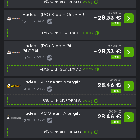
copy
-8% with XD8DEALS
30,68 €
Hades II (PC) Steam Gift - EU
~28,33 €
1g fa
DRM:
-7%
copy
-17% with SEAL17XDD
Hades II (PC) Steam Gift -
30,68 €
GLOBAL
~28,33 €
-7%
1g fa
DRM:
copy
-17% with SEAL17XDD
30,94 €
Hades II PC Steam Altergift
28,46 €
1g fa
DRM:
-8%
copy
-8% with XD8DEALS
30,94 €
Hades II PC Steam Altergift
28,46 €
1g fa
DRM:
-8%
copy
-8% with XD8DEALS