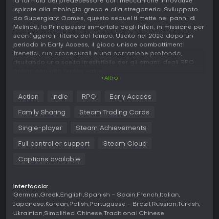
la formula del predecessore con meccaniche innovative
ispirate alla mitologia greca e alla stregoneria. Sviluppato
da Supergiant Games, questo sequel ti mette nei panni di
Melinoë, la Principessa immortale degli Inferi, in missione per
sconfiggere il Titano del Tempo. Uscito nel 2025 dopo un
periodo in Early Access, il gioco unisce combattimenti
frenetici, run procedurali e una narrazione profonda,
risultando una scelta irresistibile per gli amanti degli RPG
action con alto replay value.
+Altro
Gameplay
Action
Indie
RPG
Early Access
In Hades II, il ciclo principale consiste nell'esplorare aree
generate proceduralmente in un mondo mitico, affrontando
Family Sharing
Steam Trading Cards
nemici con un mix di armi e abilità magiche. Interpreti
Melinoë, che brandisce armi leggendarie intrise di antica
Single-player
Steam Achievements
magick, potenziate dai Boons di dèi olimpici come Apollo e
Full controller support
Steam Cloud
Zeus. Il combattimento premia le scelte tattiche, con infinite
possibilità di personalizzare le abilità tramite upgrade e
Captions available
incantesimi. Le novità includono l'Altare delle Ceneri per
svelare misteri, l'addomesticamento di familiari stregati e la
raccolta di reagenti con i Tools of the Unseen, elementi che
Interfaccia:
favoriscono il progresso tra le run.
German
Greek
English
Spanish - Spain
French
Italian
Japanese
Korean
Polish
Portuguese - Brazil
Russian
Turkish
Il gioco presenta una seconda area oltre gli Inferi iniziali,
Ukrainian
Simplified Chinese
Traditional Chinese
per variare esplorazione e sfide. Ogni fallimento affina la