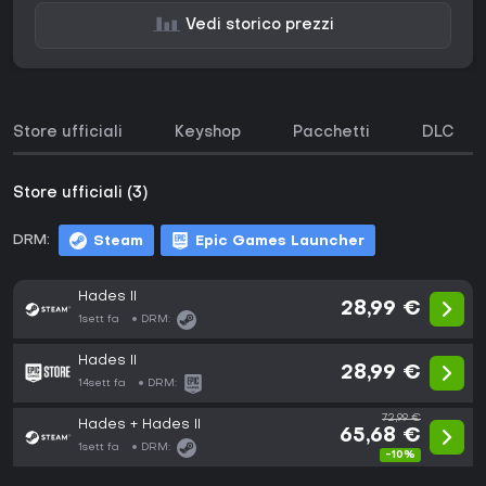
Vedi storico prezzi
Store ufficiali
Keyshop
Pacchetti
DLC
Store ufficiali (3)
DRM:
Steam
Epic Games Launcher
Hades II
28,99 €
1sett fa
DRM:
Hades II
28,99 €
14sett fa
DRM:
72,99 €
Hades + Hades II
65,68 €
1sett fa
DRM:
-10%