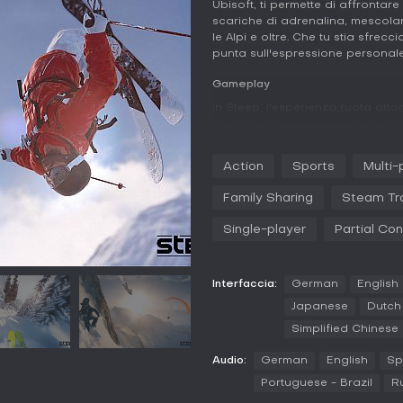
Ubisoft, ti permette di affrontar
scariche di adrenalina, mescola
le Alpi e oltre. Che tu stia sfrecc
punta sull'espressione personale
Gameplay
In Steep, l'esperienza ruota at
gigantesche con sci, snowboard
strumento all'altro tramite una 
richiedono controlli precisi per 
Action
Sports
Multi-
fisica bilancia realismo e access
consentendo retry dopo i crash, c
Family Sharing
Steam Tr
integra fluidamente in un mondo 
o disattivare collisioni per gioc
Single-player
Partial Con
binocoli per avvistare nuove zo
punti di lancio. Le feature social
stunt e condividere challenge pe
Interfaccia:
German
English
per un'immersione basata sullo s
Japanese
Dutch
Il sistema di trick stimola la s
Simplified Chinese
performance in gare o prove, men
un'esperienza connessa per progr
Audio:
German
English
Sp
personaggio o upgrade, il succ
di controlli e ambienti.
Portuguese - Brazil
R