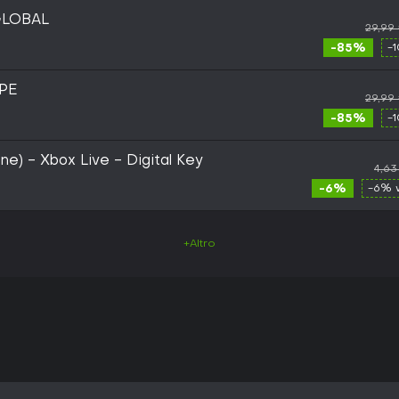
 GLOBAL
29,99
-85%
-
OPE
29,99
-85%
-
e) - Xbox Live - Digital Key
4,63
-6%
-6% 
+Altro