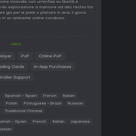
e cime innevate con un'enfasi su libertà e
ndo esplorazione a manovre ad alto rischio tra
iare giù per le piste o planare in aria, il gioco
 in un ambiente online condiviso.
torno alla navigazione di montagne open-world
, wingsuit o parapendio. Passi da uno
+Altro
wheel menu rapida, adattandoti a terreni che
trick come spin e grab e accumulare punti. La
player
PvP
Online PvP
ibilità arcade, premiando run skillate e
on feedback sulle forze G. Il multiplayer si
ading Cards
In-App Purchases
condiviso, dove puoi unirti ad altri per discese
are da solo. L'esplorazione è centrale, con
troller Support
ne e una modalità vista montagna per scegliere
 ti permettono di registrare percorsi, replayare
rsonalizzate, potenziate da Tobii Eye Tracking
Spanish - Spain
French
Italian
guardo su dispositivi compatibili.
Polish
Portuguese - Brazil
Russian
perimentazione, assegnando medaglie in base alle
Traditional Chinese
tre il requisito always-online garantisce
essi e interazioni. Senza statistiche del
anish - Spain
French
Italian
Japanese
esso dipende dalla tua padronanza crescente
ussian