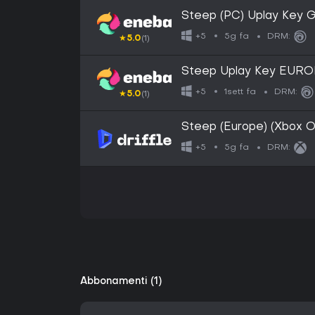
Steep (PC) Uplay Key
5g fa
+5
DRM:
★
5.0
(1)
Steep Uplay Key EUR
1sett fa
+5
DRM:
★
5.0
(1)
Steep (Europe) (Xbox On
5g fa
+5
DRM:
Abbonamenti (1)