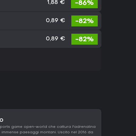
-86%
1,88 €
-82%
0,89 €
-82%
0,89 €
co
sports game open-world che cattura l'adrenalina
tra immense paesaggi montani. Uscito nel 2016 da