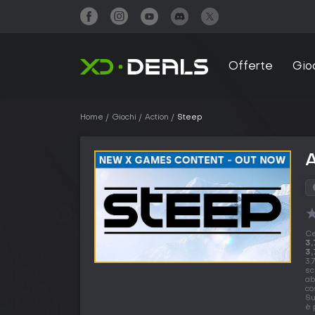
Offerte
Gio
Home
Giochi
Action
Steep
A
Ce
3,
3,
3,
sc
ab
co
Su
è 