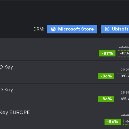
DRM:
Microsoft Store
Ubisof
29,99
-87%
-15%
D Key
29,9
-86%
-8% 
D Key
29,9
-86%
-8% 
 Key EUROPE
29,9
-86%
-