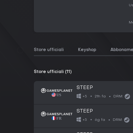
Us
Me
Store ufficiali
Keyshop
Abboname
Store ufficiali (11)
STEEP
21h fa
+5
DRM:
STEEP
6g fa
+5
DRM: