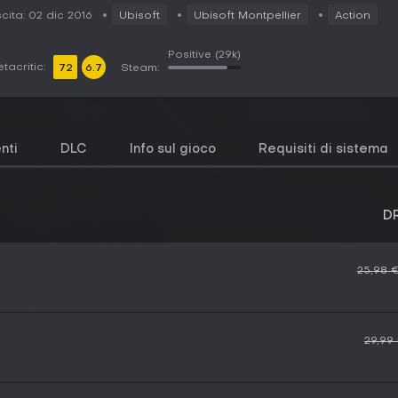
cita: 02 dic 2016
Ubisoft
Ubisoft Montpellier
Action
Positive
(29k)
tacritic:
72
6.7
Steam:
nti
DLC
Info sul gioco
Requisiti di sistema
D
25,98 
29,99