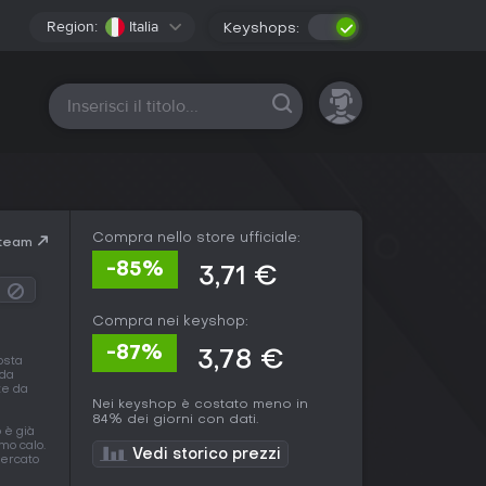
Region:
Italia
Keyshops:
Tutte le piattaforme
Compra nello store ufficiale:
Steam
-85%
3,71 €
Compra nei keyshop:
-87%
3,78 €
osta
 da
te da
Nei keyshop è costato meno in
84% dei giorni con dati.
 è già
mo calo.
Vedi storico prezzi
mercato