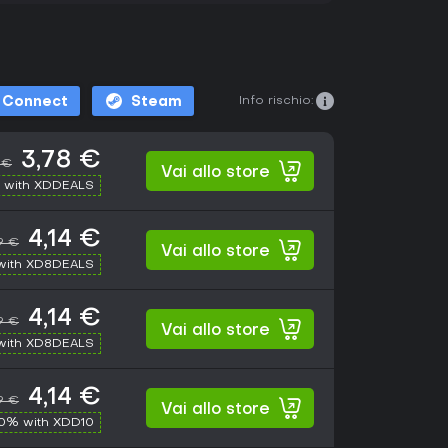
Info rischio:
t Connect
Steam
3,78 €
 €
Vai allo store
 with XDDEALS
4,14 €
9 €
Vai allo store
with XD8DEALS
4,14 €
9 €
Vai allo store
with XD8DEALS
4,14 €
9 €
Vai allo store
10% with XDD10