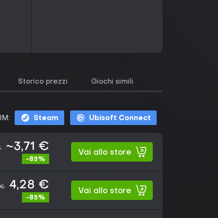
Storico prezzi
Giochi simili
RM:
Steam
Ubisoft Connect
~3,71 €
€
Vai allo store
-85%
4,28 €
 €
Vai allo store
-85%