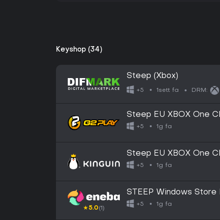
Keyshop (34)
Steep (Xbox)
1sett fa
+5
DRM:
Steep EU XBOX One C
1g fa
+5
Steep EU XBOX One C
1g fa
+5
STEEP Windows Store
1g fa
+5
★
5.0
(1)