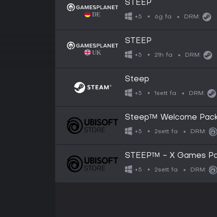
STEEP
6g fa
+5
DRM:
STEEP
21h fa
+5
DRM:
Steep
1sett fa
+5
DRM:
Steep™ Welcome Pac
2sett fa
+5
DRM:
STEEP™ - X Games P
2sett fa
+5
DRM: