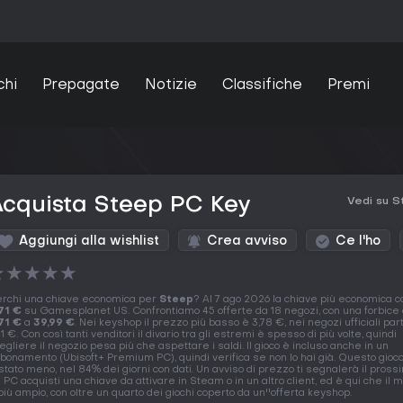
chi
Prepagate
Notizie
Classifiche
Premi
cquista Steep PC Key
Vedi su 
Aggiungi alla wishlist
Crea avviso
Ce l'ho
★
★
★
★
★
rchi una chiave economica per
Steep
? Al 7 ago 2026 la chiave più economica c
71 €
su Gamesplanet US. Confrontiamo 45 offerte da 18 negozi, con una forbice
71 €
a
39,99 €
. Nei keyshop il prezzo più basso è 3,78 €, nei negozi ufficiali par
71 €. Con così tanti venditori il divario tra gli estremi è spesso di più volte, quindi
egliere il negozio pesa più che aspettare i saldi. Il gioco è incluso anche in un
bonamento (Ubisoft+ Premium PC), quindi verifica se non lo hai già. Questo gioco
stato meno, nel 84% dei giorni con dati. Un avviso di prezzo ti segnalerà il prossi
 PC acquisti una chiave da attivare in Steam o in un altro client, ed è qui che il 
più ampio, con oltre un quarto dei giochi coperto da un''offerta keyshop.