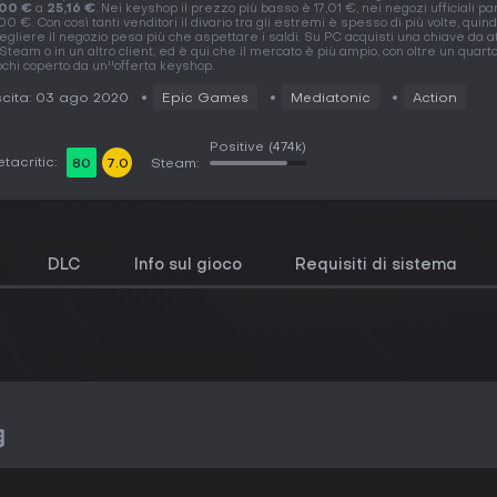
,00 €
a
25,16 €
. Nei keyshop il prezzo più basso è 17,01 €, nei negozi ufficiali pa
00 €. Con così tanti venditori il divario tra gli estremi è spesso di più volte, quind
egliere il negozio pesa più che aspettare i saldi. Su PC acquisti una chiave da a
 Steam o in un altro client, ed è qui che il mercato è più ampio, con oltre un quart
ochi coperto da un''offerta keyshop.
cita: 03 ago 2020
Epic Games
Mediatonic
Action
Positive
(474k)
tacritic:
80
7.0
Steam:
DLC
Info sul gioco
Requisiti di sistema