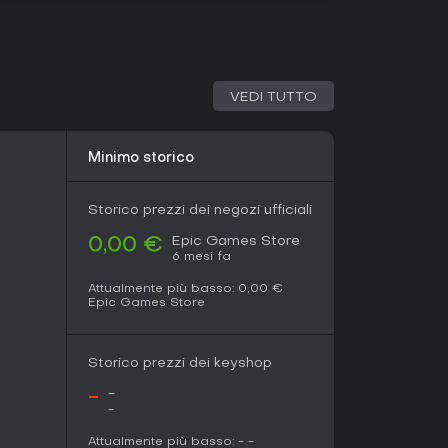
possibilità di giocare con amici lo rendono ideale
uni giocatori notano che i cambiamenti recenti
o agli incentivi di gruppo. Per chi cerca azione
i rischi, Fall Guys resta una scelta solida,
erciale e dai contenuti in evoluzione.
VEDI TUTTO
Minimo storico
Storico prezzi dei negozi ufficiali
Epic Games Store
0,00 €
6 mesi fa
Attualmente più basso:
0,00 €
Epic Games Store
Storico prezzi dei keyshop
-
-
-
Attualmente più basso:
-
-