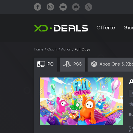
Offerte
Gio
Home
Giochi
Action
Fall Guys
PC
PS5
Xbox One & Xbo
A
Ed
Ce
0