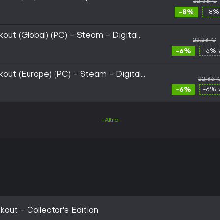
22,53 €
-8%
-8%
kout (Global) (PC) - Steam - Digital
22,23 €
-6%
-6% 
kout (Europe) (PC) - Steam - Digital
22,36 
-6%
-6% 
+Altro
kout - Collector's Edition