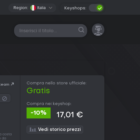
Region:
Italia
Keyshops:
Tutte le piattaforme
Compra nello store ufficiale:
Steam
Gratis
Compra nei keyshop:
-10%
17,01 €
Vedi storico prezzi
a costa
e da