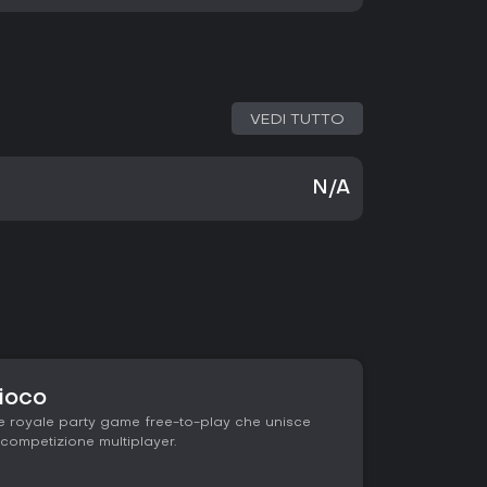
VEDI TUTTO
N/A
gioco
le royale party game free-to-play che unisce
 competizione multiplayer.