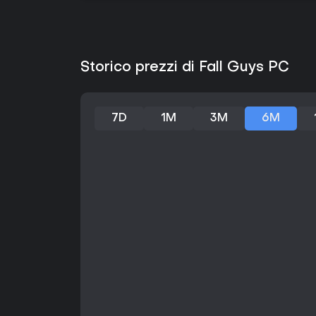
Storico prezzi di Fall Guys PC
7D
1M
3M
6M