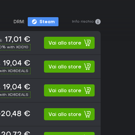
Info rischio:
DRM:
Steam
17,01 €
 €
Vai allo store
10% with XDD10
19,04 €
€
Vai allo store
with XD8DEALS
19,04 €
€
Vai allo store
with XD8DEALS
~20,48 €
Vai allo store
20,72 €