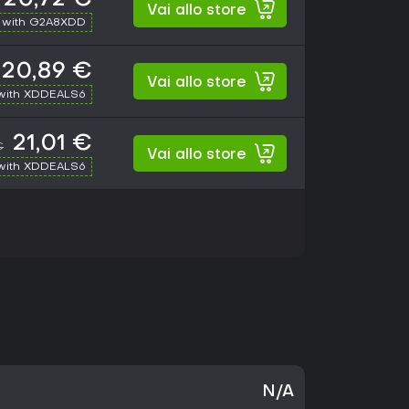
Vai allo store
 with G2A8XDD
20,89 €
Vai allo store
with XDDEALS6
21,01 €
€
Vai allo store
with XDDEALS6
N/A