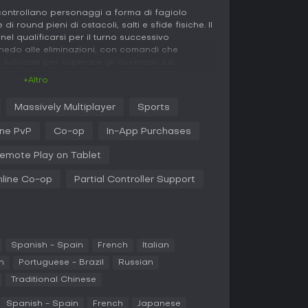
i controllano personaggi a forma di fagiolo
di round pieni di ostacoli, salti e sfide fisiche. Il
el qualificarsi per il turno successivo
edo alle eliminazioni, con comandi che
 schivate per superare gli avversari. La
ve: puoi scegliere colori, pattern e costumi per
+Altro
ebrazioni danno carattere alle vittorie. Il gioco
orme, per unirti facilmente alle partite con gli
Massively Multiplayer
Sports
ositivo.
ine PvP
Co-op
In-App Purchases
 Guys Creative ti permette di creare percorsi ad
strumenti del Blunderdome Construction Crew, per
emote Play on Tablet
ommunity. Le partite sono dominate dal caos
atori o pericoli ambientali che portano a
line Co-op
Partial Controller Support
ogni sessione imprevedibile e spensierata.
tà competitive e cooperative adatte a gruppi di
competitive mettono i giocatori uno contro l'altro
Spanish - Spain
French
Italian
 sfide cooperative richiedono lavoro di squadra
n
Portuguese - Brazil
Russian
ere obiettivi comuni. Puoi fare la queue da solo
er queste esperienze.
Traditional Chinese
roduce un sistema di progressione strutturato,
Spanish - Spain
French
Japanese