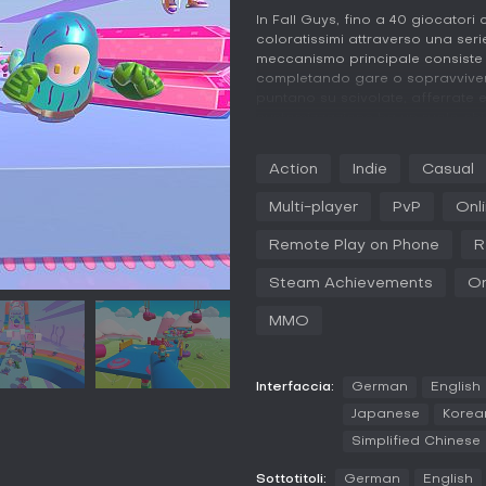
In Fall Guys, fino a 40 giocator
coloratissimi attraverso una serie 
meccanismo principale consiste n
completando gare o sopravviven
puntano su scivolate, afferrate e
customizzazione ha un ruolo chia
il tuo fagiolo, mentre emote e cel
supporta il cross-play tra piattaf
Action
Indie
Casual
amici indipendentemente dal disp
Multi-player
PvP
Onl
Oltre al gameplay standard, Fall
ostacoli personalizzati con gli 
Remote Play on Phone
R
poi condividerli online con la c
fisico, con urti contro altri gioc
Steam Achievements
On
eliminazioni fulminee, rendendo 
MMO
Modalità di gioco
Fall Guys offre un mix di modali
varie dimensioni. Le free-for-all 
Interfaccia:
German
English
in battaglie solitarie, mentre le
Japanese
Korea
per superare ostacoli o raggiung
o con un massimo di tre amici p
Simplified Chinese
La modalità Ranked Knockout int
Sottotitoli:
German
English