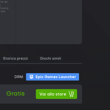
rte da
i
ttivare
o dei
Storico prezzi
Giochi simili
DRM:
Epic Games Launcher
Gratis
Vai allo store