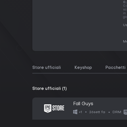
0
0,
sc
in
gi
Us
Me
Store ufficiali
Keyshop
Pacchetti
Store ufficiali (1)
Fall Guys
26sett fa
+1
DRM: