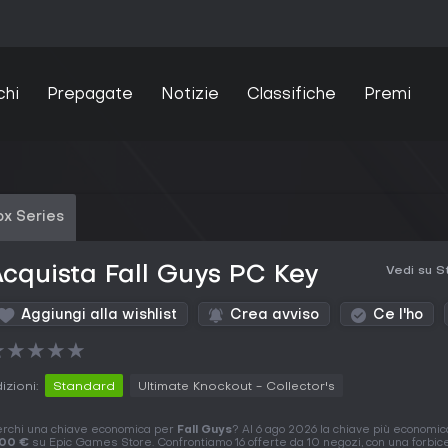
chi
Prepagate
Notizie
Classifiche
Premi
x Series
cquista Fall Guys PC Key
Vedi su 
Aggiungi alla wishlist
Crea avviso
Ce l'ho
★
★
★
★
★
izioni:
Standard
Ultimate Knockout - Collector's
rchi una chiave economica per
Fall Guys
? Al 6 ago 2026 la chiave più economic
,00 €
su Epic Games Store. Confrontiamo 16 offerte da 10 negozi, con una forbic