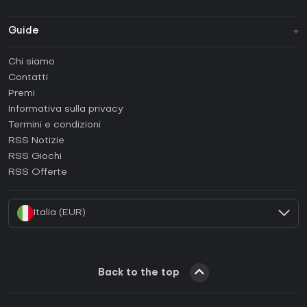
Guide
FAQ
Chi siamo
Guide e tutorial
Contatti
Come attivare una Steam CD Key?
Premi
Come attivare una Epic Games CD Key?
Informativa sulla privacy
Termini e condizioni
Come attivare una GOG CD Key?
RSS Notizie
Come attivare una Ubisoft Connect CD Key?
RSS Giochi
Come attivare una EA App CD Key?
RSS Offerte
Come attivare una Battle.net CD Key?
Italia (EUR)
Back to the top