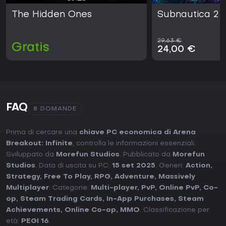
The Hidden Ones
Subnautica 2
29,63 €
Gratis
24,00 €
FAQ
8 DOMANDE
Prima di cercare una
chiave PC economica di Arena
Breakout: Infinite
, controlla le informazioni essenziali.
Sviluppato da
Morefun Studios
. Pubblicato da
Morefun
Studios
. Data di uscita su PC:
15 set 2025
. Generi:
Action
,
Strategy
,
Free To Play
,
RPG
,
Adventure
,
Massively
Multiplayer
. Categorie:
Multi-player
,
PvP
,
Online PvP
,
Co-
op
,
Steam Trading Cards
,
In-App Purchases
,
Steam
Achievements
,
Online Co-op
,
MMO
. Classificazione per
età:
PEGI 16
.