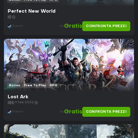
Perfect New World
Gratis
CONFRONTA PREZZI
Steam
da
Action
Free To Play
RPG
Lost Ark
11 feb 2022
Gratis
CONFRONTA PREZZI
Steam
da