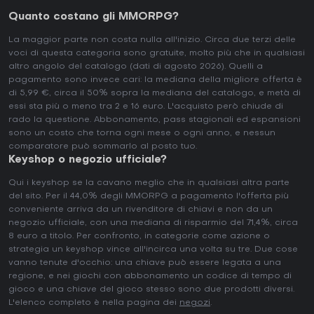
Quanto costano gli MMORPG?
La maggior parte non costa nulla all'inizio. Circa due terzi delle
voci di questa categoria sono gratuite, molto più che in qualsiasi
altro angolo del catalogo (dati di agosto 2026). Quelli a
pagamento sono invece cari: la mediana della migliore offerta è
di 5,99 €, circa il 50% sopra la mediana del catalogo, e metà di
essi sta più o meno tra 2 e 16 euro. L'acquisto però chiude di
rado la questione. Abbonamento, pass stagionali ed espansioni
sono un costo che torna ogni mese o ogni anno, e nessun
comparatore può sommarlo al posto tuo.
Keyshop o negozio ufficiale?
Qui i keyshop se la cavano meglio che in qualsiasi altra parte
del sito. Per il 44,0% degli MMORPG a pagamento l'offerta più
conveniente arriva da un rivenditore di chiavi e non da un
negozio ufficiale, con una mediana di risparmio del 71,4%, circa
8 euro a titolo. Per confronto, in categorie come azione o
strategia un keyshop vince all'incirca una volta su tre. Due cose
vanno tenute d'occhio: una chiave può essere legata a una
regione, e nei giochi con abbonamento un codice di tempo di
gioco e una chiave del gioco stesso sono due prodotti diversi.
L'elenco completo è nella pagina dei
negozi
.