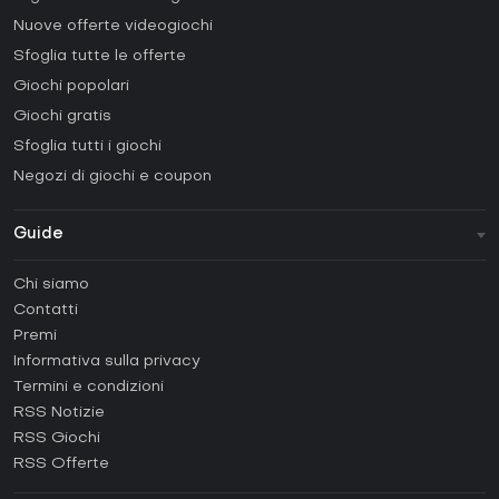
Nuove offerte videogiochi
Sfoglia tutte le offerte
Giochi popolari
Giochi gratis
Sfoglia tutti i giochi
Negozi di giochi e coupon
Guide
FAQ
Chi siamo
Guide e tutorial
Contatti
Come attivare una Steam CD Key?
Premi
Come attivare una Epic Games CD Key?
Informativa sulla privacy
Termini e condizioni
Come attivare una GOG CD Key?
RSS Notizie
Come attivare una Ubisoft Connect CD Key?
RSS Giochi
Come attivare una EA App CD Key?
RSS Offerte
Come attivare una Battle.net CD Key?