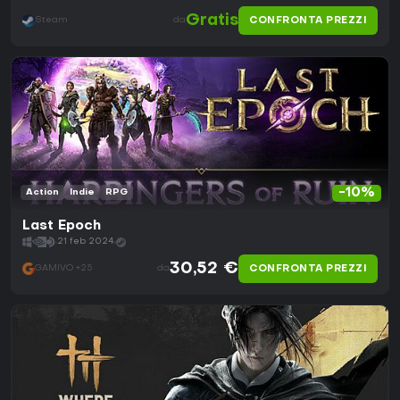
Gratis
CONFRONTA PREZZI
Steam
da
-10%
Action
Indie
RPG
Last Epoch
21 feb 2024
30,52 €
CONFRONTA PREZZI
GAMIVO +25
da