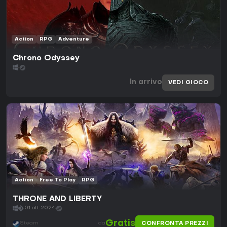
Action
RPG
Adventure
Chrono Odyssey
In arrivo
VEDI GIOCO
Action
Free To Play
RPG
THRONE AND LIBERTY
01 ott 2024
Gratis
CONFRONTA PREZZI
Steam
da