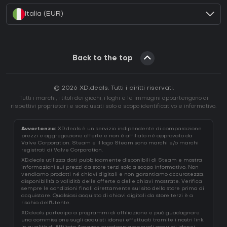
Italia (EUR)
Back to the top
© 2026 XD.deals. Tutti i diritti riservati.
Tutti i marchi, i titoli dei giochi, i loghi e le immagini appartengono ai
rispettivi proprietari e sono usati solo a scopo identificativo e informativo.
Avvertenza:
XD.deals è un servizio indipendente di comparazione
prezzi e aggregazione offerte e non è affiliato né approvato da
Valve Corporation. Steam e il logo Steam sono marchi e/o marchi
registrati di Valve Corporation.
XD.deals utilizza dati pubblicamente disponibili di Steam e mostra
informazioni sui prezzi da store terzi solo a scopo informativo. Non
vendiamo prodotti né chiavi digitali e non garantiamo accuratezza,
disponibilità o validità delle offerte o delle chiavi mostrate. Verifica
sempre le condizioni finali direttamente sul sito dello store prima di
acquistare. Qualsiasi acquisto di chiavi digitali da store terzi è a
rischio dell'Utente.
XD.deals partecipa a programmi di affiliazione e può guadagnare
una commissione sugli acquisti idonei effettuati tramite i nostri link.