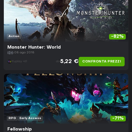
-82%
Action
Monster Hunter: World
08 ago 2018
5,22 €
CONFRONTA PREZZI
Yuplay +61
da
-71%
RPG
Early Access
Fellowship