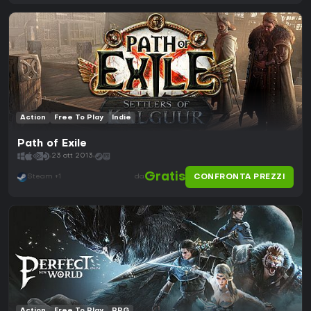
Action
Free To Play
Indie
Path of Exile
23 ott 2013
Gratis
CONFRONTA PREZZI
Steam +1
da
Action
Free To Play
RPG