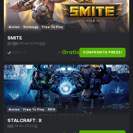
Action
Strategy
Free To Play
SMITE
08 set 2015
Gratis
CONFRONTA PREZZI
Steam +1
da
Action
Free To Play
RPG
STALCRAFT: X
09 dic 2022