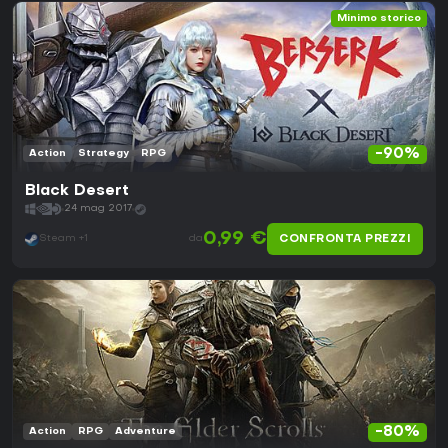
Minimo storico
-90%
Action
Strategy
RPG
Black Desert
24 mag 2017
0,99 €
CONFRONTA PREZZI
Steam +1
da
-80%
Action
RPG
Adventure