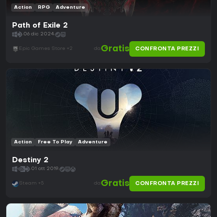
Action
RPG
Adventure
Path of Exile 2
06 dic 2024
Gratis
CONFRONTA PREZZI
Epic Games Store +2
da
Action
Free To Play
Adventure
Destiny 2
01 ott 2019
Gratis
CONFRONTA PREZZI
Steam +5
da