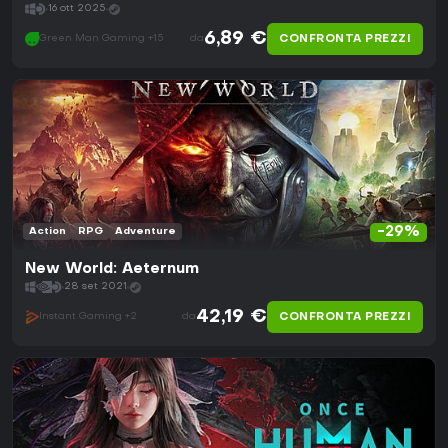
16 ott 2025
6,89 €
CONFRONTA PREZZI
Green Man Gaming +15
da
-29%
Action
RPG
Adventure
New World: Aeternum
28 set 2021
42,19 €
CONFRONTA PREZZI
Instant Gaming +2
da