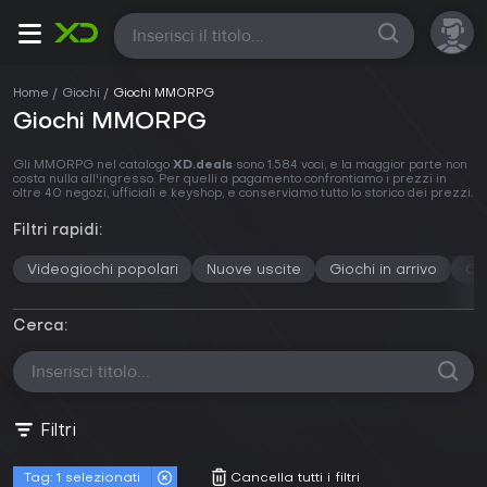
Tutte
Home
Giochi
Giochi MMORPG
Giochi MMORPG
Gli MMORPG nel catalogo
XD.deals
sono 1.584 voci, e la maggior parte non
costa nulla all'ingresso. Per quelli a pagamento confrontiamo i prezzi in
oltre 40 negozi, ufficiali e keyshop, e conserviamo tutto lo storico dei prezzi.
Filtri rapidi:
Videogiochi popolari
Nuove uscite
Giochi in arrivo
Gi
Cerca:
Filtri
Tag:
1 selezionati
Cancella tutti i filtri