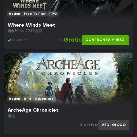
Action
Free To Play
RPG
Where Winds Meet
14 nov 2025
Gratis
CONFRONTA PREZZI
Steam +1
da
Action
RPG
Adventure
ArcheAge Chronicles
In arrivo
VEDI GIOCO