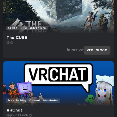
Action
RPG
Adventure
The CUBE
In arrivo
VEDI GIOCO
Free To Play
Casual
Simulation
VRChat
01 feb 2017