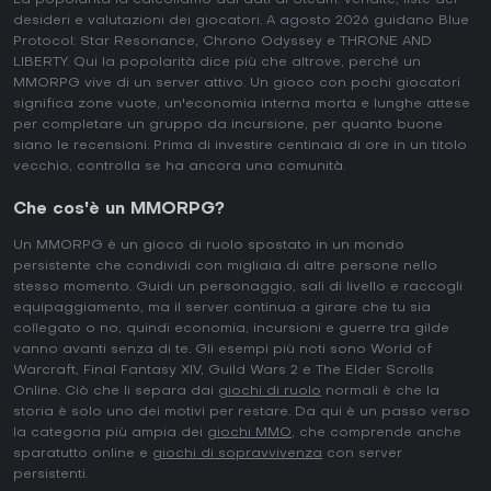
La popolarità la calcoliamo dai dati di Steam: vendite, liste dei
desideri e valutazioni dei giocatori. A agosto 2026 guidano Blue
Protocol: Star Resonance, Chrono Odyssey e THRONE AND
LIBERTY. Qui la popolarità dice più che altrove, perché un
MMORPG vive di un server attivo. Un gioco con pochi giocatori
significa zone vuote, un'economia interna morta e lunghe attese
per completare un gruppo da incursione, per quanto buone
siano le recensioni. Prima di investire centinaia di ore in un titolo
vecchio, controlla se ha ancora una comunità.
Che cos'è un MMORPG?
Un MMORPG è un gioco di ruolo spostato in un mondo
persistente che condividi con migliaia di altre persone nello
stesso momento. Guidi un personaggio, sali di livello e raccogli
equipaggiamento, ma il server continua a girare che tu sia
collegato o no, quindi economia, incursioni e guerre tra gilde
vanno avanti senza di te. Gli esempi più noti sono World of
Warcraft, Final Fantasy XIV, Guild Wars 2 e The Elder Scrolls
Online. Ciò che li separa dai
giochi di ruolo
normali è che la
storia è solo uno dei motivi per restare. Da qui è un passo verso
la categoria più ampia dei
giochi MMO
, che comprende anche
sparatutto online e
giochi di sopravvivenza
con server
persistenti.