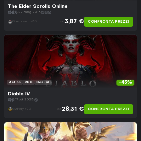
The Elder Scrolls Online
22 mag 2017
3,87 €
CONFRONTA PREZZI
Gameseal +30
da
-43%
Action
RPG
Casual
Diablo IV
17 ott 2023
28,31 €
CONFRONTA PREZZI
G2Play +20
da