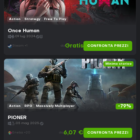
Action
Strategy
Free To Play
Once Human
09 lug 2024
Gratis
CONFRONTA PREZZI
Steam +1
da
Minimo storico
-79%
Action
RPG
Massively Multiplayer
PIONER
05 mag 2025
6,07 €
CONFRONTA PREZZI
Eneba +20
da