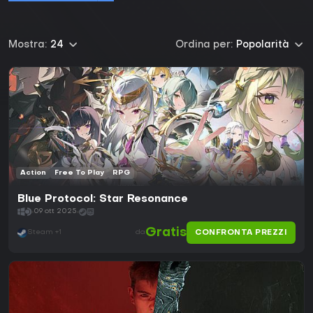
Mostra:
24
Ordina per:
Popolarità
Action
Free To Play
RPG
Blue Protocol: Star Resonance
09 ott 2025
Gratis
CONFRONTA PREZZI
Steam +1
da