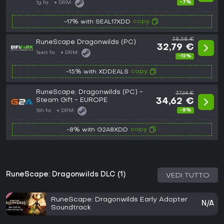
-7%
1g fa
DRM:
copy
-17% with SEAL17XDD
38,58 €
RuneScape Dragonwilds (PC)
32,79 €
1sett fa
DRM:
-15%
copy
-15% with XDDEALS
RuneScape: Dragonwilds (PC) -
37,64 €
Steam Gift - EUROPE
34,62 €
-8%
16h fa
DRM:
copy
-8% with G2A8XDD
RuneScape: Dragonwilds DLC (1)
VEDI TUTTO
RuneScape: Dragonwilds Early Adopter
N/A
Soundtrack