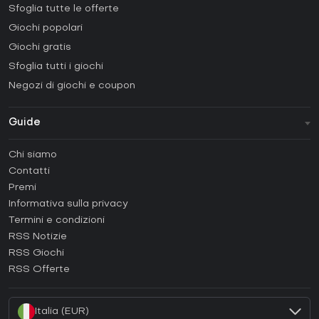
Sfoglia tutte le offerte
Giochi popolari
Giochi gratis
Sfoglia tutti i giochi
Negozi di giochi e coupon
Guide
FAQ
Chi siamo
Guide e tutorial
Contatti
Come attivare una Steam CD Key?
Premi
Come attivare una Epic Games CD Key?
Informativa sulla privacy
Termini e condizioni
Come attivare una GOG CD Key?
RSS Notizie
Come attivare una Ubisoft Connect CD Key?
RSS Giochi
Come attivare una EA App CD Key?
RSS Offerte
Come attivare una Battle.net CD Key?
Italia (EUR)