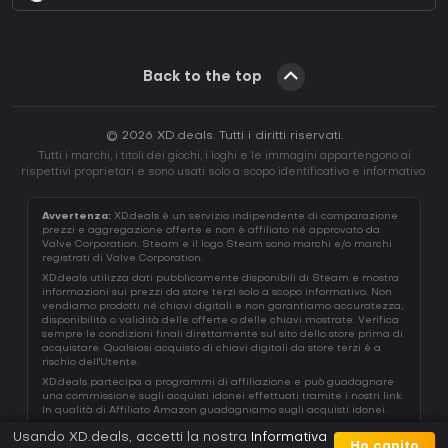
Back to the top
© 2026 XD.deals. Tutti i diritti riservati.
Tutti i marchi, i titoli dei giochi, i loghi e le immagini appartengono ai
rispettivi proprietari e sono usati solo a scopo identificativo e informativo.
Avvertenza:
XD.deals è un servizio indipendente di comparazione
prezzi e aggregazione offerte e non è affiliato né approvato da
Valve Corporation. Steam e il logo Steam sono marchi e/o marchi
registrati di Valve Corporation.
XD.deals utilizza dati pubblicamente disponibili di Steam e mostra
informazioni sui prezzi da store terzi solo a scopo informativo. Non
vendiamo prodotti né chiavi digitali e non garantiamo accuratezza,
disponibilità o validità delle offerte o delle chiavi mostrate. Verifica
sempre le condizioni finali direttamente sul sito dello store prima di
acquistare. Qualsiasi acquisto di chiavi digitali da store terzi è a
rischio dell'Utente.
XD.deals partecipa a programmi di affiliazione e può guadagnare
una commissione sugli acquisti idonei effettuati tramite i nostri link.
In qualità di Affiliato Amazon guadagniamo sugli acquisti idonei.
Usando XD.deals, accetti la nostra
Informativa
Ho capito