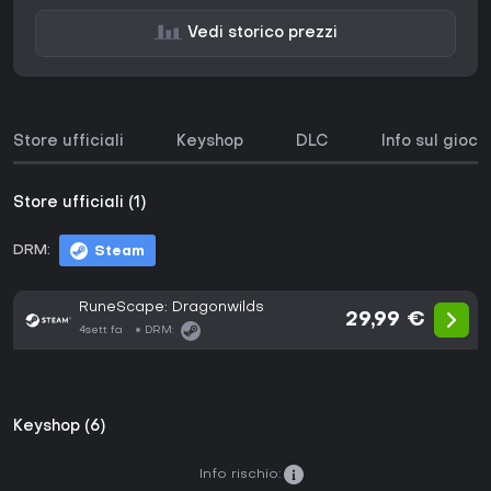
Vedi storico prezzi
Store ufficiali
Keyshop
DLC
Info sul gioco
Store ufficiali (1)
DRM:
Steam
RuneScape: Dragonwilds
29,99 €
4sett fa
DRM:
Keyshop (6)
Info rischio: