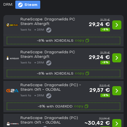
DRM:
Steam
RuneScape: Dragonwilds PC
31,79 €
Steam Altergift
29,24 €
-8%
1sett fa
DRM:
copy
-8% with XD8DEALS
RuneScape: Dragonwilds PC
31,79 €
Steam Altergift
29,24 €
-8%
1sett fa
DRM:
copy
-8% with XD8DEALS
RuneScape: Dragonwilds (PC) -
32,15 €
Steam Gift - GLOBAL
29,57 €
-8%
1sett fa
DRM:
copy
-8% with G2A8XDD
RuneScape: Dragonwilds (PC)
32,94 €
Steam Gift - GLOBAL
~30,42 €