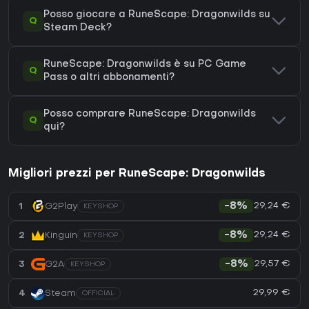
Posso giocare a RuneScape: Dragonwilds su
Q
Steam Deck?
RuneScape: Dragonwilds è su PC Game
Q
Pass o altri abbonamenti?
Posso comprare RuneScape: Dragonwilds
Q
qui?
Migliori prezzi per RuneScape: Dragonwilds
29,24 €
1
G2Play
-8%
KEYSHOP
29,24 €
2
Kinguin
-8%
KEYSHOP
29,57 €
3
G2A
-8%
KEYSHOP
29,99 €
4
Steam
OFFICIAL