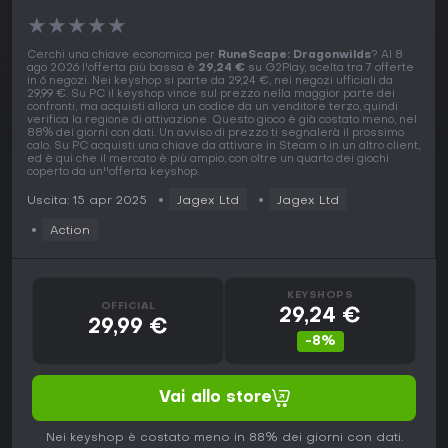
★
★
★
★
★
Cerchi una chiave economica per
RuneScape: Dragonwilds
? Al 8
ago 2026 l'offerta più bassa è
29,24 €
su G2Play, scelta tra 7 offerte
in 6 negozi. Nei keyshop si parte da 29,24 €, nei negozi ufficiali da
29,99 €. Su PC il keyshop vince sul prezzo nella maggior parte dei
confronti, ma acquisti allora un codice da un venditore terzo, quindi
verifica la regione di attivazione. Questo gioco è già costato meno, nel
88% dei giorni con dati. Un avviso di prezzo ti segnalerà il prossimo
calo. Su PC acquisti una chiave da attivare in Steam o in un altro client,
ed è qui che il mercato è più ampio, con oltre un quarto dei giochi
coperto da un''offerta keyshop.
Uscita: 15 apr 2025
Jagex Ltd
Jagex Ltd
Action
KEYSHOPS
OFFICIAL
29,24 €
29,99 €
-8%
Vai allo store
Nei keyshop è costato meno in 88% dei giorni con dati.