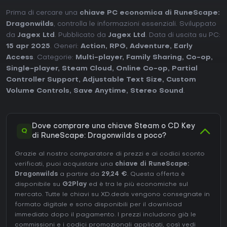
Prima di cercare una
chiave PC economica di RuneScape:
Dragonwilds
, controlla le informazioni essenziali. Sviluppato
da
Jagex Ltd
. Pubblicato da
Jagex Ltd
. Data di uscita su PC:
15 apr 2025
. Generi:
Action
,
RPG
,
Adventure
,
Early
Access
. Categorie:
Multi-player
,
Family Sharing
,
Co-op
,
Single-player
,
Steam Cloud
,
Online Co-op
,
Partial
Controller Support
,
Adjustable Text Size
,
Custom
Volume Controls
,
Save Anytime
,
Stereo Sound
.
Dove comprare una chiave Steam o CD Key
Q
di RuneScape: Dragonwilds a poco?
Grazie al nostro comparatore di prezzi e ai codici sconto
verificati, puoi acquistare una
chiave di RuneScape:
Dragonwilds
a partire da
29,24 €
. Questa offerta è
disponibile su
G2Play
ed è tra le più economiche sul
mercato. Tutte le chiavi su XD.deals vengono consegnate in
formato digitale e sono disponibili per il download
immediato dopo il pagamento. I prezzi includono già le
commissioni e i codici promozionali applicati, così vedi