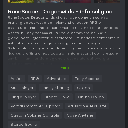
RuneScape: Dragonwilds - info sul gioco
RuneScape: Dragonwilds si distingue come un survival
crafting cooperativo con elementi di action RPG e
avventura, ambientato nell'immenso universo di RuneScape.
Uscito in Early Access su PC nella primavera del 2025, il
gioco invita i giocatori a esplorare il misterioso continente di
Ashenfall, ricco di magia selvaggia e antichi segreti.
Sviluppato da Jagex con Unreal Engine 5, unisce raccolta di
risorse, crafting di equipaggiamento e scontri con creature
temibili in un mondo artigianale devastato dall'energia
trasformativa dell'Anima.
+Altro
Gameplay
Action
RPG
Adventure
Early Access
In RuneScape: Dragonwilds, il ciclo principale ruota attorno
alla sopravvivenza e alla progressione in un ambiente
Multi-player
Family Sharing
Co-op
dinamico. I giocatori iniziano raccogliendo materiali come
legno e minerale, manipolabili tramite abilità basate sulle
Single-player
Steam Cloud
Online Co-op
rune: si può evocare un'ascia spettrale per abbattere alberi
Partial Controller Support
Adjustable Text Size
in fretta o far esplodere vene di minerale con un gesto.
Queste risorse alimentano i sistemi di crafting per pozioni,
Custom Volume Controls
Save Anytime
equipaggiamento e costruzione di basi, indispensabili per
resistere alle minacce di draghi e creature come i Garou.
Stereo Sound