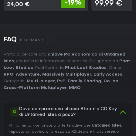
-19%
99,99 €
24,00 €
FAQ
8 DOMANDE
Prima di cercare una
chiave PC economica di Untamed
Isles
, controlla le informazioni essenziali. Sviluppato da
Phat
Loot Studios
. Pubblicato da
Phat Loot Studios
. Generi:
RPG
,
Adventure
,
Massively Multiplayer
,
Early Access
.
Categorie:
Multi-player
,
PvP
,
Family Sharing
,
Co-op
,
Cross-Platform Multiplayer
,
MMO
.
Dove comprare una chiave Steam o CD Key
Q
di Untamed Isles a poco?
Al momento non ci sono offerte attive per
Untamed Isles
.
Imposta un avviso di prezzo su XD.deals e ti avviseremo