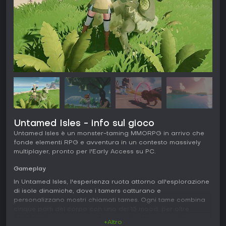
Untamed Isles - info sul gioco
Untamed Isles è un monster-taming MMORPG in arrivo che
fonde elementi RPG e avventura in un contesto massively
multiplayer, pronto per l'Early Access su PC.
Gameplay
In Untamed Isles, l'esperienza ruota attorno all'esplorazione
di isole dinamiche, dove i tamers catturano e
personalizzano mostri chiamati tames. Ogni tame combina
cinque parti del corpo con uno dei 15 mood, per oltre
1.500.000 varianti possibili a partire da 10 tipi base. Il taming
+Altro