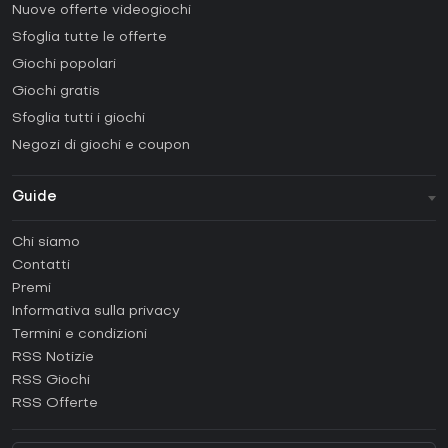
Nuove offerte videogiochi
Sfoglia tutte le offerte
Giochi popolari
Giochi gratis
Sfoglia tutti i giochi
Negozi di giochi e coupon
Guide
FAQ
Chi siamo
Guide e tutorial
Contatti
Come attivare una Steam CD Key?
Premi
Come attivare una Epic Games CD Key?
Informativa sulla privacy
Termini e condizioni
Come attivare una GOG CD Key?
RSS Notizie
Come attivare una Ubisoft Connect CD Key?
RSS Giochi
Come attivare una EA App CD Key?
RSS Offerte
Come attivare una Battle.net CD Key?