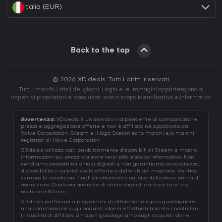
Italia (EUR)
Back to the top
© 2026 XD.deals. Tutti i diritti riservati.
Tutti i marchi, i titoli dei giochi, i loghi e le immagini appartengono ai
rispettivi proprietari e sono usati solo a scopo identificativo e informativo.
Avvertenza:
XD.deals è un servizio indipendente di comparazione
prezzi e aggregazione offerte e non è affiliato né approvato da
Valve Corporation. Steam e il logo Steam sono marchi e/o marchi
registrati di Valve Corporation.
XD.deals utilizza dati pubblicamente disponibili di Steam e mostra
informazioni sui prezzi da store terzi solo a scopo informativo. Non
vendiamo prodotti né chiavi digitali e non garantiamo accuratezza,
disponibilità o validità delle offerte o delle chiavi mostrate. Verifica
sempre le condizioni finali direttamente sul sito dello store prima di
acquistare. Qualsiasi acquisto di chiavi digitali da store terzi è a
rischio dell'Utente.
XD.deals partecipa a programmi di affiliazione e può guadagnare
una commissione sugli acquisti idonei effettuati tramite i nostri link.
In qualità di Affiliato Amazon guadagniamo sugli acquisti idonei.