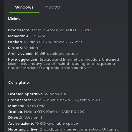
Key Features and Mechanics
Windows
macOS
I cristalli hanno usi multipli, da strumenti di taming ad aiuti
per viaggiare che rappresentano il tuo team. Le isole
Minimo:
evolvono nel tempo, con nuove che emergono per portare
storie e sfide fresche.
Processore:
Core i5-4690K or AMD FX-8320
Customization
va oltre i tames, toccando percorsi personali
Memoria:
4 GB RAM
focalizzati su esplorazione, combattimento o crafting. Il
Grafica:
Nvidia GTX 780 or AMD R9 290
design non-instanziato rende gli incontri organici e guidati
DirectX:
Version 11
dalla community.
Archiviazione:
10 GB available space
Note aggiuntive:
Broadband Internet connection; Untamed
Vale la pena giocarci?
Isles makes heavy use of multi-threading and requires a
Per gli appassionati di monster-taming con profondità
Shader Model 5.0 capable Graphics driver
strategica ed elementi sociali, Untamed Isles promette molto
grazie alla vasta personalizzazione e al mondo in
Consigliato:
evoluzione. In avvicinamento all'Early Access con una
stagione iniziale di un anno che includerà espansioni come
Sistema operativo:
Windows 10
nuove isole e dungeon, si adatta a chi cerca sviluppo
continuo. Chi apprezza combattimenti a turni ed
Processore:
Core i7-5820K or AMD Ryzen 5 1600
esplorazione multiplayer potrebbe trovarlo coinvolgente al
Memoria:
8 GB RAM
lancio, anche se lo stato pre-lancio richiede di attendere
Grafica:
Nvidia GTX 1060 or AMD RX 590
feedback dalla community.
DirectX:
Version 11
Archiviazione:
10 GB available space
Note aggiuntive:
Broadband Internet connection; Untamed