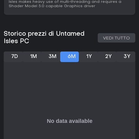
Isles makes heavy use of multi-threading and requires a
Shader Model 5.0 capable Graphics driver
Storico prezzi di Untamed
VEDI TUTTO
Isles PC
7D
1M
3M
6M
1Y
2Y
3Y