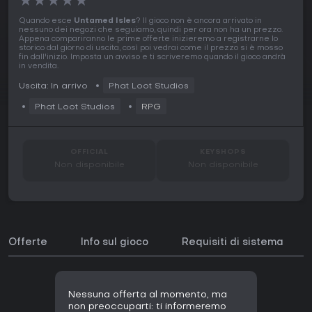
★
★
★
★
★
Quando esce
Untamed Isles
? Il gioco non è ancora arrivato in
nessuno dei negozi che seguiamo, quindi per ora non ha un prezzo.
Appena compariranno le prime offerte inizieremo a registrarne lo
storico dal giorno di uscita, così poi vedrai come il prezzo si è mosso
fin dall'inizio. Imposta un avviso e ti scriveremo quando il gioco andrà
in vendita.
Uscita: In arrivo
Phat Loot Studios
Phat Loot Studios
RPG
OFFICIAL
KEYSHOPS
Non disponibile
Non disponibile
Offerte
Info sul gioco
Requisiti di sistema
Nessuna offerta al momento, ma
non preoccuparti: ti informeremo