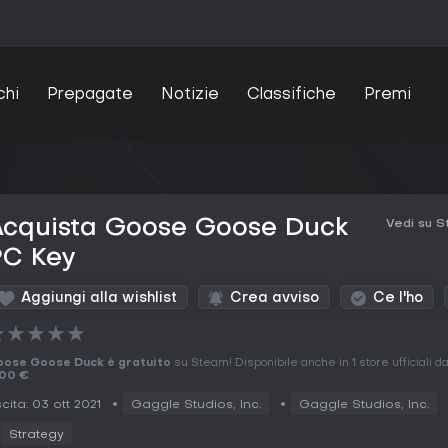
chi
Prepagate
Notizie
Classifiche
Premi
Acquista Goose Goose Duck
Vedi su 
PC Key
Aggiungi alla wishlist
Crea avviso
Ce l'ho
★
★
★
★
★
ose Goose Duck è gratuito
su Steam! Disponibile anche in 1 store ufficiali d
,00 €
.
cita: 03 ott 2021
Gaggle Studios, Inc.
Gaggle Studios, Inc.
Strategy