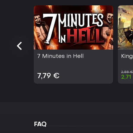
7 Minutes in Hell
Kin
2,88 
7,79 €
2,71
FAQ