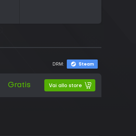
DRM:
Steam
Gratis
Vai allo store