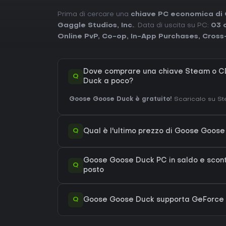
Prima di cercare una
chiave PC economica di
Gaggle Studios, Inc.
. Data di uscita su PC:
03 
Online PvP
,
Co-op
,
In-App Purchases
,
Cross
Dove comprare una chiave Steam o C
Q
Duck a poco?
Goose Goose Duck è gratuito!
Scaricalo su Ste
Q
Qual è l'ultimo prezzo di Goose Goos
Goose Goose Duck PC in saldo e sconti 
Q
posto
Q
Goose Goose Duck supporta GeForc