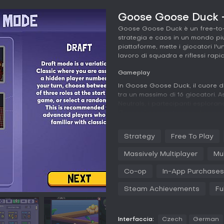
Goose Goose Duck - 
Goose Goose Duck è un free-to-p
strategia e caos in un mondo piu
piattaforme, mette i giocatori l'u
lavoro di squadra e riflessi rapid
Gameplay
In Goose Goose Duck, il cuore d
tra un massimo di 16 giocatori. 
Neutrals, i partecipanti esplora
Geese si concentrano sul comple
cadaveri e votare per espellere D
contrario, sabotano le operazion
Strategy
Free To Play
mimetizzano per non farsi scoprir
possono supportare o sconvolger
Massively Multiplayer
Mul
l'imprevedibilità.
Co-op
In-App Purchases
Le meccaniche puntano sul proxi
solo a distanza ravvicinata, amp
Steam Achievements
Fu
conciliaboli segreti. I sabotaggi
task spaziano da riparazioni sem
Cosmetic personalizzabili offro
Interfaccia:
Czech
German
ambientazioni diverse, da dimore