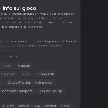
info sul gioco
lay di social deduction multiplayer che unisce
mato di sospetti. Disponibile su PC e altre
no contro l'altro in ruoli che richiedono astuzia,
i per superare gli avversari.
el gameplay ruota attorno a inganni e deduzioni
Assegnati a fazioni come Geese, Ducks o
no mappe perseguendo obiettivi contrapposti. Le
tare task sparsi negli ambienti, segnalare
+Altro
ucks sospetti durante le riunioni. Le Ducks, al
i, eliminano Geese di soppiatto e si
Indie
Casual
e. I Neutrals inseguono obiettivi unici che
e le fazioni principali, aumentando
ti-player
PvP
Online PvP
Cross-Platform Multiplayer
mity voice chat, che permette la comunicazione
lificando la tensione durante inseguimenti o
ll controller support
Online Co-op
 obbligano le Geese a reagire in fretta, mentre i
plici a mini-giochi che richiedono attenzione.
no stile unico, e mappe variegate creano
English
Spanish - Latin America
French
 infestate a stazioni spaziali, ognuna con