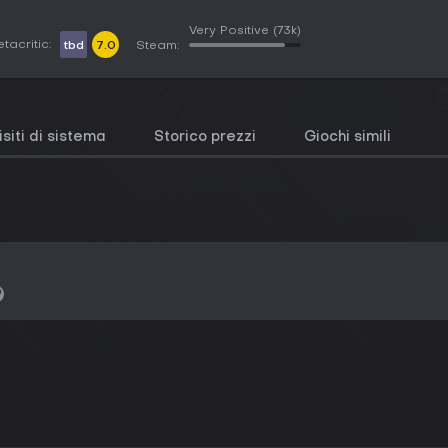
Very Positive
(73k)
tacritic:
tbd
7.0
Steam:
siti di sistema
Storico prezzi
Giochi simili