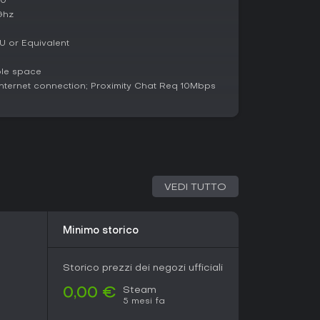
10
e in multiplayer vivaci con voice chat e oltre 60
Ghz
o titolo offre rigiocabilità infinita a costo zero. I
 pubbliche incostanti, ma con amici in partite
U or Equivalent
enti e alleanze esplode al massimo.
le space
ternet connection; Proximity Chat Req 10Mbps
VEDI TUTTO
Minimo storico
Storico prezzi dei negozi ufficiali
Steam
0,00 €
5 mesi fa