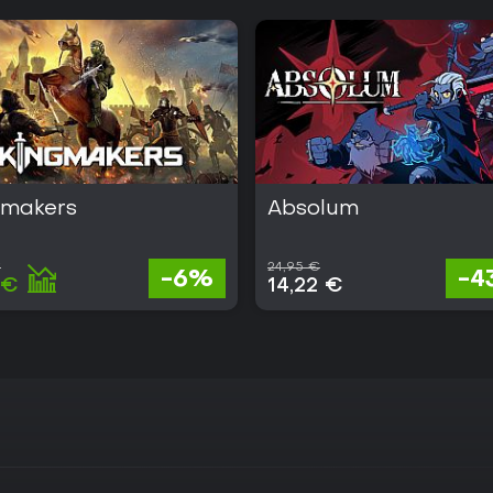
gmakers
Absolum
€
24,95 €
-6%
-4
 €
14,22 €