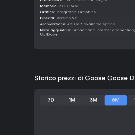
Processore:
Intel Core2 Duo 2.4ghz+
Memoria:
2 GB RAM
Grafica:
Integrated Graphics
DirectX:
Version 9.0
Archiviazione:
400 MB available space
Note aggiuntive:
Broadband Internet connection;
Up/Down
Storico prezzi di Goose Goose 
7D
1M
3M
6M