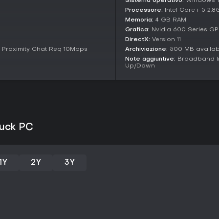
Sistema operativo:
Windows 
Se ami il social deduction, speci
Processore:
Intel Core i-5 2.8
ruoli unici in sette modalità, quest
Memoria:
4 GB RAM
solitari potrebbero trovare lobby
Grafica:
Nvidia 600 Series GP
private il divertimento di tradim
DirectX:
Version 11
 Proximity Chat Req 10Mbps
Archiviazione:
500 MB availab
Note aggiuntive:
Broadband In
Up/Down
Duck PC
1Y
2Y
3Y