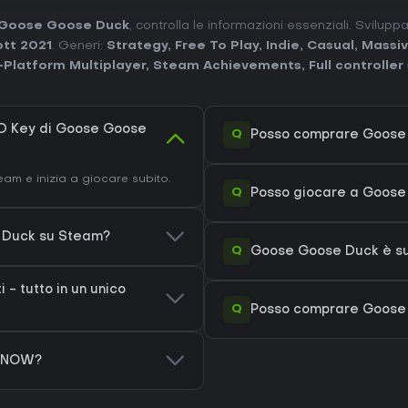
 Goose Goose Duck
, controlla le informazioni essenziali. Svilup
ott 2021
. Generi:
Strategy
,
Free To Play
,
Indie
,
Casual
,
Massiv
-Platform Multiplayer
,
Steam Achievements
,
Full controlle
D Key di Goose Goose
Q
Posso comprare Goose
am e inizia a giocare subito.
Q
Posso giocare a Goos
e Duck su Steam?
Q
Goose Goose Duck è su
- tutto in un unico
Q
Posso comprare Goose
e NOW?