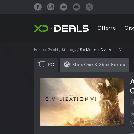
Offerte
Gio
Home
Giochi
Strategy
Sid Meier's Civilization VI
PC
Xbox One & Xbox Series
A
C
Ce
pi
fo