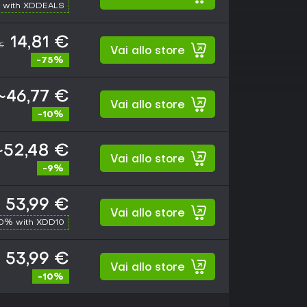
 with XDDEALS
14,81 €
€
Vai allo store
-75%
~46,77 €
Vai allo store
-10%
~52,48 €
Vai allo store
-9%
53,99 €
Vai allo store
10% with XDD10
53,99 €
Vai allo store
-10%