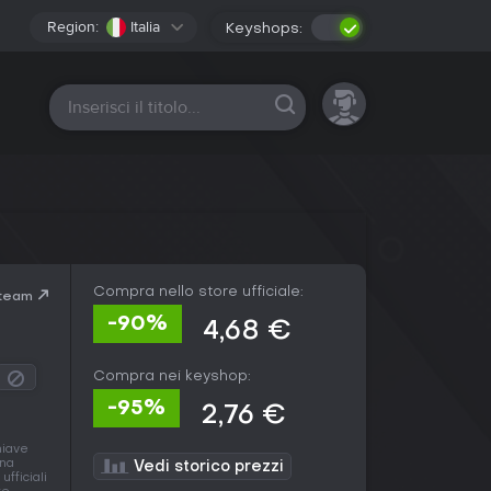
Region:
Italia
Keyshops:
Tutte le piattaforme
Compra nello store ufficiale:
Steam
-90%
4,68 €
Compra nei keyshop:
-95%
2,76 €
hiave
una
Vedi storico prezzi
ufficiali