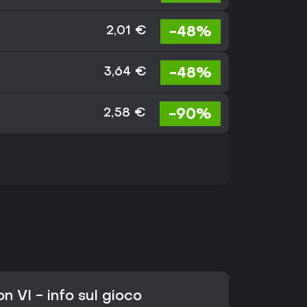
-48%
2,01 €
-48%
3,64 €
-90%
2,58 €
on VI - info sul gioco