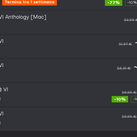
Termina tra 1 settimana
-77%
-10%
n VI Anthology [Mac]
59,99 
VI
51,97 €
VI
58,31 €
® VI
59,99 €
-10%
-
VI
59,99 €