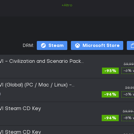
+Altro
DRM:
Steam
Microsoft Store
 VI - Civilization and Scenario Pack
59,99
 / Mac / Linux) - Steam - Digital Key
-95%
-6% 
VI (Global) (PC / Mac / Linux) -
59,9
-94%
-6% 
n VI Steam CD Key
59,99
-94%
-8% 
n VI Steam CD Key