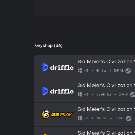
Keyshop (86)
Sid Meier's Civilization
Bundle DLC (Global) (PC
4h fa
+3
DRM:
Sid Meier's Civilization 
Steam - Digital Key
5sett fa
+3
DRM:
Sid Meier's Civilizatio
7m fa
+3
DRM:
Sid Meier's Civilizatio