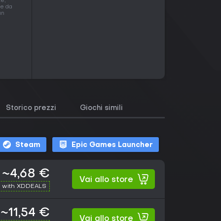
te,
ve da
un
Storico prezzi
Giochi simili
Steam
Epic Games Launcher
~4,68 €
Vai allo store
 with XDDEALS
~11,54 €
Vai allo store