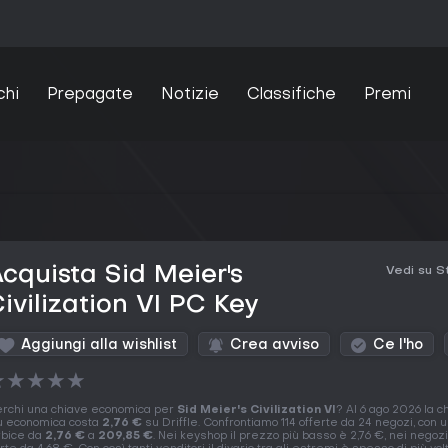
chi
Prepagate
Notizie
Classifiche
Premi
cquista Sid Meier's
Vedi su 
ivilization VI PC Key
Aggiungi alla wishlist
Crea avviso
Ce l'ho
★
★
★
★
★
rchi una chiave economica per
Sid Meier's Civilization VI
? Al 6 ago 2026 la c
ù economica costa
2,76 €
su Driffle. Confrontiamo 114 offerte da 24 negozi, con 
rbice da
2,76 €
a
209,85 €
. Nei keyshop il prezzo più basso è 2,76 €, nei negozi 