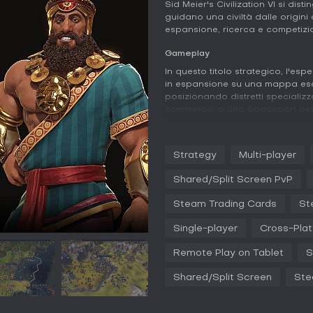
Sid Meier's Civilization VI si dist
guidano una civiltà dalle origin
espansione, ricerca e competizio
Gameplay
In questo titolo strategico, l'es
in espansione su una mappa esa
posizionando distretti speciali
commercio o uno Spaceport per 
unici da adattare alla propria st
La ricerca attiva è fondamentale
Strategy
Multi-player
scientifici e un albero civico che
Le unità esplorano la mappa, sv
Shared/Split Screen PvP
culture per accelerare i progress
Steam Trading Cards
St
La diplomazia evolve nel tempo, p
alleanze complesse, negoziazioni
Single-player
Cross-Plat
states per ottenere bonus, schie
sabotare i rivali, e si adattano a
Remote Play on Tablet
S
Modalità di gioco
Shared/Split Screen
Ste
Il gioco offre campagne single-p
standard, dove costruisci e compet
con amici o giocatori online.