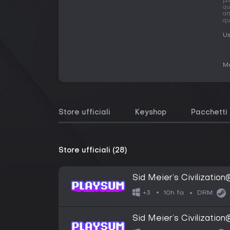
pa
qu
at
qu
Us
Me
Store ufficiali
Keyshop
Pacchetti
Store ufficiali (28)
Sid Meier’s Civilization
10h fa
+3
DRM:
Sid Meier’s Civilization