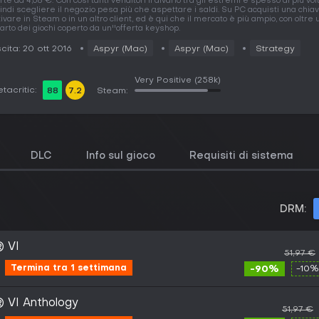
rte da 4,68 €. Con così tanti venditori il divario tra gli estremi è spesso di più vol
indi scegliere il negozio pesa più che aspettare i saldi. Su PC acquisti una chia
tivare in Steam o in un altro client, ed è qui che il mercato è più ampio, con oltre 
arto dei giochi coperto da un''offerta keyshop.
cita: 20 ott 2016
Aspyr (Mac)
Aspyr (Mac)
Strategy
Very Positive
(258k)
tacritic:
88
7.2
Steam:
DLC
Info sul gioco
Requisiti di sistema
DRM:
® VI
51,97 €
Termina tra 1 settimana
-90%
-10%
® VI Anthology
51,97 €