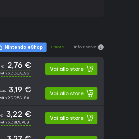
+ more
Info rischio:
Nintendo eShop
2,76 €
 €
Vai allo store
with XDDEALS6
3,19 €
9 €
Vai allo store
with XDDEALS6
3,22 €
 €
Vai allo store
with XD8DEALS