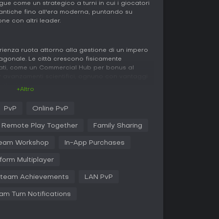
ingue come un strategico a turni in cui i giocatori
i antiche fino all'era moderna, puntando su
ne con altri leader.
perienza ruota attorno alla gestione di un impero
gonale. Le città crescono fisicamente
zzati, come un Commercial Hub per bonus al
avanzamenti scientifici, ognuno con vantaggi
rategia.
+Altro
, con un albero tecnologico per i progressi
PvP
Online PvP
 sblocca governi, politiche ed elementi culturali.
iluppano il terreno e interagiscono con nuove
Remote Play Together
Family Sharing
i.
eam Workshop
In-App Purchases
artendo da conflitti basilari per arrivare a
 ed espionaggio. I giocatori influenzano le city-
form Multiplayer
rano spie per raccogliere informazioni o
lle agende dei leader basate su tratti storici.
team Achievements
LAN PvP
am Turn Notifications
layer contro avversari AI in una configurazione
i, oltre a sessioni multiplayer per scontri diretti