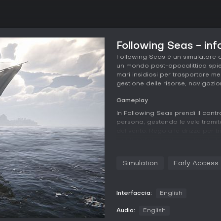
Following Seas - inf
Following Seas è un simulatore di
un mondo post-apocalittico spieta
mari insidiosi per trasportare me
gestione delle risorse, navigazio
Gameplay
In Following Seas prendi il contro
persona, gestendo le vele tramit
del vento. Regola le drizze per tr
mentre bilanci carico e zavorra p
basa su strumenti come bussola,
in un mondo aperto con meteo d
Simulation
Early Access
Le attività principali comprendon
insulari, la pesca per rifornirti
allagamenti o capovolgimenti. Il 
Interfaccia:
English
superficie libera, obbligandoti 
restare a galla. Pur offrendo como
Audio:
English
volutamente cadenzato, con picch