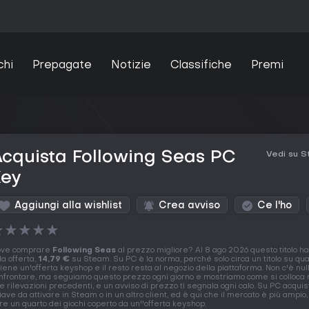
chi
Prepagate
Notizie
Classifiche
Premi
cquista Following Seas PC
Vedi su 
Key
Aggiungi alla wishlist
Crea avviso
Ce l'ho
★
★
★
★
★
ve comprare
Following Seas
al prezzo migliore? Al 8 ago 2026 questo titolo h
la offerta,
14,79 €
su Steam. Su PC è la norma, perché solo circa un titolo su qua
tiene un'offerta keyshop e il resto resta al negozio della piattaforma. Non c'è nul
nfrontare, ma seguiamo questo prezzo ogni giorno e mostriamo come si colloca 
le rilevazioni precedenti, e un avviso di prezzo ti segnala ogni calo. Su PC acquis
iave da attivare in Steam o in un altro client, ed è qui che il mercato è più ampio,
tre un quarto dei giochi coperto da un''offerta keyshop.