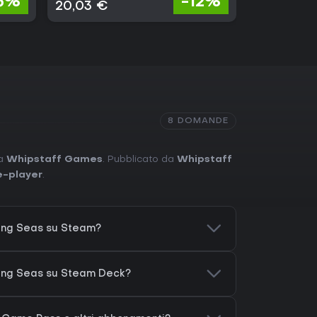
6%
-12%
20,03 €
22,98 €
8 DOMANDE
da
Whipstaff Games
. Pubblicato da
Whipstaff
e-player
.
ing Seas su Steam?
wing Seas su Steam Deck?