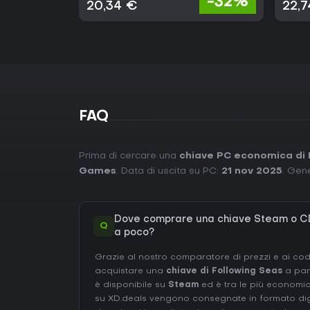
-32%
20,34 €
22,
FAQ
Prima di cercare una
chiave PC economica di 
Games
. Data di uscita su PC:
21 nov 2025
. Gene
Dove comprare una chiave Steam o CD
Q
a poco?
Grazie al nostro comparatore di prezzi e ai codi
acquistare una
chiave di Following Seas
a par
è disponibile su
Steam
ed è tra le più economich
su XD.deals vengono consegnate in formato digit