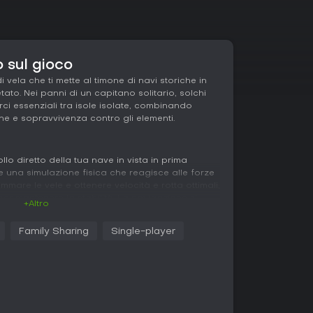
o sul gioco
 vela che ti mette al timone di navi storiche in
to. Nei panni di un capitano solitario, solchi
rci essenziali tra isole isolate, combinando
ne e sopravvivenza contro gli elementi.
llo diretto della tua nave in vista in prima
e una simulazione fisica che reagisce alle forze
immare le vele e ottenere velocità e rotta ottimali,
er mantenere la stabilità. La navigazione si
+Altro
 cronometro e quadrante per tracciare la rotta
inamico.
Family Sharing
Single-player
o il trasporto di merci per sostenere le comunità
 e la lotta contro tempeste che possono causare
gioco simula allagamenti progressivi ed effetti di
a usare le pompe e correggere la rotta per
dità come il fast travel, privilegia un ritmo
i di tensione dovuti alle sfide ambientali.