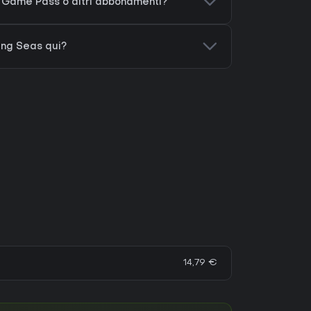
 Game Pass o altri abbonamenti?
ing Seas qui?
14,79 €