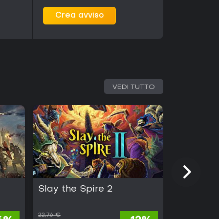
Crea avviso
VEDI TUTTO
Slay the Spire 2
Half Swo
22,76 €
24,98 €