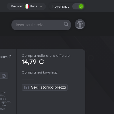
Region:
Italia
Keyshops:
Tutte le piattaforme
Compra nello store ufficiale:
Steam
14,79 €
Compra nei keyshop:
Vedi storico prezzi
a una
ttro
la da
rispetto
ti una
 con