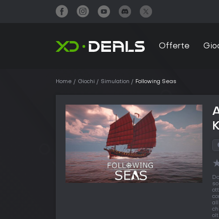
Offerte
Gio
Home
Giochi
Simulation
Following Seas
A
Do
so
ot
co
al
ch
ol