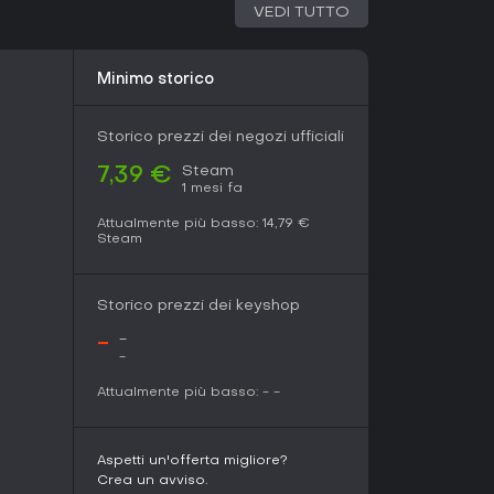
VEDI TUTTO
 77 utenti, che ne lodano la gestione immersiva
ndo.
to che ricreano la vela storica senza
Minimo storico
questo titolo in Early Access propone una sfida
nuove imbarcazioni e ottimizzazioni, testimoniano
una scelta solida per gli appassionati di
Storico prezzi dei negozi ufficiali
e con il suo passo deliberato e qualche
Steam
7,39 €
1 mesi fa
Attualmente più basso:
14,79 €
Steam
Storico prezzi dei keyshop
-
-
-
Attualmente più basso:
-
-
Aspetti un'offerta migliore?
Crea un avviso.