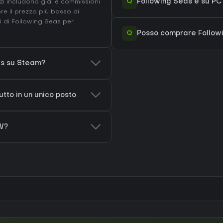
Q
Following Seas è su PC
i includono già le commissioni
pre il prezzo più basso di
i di Following Seas
per
Q
Posso comprare Follow
eas su Steam?
utto in un unico posto
W?