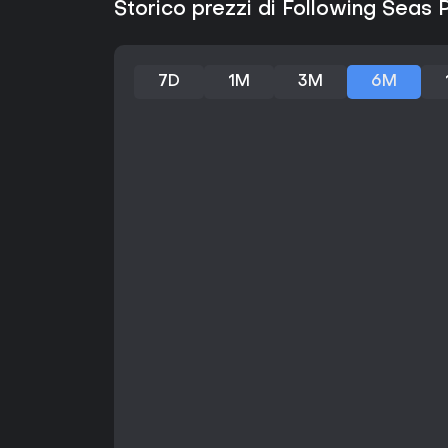
Storico prezzi di Following Seas 
7D
1M
3M
6M