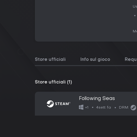
Us
Me
Store ufficiali
Info sul gioco
Requi
Store ufficiali (1)
Following Seas
4sett fa
+1
DRM: