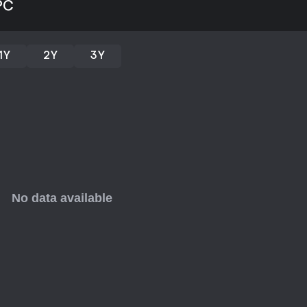
PC
il 78% di feedback favorevoli su
della nave e l'atmosfera del mo
Se prediligi giochi dal ritmo len
1Y
2Y
3Y
combattimenti ad alta tensione, 
unica. Gli update in corso, con 
uno sviluppo attivo, rendendolo 
simulazioni disposti a pazientar
momento di quotidianità.