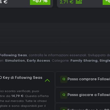
-67%
-
74 €
2,71 €
Following Seas
, controlla le informazioni essenziali. Sviluppato 
ri:
Simulation
,
Early Access
. Categorie:
Family Sharing
,
Singl
 Key di Following Seas
Q
Posso comprare Follow
ci sconto verificati, puoi
Q
Posso giocare a Follo
tire da
14,79 €
. Questa offerta
e sul mercato. Tutte le chiavi
ale e sono disponibili per il