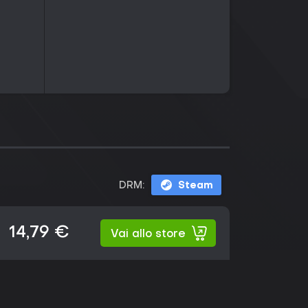
DRM:
Steam
14,79 €
Vai allo store