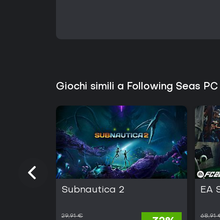
Giochi simili a Following Seas PC
Subnautica 2
EA 
29,91 €
68,91 