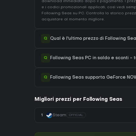
download immediato dopo il pagamento. I prezz
e i codici promozionali applicati, così vedi sem
Following Seas su
PC
. Controlla lo
storico prezz
acquistare al momento migliore.
Q
Qual è l'ultimo prezzo di Following S
Q
Following Seas PC in saldo e sconti - t
Q
Following Seas supporta GeForce NO
Migliori prezzi per Following Seas
1
Steam
OFFICIAL