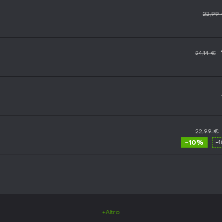
22,99
24,14 €
22,99 €
-10%
-
+Altro