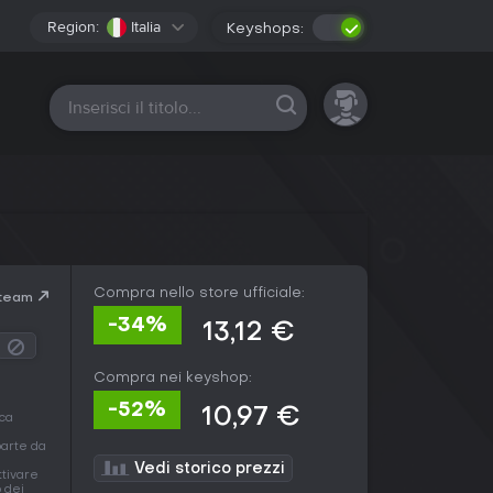
Region:
Italia
Keyshops:
Tutte le piattaforme
Compra nello store ufficiale:
Steam
-34%
13,12 €
Compra nei keyshop:
-52%
10,97 €
ica
parte da
Vedi storico prezzi
ttivare
o dei