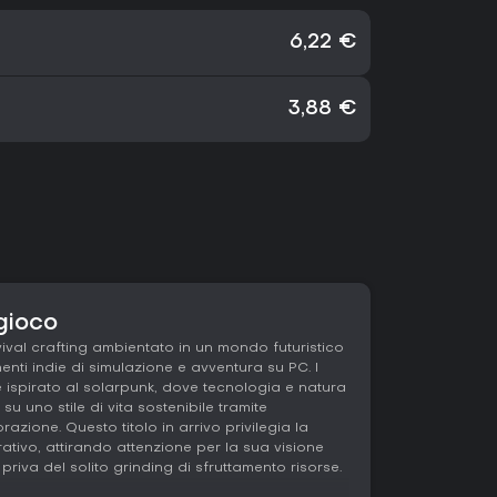
6,22 €
3,88 €
 gioco
ival crafting ambientato in un mondo futuristico
menti indie di simulazione e avventura su PC. I
 ispirato al solarpunk, dove tecnologia e natura
 uno stile di vita sostenibile tramite
azione. Questo titolo in arrivo privilegia la
rativo, attirando attenzione per la sua visione
priva del solito grinding di sfruttamento risorse.