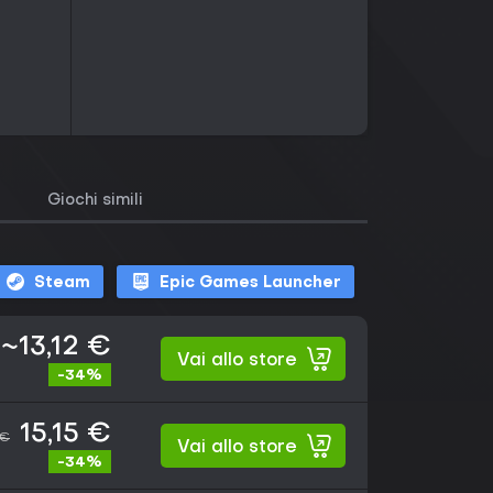
Giochi simili
Steam
Epic Games Launcher
~13,12 €
Vai allo store
-34%
15,15 €
 €
Vai allo store
-34%