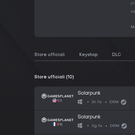
gi
Us
Me
Store ufficiali
Keyshop
DLC
Store ufficiali (10)
Solarpunk
2h fa
DRM:
Solarpunk
5g fa
DRM: