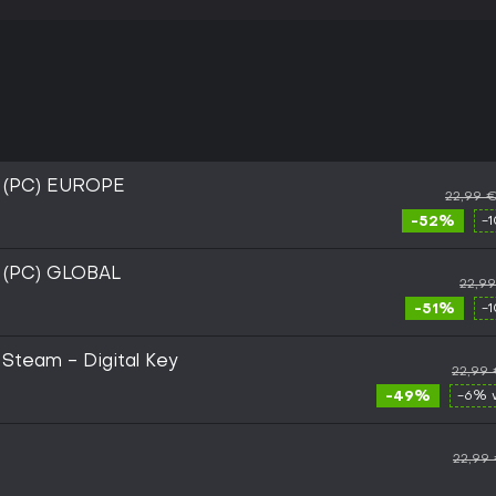
 (PC) EUROPE
22,99 
-52%
-
 (PC) GLOBAL
22,9
-51%
-
 Steam - Digital Key
22,99
-49%
-6% 
22,99