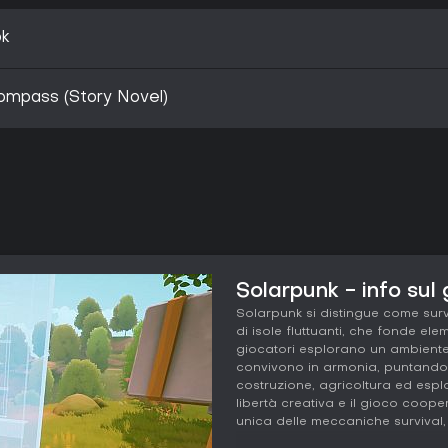
ok
ompass (Story Novel)
Solarpunk - info sul
Solarpunk si distingue come surv
di isole fluttuanti, che fonde ele
giocatori esplorano un ambiente
convivono in armonia, puntando su
costruzione, agricoltura ed esplor
libertà creativa e il gioco coope
unica delle meccaniche survival, 