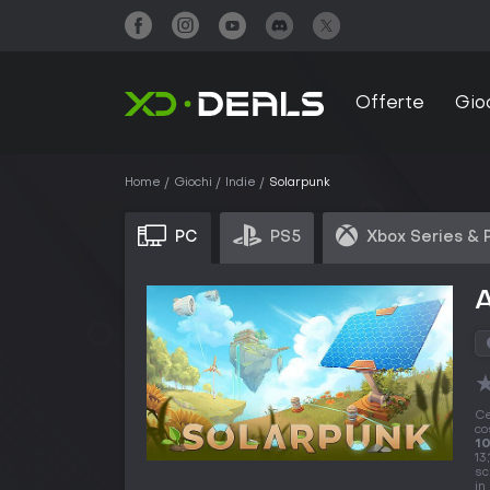
Offerte
Gio
Home
Giochi
Indie
Solarpunk
PC
PS5
Xbox Series & 
A
Ce
co
10
13
sc
in