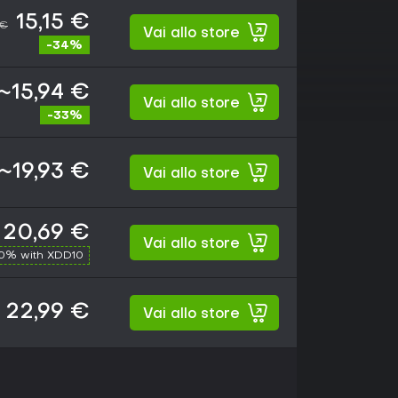
15,15 €
 €
Vai allo store
-34%
~15,94 €
Vai allo store
-33%
~19,93 €
Vai allo store
20,69 €
Vai allo store
10% with XDD10
22,99 €
Vai allo store