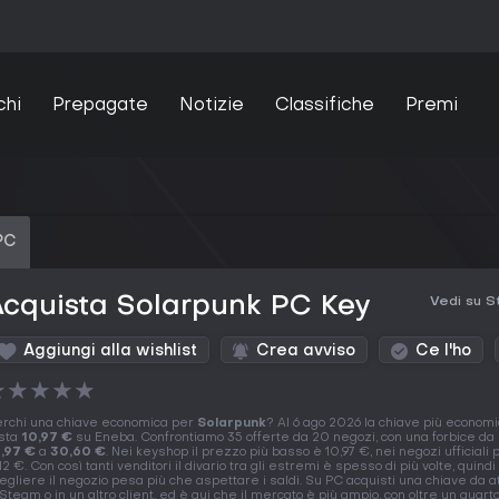
chi
Prepagate
Notizie
Classifiche
Premi
PC
cquista Solarpunk PC Key
Vedi su 
Aggiungi alla wishlist
Crea avviso
Ce l'ho
★
★
★
★
★
rchi una chiave economica per
Solarpunk
? Al 6 ago 2026 la chiave più econom
sta
10,97 €
su Eneba. Confrontiamo 35 offerte da 20 negozi, con una forbice da
,97 €
a
30,60 €
. Nei keyshop il prezzo più basso è 10,97 €, nei negozi ufficiali 
,12 €. Con così tanti venditori il divario tra gli estremi è spesso di più volte, quindi
egliere il negozio pesa più che aspettare i saldi. Su PC acquisti una chiave da a
 Steam o in un altro client, ed è qui che il mercato è più ampio, con oltre un quart