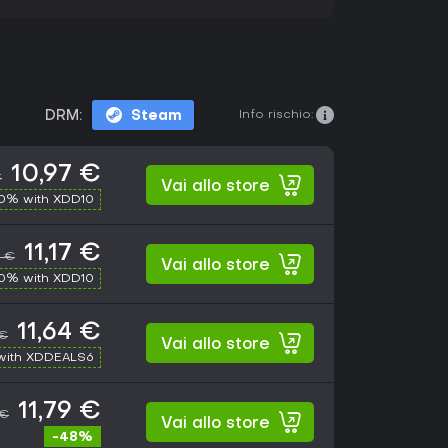
Info rischio:
DRM:
Steam
10,97 €
€
Vai allo store
10% with XDD10
11,17 €
9 €
Vai allo store
10% with XDD10
11,64 €
 €
Vai allo store
with XDDEALS6
11,79 €
 €
Vai allo store
-48%