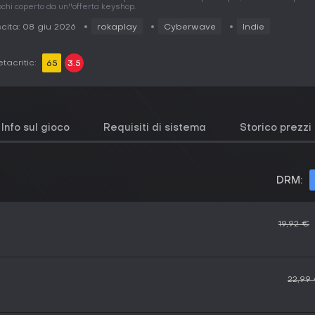
ochi coperto da un''offerta keyshop.
cita: 08 giu 2026
rokaplay
Cyberwave
Indie
tacritic:
65
3.5
Info sul gioco
Requisiti di sistema
Storico prezzi
DRM:
19,92 €
22,99