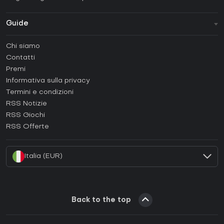
Guide
FAQ
Chi siamo
Guide e tutorial
Contatti
Come attivare una Steam CD Key?
Premi
Come attivare una Epic Games CD Key?
Informativa sulla privacy
Termini e condizioni
Come attivare una GOG CD Key?
RSS Notizie
Come attivare una Ubisoft Connect CD Key?
RSS Giochi
Come attivare una EA App CD Key?
RSS Offerte
Come attivare una Battle.net CD Key?
Italia (EUR)
Back to the top