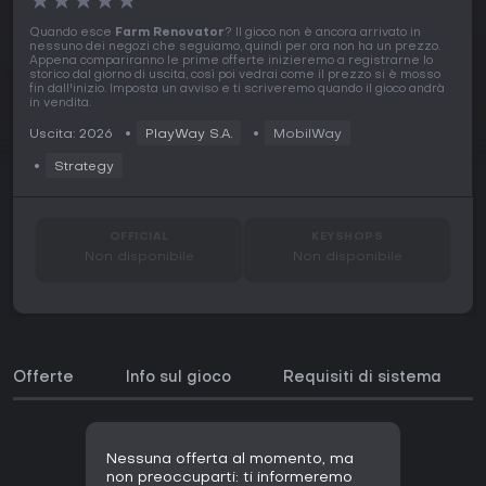
★
★
★
★
★
Quando esce
Farm Renovator
? Il gioco non è ancora arrivato in
nessuno dei negozi che seguiamo, quindi per ora non ha un prezzo.
Appena compariranno le prime offerte inizieremo a registrarne lo
storico dal giorno di uscita, così poi vedrai come il prezzo si è mosso
fin dall'inizio. Imposta un avviso e ti scriveremo quando il gioco andrà
in vendita.
Uscita: 2026
PlayWay S.A.
MobilWay
Strategy
OFFICIAL
KEYSHOPS
Non disponibile
Non disponibile
Offerte
Info sul gioco
Requisiti di sistema
Nessuna offerta al momento, ma
non preoccuparti: ti informeremo