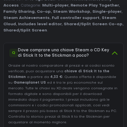
Access
. Categorie:
Multi-player
,
Remote Play Together
,
Family Sharing
,
Co-op
,
Steam Workshop
,
Single-player
,
Steam Achievements
,
Full controller support
,
Steam
Cloud
,
Includes level editor
,
Shared/Split Screen Co-op
,
Shared/Split Screen
.
Dove comprare una chiave Steam o CD Key
Q
di Stick It to the Stickman a poco?
Grazie al nostro comparatore di prezzi e ai codici sconto
verificati, puoi acquistare una
chiave di Stick It to the
Stickman
a partire da
4,33 €
. Questa offerta è disponibile
su
Gamesplanet US
ed è tra le più economiche sul
mercato. Tutte le chiavi su XD.deals vengono consegnate in
formato digitale e sono disponibili per il download
immediato dopo il pagamento. I prezzi includono già le
commissioni e i codici promozionali applicati, così vedi
sempre il prezzo più basso di Stick It to the Stickman su
PC
.
Controlla lo
storico prezzi di Stick It to the Stickman
per
acquistare al momento migliore.