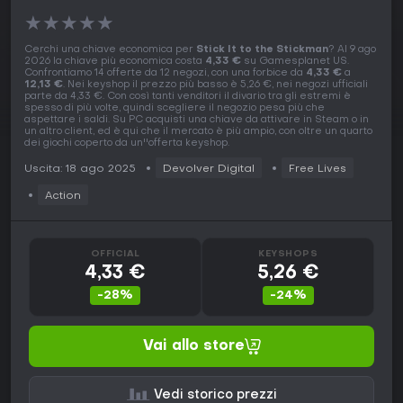
★
★
★
★
★
Cerchi una chiave economica per
Stick It to the Stickman
? Al 9 ago
2026 la chiave più economica costa
4,33 €
su Gamesplanet US.
Confrontiamo 14 offerte da 12 negozi, con una forbice da
4,33 €
a
12,13 €
. Nei keyshop il prezzo più basso è 5,26 €, nei negozi ufficiali
parte da 4,33 €. Con così tanti venditori il divario tra gli estremi è
spesso di più volte, quindi scegliere il negozio pesa più che
aspettare i saldi. Su PC acquisti una chiave da attivare in Steam o in
un altro client, ed è qui che il mercato è più ampio, con oltre un quarto
dei giochi coperto da un''offerta keyshop.
Uscita: 18 ago 2025
Devolver Digital
Free Lives
Action
OFFICIAL
KEYSHOPS
4,33 €
5,26 €
-28%
-24%
Vai allo store
Vedi storico prezzi