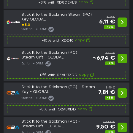
copy
-8% with XD8DEALS
Stick it to the Stickman Steam (PC)
6,99 €
Key GLOBAL
6,11 €
★
5.0
-12%
1sett fa
DRM:
copy
-10% with XDD10
Stick It to the Stickman (PC)
7,52 €
Steam Gift - GLOBAL
~6,94 €
-7%
3g fa
DRM:
copy
-17% with SEAL17XDD
Stick It to the Stickman (PC) - Steam
8,49 €
Key - GLOBAL
7,81 €
-8%
1sett fa
DRM:
copy
-8% with G2A8XDD
Stick It to the Stickman (PC) -
10,33 €
Steam Gift - EUROPE
9,50 €
-8%
2g fa
DRM: