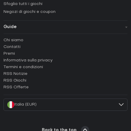
Sfoglia tutti i giochi
Negozi di giochi e coupon
Guide
FAQ
Chi siamo
Guide e tutorial
Contatti
Come attivare una Steam CD Key?
Premi
Come attivare una Epic Games CD Key?
Informativa sulla privacy
Termini e condizioni
Come attivare una GOG CD Key?
RSS Notizie
Come attivare una Ubisoft Connect CD Key?
RSS Giochi
Come attivare una EA App CD Key?
RSS Offerte
Come attivare una Battle.net CD Key?
Italia (EUR)
Back to the top