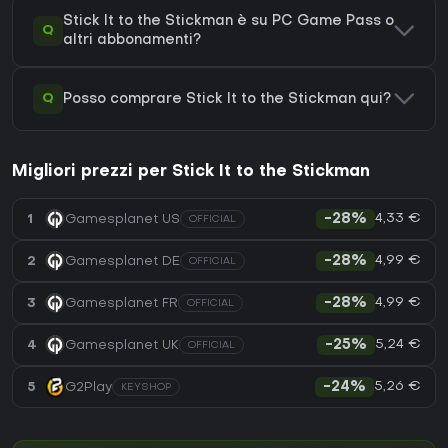
Stick It to the Stickman è su PC Game Pass o
Q
altri abbonamenti?
Q
Posso comprare Stick It to the Stickman qui?
Migliori prezzi per Stick It to the Stickman
4,33 €
1
Gamesplanet US
-28%
OFFICIAL
4,99 €
2
Gamesplanet DE
-28%
OFFICIAL
4,99 €
3
Gamesplanet FR
-28%
OFFICIAL
5,24 €
4
Gamesplanet UK
-25%
OFFICIAL
5,26 €
5
G2Play
-24%
KEYSHOP