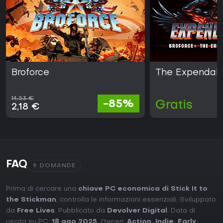
Broforce
The Expendab
14,53 €
-85%
Gratis
2,18 €
FAQ
9 DOMANDE
Prima di cercare una
chiave PC economica di Stick It to
the Stickman
, controlla le informazioni essenziali. Sviluppato
da
Free Lives
. Pubblicato da
Devolver Digital
. Data di
uscita su PC:
18 ago 2025
. Generi:
Action
,
Indie
,
Early