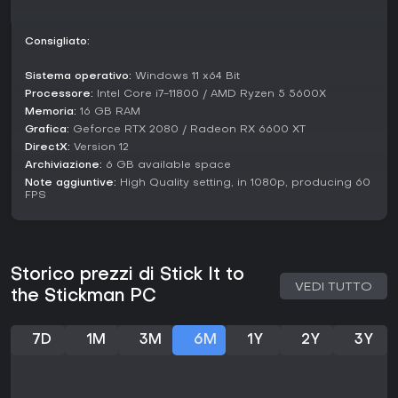
piacciono scontri fisici e temi satirici, offre un ottimo valore,
specie al prezzo basso. Per chi cerca progressione infinita
e contenuti community-driven, è un titolo che centra il
Consigliato:
bersaglio senza complessità eccessive.
Sistema operativo:
Windows 11 x64 Bit
La fusione di assurdità e strategia si adatta a sessioni brevi
Processore:
Intel Core i7-11800 / AMD Ryzen 5 5600X
o maratone, e la co-op rende tutto più divertente con gli
Memoria:
16 GB RAM
amici. Insomma, merita un posto tra gli indie action per chi è
Grafica:
Geforce RTX 2080 / Radeon RX 6600 XT
stanco dei soliti fighter.
DirectX:
Version 12
Archiviazione:
6 GB available space
Note aggiuntive:
High Quality setting, in 1080p, producing 60
FPS
Storico prezzi di Stick It to
VEDI TUTTO
the Stickman PC
7D
1M
3M
6M
1Y
2Y
3Y