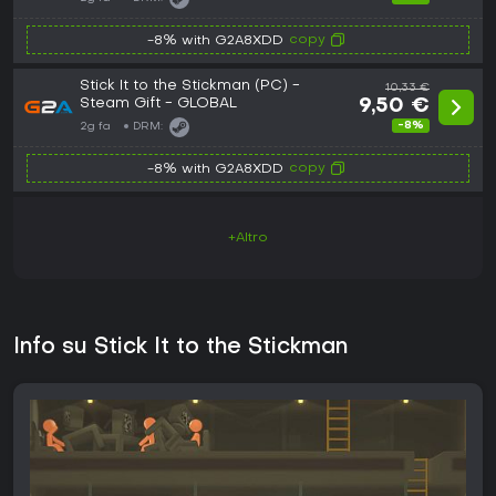
copy
-8% with G2A8XDD
Stick It to the Stickman (PC) -
10,33 €
Steam Gift - GLOBAL
9,50 €
-8%
2g fa
DRM:
copy
-8% with G2A8XDD
+Altro
Info su Stick It to the Stickman