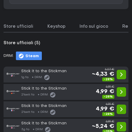
Store ufficiali
Keyshop
Info sul gioco
Requ
Store ufficiali (5)
DRM:
Steam
6,07 €
Stick It to the Stickman
~4,33 €
1g fa
DRM:
-28%
6,99 €
Stick It to the Stickman
4,99 €
21sett fa
DRM:
-28%
6,99 €
Stick It to the Stickman
4,99 €
21sett fa
DRM:
-28%
6,99 €
Stick It to the Stickman
~5,24 €
3g fa
DRM:
-25%