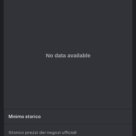
suo potenziale, rendendolo un titolo da tenere d'occhio se
ami meccaniche profonde e guerre massive. Se preferisci
una pianificazione ragionata in ambientazioni sci-fi,
potrebbe valere la pena provarlo una volta uscito nella
versione completa.
Minimo storico
Storico prezzi dei negozi ufficiali