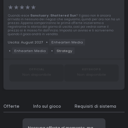
★
★
★
★
★
Quando esce
Sanctuary: Shattered Sun
? Il gioco non è ancora
arrivato in nessuno dei negozi che seguiamo, quindi per ora non ha un
prezzo. Appena compariranno le prime offerte inizieremo a
registrarne lo storico dal giorno di uscita, così poi vedrai come il
prezzo si è mosso fin dall'inizio. Imposta un avviso e ti scriveremo
quando il gioco andrà in vendita.
Uscita: August 2027
Enhearten Media
Enhearten Media
Strategy
OFFICIAL
KEYSHOPS
Non disponibile
Non disponibile
Offerte
Info sul gioco
Requisiti di sistema