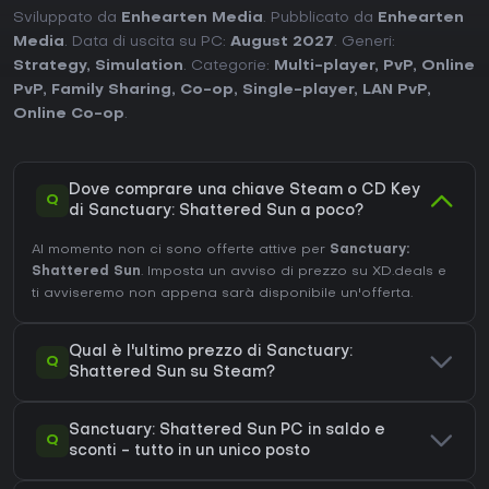
Sviluppato da
Enhearten Media
. Pubblicato da
Enhearten
Media
. Data di uscita su PC:
August 2027
. Generi:
Strategy
,
Simulation
. Categorie:
Multi-player
,
PvP
,
Online
PvP
,
Family Sharing
,
Co-op
,
Single-player
,
LAN PvP
,
Online Co-op
.
Dove comprare una chiave Steam o CD Key
Q
di Sanctuary: Shattered Sun a poco?
Al momento non ci sono offerte attive per
Sanctuary:
Shattered Sun
. Imposta un avviso di prezzo su XD.deals e
ti avviseremo non appena sarà disponibile un'offerta.
Qual è l'ultimo prezzo di Sanctuary:
Q
Shattered Sun su Steam?
Sanctuary: Shattered Sun PC in saldo e
Q
sconti - tutto in un unico posto