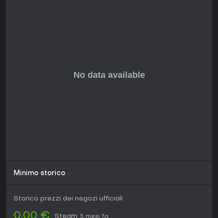
Se eccelli nel padroneggiare sistemi complessi e
collaborare in partite ad alto rischio, Dota 2 offre valore
duraturo. I principianti possono partire dalle partite contro
bot o dalla demo mode per sviluppare le abilità passo
dopo passo. Per gli appassionati di strategia, l'evoluzione
continua e l'accesso gratuito lo rendono una scelta solida
nel 2026.
Minimo storico
Storico prezzi dei negozi ufficiali
0,00 €
Steam
5 mesi fa