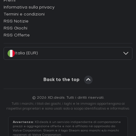
Premi
Come attivare una Epic Games CD Key?
Informativa sulla privacy
Termini e condizioni
Come attivare una GOG CD Key?
RSS Notizie
Come attivare una Ubisoft Connect CD Key?
RSS Giochi
Come attivare una EA App CD Key?
RSS Offerte
Come attivare una Battle.net CD Key?
Italia (EUR)
Back to the top
© 2026 XD.deals. Tutti i diritti riservati.
Tutti i marchi, i titoli dei giochi, i loghi e le immagini appartengono ai
rispettivi proprietari e sono usati solo a scopo identificativo e informativo.
Avvertenza:
XD.deals è un servizio indipendente di comparazione
prezzi e aggregazione offerte e non è affiliato né approvato da
Valve Corporation. Steam e il logo Steam sono marchi e/o marchi
registrati di Valve Corporation.