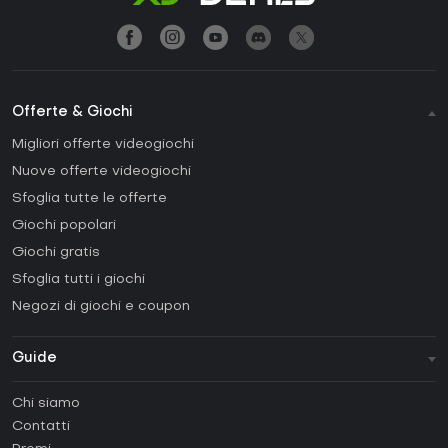
Offerte & Giochi
Migliori offerte videogiochi
Nuove offerte videogiochi
Sfoglia tutte le offerte
Giochi popolari
Giochi gratis
Sfoglia tutti i giochi
Negozi di giochi e coupon
Guide
FAQ
Chi siamo
Guide e tutorial
Contatti
Come attivare una Steam CD Key?