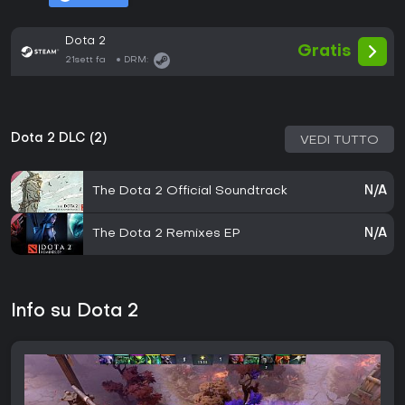
Dota 2
Gratis
21sett fa
DRM:
Dota 2 DLC (2)
VEDI TUTTO
The Dota 2 Official Soundtrack
N/A
The Dota 2 Remixes EP
N/A
Info su Dota 2