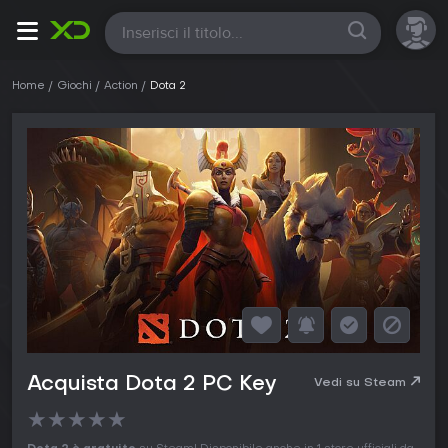
Tutte
Home
Giochi
Action
Dota 2
Acquista Dota 2 PC Key
Vedi su Steam
★
★
★
★
★