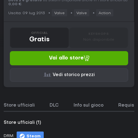
Dota 2 è gratuito
su Steam! Disponibile anche in 1 store ufficiali da
0,00 €
.
Uscita: 09 lug 2013
Valve
Valve
Action
OFFICIAL
KEYSHOPS
Gratis
Non disponibile
Vai allo store
Vedi storico prezzi
Store ufficiali
DLC
Info sul gioco
Requisit
Store ufficiali (1)
DRM:
Steam