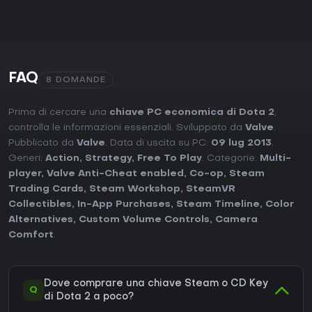
FAQ
8 DOMANDE
Prima di cercare una
chiave PC economica di Dota 2
,
controlla le informazioni essenziali. Sviluppato da
Valve
.
Pubblicato da
Valve
. Data di uscita su PC:
09 lug 2013
.
Generi:
Action
,
Strategy
,
Free To Play
. Categorie:
Multi-
player
,
Valve Anti-Cheat enabled
,
Co-op
,
Steam
Trading Cards
,
Steam Workshop
,
SteamVR
Collectibles
,
In-App Purchases
,
Steam Timeline
,
Color
Alternatives
,
Custom Volume Controls
,
Camera
Comfort
.
Dove comprare una chiave Steam o CD Key
Q
di Dota 2 a poco?