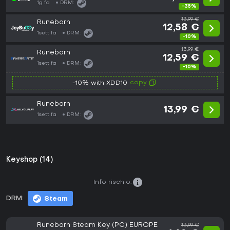
1g fa
DRM:
-35%
13,99 €
Runeborn
12,58 €
1sett fa
DRM:
-10%
13,99 €
Runeborn
12,59 €
1sett fa
DRM:
-10%
copy
-10% with XDD10
Runeborn
13,99 €
1sett fa
DRM:
Keyshop (14)
Info rischio:
DRM:
Steam
Runeborn Steam Key (PC) EUROPE
13,99 €