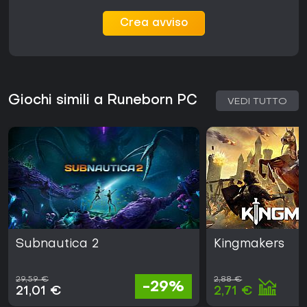
Crea avviso
Giochi simili a Runeborn PC
VEDI TUTTO
Subnautica 2
Kingmakers
29,59 €
2,88 €
-29%
21,01 €
2,71 €