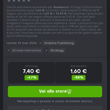
★
★
★
★
★
Cerchi una chiave economica per
Runeborn
? Al 9 ago 2026 la chiave
più economica costa
1,60 €
su Eneba. Confrontiamo 21 offerte da 19
negozi, con una forbice da
1,60 €
a
13,99 €
. Nei keyshop il prezzo più
basso è 1,60 €, nei negozi ufficiali parte da 7,40 €. Con così tanti
venditori il divario tra gli estremi è spesso di più volte, quindi
scegliere il negozio pesa più che aspettare i saldi. Il prezzo è tra i più
bassi della sua storia, è costato meno solo in 12% dei giorni con dati.
Su PC acquisti una chiave da attivare in Steam o in un altro client, ed
è qui che il mercato è più ampio, con oltre un quarto dei giochi coperto
da un''offerta keyshop.
Uscita: 10 mar 2026
Goblinz Publishing
iDream Interactive
Strategy
OFFICIAL
KEYSHOPS
7,40 €
1,60 €
-47%
-88%
Vai allo store
Nei keyshop il prezzo è vicino al minimo storico.