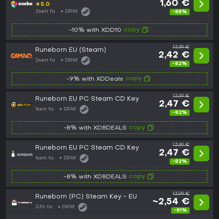
1,60 €
★
5.0
2sett fa
DRM:
-88%
copy
-10% with XDD10
13,99 €
Runeborn EU (Steam)
2,42 €
2sett fa
DRM:
-82%
copy
-9% with XDDeals
13,99 €
Runeborn EU PC Steam CD Key
2,47 €
1sett fa
DRM:
-82%
copy
-8% with XD8DEALS
13,99 €
Runeborn EU PC Steam CD Key
2,47 €
1sett fa
DRM:
-82%
copy
-8% with XD8DEALS
13,99 €
Runeborn (PC) Steam Key - EU
~2,54 €
23h fa
DRM:
-81%