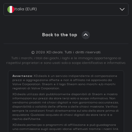
Italia (EUR)
Back to the top
© 2026 XD.deals. Tutti i diritti riservati.
Tutti i marchi, i titoli dei giochi, i loghi e le immagini appartengono ai
rispettivi proprietari e sono usati solo a scopo identificativo e informativo.
Avvertenza:
XD.deals è un servizio indipendente di comparazione
prezzi e aggregazione offerte e non è affiliato né approvato da
Valve Corporation. Steam e il logo Steam sono marchi e/o marchi
registrati di Valve Corporation.
XD.deals utilizza dati pubblicamente disponibili di Steam e mostra
informazioni sui prezzi da store terzi solo a scopo informativo. Non
vendiamo prodotti né chiavi digitali e non garantiamo accuratezza,
disponibilità o validità delle offerte o delle chiavi mostrate. Verifica
sempre le condizioni finali direttamente sul sito dello store prima di
acquistare. Qualsiasi acquisto di chiavi digitali da store terzi è a
rischio dell'Utente.
XD.deals partecipa a programmi di affiliazione e può guadagnare
una commissione sugli acquisti idonei effettuati tramite i nostri link.