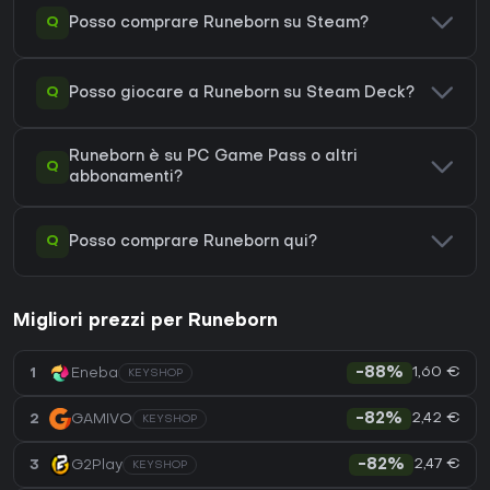
Q
Posso comprare Runeborn su Steam?
Q
Posso giocare a Runeborn su Steam Deck?
Runeborn è su PC Game Pass o altri
Q
abbonamenti?
Q
Posso comprare Runeborn qui?
Migliori prezzi per Runeborn
1,60 €
1
Eneba
-88%
KEYSHOP
2,42 €
2
GAMIVO
-82%
KEYSHOP
2,47 €
3
G2Play
-82%
KEYSHOP