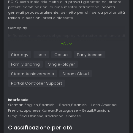
PC. Questo indie title mette alla prova i giocatori nel creare
potenti combinazioni di rune mentre affrontano incontri
generati proceduralmente, perfetto per chi cerca profondità
tattica in sessioni brevi e rilassate.
Gameplay
In Runeborn, il cuore del gameplay ruota attorno al lancio di
incantesimi tramite un sistema unico a slot machine. I
+Altro
giocatori fanno girare le Rune Columns, simili a rulli da slot,
e allineano simboli lungo cinque Spell Lines per infliggere
Strategy
Indie
Casual
Early Access
danni ai nemici. Il controllo deriva dal bloccare fino a otto
Rune in posizione fissa, permettendo un posizionamento
Family Sharing
Single-player
strategico mentre il resto gira. Questa meccanica richiede
decisioni rapide e lungimiranza per massimizzare i danni
Steam Achievements
Steam Cloud
contro le forze di Malakar.
Partial Controller Support
Il deckbuilding è il pilastro della progressione. I giocatori
forgiano un Runebook aggiungendo, rimuovendo o
modificando Rune per adattarle alla propria strategia
Interfaccia:
preferita. Miglioramenti come amuleti e aure aggiungono
German
English
Spanish - Spain
Spanish - Latin America
strati extra, con effetti aggiuntivi al lancio delle Rune. Nei
French
Japanese
Korean
Portuguese - Brazil
Russian
combattimenti si scelgono nemici iniziali con abilità distinte,
Simplified Chinese
Traditional Chinese
dove rischi maggiori portano a ricompense migliori in
monete, spendibili in cinque negozi specializzati per
Classificazione per età
ottenere upgrade.