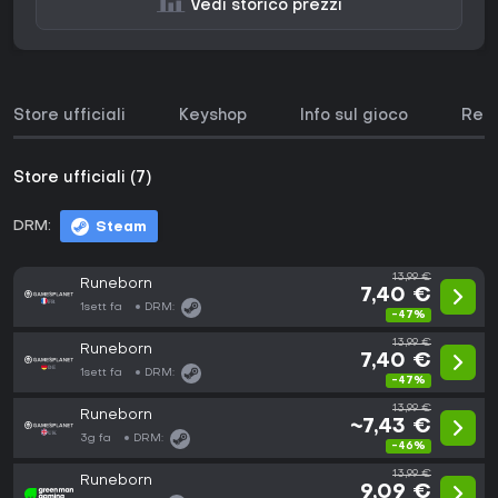
Vedi storico prezzi
Store ufficiali
Keyshop
Info sul gioco
Requ
Store ufficiali (7)
DRM:
Steam
13,99 €
Runeborn
7,40 €
1sett fa
DRM:
-47%
13,99 €
Runeborn
7,40 €
1sett fa
DRM:
-47%
13,99 €
Runeborn
~7,43 €
3g fa
DRM:
-46%
13,99 €
Runeborn
9,09 €