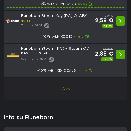
copy
-17% with SEAL17XDD
Runeborn Steam Key (PC) GLOBAL
13,99 €
2,59 €
★
5.0
7h fa
DRM:
-81%
copy
-10% with XDD10
Runeborn Steam (PC) - Steam CD
13,99 €
Key - EUROPE
2,88 €
-79%
2sett fa
DRM:
copy
-10% with XD_DEALS
+Altro
Info su Runeborn