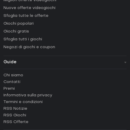
Migliori offerte videogiochi
Nuove offerte videogiochi
Sfoglia tutte le offerte
Giochi popolari
Giochi gratis
Sfoglia tutti i giochi
Negozi di giochi e coupon
Guide
FAQ
Chi siamo
Guide e tutorial
Contatti
Come attivare una Steam CD Key?
Premi
Come attivare una Epic Games CD Key?
Informativa sulla privacy
Termini e condizioni
Come attivare una GOG CD Key?
RSS Notizie
Come attivare una Ubisoft Connect CD Key?
RSS Giochi
Come attivare una EA App CD Key?
RSS Offerte
Come attivare una Battle.net CD Key?