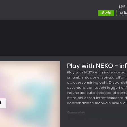
1,99
-87%
-15%
Play with NEKO - inf
Play with NEKO è un indie casual
un'ambientazione ispirata all'an
attraverso mini-giochi. Disponibi
avventura con tocchi leggeri di
incentrato sullo sblocco di conten
attira chi cerca intrattenimento 
t
Ad
coordinazione manuale simile all
Gameplay
In Play with NEKO, l'esperienza 
avanzare e scoprire di più sulle 