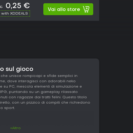
0,25 €
 €
Vai allo store
 with XDDEALS
o sul gioco
 che unisce rompicapi e sfide semplici in
ime, dove interagisci con adorabili neko
le su PC, mescola elementi di simulazione e
 RPG, puntando su un gameplay rilassato
uti con ragazze dai tratti felini. Questo titolo
diretto, con un pizzico di compiti che richiedono
ult content
o sport.
ruota attorno al completamento di mini-giochi per
+Altro
neko. Ogni interazione richiede reattività o