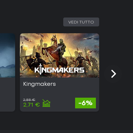
VEDI TUTTO
Kingmakers
Megabo
2,88 €
10,00 €
-6%
2,71 €
9,10 €