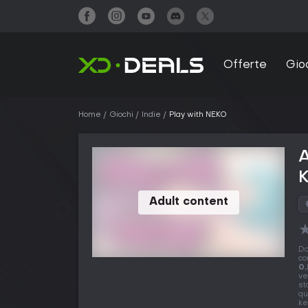
Offerte
Gio
Home
Giochi
Indie
Play with NEKO
A
Adult content
Do
co
0,
ve
st
qu
ke