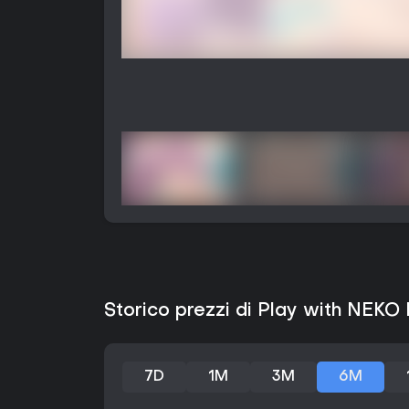
Storico prezzi di Play with NEKO
7D
1M
3M
6M