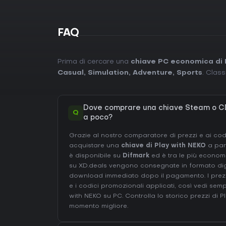
FAQ
Prima di cercare una
chiave PC economica di 
Casual
,
Simulation
,
Adventure
,
Sports
. Class
Dove comprare una chiave Steam o CD
Q
a poco?
Grazie al nostro comparatore di prezzi e ai codi
acquistare una
chiave di Play with NEKO
a par
è disponibile su
Difmark
ed è tra le più economi
su XD.deals vengono consegnate in formato digit
download immediato dopo il pagamento. I prezz
e i codici promozionali applicati, così vedi semp
with NEKO su
PC
. Controlla lo
storico prezzi di 
momento migliore.