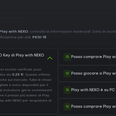
Play with NEKO
, controlla le informazioni essenziali. Data di usci
ificazione per età:
PEGI 18
.
 Key di Play with NEKO
Q
Posso comprare Play w
ci sconto verificati, puoi
Q
Posso giocare a Play 
tire da
0,25 €
. Questa offerta
che sul mercato. Tutte le chiavi
ale e sono disponibili per il
Q
Play with NEKO è su PC
i includono già le commissioni
re il prezzo più basso di Play
Play with NEKO
per acquistare al
Q
Posso comprare Play wi