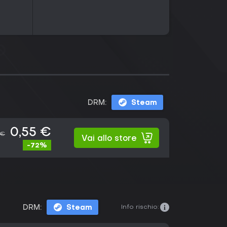
DRM:
Steam
0,55 €
 €
Vai allo store
-72%
Info rischio:
DRM:
Steam