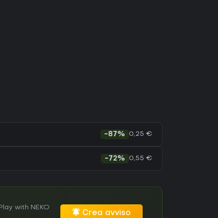
0,25 €
-87%
0,55 €
-72%
 Play with NEKO
Crea avviso