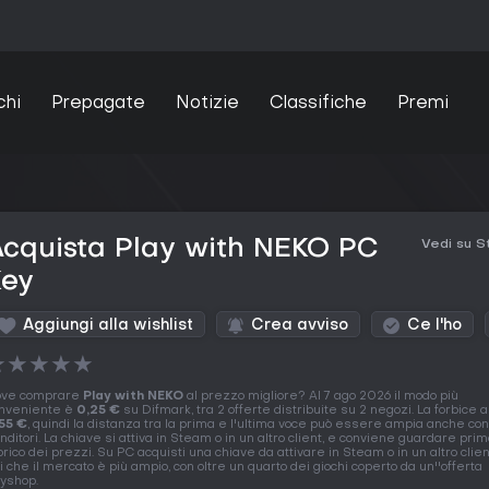
chi
Prepagate
Notizie
Classifiche
Premi
cquista Play with NEKO PC
Vedi su 
Key
Aggiungi alla wishlist
Crea avviso
Ce l'ho
★
★
★
★
★
ve comprare
Play with NEKO
al prezzo migliore? Al 7 ago 2026 il modo più
nveniente è
0,25 €
su Difmark, tra 2 offerte distribuite su 2 negozi. La forbice a
55 €
, quindi la distanza tra la prima e l'ultima voce può essere ampia anche con
nditori. La chiave si attiva in Steam o in un altro client, e conviene guardare prim
orico dei prezzi. Su PC acquisti una chiave da attivare in Steam o in un altro clien
i che il mercato è più ampio, con oltre un quarto dei giochi coperto da un''offerta
yshop.