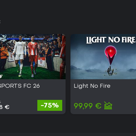
C
SPORTS FC 26
Light No Fire
€
-75%
99,99 €
28 €