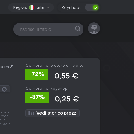
Region:
Italia
Keyshops:
Tutte le piattaforme
Compra nello store ufficiale:
Steam
-72%
0,55 €
Compra nei keyshop:
-87%
0,25 €
rriva a
Vedi storico prezzi
 pochi
a lo
t, ed è