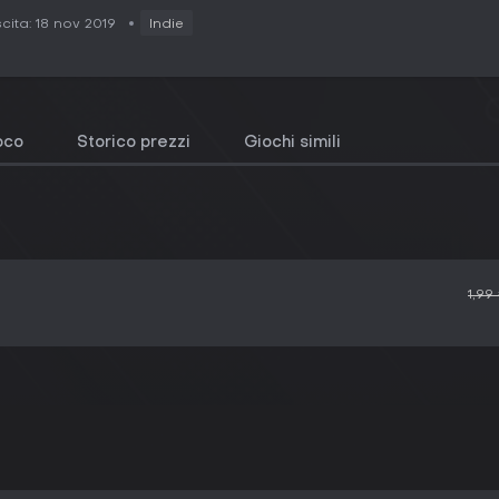
cita: 18 nov 2019
Indie
ioco
Storico prezzi
Giochi simili
1,99