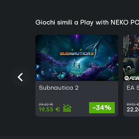
Giochi simili a Play with NEKO P
Subnautica 2
EA 
29,62 €
89,12 
-34%
19,55 €
22,