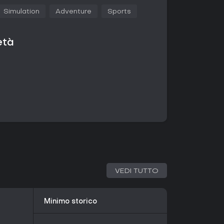
 a una mano che lo rendono perfetto per
Simulation
Adventure
Sports
rivilegiano memoria, assemblaggio di pattern e
sual e colonne sonore anime che creano
sfide, sblocchi gallerie e vedute ravvicinate dei
età
te, ognuna con design e animazioni uniche. La
ni anime in linea con il tono spensierato,
illustrazioni 2D dettagliate. I comandi sono
l mouse, in puro stile indie e con focus sul
iochi principali che ne costituiscono il cuore.
 mantenendo il filo conduttore delle interazioni
 prova la memoria abbinando coppie legate alle
ente man mano che procedi.
VEDI TUTTO
asselli a rompicapo per creare immagini
pevolezza spaziale e pazienza.
e di riflessi rapidi che simulano sport manuali o
Minimo storico
per un tocco dinamico.
o generale di spogliare le ragazze