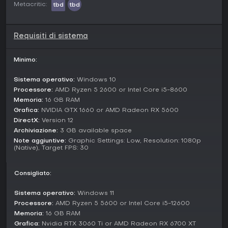
soffitto di caverna, abbattere un albero o sfondare un muro
Metacritic:
tbd
tbd
per ottenere un vantaggio. La generazione procedurale
stratifica simulazioni per paesaggi naturali, con l'acqua che
erode valli e strade che collegano i siti in modo organico.
Requisiti di sistema
Modalità di gioco
Minimo:
Lay of the Land è un'esperienza sandbox single-player
priva di componenti multiplayer o modalità predefinite.
L'attenzione è sulle avventure personali nei mondi generati,
Sistema operativo:
Windows 10
con strategie individuali per sopravvivenza, costruzione e
Processore:
AMD Ryzen 5 2600 or Intel Core i5-8600
combattimento.
Memoria:
16 GB RAM
Grafica:
NVIDIA GTX 1660 or AMD Radeon RX 5600
World and Exploration
DirectX:
Version 12
I paesaggi del gioco nascono da sistemi procedurali che
Archiviazione:
3 GB available space
imitano processi naturali, generando biomi variati con
Note aggiuntive:
Graphic Settings: Low, Resolution: 1080p
elementi realistici come fiumi incanalati e sentieri sinuosi.
(Native), Target FPS: 30
Tesori nascosti attendono in templi e rovine, segreti si
celano in caverne e oltre le creste montane. La fauna
Consigliato:
selvatica anima queste zone, arricchendo l'avventura
mentre affronti pericoli ambientali e scopri la lore.
Sistema operativo:
Windows 11
Vale la pena giocarci?
Processore:
AMD Ryzen 5 5600 or Intel Core i5-12600
Chi ama gli sandbox RPG con interazioni ambientali
Memoria:
16 GB RAM
profonde e costruzione creativa troverà in Lay of the Land
Grafica:
Nvidia RTX 3060 Ti or AMD Radeon RX 6700 XT