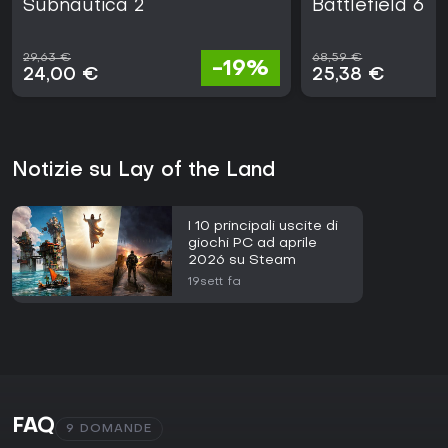
Subnautica 2
Battlefield 6
29,63 €
68,59 €
-19%
24,00 €
25,38 €
Notizie su Lay of the Land
I 10 principali uscite di
giochi PC ad aprile
2026 su Steam
19sett fa
FAQ
9 DOMANDE