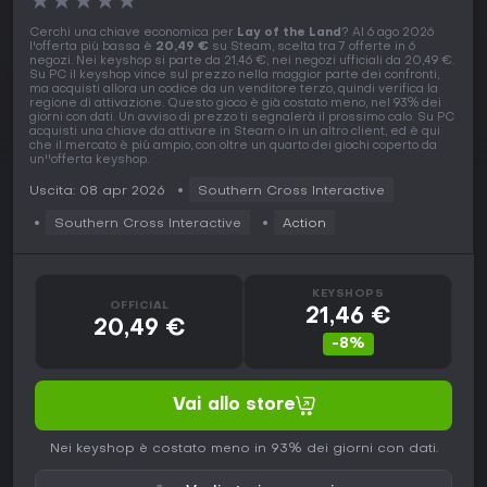
★
★
★
★
★
Cerchi una chiave economica per
Lay of the Land
? Al 6 ago 2026
l'offerta più bassa è
20,49 €
su Steam, scelta tra 7 offerte in 6
negozi. Nei keyshop si parte da 21,46 €, nei negozi ufficiali da 20,49 €.
Su PC il keyshop vince sul prezzo nella maggior parte dei confronti,
ma acquisti allora un codice da un venditore terzo, quindi verifica la
regione di attivazione. Questo gioco è già costato meno, nel 93% dei
giorni con dati. Un avviso di prezzo ti segnalerà il prossimo calo. Su PC
acquisti una chiave da attivare in Steam o in un altro client, ed è qui
che il mercato è più ampio, con oltre un quarto dei giochi coperto da
un''offerta keyshop.
Uscita: 08 apr 2026
Southern Cross Interactive
Southern Cross Interactive
Action
KEYSHOPS
OFFICIAL
21,46 €
20,49 €
-8%
Vai allo store
Nei keyshop è costato meno in 93% dei giorni con dati.