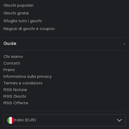
Giochi popolari
Giochi gratis
Sfoglia tutti i giochi
Negozi di giochi e coupon
Guide
FAQ
Chi siamo
Guide e tutorial
Contatti
Come attivare una Steam CD Key?
Premi
Come attivare una Epic Games CD Key?
Informativa sulla privacy
Termini e condizioni
Come attivare una GOG CD Key?
RSS Notizie
Come attivare una Ubisoft Connect CD Key?
RSS Giochi
Come attivare una EA App CD Key?
RSS Offerte
Come attivare una Battle.net CD Key?
Italia (EUR)