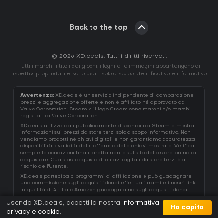
Back to the top
© 2026 XD.deals. Tutti i diritti riservati.
Tutti i marchi, i titoli dei giochi, i loghi e le immagini appartengono ai
rispettivi proprietari e sono usati solo a scopo identificativo e informativo.
Avvertenza:
XD.deals è un servizio indipendente di comparazione
prezzi e aggregazione offerte e non è affiliato né approvato da
Valve Corporation. Steam e il logo Steam sono marchi e/o marchi
registrati di Valve Corporation.
XD.deals utilizza dati pubblicamente disponibili di Steam e mostra
informazioni sui prezzi da store terzi solo a scopo informativo. Non
vendiamo prodotti né chiavi digitali e non garantiamo accuratezza,
disponibilità o validità delle offerte o delle chiavi mostrate. Verifica
sempre le condizioni finali direttamente sul sito dello store prima di
acquistare. Qualsiasi acquisto di chiavi digitali da store terzi è a
rischio dell'Utente.
XD.deals partecipa a programmi di affiliazione e può guadagnare
una commissione sugli acquisti idonei effettuati tramite i nostri link.
In qualità di Affiliato Amazon guadagniamo sugli acquisti idonei.
Usando XD.deals, accetti la nostra
Informativa
Ho capito
privacy e cookie
.