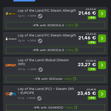
23,33 €
Lay of the Land PC Steam Altergift
21,46 €
2g fa
DRM:
-8%
copy
-8% with XD8DEALS
23,33 €
Lay of the Land PC Steam Altergift
21,46 €
2g fa
DRM:
-8%
copy
-8% with XD8DEALS
Lay of the Land Global (Steam
25,58 €
Gift)
23,27 €
-9%
17h fa
DRM:
copy
-9% with XDDeals
Lay of the Land (PC) - Steam Gift
25,49 €
- EUROPE
23,45 €
-8%
1h fa
DRM:
copy
-8% with G2A8XDD