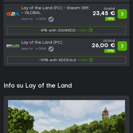
Lay of the Land (PC) - Steam Gift
25,49 €
- GLOBAL
23,45 €
-8%
1sett fa
DRM:
copy
-8% with G2A8XDD
30,59 €
Lay of the Land (PC)
26,00 €
1sett fa
DRM:
-15%
copy
-15% with XDDEALS
Info su Lay of the Land