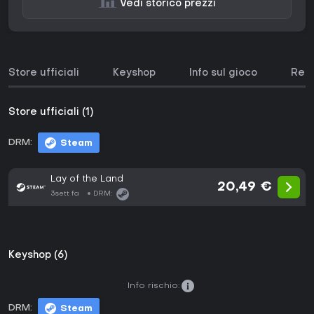
Vedi storico prezzi
Store ufficiali
Keyshop
Info sul gioco
Requ
Store ufficiali (1)
DRM:
Steam
Lay of the Land
20,49 €
3sett fa
DRM:
Keyshop (6)
Info rischio:
DRM:
Steam