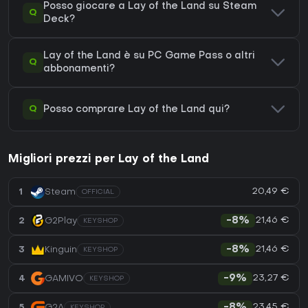
Posso giocare a Lay of the Land su Steam
Q
Deck?
Lay of the Land è su PC Game Pass o altri
Q
abbonamenti?
Q
Posso comprare Lay of the Land qui?
Migliori prezzi per Lay of the Land
20,49 €
1
Steam
OFFICIAL
21,46 €
2
G2Play
-8%
KEYSHOP
21,46 €
3
Kinguin
-8%
KEYSHOP
23,27 €
4
GAMIVO
-9%
KEYSHOP
23,45 €
5
G2A
-8%
KEYSHOP