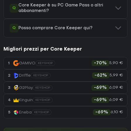
Core Keeper è su PC Game Pass o altri
Q
abbonamenti?
Q
Posso comprare Core Keeper qui?
Migliori prezzi per Core Keeper
5,90 €
1
GAMIVO
-70%
KEYSHOP
5,99 €
2
Driffle
-62%
KEYSHOP
6,09 €
3
G2Play
-69%
KEYSHOP
6,09 €
4
Kinguin
-69%
KEYSHOP
6,10 €
5
Eneba
-69%
KEYSHOP