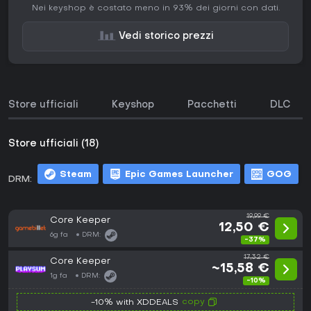
Nei keyshop è costato meno in 93% dei giorni con dati.
Vedi storico prezzi
Store ufficiali
Keyshop
Pacchetti
DLC
Store ufficiali (18)
Steam
Epic Games Launcher
GOG
DRM:
m
19,99 €
Core Keeper
12,50 €
6g fa
DRM:
-37%
17,32 €
Core Keeper
~15,58 €
1g fa
DRM:
-10%
copy
-10% with XDDEALS