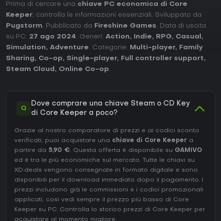
Prima di cercare una
chiave PC economica di Core
Keeper
, controlla le informazioni essenziali. Sviluppato da
Pugstorm
. Pubblicato da
Fireshine Games
. Data di uscita
su PC:
27 ago 2024
. Generi:
Action
,
Indie
,
RPG
,
Casual
,
Simulation
,
Adventure
. Categorie:
Multi-player
,
Family
Sharing
,
Co-op
,
Single-player
,
Full controller support
,
Steam Cloud
,
Online Co-op
.
Dove comprare una chiave Steam o CD Key
Q
di Core Keeper a poco?
Grazie al nostro comparatore di prezzi e ai codici sconto
verificati, puoi acquistare una
chiave di Core Keeper
a
partire da
5,90 €
. Questa offerta è disponibile su
GAMIVO
ed è tra le più economiche sul mercato. Tutte le chiavi su
XD.deals vengono consegnate in formato digitale e sono
disponibili per il download immediato dopo il pagamento. I
prezzi includono già le commissioni e i codici promozionali
applicati, così vedi sempre il prezzo più basso di Core
Keeper su
PC
. Controlla lo
storico prezzi di Core Keeper
per
acquistare al momento migliore.