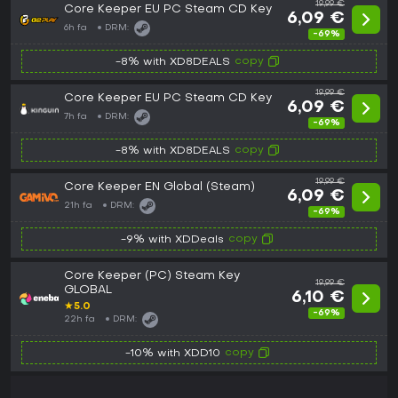
19,99 €
Core Keeper EU PC Steam CD Key
6,09 €
6h fa
DRM:
-69%
copy
-8% with XD8DEALS
19,99 €
Core Keeper EU PC Steam CD Key
6,09 €
7h fa
DRM:
-69%
copy
-8% with XD8DEALS
19,99 €
Core Keeper EN Global (Steam)
6,09 €
21h fa
DRM:
-69%
copy
-9% with XDDeals
Core Keeper (PC) Steam Key
19,99 €
GLOBAL
6,10 €
★
5.0
-69%
22h fa
DRM:
copy
-10% with XDD10