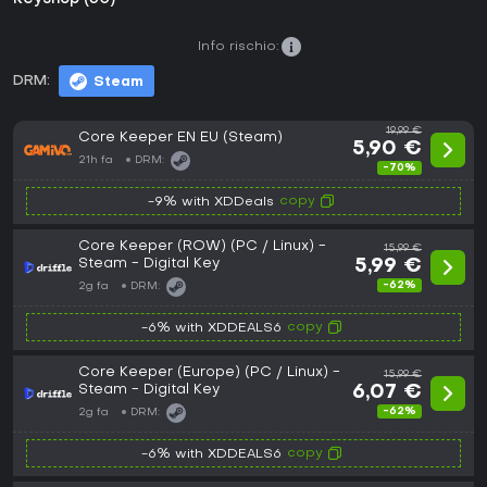
Info rischio:
DRM:
Steam
19,99 €
Core Keeper EN EU (Steam)
5,90 €
21h fa
DRM:
-70%
copy
-9% with XDDeals
Core Keeper (ROW) (PC / Linux) -
15,99 €
Steam - Digital Key
5,99 €
-62%
2g fa
DRM:
copy
-6% with XDDEALS6
Core Keeper (Europe) (PC / Linux) -
15,99 €
Steam - Digital Key
6,07 €
-62%
2g fa
DRM:
copy
-6% with XDDEALS6