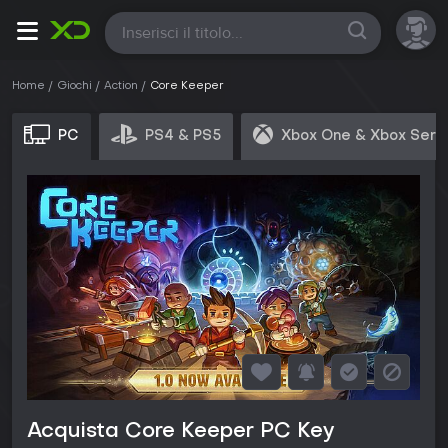
Tutte
Home
Giochi
Action
Core Keeper
PC
PS4 & PS5
Xbox One & Xbox Seri
Acquista Core Keeper PC Key