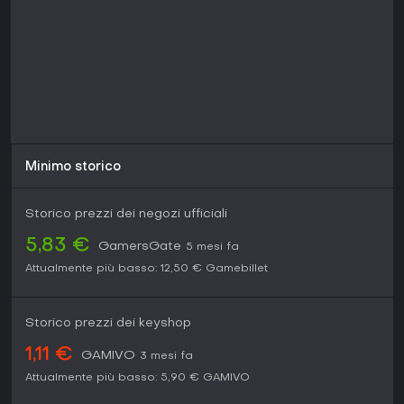
valore, specie in multiplayer. Disponibile su PC e approdato
su console, con server community-driven che aumentano la
rigiocabilità. Per chi cerca un viaggio sotterraneo rilassato
ma sfidante, vale assolutamente la pena provarlo, grazie al
supporto costante degli sviluppatori.
Minimo storico
Storico prezzi dei negozi ufficiali
5,83 €
GamersGate
5 mesi fa
Attualmente più basso:
12,50 €
Gamebillet
Storico prezzi dei keyshop
1,11 €
GAMIVO
3 mesi fa
Attualmente più basso:
5,90 €
GAMIVO