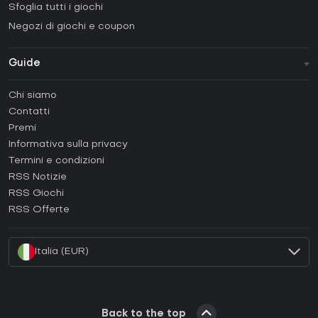
Sfoglia tutti i giochi
Negozi di giochi e coupon
Guide
FAQ
Chi siamo
Guide e tutorial
Contatti
Come attivare una Steam CD Key?
Premi
Come attivare una Epic Games CD Key?
Informativa sulla privacy
Termini e condizioni
Come attivare una GOG CD Key?
RSS Notizie
Come attivare una Ubisoft Connect CD Key?
RSS Giochi
Come attivare una EA App CD Key?
RSS Offerte
Come attivare una Battle.net CD Key?
Italia (EUR)
Back to the top