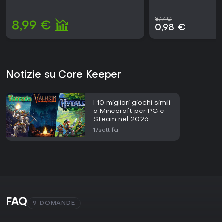
8,17 €
8,99 €
0,98 €
Notizie su Core Keeper
I 10 migliori giochi simili
a Minecraft per PC e
Steam nel 2026
17sett fa
FAQ
9 DOMANDE