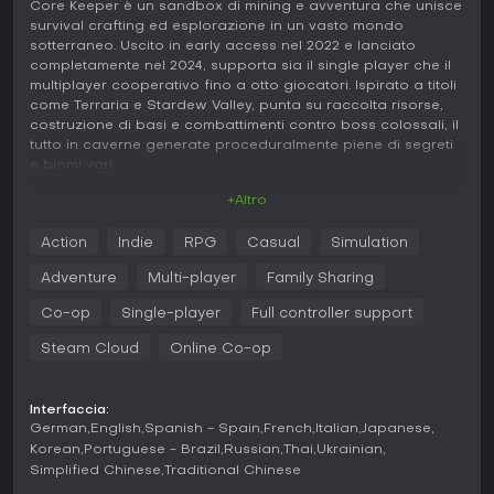
Core Keeper è un sandbox di mining e avventura che unisce
survival crafting ed esplorazione in un vasto mondo
sotterraneo. Uscito in early access nel 2022 e lanciato
completamente nel 2024, supporta sia il single player che il
multiplayer cooperativo fino a otto giocatori. Ispirato a titoli
come Terraria e Stardew Valley, punta su raccolta risorse,
costruzione di basi e combattimenti contro boss colossali, il
tutto in caverne generate proceduralmente piene di segreti
e biomi vari.
+Altro
Gameplay
In Core Keeper, il ciclo principale ruota attorno all'estrazione
Action
Indie
RPG
Casual
Simulation
di risorse per creare attrezzi e potenziare
l'equipaggiamento. Si parte raccogliendo materiali base
Adventure
Multi-player
Family Sharing
come minerali e gemme, usati per forgiare picconi, pale e
oggetti avanzati come l'Obliteration Ray o macchinari
Co-op
Single-player
Full controller support
automatici per fusione e stoccaggio. L'esplorazione porta
Steam Cloud
Online Co-op
attraverso biomi diversi, tra cui Clay Caves e Shimmering
Frontier, ognuno con ecosistemi unici e lore legate ad
antiche civiltà e ai Cavelings, fazione di abitanti sotterranei.
Interfaccia:
Il combattimento vede scontri con mostri, mini-boss e Titan
German
English
Spanish - Spain
French
Italian
Japanese
leggendari che custodiscono segreti del mondo. I giocatori
Korean
Portuguese - Brazil
Russian
Thai
Ukrainian
fanno esperienza spendendo punti talento per sbloccare
Simplified Chinese
Traditional Chinese
armi potenti e abilità. Meccaniche extra includono