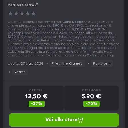
Vedi su Steam
★
★
★
★
★
Cerchi una chiave economica per
Core Keeper
? Al 7 ago 2026 la
chiave più economica costa
5,90 €
su GAMIVO. Confrontiamo 48
offerte da 28 negozi, con una forbice da
5,90 €
a
29,68 €
. Nei
keyshop il prezzo più basso è 5,90 €, nei negozi ufficiali parte da
12,50 €. Con così tanti venditori il divario tra gli estremi è spesso di
più volte, quindi scegliere il negozio pesa più che aspettare i saldi.
Questo gioco è già costato meno, nel 93% dei giorni con dati. Un avviso
di prezzo ti segnalerà il prossimo calo. Su PC acquisti una chiave da
attivare in Steam o in un altro client, ed è qui che il mercato è più
ampio, con oltre un quarto dei giochi coperto da un''offerta keyshop.
Uscita: 27 ago 2024
Fireshine Games
Pugstorm
Action
OFFICIAL
KEYSHOPS
12,50 €
5,90 €
-37%
-70%
Vai allo store