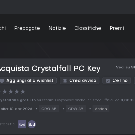
chi
Prepagate
Notizie
Classifiche
Premi
cquista Crystalfall PC Key
Vedi su 
Aggiungi alla wishlist
Crea avviso
Ce l'ho
★
★
★
★
★
ystalfall è gratuito
su Steam! Disponibile anche in 1 store ufficiali da
0,00 €
.
cita: 10 apr 2026
CRG AB
CRG AB
Action
tacritic:
tbd
tbd