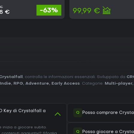
 €
-63%
99,99 €
38 €
rystalfall
, controlla le informazioni essenziali. Sviluppato da
CR
Indie
,
RPG
,
Adventure
,
Early Access
. Categorie:
Multi-player
Key di Crystalfall a
Q
Posso comprare Crystal
inizia a giocare subito.
Q
Posso giocare a Crysta
ri contenuti aggiuntivi?
Sfoglia