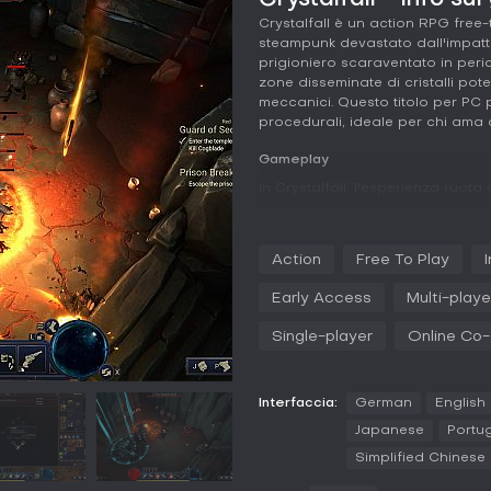
Crystalfall - info sul
Crystalfall è un action RPG free-
steampunk devastato dall'impatto
prigioniero scaraventato in per
zone disseminate di cristalli pot
meccanici. Questo titolo per PC
procedurali, ideale per chi ama 
Gameplay
In Crystalfall, l'esperienza ruot
randomizzati che cambiano a ogni
scegliendo un personaggio legato 
combattimento ravvicinato, destrez
Action
Free To Play
arcane. Il sistema classless perm
adatte al tuo stile di lotta.
Early Access
Multi-playe
La progressione si basa su un va
Single-player
Online Co
che potenziano abilità e creano s
ottengono come loot di rarità di
customizzazione. Puoi migliorarle
inseribili che aggiungono effetti s
Interfaccia:
German
English
Japanese
Portug
La gestione degli oggetti è un a
Simplified Chinese
smantellamento e scambio. Gli i
interagiscono con le skill, sping