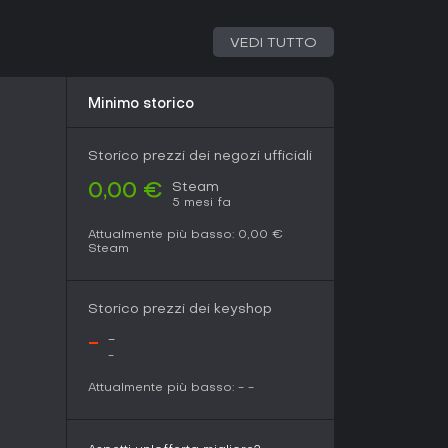
 assicurano rigiocabilità, con nodi casuali che
a premia chi si dedica al theorycrafting,
VEDI TUTTO
erati per scelte più adatte.
Minimo storico
G con focus su loot e varietà di build, Crystalfall
ecie essendo free-to-play e su PC. Lo stato di
ontinui e stagioni che evolvono i contenuti, per
Storico prezzi dei negozi ufficiali
sfide.
Steam
0,00 €
rsonalizzazione di personaggi in un'apocalisse
5 mesi fa
 cerca narrazioni rifinite o esperienze
Attualmente più basso:
0,00 €
 aspettare sviluppi futuri. Nel complesso, la
Steam
ende una scelta azzeccata per fan di ARPG in
rogressione.
Storico prezzi dei keyshop
-
-
-
Attualmente più basso:
-
-