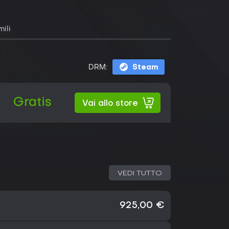
mili
DRM:
Steam
Gratis
Vai allo store
VEDI TUTTO
925,00 €