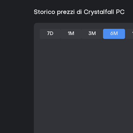
Storico prezzi di Crystalfall PC
7D
1M
3M
6M