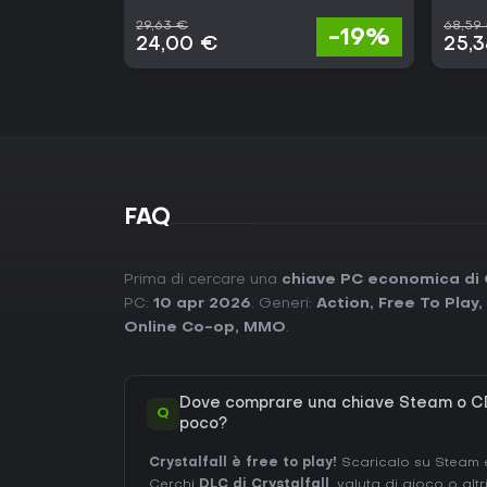
29,63 €
68,59
-19%
24,00 €
25,
FAQ
Prima di cercare una
chiave PC economica di C
PC:
10 apr 2026
. Generi:
Action
,
Free To Play
,
Online Co-op
,
MMO
.
Dove comprare una chiave Steam o CD 
Q
poco?
Crystalfall è free to play!
Scaricalo su Steam e 
Cerchi
DLC di Crystalfall
, valuta di gioco o alt