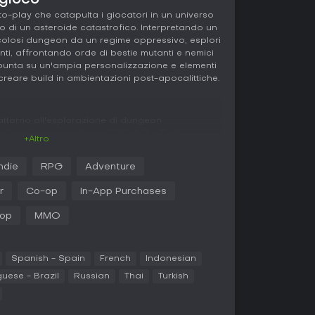
 gioco
to-play che catapulta i giocatori in un universo
 di un asteroide catastrofico. Interpretando un
icolosi dungeon da un regime oppressivo, esplori
enti, affrontando orde di bestie mutanti e nemici
 punta su un'ampia personalizzazione e elementi
creare build in ambientazioni post-apocalittiche.
a attorno all'esplorazione di dungeon
 run, garantendo varietà infinita. Parti
+Altro
a uno dei tre attributi principali: forza per il
za per l'agilità o intelligenza per le arti
Indie
RPG
Adventure
ette di combinarli liberamente, per build uniche
r
Co-op
In-App Purchases
sto albero dei talenti: l'esperienza sblocca nodi
-op
MMO
inergie con l'equipaggiamento. Le skill si
verse, ognuna con alberi procedurali per la
 tramite nodi, upgrade di qualità e creste
pecifici.
Spanish - Spain
French
Indonesian
uese - Brazil
Russian
Thai
Turkish
ltro pilastro, con meccaniche di loot, upgrade,
tem a tema steampunk potenziano attributi e
endo a sperimentare per ottimizzare i