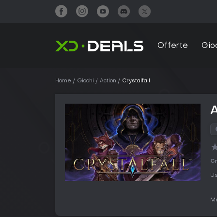
Offerte
Gio
Home
Giochi
Action
Crystalfall
A
Cr
Us
Me