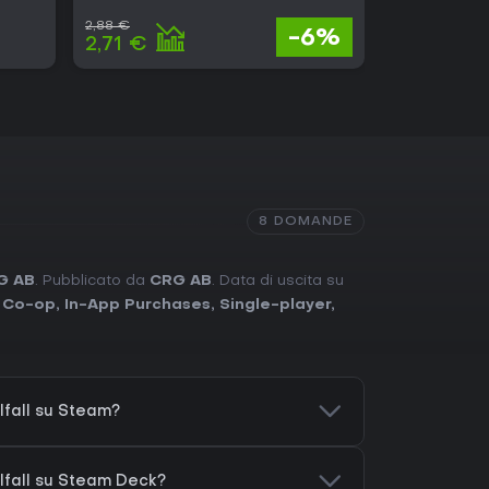
2,88 €
39,45 €
-6%
2,71 €
19,33 €
8 DOMANDE
G AB
. Pubblicato da
CRG AB
. Data di uscita su
,
Co-op
,
In-App Purchases
,
Single-player
,
fall su Steam?
lfall su Steam Deck?