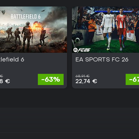
lefield 6
EA SPORTS FC 26
 €
68,91 €
-63%
-6
38 €
22,74 €