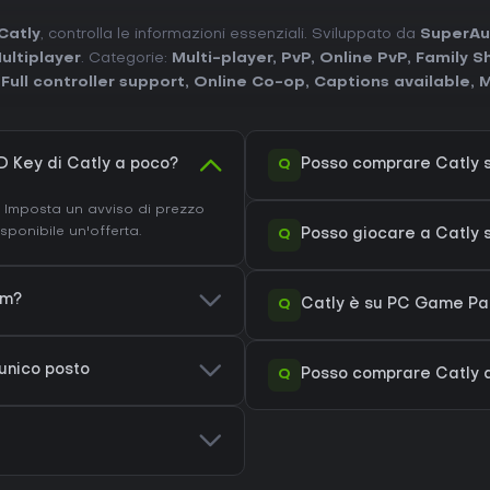
Catly
, controlla le informazioni essenziali. Sviluppato da
SuperAu
ultiplayer
. Categorie:
Multi-player
,
PvP
,
Online PvP
,
Family S
,
Full controller support
,
Online Co-op
,
Captions available
,
Q
 Key di Catly a poco?
Posso comprare Catly 
. Imposta un avviso di prezzo
ponibile un'offerta.
Q
Posso giocare a Catly
am?
Q
Catly è su PC Game Pas
 unico posto
Q
Posso comprare Catly 