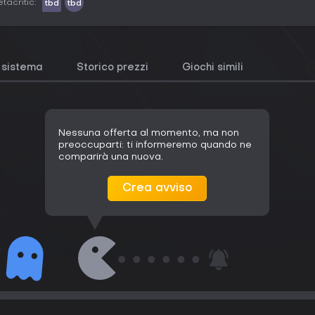
tacritic:
tbd
tbd
i sistema
Storico prezzi
Giochi simili
Nessuna offerta al momento, ma non
preoccuparti: ti informeremo quando ne
comparirà una nuova.
Crea avviso