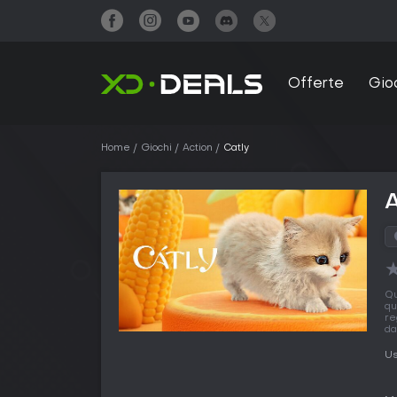
Offerte
Gio
Home
Giochi
Action
Catly
A
Q
qu
re
da
Us