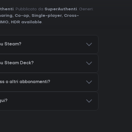
thenti
. Pubblicato da
SuperAuthenti
. Generi:
haring
,
Co-op
,
Single-player
,
Cross-
MMO
,
HDR available
.
su Steam?
 su Steam Deck?
s o altri abbonamenti?
qui?