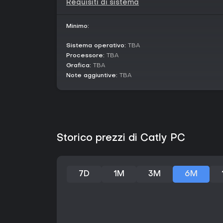
Requisiti di sistema
Minimo:
Sistema operativo:
TBA
Processore:
TBA
Grafica:
TBA
Note aggiuntive:
TBA
Storico prezzi di Catly PC
7D
1M
3M
6M