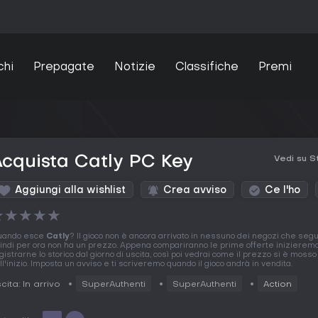
chi
Prepagate
Notizie
Classifiche
Premi
cquista Catly PC Key
Vedi su 
Aggiungi alla wishlist
Crea avviso
Ce l'ho
★
★
★
★
★
uando esce
Catly
? Il gioco non è ancora arrivato in nessuno dei negozi che seg
indi per ora non ha un prezzo. Appena compariranno le prime offerte inizierem
gistrarne lo storico dal giorno di uscita, così poi vedrai come il prezzo si è mosso 
ll'inizio. Imposta un avviso e ti scriveremo quando il gioco andrà in vendita.
cita: In arrivo
SuperAuthenti
SuperAuthenti
Action