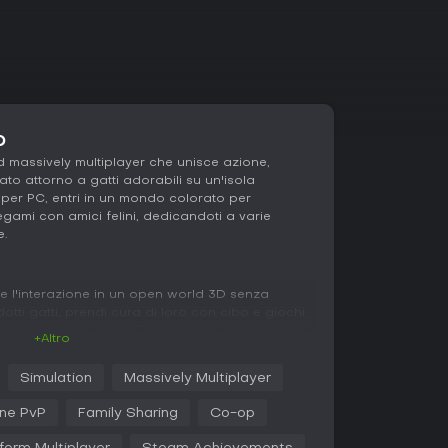
o
 massively multiplayer che unisce azione,
ato attorno a gatti adorabili su un'isola
o per PC, entri in un mondo colorato per
legami con amici felini, dedicandoti a varie
e.
e e l'interazione in un open world 3D senza
dotti gatti, prendi cura di loro con cibo e giochi
occano nuove abilità. Per stringere rapporti con
+Altro
nelle loro sfide, aprendo nuove zone e ottenendo
Simulation
Massively Multiplayer
 con compiti come piantare colture, far crescere
ine PvP
Family Sharing
Co-op
accogliere risorse. Queste attività servono a
spazi. La creatività emerge nel progettare outfit,