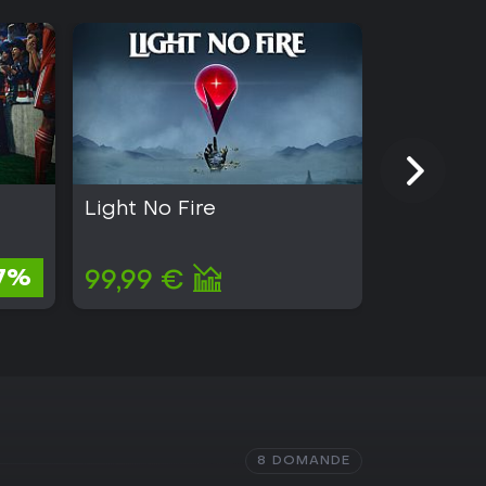
Light No Fire
Kingmak
2,88 €
7%
99,99 €
2,71 €
8 DOMANDE