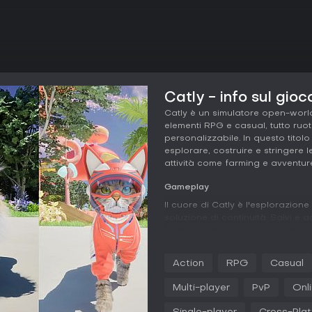
Catly - info sul gioc
Catly è un simulatore open-world
elementi RPG e casual, tutto ruot
personalizzabile. In questo titol
esplorare, costruire e stringere 
attività come farming e avventur
Gameplay
Il cuore di Catly è l'esplorazion
soluzione di continuità. Salvi e a
per creare legami solidi che sbl
gli abitanti dell'isola, li aiuti 
tool rari.
Action
RPG
Casual
Il farming ha un ruolo centrale,
Multi-player
PvP
Onl
fiori, pescare e immergerti per r
cucinare pasti e decorare i tuoi 