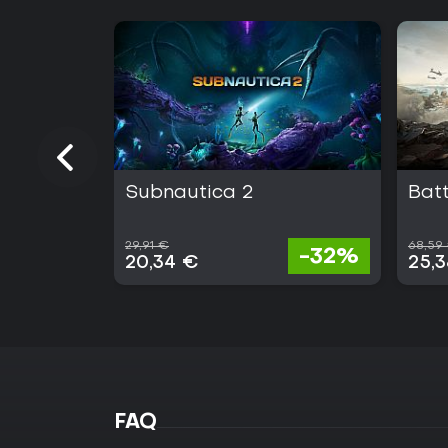
Subnautica 2
Batt
29,91 €
68,59
-32%
20,34 €
25,
FAQ