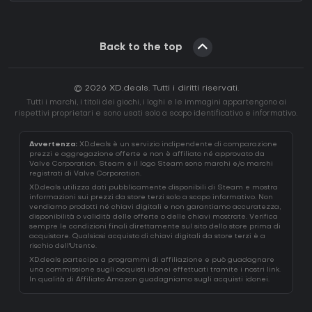
Back to the top
© 2026 XD.deals. Tutti i diritti riservati.
Tutti i marchi, i titoli dei giochi, i loghi e le immagini appartengono ai
rispettivi proprietari e sono usati solo a scopo identificativo e informativo.
Avvertenza:
XD.deals è un servizio indipendente di comparazione
prezzi e aggregazione offerte e non è affiliato né approvato da
Valve Corporation. Steam e il logo Steam sono marchi e/o marchi
registrati di Valve Corporation.
XD.deals utilizza dati pubblicamente disponibili di Steam e mostra
informazioni sui prezzi da store terzi solo a scopo informativo. Non
vendiamo prodotti né chiavi digitali e non garantiamo accuratezza,
disponibilità o validità delle offerte o delle chiavi mostrate. Verifica
sempre le condizioni finali direttamente sul sito dello store prima di
acquistare. Qualsiasi acquisto di chiavi digitali da store terzi è a
rischio dell'Utente.
XD.deals partecipa a programmi di affiliazione e può guadagnare
una commissione sugli acquisti idonei effettuati tramite i nostri link.
In qualità di Affiliato Amazon guadagniamo sugli acquisti idonei.