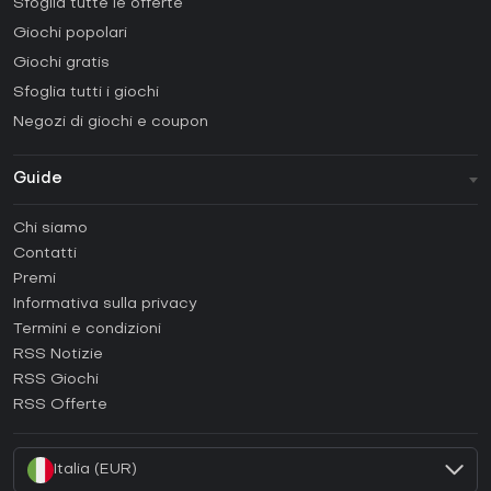
Sfoglia tutte le offerte
Giochi popolari
Giochi gratis
Sfoglia tutti i giochi
Negozi di giochi e coupon
Guide
FAQ
Chi siamo
Guide e tutorial
Contatti
Come attivare una Steam CD Key?
Premi
Come attivare una Epic Games CD Key?
Informativa sulla privacy
Termini e condizioni
Come attivare una GOG CD Key?
RSS Notizie
Come attivare una Ubisoft Connect CD Key?
RSS Giochi
Come attivare una EA App CD Key?
RSS Offerte
Come attivare una Battle.net CD Key?
Italia (EUR)