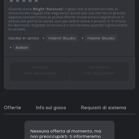
★
★
★
★
★
Quando esce
Blight: Survival
? Il gioco non è ancora arrivato in
nessuno dei negozi che seguiamo, quindi per ora non ha un prezzo.
Appena compariranno le prime offerte inizieremo a registrarne lo
storico dal giorno di uscita, così poi vedrai come il prezzo si è mosso
fin dall'inizio. Imposta un avviso e ti scriveremo quando il gioco andrà
in vendita.
Uscita: In arrivo
Haenir Studio
Haenir Studio
Action
OFFICIAL
KEYSHOPS
Non disponibile
Non disponibile
Offerte
Info sul gioco
Requisiti di sistema
Nessuna offerta al momento, ma
non preoccuparti: ti informeremo