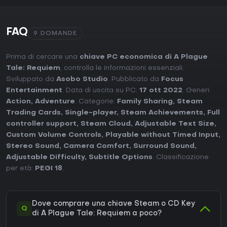
FAQ
9 DOMANDE
Prima di cercare una
chiave PC economica di A Plague
Tale: Requiem
, controlla le informazioni essenziali.
Sviluppato da
Asobo Studio
. Pubblicato da
Focus
Entertainment
. Data di uscita su PC:
17 ott 2022
. Generi:
Action
,
Adventure
. Categorie:
Family Sharing
,
Steam
Trading Cards
,
Single-player
,
Steam Achievements
,
Full
controller support
,
Steam Cloud
,
Adjustable Text Size
,
Custom Volume Controls
,
Playable without Timed Input
,
Stereo Sound
,
Camera Comfort
,
Surround Sound
,
Adjustable Difficulty
,
Subtitle Options
. Classificazione
per età:
PEGI 18
.
Dove comprare una chiave Steam o CD Key
Q
di A Plague Tale: Requiem a poco?