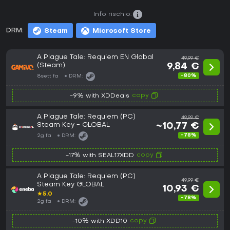
Info rischio:
DRM:
Steam
Microsoft Store
A Plague Tale: Requiem EN Global
49,99 €
(Steam)
9,84 €
-80%
8sett fa
DRM:
copy
-9% with XDDeals
A Plague Tale: Requiem (PC)
49,99 €
Steam Key - GLOBAL
~10,77 €
-78%
2g fa
DRM:
copy
-17% with SEAL17XDD
A Plague Tale: Requiem (PC)
49,99 €
Steam Key GLOBAL
10,93 €
★
5.0
-78%
2g fa
DRM:
copy
-10% with XDD10