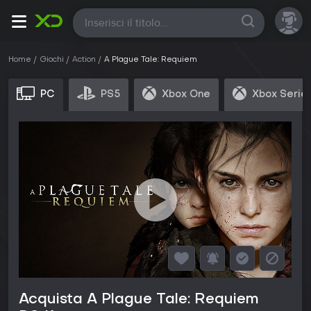
Tutte
Home
Giochi
Action
A Plague Tale: Requiem
PC
PS5
Xbox One
Xbox Serie
Acquista A Plague Tale: Requiem