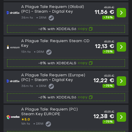
A Plague Tale Requiem (Global)
49,99 €
(PC) - Steam - Digital Key
11,56 €
-76%
38m fa
DRM:
copy
-6% with XDDEALS6
A Plague Tale: Requiem Steam CD
49,99 €
Key
12,13 €
-75%
15h fa
DRM:
copy
-8% with XD8DEALS
A Plague Tale Requiem (Europe)
49,99 €
(PC) - Steam - Digital Key
12,22 €
-75%
38m fa
DRM:
copy
-6% with XDDEALS6
A Plague Tale: Requiem (PC)
49,99 €
Steam Key EUROPE
12,38 €
★
5.0
-75%
16h fa
DRM: