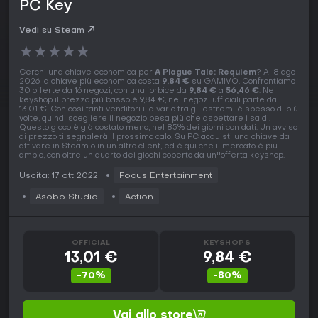
PC Key
Vedi su Steam
★
★
★
★
★
Cerchi una chiave economica per
A Plague Tale: Requiem
? Al 8 ago
2026 la chiave più economica costa
9,84 €
su GAMIVO. Confrontiamo
30 offerte da 16 negozi, con una forbice da
9,84 €
a
56,46 €
. Nei
keyshop il prezzo più basso è 9,84 €, nei negozi ufficiali parte da
13,01 €. Con così tanti venditori il divario tra gli estremi è spesso di più
volte, quindi scegliere il negozio pesa più che aspettare i saldi.
Questo gioco è già costato meno, nel 85% dei giorni con dati. Un avviso
di prezzo ti segnalerà il prossimo calo. Su PC acquisti una chiave da
attivare in Steam o in un altro client, ed è qui che il mercato è più
ampio, con oltre un quarto dei giochi coperto da un''offerta keyshop.
Uscita: 17 ott 2022
Focus Entertainment
Asobo Studio
Action
OFFICIAL
KEYSHOPS
13,01 €
9,84 €
-70%
-80%
Vai allo store