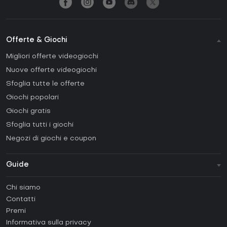
Offerte & Giochi
Migliori offerte videogiochi
Nuove offerte videogiochi
Sfoglia tutte le offerte
Giochi popolari
Giochi gratis
Sfoglia tutti i giochi
Negozi di giochi e coupon
Guide
FAQ
Chi siamo
Guide e tutorial
Contatti
Come attivare una Steam CD Key?
Premi
Come attivare una Epic Games CD Key?
Informativa sulla privacy