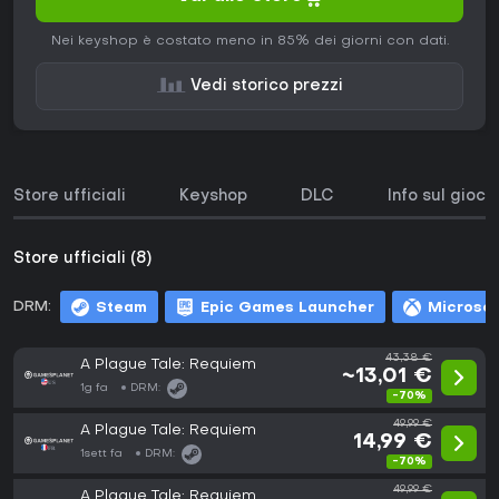
Nei keyshop è costato meno in 85% dei giorni con dati.
Vedi storico prezzi
Store ufficiali
Keyshop
DLC
Info sul gioco
Store ufficiali (8)
DRM:
Steam
Epic Games Launcher
Microsof
43,38 €
A Plague Tale: Requiem
~13,01 €
1g fa
DRM:
-70%
49,99 €
A Plague Tale: Requiem
14,99 €
1sett fa
DRM:
-70%
49,99 €
A Plague Tale: Requiem