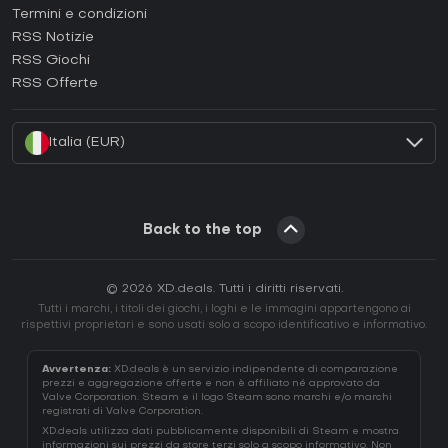
Termini e condizioni
Come attivare una GOG CD Key?
RSS Notizie
Come attivare una Ubisoft Connect CD Key?
RSS Giochi
Come attivare una EA App CD Key?
RSS Offerte
Come attivare una Battle.net CD Key?
Italia (EUR)
Back to the top
© 2026 XD.deals. Tutti i diritti riservati.
Tutti i marchi, i titoli dei giochi, i loghi e le immagini appartengono ai
rispettivi proprietari e sono usati solo a scopo identificativo e informativo.
Avvertenza:
XD.deals è un servizio indipendente di comparazione
prezzi e aggregazione offerte e non è affiliato né approvato da
Valve Corporation. Steam e il logo Steam sono marchi e/o marchi
registrati di Valve Corporation.
XD.deals utilizza dati pubblicamente disponibili di Steam e mostra
informazioni sui prezzi da store terzi solo a scopo informativo. Non