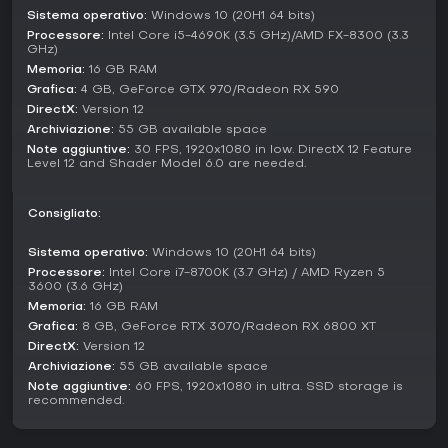
realistica si contorce con forze ultraterrene, fondendo
Sistema operativo:
Windows 10 (20H1 64 bits)
fiction storica e horror fantasy.
Processore:
Intel Core i5-4690K (3.5 GHz)/AMD FX-8300 (3.3
GHz)
Vale la pena giocarci?
Memoria:
16 GB RAM
Per chi apprezza action-adventure narrativi con stealth ed
Grafica:
4 GB, GeForce GTX 970/Radeon RX 590
enigmi, A Plague Tale: Requiem regala un'esperienza
DirectX:
Version 12
avvincente da non perdere. Ha ricevuto un'accoglienza
Archiviazione:
55 GB available space
molto positiva, con il 91% di oltre 7.000 recensioni utenti che
Note aggiuntive:
30 FPS, 1920x1080 in low. DirectX 12 Feature
ne lodano storia e atmosfera.
Level 12 and Shader Model 6.0 are needed.
Il titolo si addice a chi ama narrazioni emozionanti e
gameplay strategico, anche se alcuni segnalano sezioni
Consigliato:
trial-and-error impegnative e problemi di prestazioni su certi
hardware. Senza update o stagioni in corso, resta un
Sistema operativo:
Windows 10 (20H1 64 bits)
pacchetto completo per gli appassionati single-player in
Processore:
Intel Core i7-8700K (3.7 GHz) / AMD Ryzen 5
cerca di un sequel che amplia stealth e meccaniche
3600 (3.6 GHz)
sovrannaturali.
Memoria:
16 GB RAM
Grafica:
8 GB, GeForce RTX 3070/Radeon RX 6800 XT
DirectX:
Version 12
Archiviazione:
55 GB available space
Note aggiuntive:
60 FPS, 1920x1080 in ultra. SSD storage is
recommended.