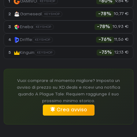
9,84 €
1
GAMIVO
-80%
KEYSHOP
10,77 €
2
Gameseal
-78%
KEYSHOP
10,93 €
3
Eneba
-78%
KEYSHOP
11,56 €
4
Driffle
-76%
KEYSHOP
12,13 €
5
Kinguin
-75%
KEYSHOP
Vuoi comprare al momento migliore? Imposta un
avviso di prezzo su XD.deals e ricevi una notifica
quando A Plague Tale: Requiem raggiunge il suo
prossimo minimo storico.
Crea avviso