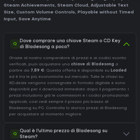
Steam Achievements
,
Steam Cloud
,
Adjustable Text
Size
,
Custom Volume Controls
,
Playable without Timed
Input
,
Save Anytime
.
Dove comprare una chiave Steam o CD Key
Q
di Bladesong a poco?
Grazie al nostro comparatore di prezzi e ai codici sconto
verificati, puoi acquistare una
chiave di Bladesong
a
partire da
7,89 €
. Questa offerta è disponibile su
Loaded
ed è tra le più economiche sul mercato. Tutte le chiavi su
XD.deals vengono consegnate in formato digitale e sono
disponibili per il download immediato dopo il pagamento. I
prezzi includono già le commissioni e i codici promozionali
applicati, così vedi sempre il prezzo più basso di
Bladesong su
PC
. Controlla lo
storico prezzi di Bladesong
per acquistare al momento migliore.
Qual è l'ultimo prezzo di Bladesong su
Q
Steam?