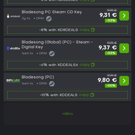
-8% with XD8DEALS
19,99 €
Bladesong PC Steam CD Key
9,31 €
3g fa
DRM:
-53%
copy
-8% with XD8DEALS
Bladesong (Global) (PC) - Steam -
19,99 €
Digital Key
9,37 €
-53%
1sett fa
DRM:
copy
-6% with XDDEALS6
19,99 €
Bladesong (PC)
9,80 €
1sett fa
DRM:
-50%
copy
-15% with XDDEALS
+Altro