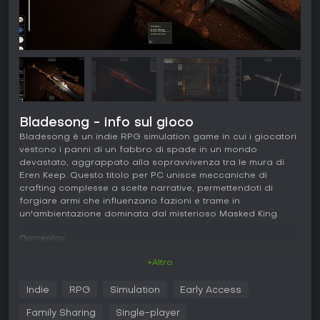
Bladesong - info sul gioco
Bladesong è un indie RPG simulation game in cui i giocatori
vestono i panni di un fabbro di spade in un mondo
devastato, aggrappato alla sopravvivenza tra le mura di
Eren Keep. Questo titolo per PC unisce meccaniche di
crafting complesse a scelte narrative, permettendoti di
forgiare armi che influenzano fazioni e trame in
un'ambientazione dominata dal misterioso Masked King.
Gameplay
In Bladesong, l'esperienza ruota attorno alla creazione di
+Altro
spade tramite un sistema di modellazione libera delle lame e
tool modulari. Personalizzi ogni dettaglio, dalla curvatura
Indie
RPG
Simulation
Early Access
della lama e le incisioni ai materiali come metallo, cuoio,
legno, ossidiana e avorio, attingendo a una vasta libreria di
Family Sharing
Single-player