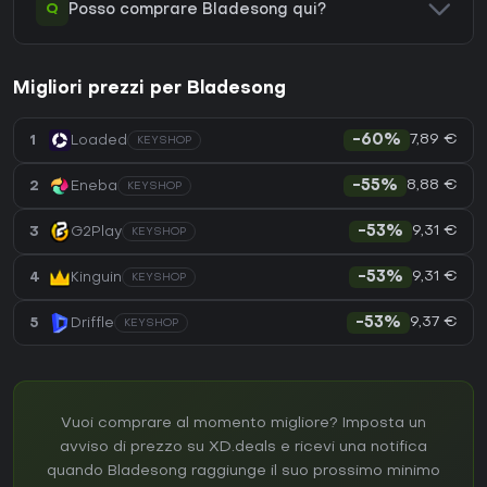
Q
Posso comprare Bladesong qui?
Migliori prezzi per Bladesong
7,89 €
1
Loaded
-60%
KEYSHOP
8,88 €
2
Eneba
-55%
KEYSHOP
9,31 €
3
G2Play
-53%
KEYSHOP
9,31 €
4
Kinguin
-53%
KEYSHOP
9,37 €
5
Driffle
-53%
KEYSHOP
Vuoi comprare al momento migliore? Imposta un
avviso di prezzo su XD.deals e ricevi una notifica
quando Bladesong raggiunge il suo prossimo minimo