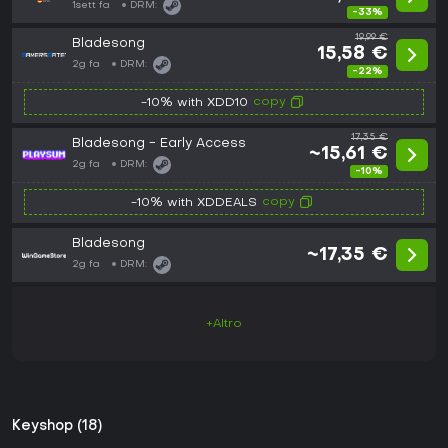
1sett fa
DRM:
-33%
19,99 €
Bladesong
15,58 €
2g fa
DRM:
-22%
copy
-10% with XDD10
17,35 €
Bladesong - Early Access
~15,61 €
2g fa
DRM:
-10%
copy
-10% with XDDEALS
Bladesong
~17,35 €
2g fa
DRM:
+Altro
Keyshop (18)