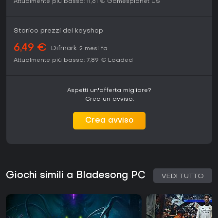
Attualmente più basso:
11,61 €
Gamesplanet US
Storico prezzi dei keyshop
6,49 €
Difmark
2 mesi fa
Attualmente più basso:
7,89 €
Loaded
Aspetti un'offerta migliore?
Crea un avviso.
Crea avviso
Giochi simili a Bladesong PC
VEDI TUTTO