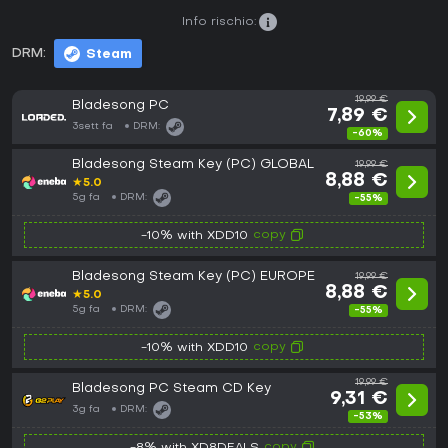
Info rischio:
DRM:
Steam
19,99 €
Bladesong PC
7,89 €
3sett fa
DRM:
-60%
Bladesong Steam Key (PC) GLOBAL
19,99 €
8,88 €
★
5.0
5g fa
DRM:
-55%
copy
-10% with XDD10
Bladesong Steam Key (PC) EUROPE
19,99 €
8,88 €
★
5.0
5g fa
DRM:
-55%
copy
-10% with XDD10
19,99 €
Bladesong PC Steam CD Key
9,31 €
3g fa
DRM:
-53%
copy