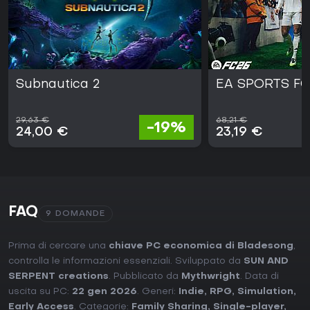
Subnautica 2
EA SPORTS FC
29,63 €
68,21 €
-19%
24,00 €
23,19 €
FAQ
9 DOMANDE
Prima di cercare una
chiave PC economica di Bladesong
,
controlla le informazioni essenziali. Sviluppato da
SUN AND
SERPENT creations
. Pubblicato da
Mythwright
. Data di
uscita su PC:
22 gen 2026
. Generi:
Indie
,
RPG
,
Simulation
,
Early Access
. Categorie:
Family Sharing
,
Single-player
,