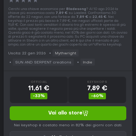
★
★
★
★
★
Cerchi una chiave economica per
Bladesong
? Al 10 ago 2026 la
chiave più economica costa
7,89 €
su Loaded. Confrontiamo 30
offerte da 22 negozi, con una forbice da
7,89 €
a
22,45 €
. Nei
keyshop il prezzo più basso è 7,89 €, nei negozi ufficiali parte da
11,61 €. Con così tanti venditori il divario tra gli estremi è spesso di più
volte, quindi scegliere il negozio pesa più che aspettare i saldi.
Questo gioco è già costato meno, nel 82% dei giorni con dati. Un avviso
di prezzo ti segnalerà il prossimo calo. Su PC acquisti una chiave da
attivare in Steam o in un altro client, ed è qui che il mercato è più
ampio, con oltre un quarto dei giochi coperto da un''offerta keyshop.
Uscita: 22 gen 2026
Mythwright
SUN AND SERPENT creations
Indie
OFFICIAL
KEYSHOPS
11,61 €
7,89 €
-33%
-60%
Vai allo store
Nei keyshop è costato meno in 82% dei giorni con dati.