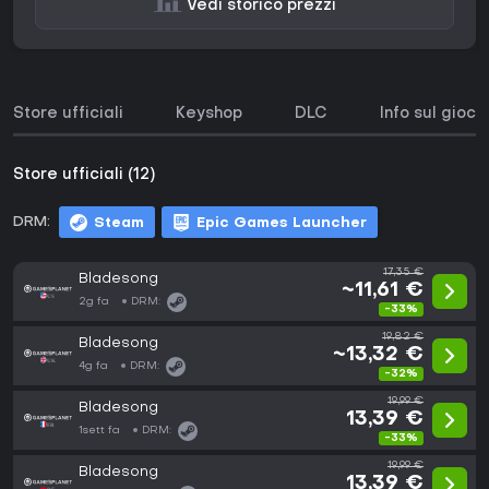
Vedi storico prezzi
Store ufficiali
Keyshop
DLC
Info sul gioco
Store ufficiali (12)
DRM:
Steam
Epic Games Launcher
17,35 €
Bladesong
~11,61 €
2g fa
DRM:
-33%
19,82 €
Bladesong
~13,32 €
4g fa
DRM:
-32%
19,99 €
Bladesong
13,39 €
1sett fa
DRM:
-33%
19,99 €
Bladesong
13,39 €