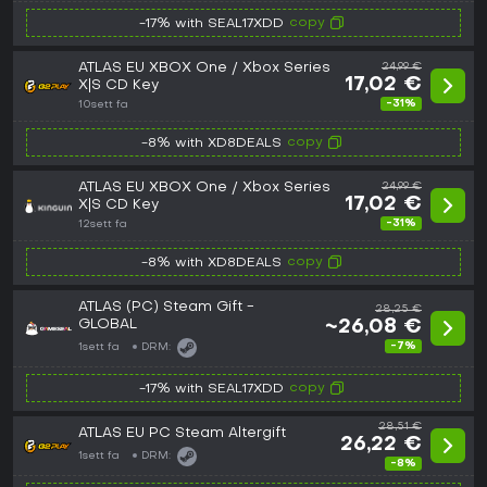
copy
-17% with SEAL17XDD
ATLAS EU XBOX One / Xbox Series
24,99 €
17,02 €
X|S CD Key
-31%
10sett fa
copy
-8% with XD8DEALS
ATLAS EU XBOX One / Xbox Series
24,99 €
17,02 €
X|S CD Key
-31%
12sett fa
copy
-8% with XD8DEALS
ATLAS (PC) Steam Gift -
28,25 €
GLOBAL
~26,08 €
-7%
1sett fa
DRM:
copy
-17% with SEAL17XDD
28,51 €
ATLAS EU PC Steam Altergift
26,22 €
1sett fa
DRM:
-8%