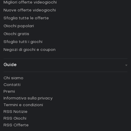
Migliori offerte videogiochi
Nuove offerte videogiochi
Sfoglia tutte le offerte
Giochi popolari
Giochi gratis
Sfoglia tutti i giochi
Negozi di giochi e coupon
Guide
FAQ
Chi siamo
Guide e tutorial
Contatti
Come attivare una Steam CD Key?
Premi
Come attivare una Epic Games CD Key?
Informativa sulla privacy
Termini e condizioni
Come attivare una GOG CD Key?
RSS Notizie
Come attivare una Ubisoft Connect CD Key?
RSS Giochi
Come attivare una EA App CD Key?
RSS Offerte
Come attivare una Battle.net CD Key?