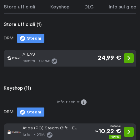
Store ufficiali
Keyshop
DLC
Info sul gioco
Store ufficiali (1)
DRM:
Steam
ATLAS
24,99 €
4sett fa
DRM:
Keyshop (11)
Info rischio:
DRM:
Steam
24,99 €
Atlas (PC) Steam Gift - EU
~10,22 €
1g fa
DRM:
-59%