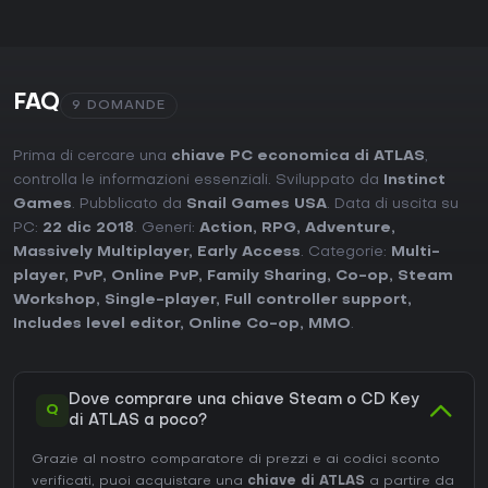
FAQ
9 DOMANDE
Prima di cercare una
chiave PC economica di ATLAS
,
controlla le informazioni essenziali. Sviluppato da
Instinct
Games
. Pubblicato da
Snail Games USA
. Data di uscita su
PC:
22 dic 2018
. Generi:
Action
,
RPG
,
Adventure
,
Massively Multiplayer
,
Early Access
. Categorie:
Multi-
player
,
PvP
,
Online PvP
,
Family Sharing
,
Co-op
,
Steam
Workshop
,
Single-player
,
Full controller support
,
Includes level editor
,
Online Co-op
,
MMO
.
Dove comprare una chiave Steam o CD Key
Q
di ATLAS a poco?
Grazie al nostro comparatore di prezzi e ai codici sconto
verificati, puoi acquistare una
chiave di ATLAS
a partire da