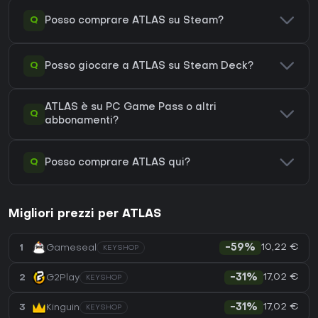
Q
Posso comprare ATLAS su Steam?
Q
Posso giocare a ATLAS su Steam Deck?
ATLAS è su PC Game Pass o altri
Q
abbonamenti?
Q
Posso comprare ATLAS qui?
Migliori prezzi per ATLAS
10,22 €
1
Gameseal
-59%
KEYSHOP
17,02 €
2
G2Play
-31%
KEYSHOP
17,02 €
3
Kinguin
-31%
KEYSHOP