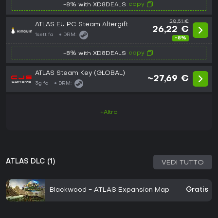
copy
-8% with XD8DEALS
28,51 €
ATLAS EU PC Steam Altergift
26,22 €
1sett fa
DRM:
-8%
copy
-8% with XD8DEALS
ATLAS Steam Key (GLOBAL)
~27,69 €
3g fa
DRM:
+Altro
ATLAS DLC (1)
VEDI TUTTO
Blackwood - ATLAS Expansion Map
Gratis