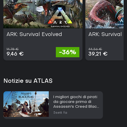
ARK: Survival Evolved
ARK: Survival
14,78 €
44,56 €
-36%
9,46 €
39,21 €
Notizie su ATLAS
I migliori giochi di pirati
da giocare prima di
Assassin's Creed Black
Flag Resynced
5sett fa