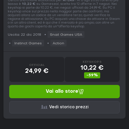
Cerchi una chiave economica per
ATLAS
? Al 8 ago 2026 l'offerta più
bassa è
10,22 €
su Gameseal, scelta tra 12 offerte in 7 negozi. Nei
keyshop si parte da 10,22 €, nei negozi ufficiali da 24,99 €. Su PC il
keyshop vince sul prezzo nella maggior parte dei confronti, ma
acquisti allora un codice da un venditore terzo, quindi verifica la
regione di attivazione. Su PC acquisti una chiave da attivare in Steam
o in un altro client, ed è qui che il mercato è più ampio, con oltre un
quarto dei giochi coperto da un''offerta keyshop.
Uscita: 22 dic 2018
Snail Games USA
Instinct Games
Action
KEYSHOPS
OFFICIAL
10,22 €
24,99 €
-59%
Vai allo store
Vedi storico prezzi