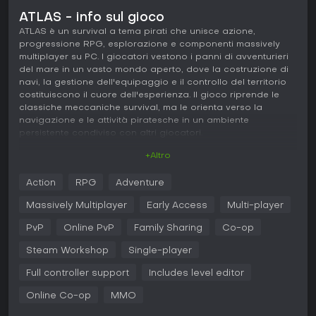
ATLAS - info sul gioco
ATLAS è un survival a tema pirati che unisce azione,
progressione RPG, esplorazione e componenti massively
multiplayer su PC. I giocatori vestono i panni di avventurieri
del mare in un vasto mondo aperto, dove la costruzione di
navi, la gestione dell'equipaggio e il controllo del territorio
costituiscono il cuore dell'esperienza. Il gioco riprende le
classiche meccaniche survival, ma le orienta verso la
navigazione e le attività piratesche in un ambiente
persistente condiviso con altri giocatori.
+Altro
Gameplay
Al centro del gioco c'è la costruzione e la personalizzazione
Action
RPG
Adventure
delle navi, che vanno dalle semplici zattere fino ai grandi
vascelli da guerra. Grazie a un sistema modulare è possibile
Massively Multiplayer
Early Access
Multi-player
posizionare singolarmente alberi, portelli per i cannoni e
vele. Una volta in mare, si reclutano membri dell'equipaggio,
PvP
Online PvP
Family Sharing
Co-op
sia altri giocatori che NPC, per manovrare i cannoni,
Steam Workshop
Single-player
regolare le vele o supportare le attività a terra. Le risorse si
ottengono esplorando isole e relitti sommersi, permettendo
Full controller support
Includes level editor
di espandere e migliorare le proprie imbarcazioni.
Online Co-op
MMO
Lo sviluppo del personaggio offre ampie possibilità di
personalizzazione estetica e un sistema di abilità che