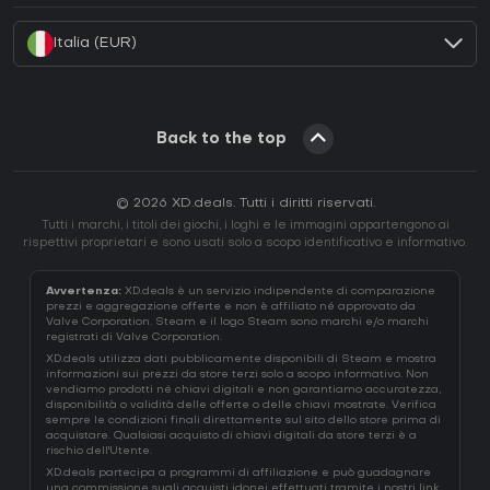
Italia (EUR)
Back to the top
© 2026 XD.deals. Tutti i diritti riservati.
Tutti i marchi, i titoli dei giochi, i loghi e le immagini appartengono ai
rispettivi proprietari e sono usati solo a scopo identificativo e informativo.
Avvertenza:
XD.deals è un servizio indipendente di comparazione
prezzi e aggregazione offerte e non è affiliato né approvato da
Valve Corporation. Steam e il logo Steam sono marchi e/o marchi
registrati di Valve Corporation.
XD.deals utilizza dati pubblicamente disponibili di Steam e mostra
informazioni sui prezzi da store terzi solo a scopo informativo. Non
vendiamo prodotti né chiavi digitali e non garantiamo accuratezza,
disponibilità o validità delle offerte o delle chiavi mostrate. Verifica
sempre le condizioni finali direttamente sul sito dello store prima di
acquistare. Qualsiasi acquisto di chiavi digitali da store terzi è a
rischio dell'Utente.
XD.deals partecipa a programmi di affiliazione e può guadagnare
una commissione sugli acquisti idonei effettuati tramite i nostri link.