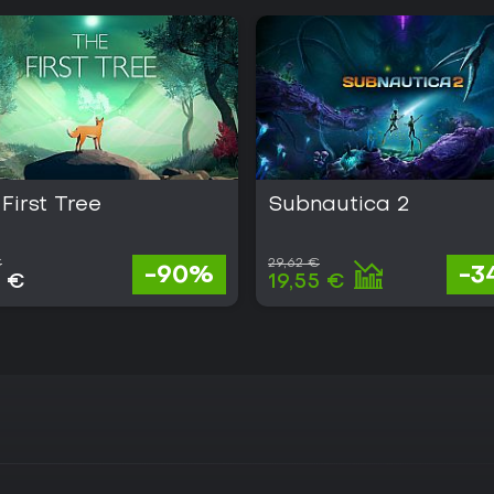
First Tree
Subnautica 2
€
29,62 €
-90%
-3
9 €
19,55 €