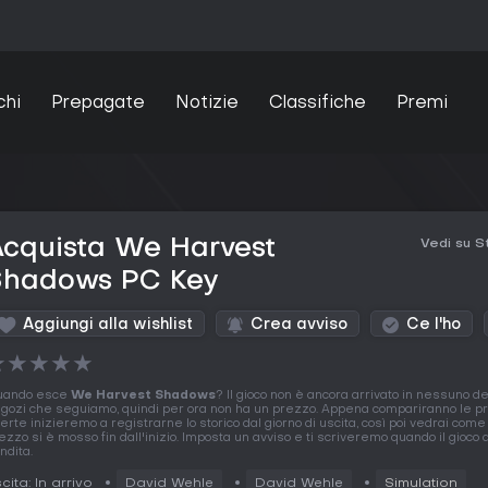
chi
Prepagate
Notizie
Classifiche
Premi
Acquista We Harvest
Vedi su 
Shadows PC Key
Aggiungi alla wishlist
Crea avviso
Ce l'ho
★
★
★
★
★
uando esce
We Harvest Shadows
? Il gioco non è ancora arrivato in nessuno de
gozi che seguiamo, quindi per ora non ha un prezzo. Appena compariranno le p
ferte inizieremo a registrarne lo storico dal giorno di uscita, così poi vedrai come 
ezzo si è mosso fin dall'inizio. Imposta un avviso e ti scriveremo quando il gioco 
ndita.
cita: In arrivo
David Wehle
David Wehle
Simulation