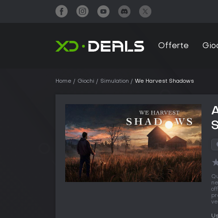
Offerte
Gio
Home
Giochi
Simulation
We Harvest Shadows
Q
ne
of
pr
ve
Us