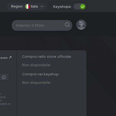
Region:
Italia
Keyshops:
Tutte le piattaforme
Compra nello store ufficiale:
Steam
Non disponibile
Compra nei keyshop:
Non disponibile
i
rime
il
andrà in