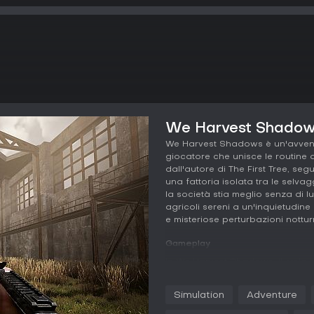
We Harvest Shadows 
We Harvest Shadows è un'avvent
giocatore che unisce le routine a
dall'autore di The First Tree, seg
una fattoria isolata tra le sel
la società stia meglio senza di l
agricoli sereni a un'inquietudine
e misteriose perturbazioni nottur
Gameplay
In We Harvest Shadows, il ciclo pr
giornaliere che accompagnano i g
nell'esplorazione. Ogni giorno i
Simulation
Adventure
prendersi cura del bestiame e mig
approccio survival-lite, eliminan