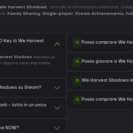
 We Harvest Shadows
, controlla le informazioni essenziali. Svil
rie:
Family Sharing
,
Single-player
,
Steam Achievements
,
Ful
D Key di We Harvest
Q
Posso comprare We Ha
arvest Shadows
. Imposta un
Q
Posso giocare a We H
on appena sarà disponibile
Q
We Harvest Shadows è 
 Shadows su Steam?
Q
Posso comprare We Ha
i - tutto in un unico
rce NOW?