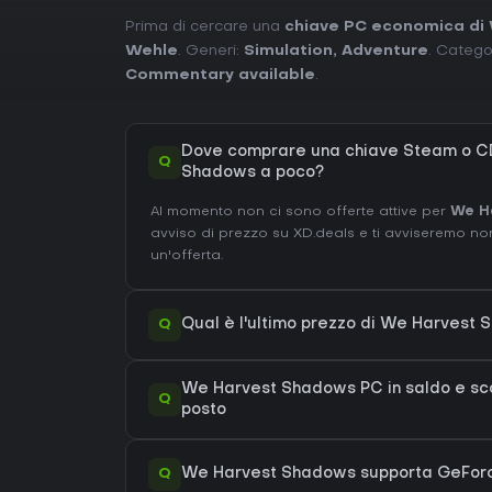
Prima di cercare una
chiave PC economica di
Wehle
. Generi:
Simulation
,
Adventure
. Catego
Commentary available
.
Dove comprare una chiave Steam o C
Q
Shadows a poco?
Al momento non ci sono offerte attive per
We H
avviso di prezzo su XD.deals e ti avviseremo n
un'offerta.
Q
Qual è l'ultimo prezzo di We Harvest
We Harvest Shadows PC in saldo e scont
Q
posto
Q
We Harvest Shadows supporta GeFo