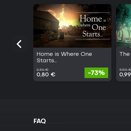
Home is Where One
The 
Starts...
2,96 €
9,90 
-73%
0,80 €
0,9
FAQ