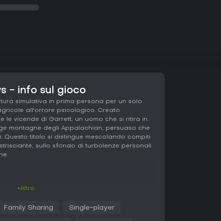
- info sul gioco
ura simulativa in prima persona per un solo
gricole all'orrore psicologico. Creato
ue le vicende di Garrett, un uomo che si ritira in
vagge montagne degli Appalachian, persuaso che
ui. Questo titolo si distingue mescolando compiti
 strisciante, sullo sfondo di turbolenze personali
ne.
incipale ruota attorno a liste di attività
+Altro
iocatori nella gestione della fattoria e
nizia con faccende come riparare la casa,
Family Sharing
Single-player
liorare l'intera tenuta. Il gioco adotta un
do elementi classici come indicatori di fame o