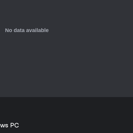
potrebbe rivelarsi una scelta az
ows PC