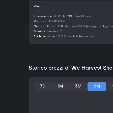
Minimo:
Processore:
3.0GHz CPU Dual Core
Memoria:
8 GB RAM
Grafica:
Direct X 11 discrete GPU (integrated gra
DirectX:
Version 11
Archiviazione:
10 GB available space
Storico prezzi di We Harvest S
7D
1M
3M
6M