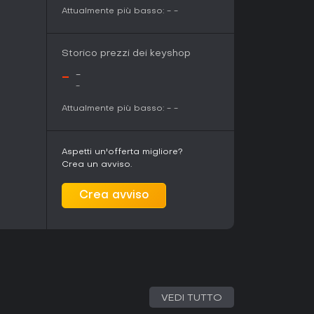
zeccata al lancio.
Attualmente più basso:
-
-
Storico prezzi dei keyshop
-
-
-
Attualmente più basso:
-
-
Aspetti un'offerta migliore?
Crea un avviso.
Crea avviso
VEDI TUTTO