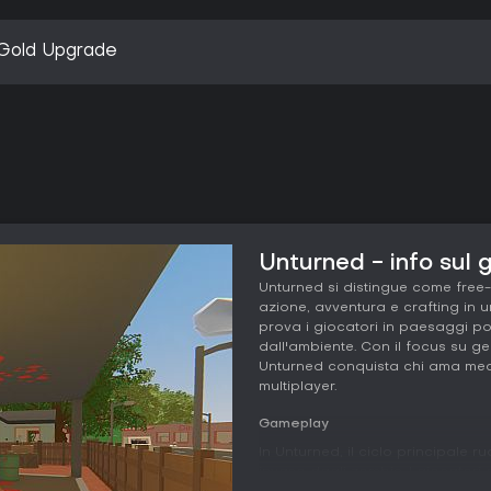
Gold Upgrade
Unturned - info sul 
Unturned si distingue come free
azione, avventura e crafting in 
prova i giocatori in paesaggi po
dall'ambiente. Con il focus su ge
Unturned conquista chi ama mecc
multiplayer.
Gameplay
In Unturned, il ciclo principale 
invaso dagli zombie. I giocatori