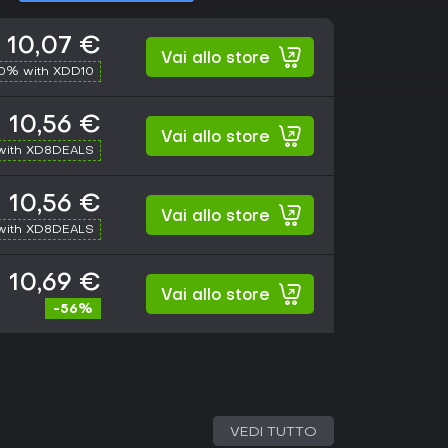
10,07 €
Vai allo store
10% with XDD10
10,56 €
Vai allo store
with XD8DEALS
10,56 €
Vai allo store
with XD8DEALS
10,69 €
Vai allo store
-56%
VEDI TUTTO