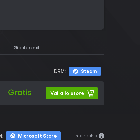
Giochi simili
DRM:
Steam
Gratis
Vai allo store
Info rischio:
:
Microsoft Store