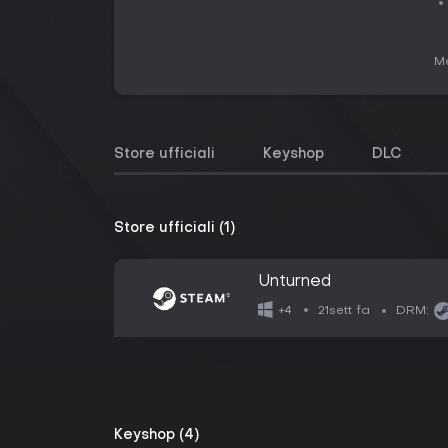
Me
Store ufficiali
Keyshop
DLC
Store ufficiali (1)
Unturned
21sett fa
+4
DRM:
Keyshop (4)