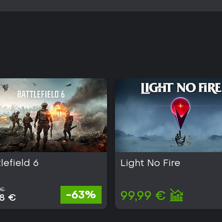
lefield 6
Light No Fire
 €
-63%
99,99 €
38 €