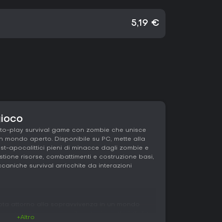
5,19 €
gioco
-to-play survival game con zombie che unisce
un mondo aperto. Disponibile su PC, mette alla
st-apocalittici pieni di minacce dagli zombie e
stione risorse, combattimenti e costruzione basi,
aniche survival arricchite da interazioni
ruota attorno alla sopravvivenza in un mondo
 cercano risorse come cibo, armi e materiali da
+Altro