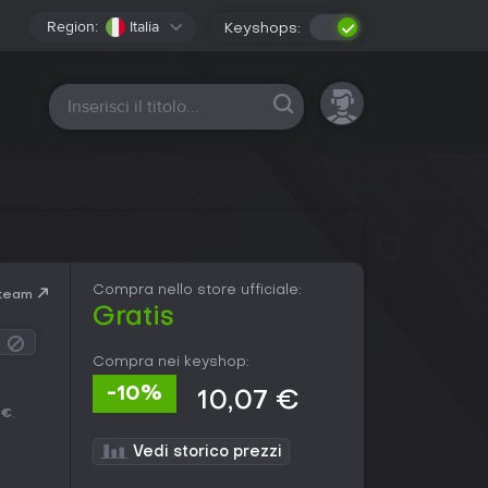
Region:
Italia
Keyshops:
Tutte le piattaforme
Compra nello store ufficiale:
Steam
Gratis
Compra nei keyshop:
-10%
10,07 €
 €
,
Vedi storico prezzi