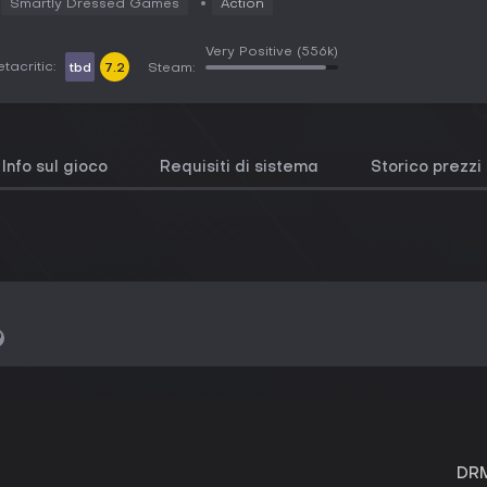
Smartly Dressed Games
Action
Very Positive
(556k)
tacritic:
tbd
7.2
Steam:
Info sul gioco
Requisiti di sistema
Storico prezzi
DRM