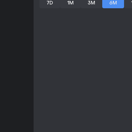
7D
1M
3M
6M