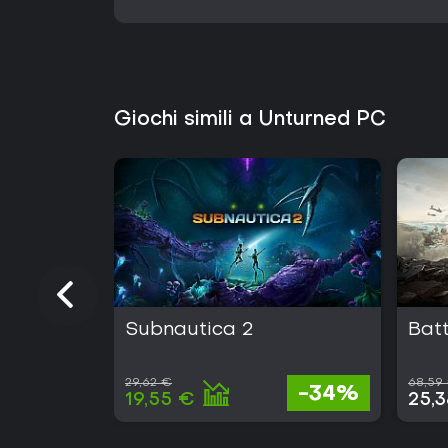
Giochi simili a Unturned PC
Subnautica 2
Batt
29,62 €
68,59
-34%
19,55 €
25,