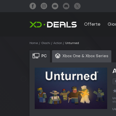
Offerte
Gio
Home
Giochi
Action
Unturned
PC
Xbox One & Xbox Series
Un
st
Us