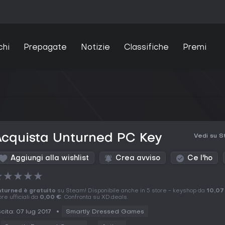
chi
Prepagate
Notizie
Classifiche
Premi
Acquista Unturned PC Key
Vedi su 
Aggiungi alla wishlist
Crea avviso
Ce l'ho
★
★
★
★
★
turned è gratuito
su Steam! Disponibile anche in 5 store - keyshop da
10,07
ore ufficiali da
0,00 €
. Confronta su XD.deals.
cita: 07 lug 2017
Smartly Dressed Games