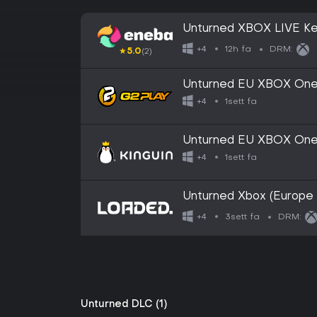
Unturned XBOX LIVE 
12h fa
+4
DRM:
★
5.0
(2)
Unturned EU XBOX On
1sett fa
+4
Unturned EU XBOX On
1sett fa
+4
Unturned Xbox (Europe
3sett fa
+4
DRM:
Unturned DLC (1)