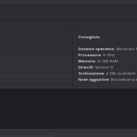
mentre il gioco online generale 
tradimenti. Il titolo include ma
community, ognuna con ambienti 
dedicata al puro PvP, con scontri 
Modding and Community
Uno dei punti di forza di Unturne
Consigliato:
concepito appositamente per mod
contenuti dal workshop come armi 
Sistema operativo:
Windows 10
con l'editor di livelli in-game. Gli 
Processore:
4 GHz
supporto plugin permette tweak 
Memoria:
16 GB RAM
community che contribuisce con u
DirectX:
Version 11
mantenendo il gioco sempre vivo
Archiviazione:
6 GB available
Vale la pena giocarci?
Note aggiuntive:
Broadband In
Unturned vanta una solida base 
requisiti hardware minimi, ideal
lodano il vasto sistema di craft
gameplay ripetitivo e lag occasi
e buon riscontro tra fan dei sur
ended con crafting e interazioni 
Se ami scavenging, costruzione e 
sandbox, Unturned offre un ottimo
AI raffinata o contenuti single-p