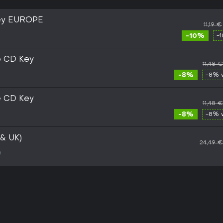
Key EUROPE
11,19 €
-10%
-
e CD Key
11,48 €
-8%
-8% 
e CD Key
11,48 €
-8%
-8% 
 & UK)
24,49 €