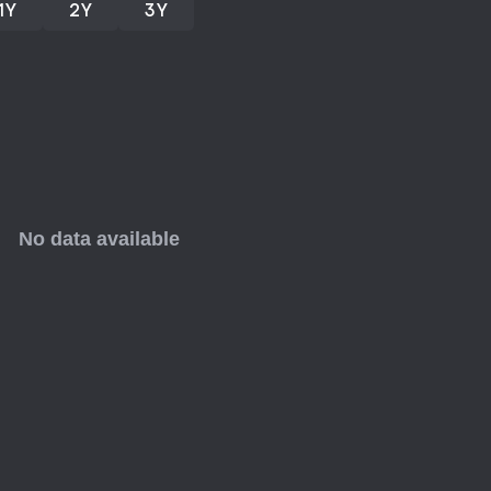
1Y
2Y
3Y
coinvolgente col tempo.