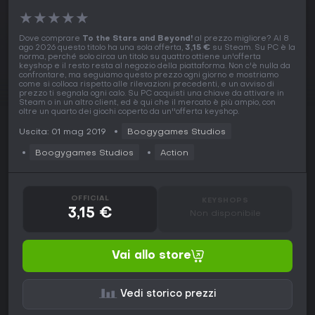
★
★
★
★
★
Dove comprare
To the Stars and Beyond!
al prezzo migliore? Al 8
ago 2026 questo titolo ha una sola offerta,
3,15 €
su Steam. Su PC è la
norma, perché solo circa un titolo su quattro ottiene un'offerta
keyshop e il resto resta al negozio della piattaforma. Non c'è nulla da
confrontare, ma seguiamo questo prezzo ogni giorno e mostriamo
come si colloca rispetto alle rilevazioni precedenti, e un avviso di
prezzo ti segnala ogni calo. Su PC acquisti una chiave da attivare in
Steam o in un altro client, ed è qui che il mercato è più ampio, con
oltre un quarto dei giochi coperto da un''offerta keyshop.
Uscita: 01 mag 2019
Boogygames Studios
Boogygames Studios
Action
OFFICIAL
KEYSHOPS
3,15 €
Non disponibile
Vai allo store
Vedi storico prezzi