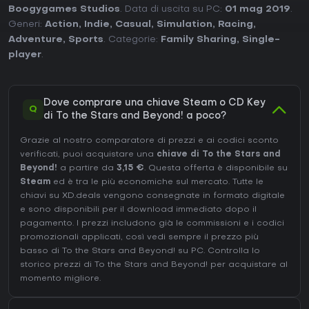
Boogygames Studios
. Data di uscita su PC:
01 mag 2019
.
Generi:
Action
,
Indie
,
Casual
,
Simulation
,
Racing
,
Adventure
,
Sports
. Categorie:
Family Sharing
,
Single-
player
.
Dove comprare una chiave Steam o CD Key
Q
di To the Stars and Beyond! a poco?
Grazie al nostro comparatore di prezzi e ai codici sconto
verificati, puoi acquistare una
chiave di To the Stars and
Beyond!
a partire da
3,15 €
. Questa offerta è disponibile su
Steam
ed è tra le più economiche sul mercato. Tutte le
chiavi su XD.deals vengono consegnate in formato digitale
e sono disponibili per il download immediato dopo il
pagamento. I prezzi includono già le commissioni e i codici
promozionali applicati, così vedi sempre il prezzo più
basso di To the Stars and Beyond! su
PC
. Controlla lo
storico prezzi di To the Stars and Beyond!
per acquistare al
momento migliore.