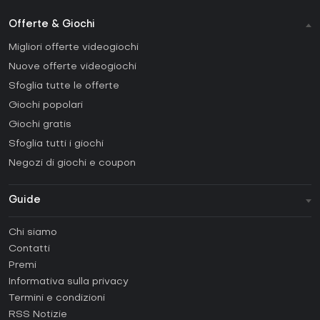
Offerte & Giochi
Migliori offerte videogiochi
Nuove offerte videogiochi
Sfoglia tutte le offerte
Giochi popolari
Giochi gratis
Sfoglia tutti i giochi
Negozi di giochi e coupon
Guide
FAQ
Chi siamo
Guide e tutorial
Contatti
Come attivare una Steam CD Key?
Premi
Come attivare una Epic Games CD Key?
Informativa sulla privacy
Termini e condizioni
Come attivare una GOG CD Key?
RSS Notizie
Come attivare una Ubisoft Connect CD Key?