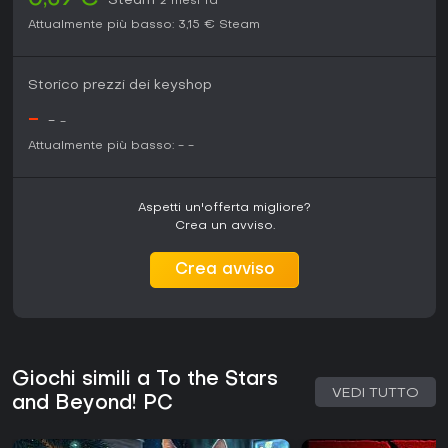
0,59 €
Steam
2 mesi fa
Attualmente più basso:
3,15 €
Steam
Storico prezzi dei keyshop
-
-
-
Attualmente più basso:
-
-
Aspetti un'offerta migliore?
Crea un avviso.
Crea avviso
Giochi simili a To the Stars
VEDI TUTTO
and Beyond! PC