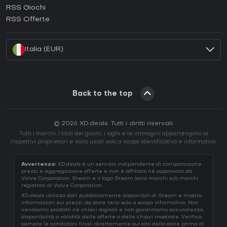
RSS Giochi
Come attivare una EA App CD Key?
RSS Offerte
Come attivare una Battle.net CD Key?
Italia (EUR)
Back to the top
© 2026 XD.deals. Tutti i diritti riservati.
Tutti i marchi, i titoli dei giochi, i loghi e le immagini appartengono ai
rispettivi proprietari e sono usati solo a scopo identificativo e informativo.
Avvertenza:
XD.deals è un servizio indipendente di comparazione
prezzi e aggregazione offerte e non è affiliato né approvato da
Valve Corporation. Steam e il logo Steam sono marchi e/o marchi
registrati di Valve Corporation.
XD.deals utilizza dati pubblicamente disponibili di Steam e mostra
informazioni sui prezzi da store terzi solo a scopo informativo. Non
vendiamo prodotti né chiavi digitali e non garantiamo accuratezza,
disponibilità o validità delle offerte o delle chiavi mostrate. Verifica
sempre le condizioni finali direttamente sul sito dello store prima di