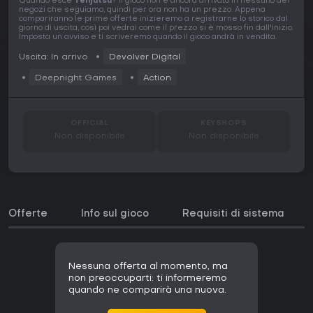
Quando esce
Tenjutsu
? Il gioco non è ancora arrivato in nessuno dei
negozi che seguiamo, quindi per ora non ha un prezzo. Appena
compariranno le prime offerte inizieremo a registrarne lo storico dal
giorno di uscita, così poi vedrai come il prezzo si è mosso fin dall'inizio.
Imposta un avviso e ti scriveremo quando il gioco andrà in vendita.
Uscita: In arrivo
Devolver Digital
Deepnight Games
Action
OFFICIAL
KEYSHOPS
Non disponibile
Non disponibile
Offerte
Info sul gioco
Requisiti di sistema
Nessuna offerta al momento, ma
non preoccuparti: ti informeremo
quando ne comparirà una nuova.