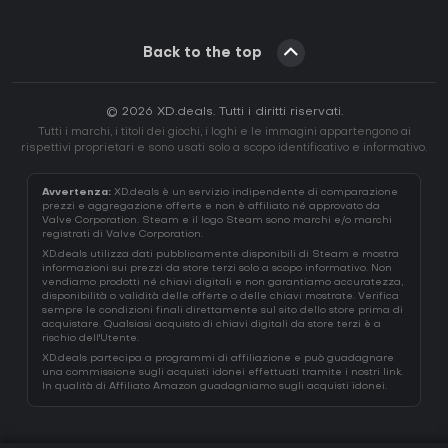
Back to the top
© 2026 XD.deals. Tutti i diritti riservati.
Tutti i marchi, i titoli dei giochi, i loghi e le immagini appartengono ai
rispettivi proprietari e sono usati solo a scopo identificativo e informativo.
Avvertenza:
XD.deals è un servizio indipendente di comparazione
prezzi e aggregazione offerte e non è affiliato né approvato da
Valve Corporation. Steam e il logo Steam sono marchi e/o marchi
registrati di Valve Corporation.
XD.deals utilizza dati pubblicamente disponibili di Steam e mostra
informazioni sui prezzi da store terzi solo a scopo informativo. Non
vendiamo prodotti né chiavi digitali e non garantiamo accuratezza,
disponibilità o validità delle offerte o delle chiavi mostrate. Verifica
sempre le condizioni finali direttamente sul sito dello store prima di
acquistare. Qualsiasi acquisto di chiavi digitali da store terzi è a
rischio dell'Utente.
XD.deals partecipa a programmi di affiliazione e può guadagnare
una commissione sugli acquisti idonei effettuati tramite i nostri link.
In qualità di Affiliato Amazon guadagniamo sugli acquisti idonei.