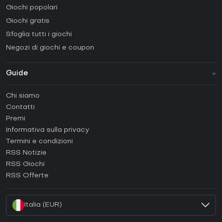
Giochi popolari
Giochi gratis
Sfoglia tutti i giochi
Negozi di giochi e coupon
Guide
FAQ
Chi siamo
Guide e tutorial
Contatti
Come attivare una Steam CD Key?
Premi
Come attivare una Epic Games CD Key?
Informativa sulla privacy
Termini e condizioni
Come attivare una GOG CD Key?
RSS Notizie
Come attivare una Ubisoft Connect CD Key?
RSS Giochi
Come attivare una EA App CD Key?
RSS Offerte
Come attivare una Battle.net CD Key?
Italia (EUR)