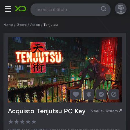
Tutte
Home
Giochi
Action
Tenjutsu
Acquista Tenjutsu PC Key
Vedi su Steam
★
★
★
★
★