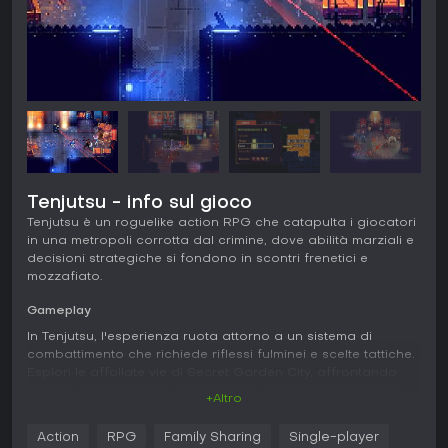
Tenjutsu - info sul gioco
Tenjutsu è un roguelike action RPG che catapulta i giocatori
in una metropoli corrotta dal crimine, dove abilità marziali e
decisioni strategiche si fondono in scontri frenetici e
mozzafiato.
Gameplay
In Tenjutsu, l'esperienza ruota attorno a un sistema di
combattimento che richiede riflessi fulminei e scelte tattiche.
Esplori le affollate vie di Secret Garden City, affrontando
ondate di nemici delle gang rivali in feroci corpo a corpo.
+Altro
La struttura roguelike garantisce run sempre diverse, grazie
a elementi generati proceduralmente che modellano gli
Action
RPG
Family Sharing
Single-player
incontri. Il combattimento è fluido, con combo di pugni, calci