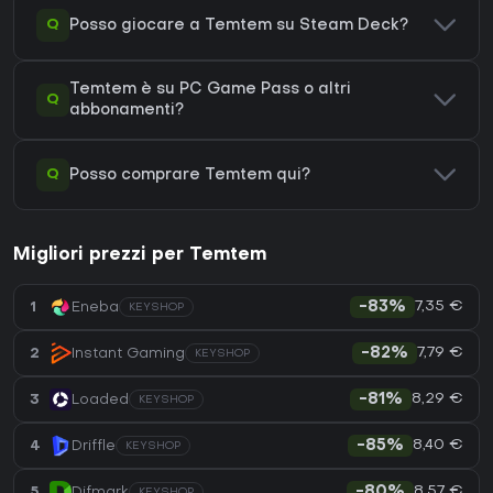
Q
Posso giocare a Temtem su Steam Deck?
Temtem è su PC Game Pass o altri
Q
abbonamenti?
Q
Posso comprare Temtem qui?
Migliori prezzi per Temtem
7,35 €
1
Eneba
-83%
KEYSHOP
7,79 €
2
Instant Gaming
-82%
KEYSHOP
8,29 €
3
Loaded
-81%
KEYSHOP
8,40 €
4
Driffle
-85%
KEYSHOP
8,57 €
5
Difmark
-80%
KEYSHOP