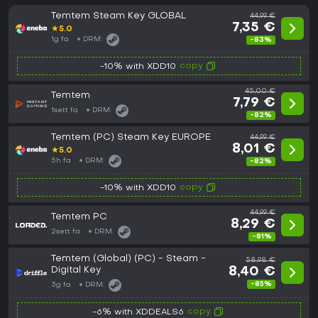
Temtem Steam Key GLOBAL
44,99 €
7,35 €
★
5.0
1g fa
DRM:
-83%
copy
-10% with XDD10
45,00 €
Temtem
7,79 €
1sett fa
DRM:
-82%
Temtem (PC) Steam Key EUROPE
44,99 €
8,01 €
★
5.0
5h fa
DRM:
-82%
copy
-10% with XDD10
44,99 €
Temtem PC
8,29 €
2sett fa
DRM:
-81%
Temtem (Global) (PC) - Steam -
58,98 €
Digital Key
8,40 €
-85%
3g fa
DRM:
copy
-6% with XDDEALS6