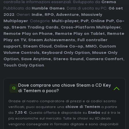
controlla le informazioni essenziali. Sviluppato da
Crema
.
Pubblicato da
Humble Games
. Data di uscita su PC:
06 set
2022
. Generi:
Indie
,
RPG
,
Adventure
,
Massively
Multiplayer
. Categorie:
Multi-player
,
PvP
,
Online PvP
,
Co-
op
,
Steam Trading Cards
,
Cross-Platform Multiplayer
,
Remote Play on Phone
,
Remote Play on Tablet
,
Remote
Play on TV
,
Steam Achievements
,
Full controller
support
,
Steam Cloud
,
Online Co-op
,
MMO
,
Custom
Volume Controls
,
Keyboard Only Option
,
Mouse Only
Option
,
Save Anytime
,
Stereo Sound
,
Camera Comfort
,
Touch Only Option
.
Dove comprare una chiave Steam o CD Key
Q
di Temtem a poco?
Grazie al nostro comparatore di prezzi e ai codici sconto
verificati, puoi acquistare una
chiave di Temtem
a partire
da
7,35 €
. Questa offerta è disponibile su
Eneba
ed è tra le
più economiche sul mercato. Tutte le chiavi su XD.deals
vengono consegnate in formato digitale e sono disponibili