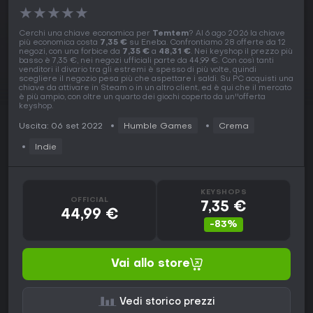
★
★
★
★
★
Cerchi una chiave economica per
Temtem
? Al 6 ago 2026 la chiave
più economica costa
7,35 €
su Eneba. Confrontiamo 28 offerte da 12
negozi, con una forbice da
7,35 €
a
48,31 €
. Nei keyshop il prezzo più
basso è 7,35 €, nei negozi ufficiali parte da 44,99 €. Con così tanti
venditori il divario tra gli estremi è spesso di più volte, quindi
scegliere il negozio pesa più che aspettare i saldi. Su PC acquisti una
chiave da attivare in Steam o in un altro client, ed è qui che il mercato
è più ampio, con oltre un quarto dei giochi coperto da un''offerta
keyshop.
Uscita: 06 set 2022
Humble Games
Crema
Indie
KEYSHOPS
OFFICIAL
7,35 €
44,99 €
-83%
Vai allo store
Vedi storico prezzi