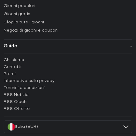
Giochi popolari
Giochi gratis
Sfoglia tutti i giochi
Negozi di giochi e coupon
Guide
FAQ
Chi siamo
Guide e tutorial
Contatti
Come attivare una Steam CD Key?
Premi
Come attivare una Epic Games CD Key?
Informativa sulla privacy
Termini e condizioni
Come attivare una GOG CD Key?
RSS Notizie
Come attivare una Ubisoft Connect CD Key?
RSS Giochi
Come attivare una EA App CD Key?
RSS Offerte
Come attivare una Battle.net CD Key?
Italia (EUR)