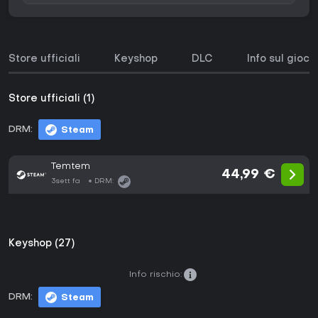
Store ufficiali
Keyshop
DLC
Info sul gioco
Store ufficiali (1)
DRM:
Steam
Temtem
44,99 €
3sett fa
DRM:
Keyshop (27)
Info rischio:
DRM:
Steam