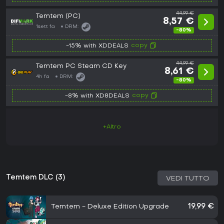
44,99 €
Temtem (PC)
8,57 €
1sett fa
DRM:
-80%
copy
-15% with XDDEALS
44,99 €
Temtem PC Steam CD Key
8,61 €
4h fa
DRM:
-80%
copy
-8% with XD8DEALS
+Altro
Temtem DLC (3)
VEDI TUTTO
Temtem - Deluxe Edition Upgrade
19,99 €