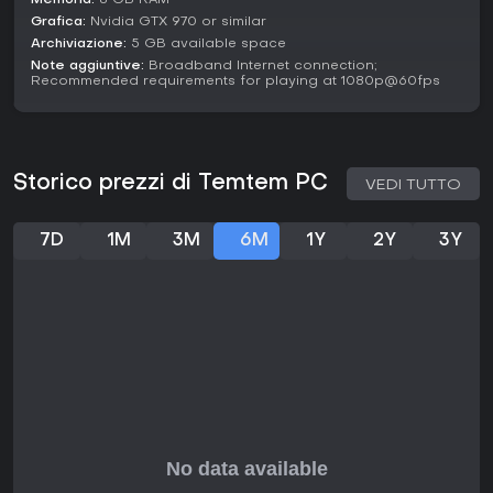
una scelta valida per i fan del genere in cerca di un fresco
Memoria:
8 GB RAM
approccio all'addestramento in un mondo vibrante.
Grafica:
Nvidia GTX 970 or similar
Archiviazione:
5 GB available space
Note aggiuntive:
Broadband Internet connection;
Recommended requirements for playing at 1080p@60fps
Storico prezzi di Temtem PC
VEDI TUTTO
7D
1M
3M
6M
1Y
2Y
3Y