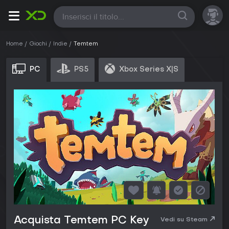
Tutte
Home
Giochi
Indie
Temtem
PC
PS5
Xbox Series X|S
Acquista Temtem PC Key
Vedi su Steam