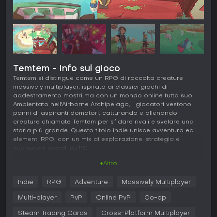
Temtem - info sul gioco
Temtem si distingue come un RPG di raccolta creature
massively multiplayer, ispirato ai classici giochi di
addestramento mostri ma con un mondo online tutto suo.
Ambientato nell'Airborne Archipelago, i giocatori vestono i
panni di aspiranti domatori, catturando e allenando
creature chiamate Temtem per sfidare rivali e svelare una
storia più grande. Questo titolo indie unisce avventura ed
elementi RPG, con un mix di esplorazione, strategia e
interazioni sociali su PC.
+Altro
Gameplay
In Temtem, il fulcro del gameplay ruota attorno
Indie
RPG
Adventure
Massively Multiplayer
all'esplorazione di isole variegate, alla cattura di Temtem
selvatici con carte speciali e a battaglie a turni. Ogni Temtem
Multi-player
PvP
Online PvP
Co-op
possiede tipi unici, come fuoco o acqua, che determinano
punti di forza e debolezze negli scontri. Le battaglie
Steam Trading Cards
Cross-Platform Multiplayer