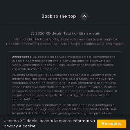
Back to the top
© 2026 XD.deals. Tutti i diritti riservati.
Tutti i marchi, i titoli dei giochi, i loghi e le immagini appartengono ai
rispettivi proprietari e sono usati solo a scopo identificativo e informativo.
Avvertenza:
XD.deals è un servizio indipendente di comparazione
prezzi e aggregazione offerte e non è affiliato né approvato da
Valve Corporation. Steam e il logo Steam sono marchi e/o marchi
registrati di Valve Corporation.
XD.deals utilizza dati pubblicamente disponibili di Steam e mostra
informazioni sui prezzi da store terzi solo a scopo informativo. Non
vendiamo prodotti né chiavi digitali e non garantiamo accuratezza,
disponibilità o validità delle offerte o delle chiavi mostrate. Verifica
sempre le condizioni finali direttamente sul sito dello store prima di
acquistare. Qualsiasi acquisto di chiavi digitali da store terzi è a
rischio dell'Utente.
XD.deals partecipa a programmi di affiliazione e può guadagnare
una commissione sugli acquisti idonei effettuati tramite i nostri link.
In qualità di Affiliato Amazon guadagniamo sugli acquisti idonei.
Usando XD.deals, accetti la nostra
Informativa
Ho capito
privacy e cookie
.