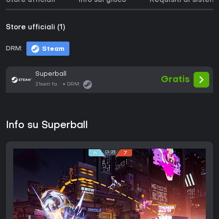
Store ufficiali
Info sul gioco
Requisiti di sistem
Store ufficiali (1)
DRM:
Steam
Superball
Gratis
21sett fa
DRM:
Info su Superball