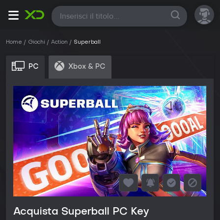
Tutte
Home
Giochi
Action
Superball
PC
Xbox & PC
Acquista Superball PC Key