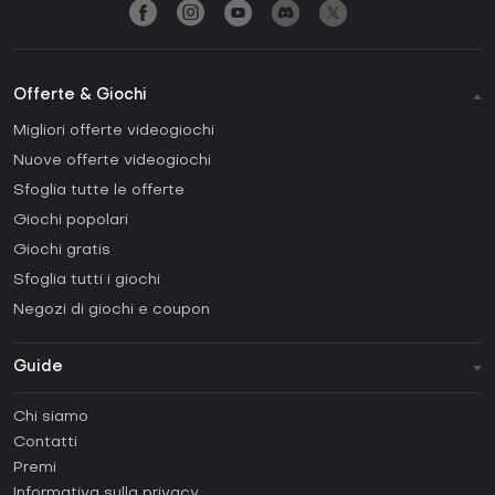
Offerte & Giochi
Migliori offerte videogiochi
Nuove offerte videogiochi
Sfoglia tutte le offerte
Giochi popolari
Giochi gratis
Sfoglia tutti i giochi
Negozi di giochi e coupon
Guide
FAQ
Chi siamo
Guide e tutorial
Contatti
Come attivare una Steam CD Key?
Premi
Come attivare una Epic Games CD Key?
Informativa sulla privacy