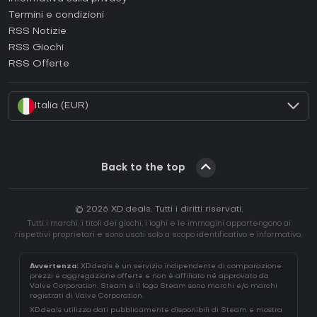
Termini e condizioni
Come attivare una GOG CD Key?
RSS Notizie
Come attivare una Ubisoft Connect CD Key?
RSS Giochi
Come attivare una EA App CD Key?
RSS Offerte
Come attivare una Battle.net CD Key?
Italia (EUR)
Back to the top
© 2026 XD.deals. Tutti i diritti riservati.
Tutti i marchi, i titoli dei giochi, i loghi e le immagini appartengono ai
rispettivi proprietari e sono usati solo a scopo identificativo e informativo.
Avvertenza:
XD.deals è un servizio indipendente di comparazione
prezzi e aggregazione offerte e non è affiliato né approvato da
Valve Corporation. Steam e il logo Steam sono marchi e/o marchi
registrati di Valve Corporation.
XD.deals utilizza dati pubblicamente disponibili di Steam e mostra