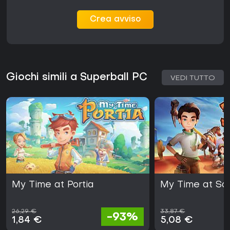
Crea avviso
Giochi simili a Superball PC
VEDI TUTTO
My Time at Portia
My Time at Sa
26,29 €
33,87 €
-93%
1,84 €
5,08 €