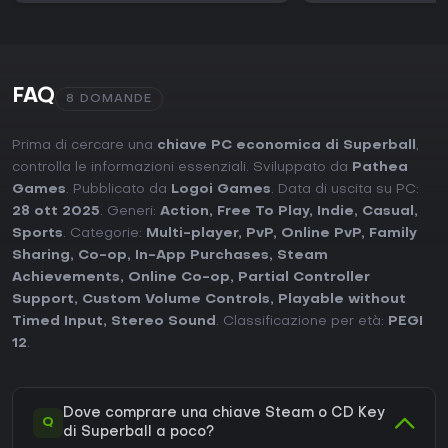
FAQ
8 DOMANDE
Prima di cercare una
chiave PC economica di Superball
,
controlla le informazioni essenziali. Sviluppato da
Pathea
Games
. Pubblicato da
Logoi Games
. Data di uscita su PC:
28 ott 2025
. Generi:
Action
,
Free To Play
,
Indie
,
Casual
,
Sports
. Categorie:
Multi-player
,
PvP
,
Online PvP
,
Family
Sharing
,
Co-op
,
In-App Purchases
,
Steam
Achievements
,
Online Co-op
,
Partial Controller
Support
,
Custom Volume Controls
,
Playable without
Timed Input
,
Stereo Sound
. Classificazione per età:
PEGI
12
.
Dove comprare una chiave Steam o CD Key
Q
di Superball a poco?