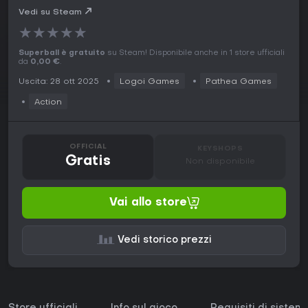
Vedi su Steam
★
★
★
★
★
Superball è gratuito
su Steam! Disponibile anche in 1 store ufficiali
da
0,00 €
.
Uscita: 28 ott 2025
Logoi Games
Pathea Games
Action
OFFICIAL
KEYSHOPS
Gratis
Non disponibile
Vai allo store
Vedi storico prezzi