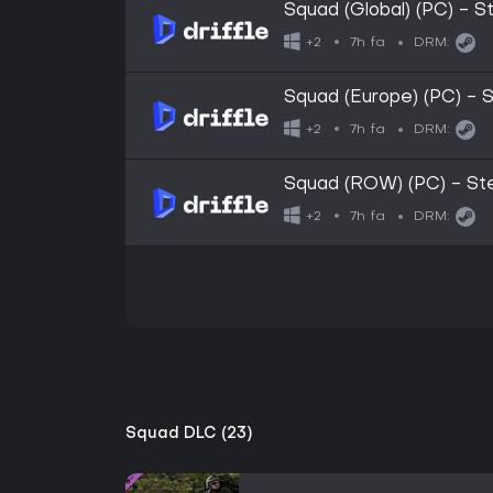
Squad (Global) (PC) - S
7h fa
+2
DRM:
Squad (Europe) (PC) - 
7h fa
+2
DRM:
Squad (ROW) (PC) - Ste
7h fa
+2
DRM:
Squad DLC (23)