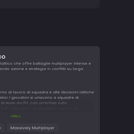
co
attico che offre battaglie multiplayer intense e
endo azione e strategia in conflitti su larga
rno al lavoro di squadra e alle decisioni tattiche
stici. I giocatori si uniscono a squadre di
di team da 50, con un'enfasi sulla
VoIP integrato, che supporta chat locali,
amento dei leader e direttive del comandante.
+Altro
game aiutano i leader a dirigere le tattiche sul
e
Massively Multiplayer