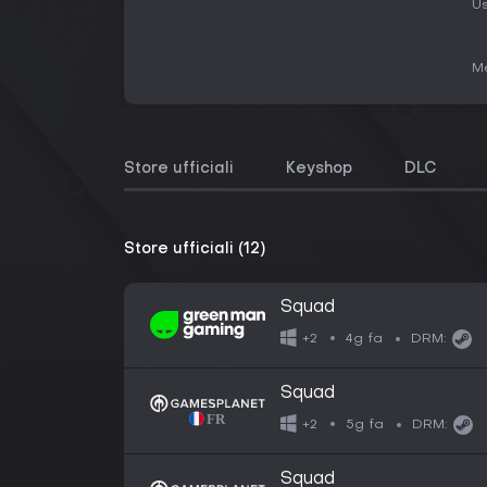
Us
Me
Store ufficiali
Keyshop
DLC
Store ufficiali (12)
Squad
4g fa
+2
DRM:
Squad
5g fa
+2
DRM:
Squad