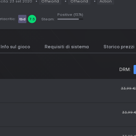
cita: 23 set 2020
Offworld
Offworld
Action
Positive
(157k)
tacritic:
tbd
7.5
Steam:
Info sul gioco
Requisiti di sistema
Storico prezzi
DRM:
33,99 €
33,99 