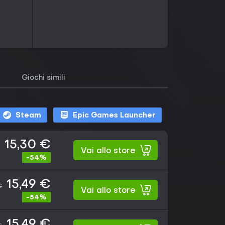
Giochi simili
Steam
Epic Games Launcher
15,30 €
Vai allo store
-54%
15,49 €
€
Vai allo store
-54%
15,49 €