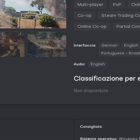
Il combattimento risulta autentic
Multi-player
PvP
Onl
Picture per una mira precisa e u
visibilità e precisione sotto il f
Co-op
Steam Trading C
specifici delle fazioni, permetten
sistema di costruzione e logistic
Online Co-op
Partial Con
come sacchi di sabbia, filo spi
l'approvvigionamento di munizion
di battaglia.
Interfaccia:
German
English
La guerra combined-arms integra 
Portuguese - Brazil
sforzi coordinati per superare gl
Audio:
English
Modalità di gioco
Squad propone Massive 50 vs. 50 
Classificazione per 
convenzionali e non che si scon
su obiettivi.
Non disponibile
Fireteam è la modalità co-op PvE
tattiche brevi e intense che met
Quattro missioni sono accessibili 
supporter packs.
Factions and Maps
Consigliato:
Il gioco conta 13 fazioni ispirate
Australian Defence Force e Cana
Sistema operativo:
Windows 1