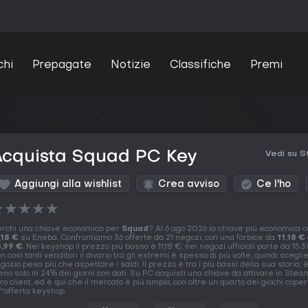
chi
Prepagate
Notizie
Classifiche
Premi
Acquista Squad PC Key
Vedi su 
Aggiungi alla wishlist
Crea avviso
Ce l'ho
★
★
★
★
★
rchi una chiave economica per
Squad
? Al 6 ago 2026 la chiave più economica c
,18 €
su Eneba. Confrontiamo 36 offerte da 21 negozi, con una forbice da
11,18 €
,99 €
. Nei keyshop il prezzo più basso è 11,18 €, nei negozi ufficiali parte da 15,3
n così tanti venditori il divario tra gli estremi è spesso di più volte, quindi sceglie
gozio pesa più che aspettare i saldi. Il prezzo è tra i più bassi della sua storia, 
no solo in 24% dei giorni con dati. Su PC acquisti una chiave da attivare in Steam
tro client, ed è qui che il mercato è più ampio, con oltre un quarto dei giochi coper
''offerta keyshop.