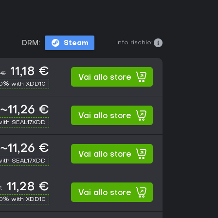
Info rischio:
DRM:
Steam
11,18 €
 €
Vai allo store
10% with XDD10
~11,26 €
Vai allo store
with SEAL17XDD
~11,26 €
Vai allo store
with SEAL17XDD
11,28 €
€
Vai allo store
10% with XDD10