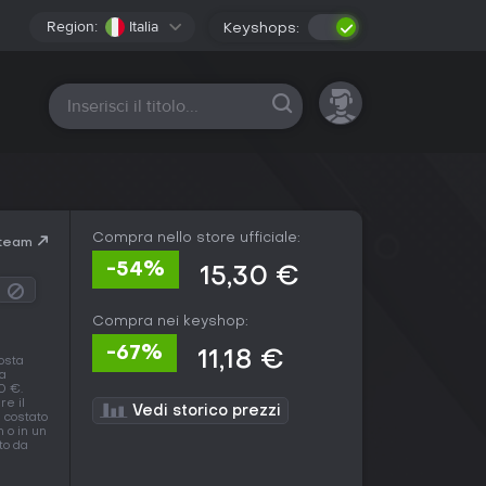
Region:
Italia
Keyshops:
Tutte le piattaforme
Compra nello store ufficiale:
Steam
-54%
15,30 €
Compra nei keyshop:
-67%
11,18 €
osta
a
0 €.
re il
Vedi storico prezzi
è costato
 o in un
to da