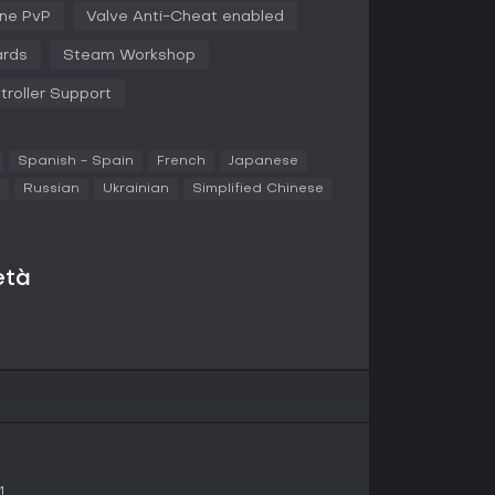
o grazie a feature come gli scope Picture-in-
ine PvP
Valve Anti-Cheat enabled
n sistema di Suppression che influisce su
uoco nemico. I loadout attingono da armi e veicoli
ards
Steam Workshop
do personalizzazioni adatte ai ruoli individuali. Il
a consente alle squadre di erigere fortificazioni
troller Support
nato, HMG e cannoni AT, mentre
i e materiali si adatta alle esigenze del campo
Spanish - Spain
French
Japanese
fanteria, veicoli e postazioni fisse, richiedendo
Russian
Ukrainian
Simplified Chinese
i avversari in ambienti dinamici.
Battles per l'azione PvP, con team di fazioni
età
trano su mappe ampie in combattimenti basati
, per un massimo di cinque giocatori in missioni
tono in evidenza i momenti chiave del gameplay.
a tutti, con contenuti extra disponibili nei
 a militari reali, come United States Marine Corps,
dian Army, ognuna con armi e veicoli unici che
1