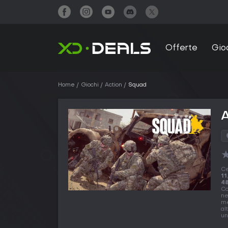
Offerte
Gio
Home
Giochi
Action
Squad
Ce
11
48
Co
ne
me
al
un