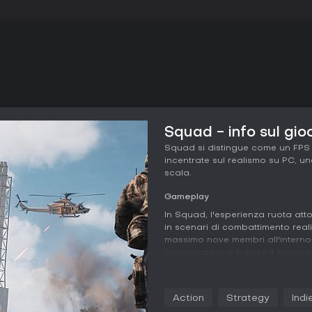
Squad - info sul gio
Squad si distingue come un FPS t
incentrate sul realismo su PC, un
scala.
Gameplay
In Squad, l'esperienza ruota atto
in scenari di combattimento reali
massimo nove membri all'interno 
comunicazione tramite il sistema 
discussioni di squadra, coordin
Strumenti per mappe e marker in-
momento.
Action
Strategy
Indi