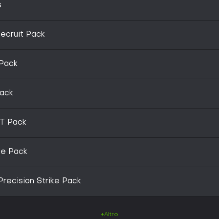
s
ecruit Pack
Pack
ack
T Pack
de Pack
recision Strike Pack
+Altro