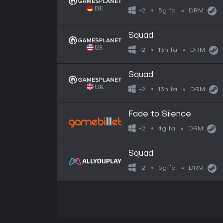
5g fa
+2
DRM:
Squad
13h fa
+2
DRM:
Squad
13h fa
+2
DRM:
Fade to Silence
4g fa
+2
DRM:
Squad
5g fa
+2
DRM: