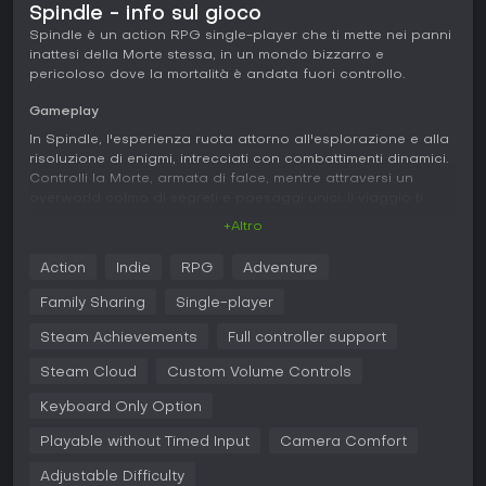
Spindle - info sul gioco
Spindle è un action RPG single-player che ti mette nei panni
inattesi della Morte stessa, in un mondo bizzarro e
pericoloso dove la mortalità è andata fuori controllo.
Gameplay
In Spindle, l'esperienza ruota attorno all'esplorazione e alla
risoluzione di enigmi, intrecciati con combattimenti dinamici.
Controlli la Morte, armata di falce, mentre attraversi un
overworld colmo di segreti e paesaggi unici. Il viaggio ti
porta in cinque dungeon distinti, zeppi di rompicapi,
+Altro
trappole e passaggi nascosti che richiedono attenzione ai
dettagli per avanzare. I combattimenti spaziano da scontri
Action
Indie
RPG
Adventure
con creature minori a epiche battaglie contro boss, dove
contano strategia e riflessi. Un meccanismo distintivo ti
Family Sharing
Single-player
permette di passare il controllo al tuo fedele Maiale per
sezioni dedicate, sfruttando le sue abilità per superare
Steam Achievements
Full controller support
ostacoli. Impostazioni di difficoltà regolabili adattano la
Steam Cloud
Custom Volume Controls
sfida al tuo stile, mentre il pieno supporto ai controller
garantisce un handling fluido su vari setup. Opzioni di
Keyboard Only Option
accessibilità come comfort della camera e controlli volume
personalizzati lo rendono adatto a ogni tipo di giocatore.
Playable without Timed Input
Camera Comfort
La narrazione si svela attraverso interazioni con personaggi
Adjustable Difficulty