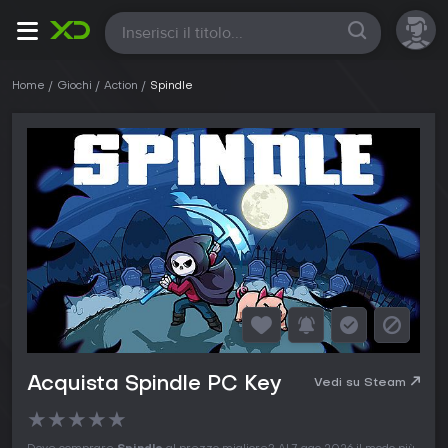
Tutte
Home
Giochi
Action
Spindle
Acquista Spindle PC Key
Vedi su Steam
★
★
★
★
★