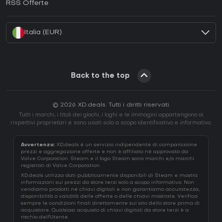
RSS Offerte
Come attivare una Battle.net CD Key?
Italia (EUR)
Back to the top
© 2026 XD.deals. Tutti i diritti riservati.
Tutti i marchi, i titoli dei giochi, i loghi e le immagini appartengono ai
rispettivi proprietari e sono usati solo a scopo identificativo e informativo.
Avvertenza:
XD.deals è un servizio indipendente di comparazione
prezzi e aggregazione offerte e non è affiliato né approvato da
Valve Corporation. Steam e il logo Steam sono marchi e/o marchi
registrati di Valve Corporation.
XD.deals utilizza dati pubblicamente disponibili di Steam e mostra
informazioni sui prezzi da store terzi solo a scopo informativo. Non
vendiamo prodotti né chiavi digitali e non garantiamo accuratezza,
disponibilità o validità delle offerte o delle chiavi mostrate. Verifica
sempre le condizioni finali direttamente sul sito dello store prima di
acquistare. Qualsiasi acquisto di chiavi digitali da store terzi è a
rischio dell'Utente.