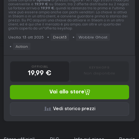
Dove comprare
Spindle
al prezzo migliore? Al 7 ago 2026 il modo più
conveniente è
19,99 €
su Steam, tra 2 offerte distribuite su 2 negozi.
La forbice arriva a
19,99 €
, quindi la distanza tra la prima e l'ultima
voce può essere ampia anche con pochi venditori. La chiave si attiva
in Steam o in un altro client, e conviene guardare prima lo storico dei
prezzi. Su PC acquisti una chiave da attivare in Steam o in un altro
client, ed è qui che il mercato è più ampio, con oltre un quarto dei
giochi coperto da un''offerta keyshop.
Uscita: 13 ott 2025
Deck13
Wobble Ghost
Action
OFFICIAL
KEYSHOPS
19,99 €
Non disponibile
Vai allo store
Vedi storico prezzi