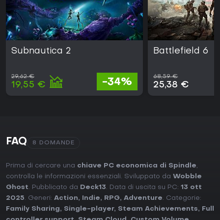
Subnautica 2
Battlefield 6
29,62 €
68,59 €
-34%
19,55 €
25,38 €
FAQ
8 DOMANDE
Prima di cercare una
chiave PC economica di Spindle
,
controlla le informazioni essenziali. Sviluppato da
Wobble
Ghost
. Pubblicato da
Deck13
. Data di uscita su PC:
13 ott
2025
. Generi:
Action
,
Indie
,
RPG
,
Adventure
. Categorie:
Family Sharing
,
Single-player
,
Steam Achievements
,
Full
controller support
,
Steam Cloud
,
Custom Volume