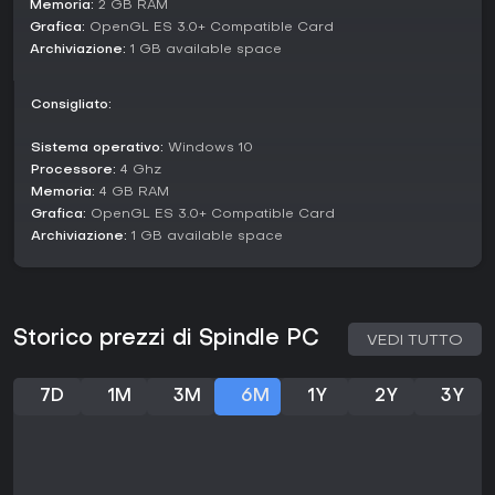
Memoria:
2 GB RAM
Grafica:
OpenGL ES 3.0+ Compatible Card
Vale la pena giocarci?
Archiviazione:
1 GB available space
Con un'accoglienza molto positiva sulle piattaforme
disponibili, inclusi il 96% di recensioni positive su 285
giocatori e un 93% recente su 15 recensioni, Spindle
Consigliato:
conquista chi ama avventure narrative con enigmi. Il tempo
di completamento breve, spesso sotto le 10 ore, è perfetto
Sistema operativo:
Windows 10
per esperienze concise ma indimenticabili. Se apprezzi
Processore:
4 Ghz
action adventure old-school che mescolano combattimenti,
Memoria:
4 GB RAM
esplorazione e storia senza complessità eccessive, questo
Grafica:
OpenGL ES 3.0+ Compatible Card
titolo soddisfa appieno. Chi cerca però rigiocabilità estesa
Archiviazione:
1 GB available space
o multiplayer potrebbe trovarlo limitato. Nel complesso, la
sua presentazione affascinante e i temi riflessivi lo rendono
una scelta solida per fan degli indie RPG.
Storico prezzi di Spindle PC
VEDI TUTTO
7D
1M
3M
6M
1Y
2Y
3Y