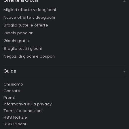
Offerte & Giochi
Migliori offerte videogiochi
Nuove offerte videogiochi
Sfoglia tutte le offerte
Giochi popolari
Giochi gratis
Sfoglia tutti i giochi
Negozi di giochi e coupon
Guide
FAQ
Chi siamo
Guide e tutorial
Contatti
Come attivare una Steam CD Key?
Premi
Come attivare una Epic Games CD Key?
Informativa sulla privacy
Termini e condizioni
Come attivare una GOG CD Key?
RSS Notizie
Come attivare una Ubisoft Connect CD Key?
RSS Giochi
Come attivare una EA App CD Key?