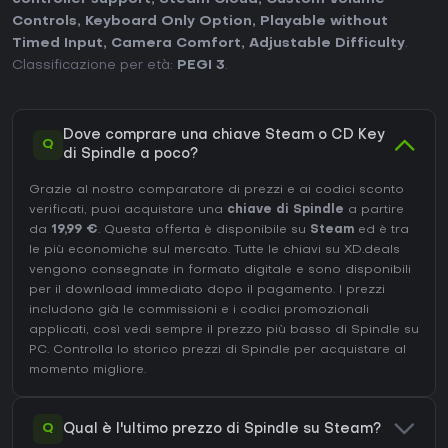
Controls
,
Keyboard Only Option
,
Playable without
Timed Input
,
Camera Comfort
,
Adjustable Difficulty
.
Classificazione per età:
PEGI 3
.
Dove comprare una chiave Steam o CD Key
Q
di Spindle a poco?
Grazie al nostro comparatore di prezzi e ai codici sconto
verificati, puoi acquistare una
chiave di Spindle
a partire
da
19,99 €
. Questa offerta è disponibile su
Steam
ed è tra
le più economiche sul mercato. Tutte le chiavi su XD.deals
vengono consegnate in formato digitale e sono disponibili
per il download immediato dopo il pagamento. I prezzi
includono già le commissioni e i codici promozionali
applicati, così vedi sempre il prezzo più basso di Spindle su
PC
. Controlla lo
storico prezzi di Spindle
per acquistare al
momento migliore.
Q
Qual è l'ultimo prezzo di Spindle su Steam?