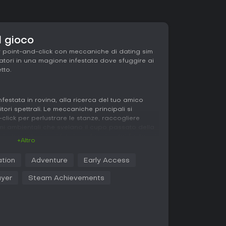
l gioco
r point-and-click con meccaniche di dating sim
atori in una magione infestata dove sfuggire ai
tto.
festata in rovina, alla ricerca del tuo amico
ori spettrali. Le meccaniche principali si
click per perlustrare le stanze, raccogliere
gmi ambientali che svelano il cupo passato della
chiedono decisioni fulminee: fuggire dai fantasmi,
+Altro
oggetti per distrarli. Una svolta unica incorpora
oi fantasmi, regali e costruzione di rapporti
ation
Adventure
Early Access
 trasformare nemici in alleati. La gestione della
é l'esposizione prolungata agli orrori prosciuga
ayer
Steam Achievements
ucinazioni o peggio. Il gioco punta su strategia
corsi nella villa su più livelli, con ogni piano che
ta di indizi narrativi, che sbloccano aree inedite