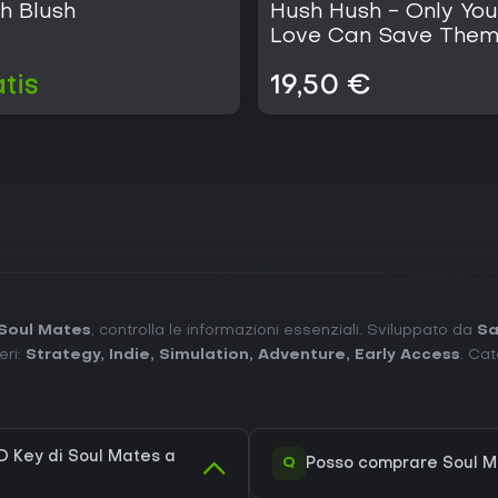
h Blush
Hush Hush - Only You
Love Can Save The
tis
19,50 €
Soul Mates
, controlla le informazioni essenziali. Sviluppato da
Sa
eri:
Strategy
,
Indie
,
Simulation
,
Adventure
,
Early Access
. Ca
 Key di Soul Mates a
Q
Posso comprare Soul M