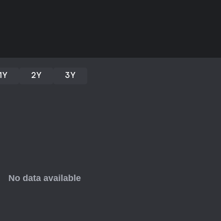
Vale la pena giocarci?
Con un rating del 100% positivo
elogi per la sua miscela innovati
enigmi intelligenti, le interazioni 
spaventi e umorismo. Se ami i gio
mescolando inseguimenti tesi a dia
per chi cerca un survival horror
1Y
2Y
3Y
stato Early Access e gli aggiorna
influenzarne lo sviluppo coi tu
gli appassionati di indie fuori da