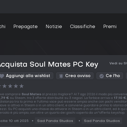
chi
Prepagate
Notizie
Classifiche
Premi
cquista Soul Mates PC Key
Vedi su 
Aggiungi alla wishlist
Crea avviso
Ce l'ho
★
★
★
★
★
ve comprare
Soul Mates
al prezzo migliore? Al 7 ago 2026 il modo più conveni
,79 €
su Steam, tra 3 offerte distribuite su 3 negozi. La forbice arriva a
17,10 €
 distanza tra la prima e l'ultima voce può essere ampia anche con pochi venditori
iave si attiva in Steam o in un altro client, e conviene guardare prima lo storico d
ezzi. Su PC acquisti una chiave da attivare in Steam o in un altro client, ed è qui 
rcato è più ampio, con oltre un quarto dei giochi coperto da un''offerta keyshop.
cita: 10 ott 2025
Sad Panda Studios
Sad Panda Studios