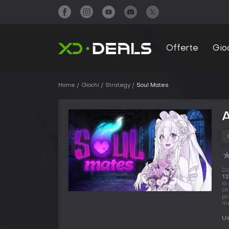
Offerte
Gio
Home
Giochi
Strategy
Soul Mates
A
Do
12
la
ch
pr
me
Us