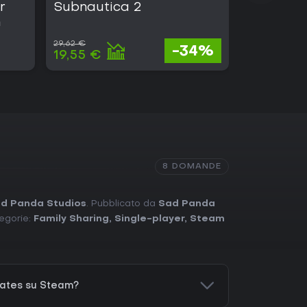
r
Subnautica 2
EA SPOR
m
29,62 €
89,12 €
-34%
19,55 €
22,28 €
8 DOMANDE
d Panda Studios
. Pubblicato da
Sad Panda
tegorie:
Family Sharing
,
Single-player
,
Steam
ates su Steam?