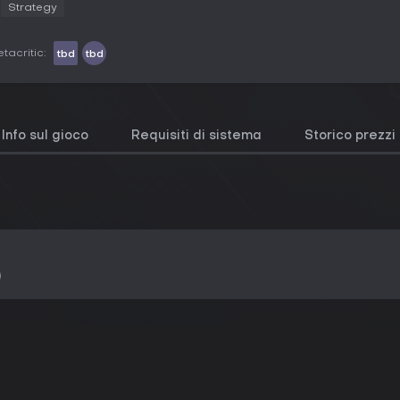
Strategy
tacritic:
tbd
tbd
Info sul gioco
Requisiti di sistema
Storico prezzi