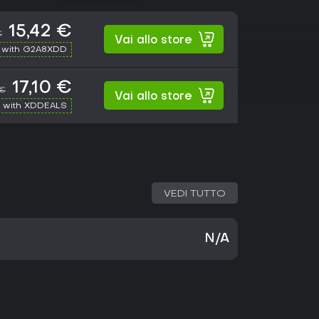
15,42 €
€
Vai allo store
 with G2A8XDD
17,10 €
 €
Vai allo store
 with XDDEALS
VEDI TUTTO
N/A