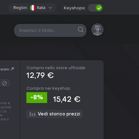
Region:
Italia
Keyshops:
Tutte le piattaforme
Compra nello store ufficiale:
Steam
12,79 €
Compra nei keyshop:
-8%
15,42 €
ente è
, quindi
. La
Vedi storico prezzi
ei
che il