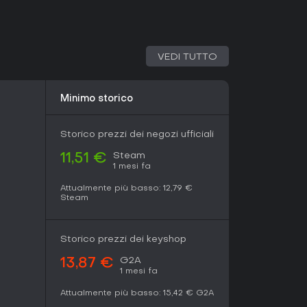
 da 77 recensioni Steam, Soul Mates ha ricevuto
va di horror e dating sim. I giocatori lodano gli
VEDI TUTTO
coinvolgenti coi fantasmi e l'equilibrio tra
chi narrativi che stravolgono le aspettative,
loghi flirtanti, questo titolo spicca. È ideale
Minimo storico
 fresco senza complessità eccessive. Visto lo
menti regolari, entrarci ora ti permette di
oi feedback, rendendolo una scelta azzeccata per
Storico prezzi dei negozi ufficiali
gli schemi.
Steam
11,51 €
1 mesi fa
Attualmente più basso:
12,79 €
Steam
Storico prezzi dei keyshop
G2A
13,87 €
1 mesi fa
Attualmente più basso:
15,42 €
G2A