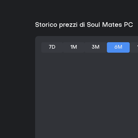
Storico prezzi di Soul Mates PC
7D
1M
3M
6M