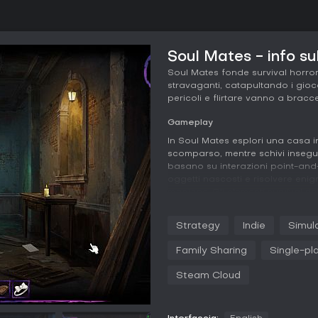
Soul Mates - info su
Soul Mates fonde survival horro
stravaganti, catapultando i gioc
pericoli e flirtare vanno a bracce
Gameplay
In Soul Mates esplori una casa in
scomparso, mentre schivi inseguit
basano su interazioni point-and-
oggetti nascosti e risolvere eni
magione. Gli elementi survival ri
nasconderti nelle ombre o usare 
feature da dating sim, con chat c
Strategy
Indie
Simul
tramite scelte dialoghi, capaci di
sanità mentale è cruciale, poich
Family Sharing
Single-pl
lo stato mentale, provocando all
nel gestire risorse e tracciare per
Steam Cloud
porta nuove sfide e entità.
La progressione lega alla scoper