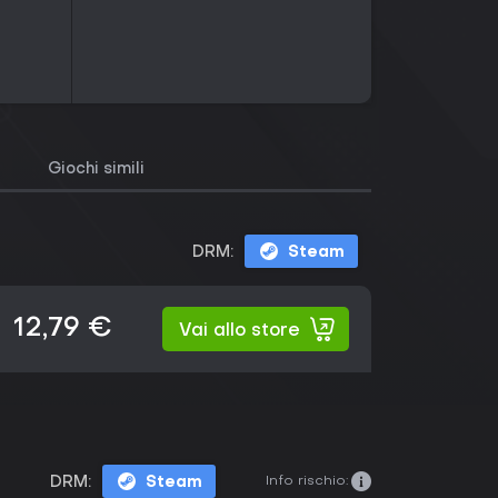
Giochi simili
DRM:
Steam
12,79 €
Vai allo store
Info rischio:
DRM:
Steam