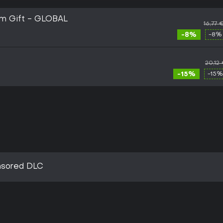
am Gift - GLOBAL
16,77 
-8%
-8%
20,12
-15%
-15%
nsored DLC