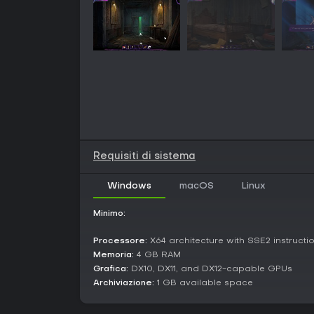
Requisiti di sistema
Windows
macOS
Linux
Minimo:
Processore:
X64 architecture with SSE2 instructi
Memoria:
4 GB RAM
Grafica:
DX10, DX11, and DX12-capable GPUs
Archiviazione:
1 GB available space