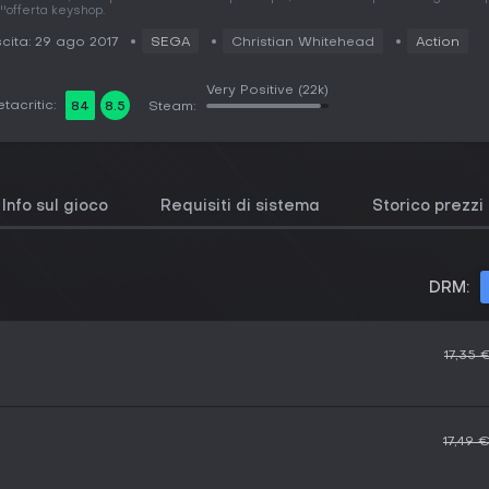
''offerta keyshop.
cita: 29 ago 2017
SEGA
Christian Whitehead
Action
Very Positive
(22k)
tacritic:
84
8.5
Steam:
Info sul gioco
Requisiti di sistema
Storico prezzi
DRM:
17,35 
17,49 