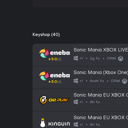
Keyshop (40)
Sonic Mania XBOX LIV
2g fa
+1
DRM:
★
5.0
(2)
Sonic Mania (Xbox On
4sett fa
+1
DRM:
★
5.0
(2)
Sonic Mania EU XBOX O
8h fa
+1
Sonic Mania EU XBOX O
8h fa
+1