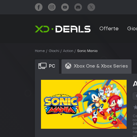
Offerte
Gio
Home
Giochi
Action
Sonic Mania
PC
Xbox One & Xbox Series
A
Ce
co
25
co
ne
un