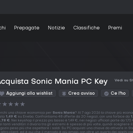
chi
Prepagate
Notizie
Classifiche
Premi
cquista Sonic Mania PC Key
Vedi su 
Aggiungi alla wishlist
Crea avviso
Ce l'ho
★
★
★
★
★
rchi una chiave economica per
Sonic Mania
? Al 7 ago 2026 la chiave più econ
sta
1,49 €
su Eneba. Confrontiamo 48 offerte da 20 negozi, con una forbice da
1
,78 €
. Nei keyshop il prezzo più basso è 1,49 €, nei negozi ufficiali parte da 1,75
sì tanti venditori il divario tra gli estremi è spesso di più volte, quindi scegliere il
gozio pesa più che aspettare i saldi. Su PC acquisti una chiave da attivare in St
 altro client, ed è qui che il mercato è più ampio, con oltre un quarto dei giochi c