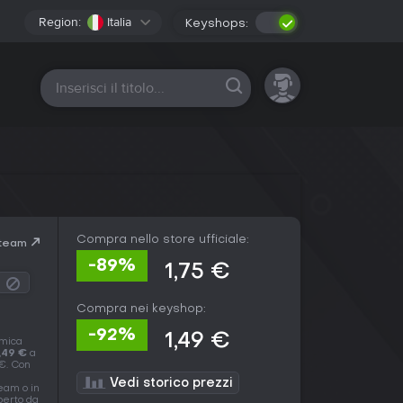
Region:
Italia
Keyshops:
Tutte le piattaforme
Compra nello store ufficiale:
Steam
-89%
1,75 €
Compra nei keyshop:
-92%
1,49 €
omica
,49 €
a
 €. Con
Vedi storico prezzi
eam o in
operto da