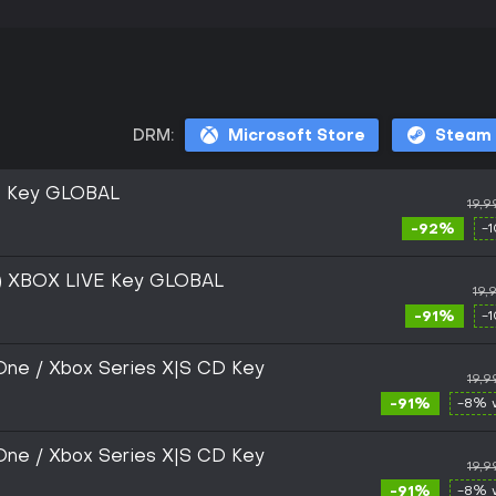
DRM:
Microsoft Store
Steam
E Key GLOBAL
19,9
-92%
-
e) XBOX LIVE Key GLOBAL
19,
-91%
-
ne / Xbox Series X|S CD Key
19,9
-91%
-8% 
ne / Xbox Series X|S CD Key
19,9
-91%
-8% 