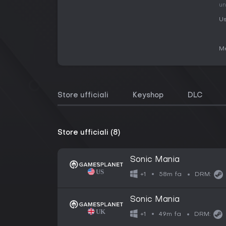
un
Us
Me
Store ufficiali
Keyshop
DLC
Store ufficiali (8)
Sonic Mania
58m fa
+1
DRM:
Sonic Mania
49m fa
+1
DRM: