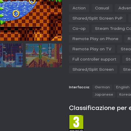
fungono da sistema di salute: rac
Action
Casual
Adven
significa ripartire da capo se s
nascosti nei monitori concedono 
Shared/Split Screen PvP
extra, introducendo strategia nel
Co-op
Steam Trading C
Le Special Stages si attivano r
inseguimento pseudo-3D in cui r
Remote Play on Phone
R
Queste smeraldi sbloccano le sup
ispirate ai titoli più vecchi, ri
Remote Play on TV
Stea
che attivano extra come la debu
gli atti, mettendoti di fronte a 
Full controller support
St
scontri creativi che mettono alla 
Shared/Split Screen
Ste
Modalità di gioco
L'esperienza principale si snoda
13 zone, ognuna divisa in due atti
Interfaccia:
German
English
con cutscene brevi, affrontando 
Japanese
Korea
multiplayer aggiunge competizion
corrono verso il traguardo, o co-
Classificazione per 
La Time Attack permette di rigioc
online che registrano le tue pe
Mode, che remix level e modifica 
modalità competizione a quattro 