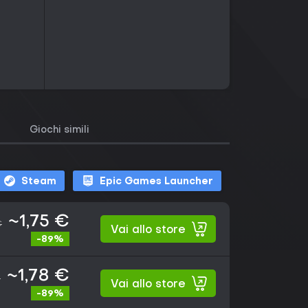
Giochi simili
Steam
Epic Games Launcher
~1,75 €
€
Vai allo store
-89%
~1,78 €
€
Vai allo store
-89%