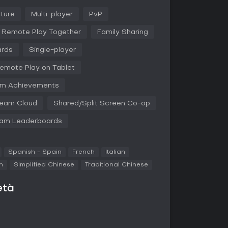
coglierli ti protegge dai danni, ma perderli
ture
Multi-player
PvP
ubisci un colpo senza averne. I power-up
boost temporanei come l'invincibilità o velocità
Remote Play Together
Family Sharing
le tue corse.
ards
Single-player
accogliendo giant ring, passando a un
incorri un UFO per afferrare le Chaos Emeralds.
emote Play on Tablet
er forme e il vero finale. Le Bonus Stages,
chiedono di raccogliere blue spheres per medaglie
m Achievements
g mode. I combattimenti contro i boss chiudono
Doctor Eggman o alle sue creazioni robotiche in
eam Cloud
Shared/Split Screen Co-op
prova timing e agilità.
am Leaderboards
 in una modalità storia single-player attraverso
 con classici remixati e aree originali. Procedi
Spanish - Spain
French
Italian
antagonisti come gli Hard-Boiled Heavies. Il
n
Simplified Chinese
Traditional Chinese
e con gare split-screen in cui due giocatori
op per controllare Sonic e Tails insieme.
età
are i livelli per tempi record, con leaderboard
rformance. La versione espansa introduce Encore
il sistema vite per una sfida rinnovata. Una
giocatori alza la posta in gioco, mentre il