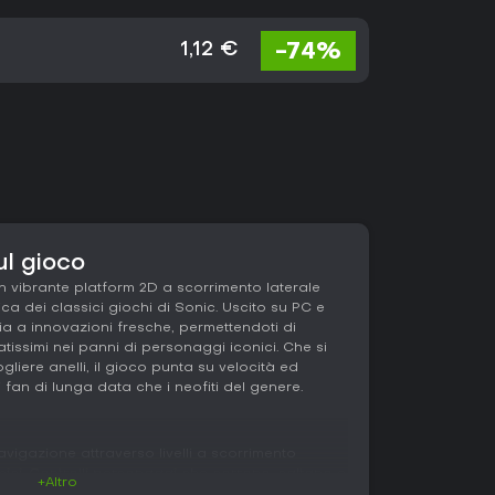
-74%
1,12 €
ul gioco
 vibrante platform 2D a scorrimento laterale
tica dei classici giochi di Sonic. Uscito su PC e
ia a innovazioni fresche, permettendoti di
ratissimi nei panni di personaggi iconici. Che si
ogliere anelli, il gioco punta su velocità ed
fan di lunga data che i neofiti del genere.
avigazione attraverso livelli a scorrimento
emici. Controlli personaggi che corrono, saltano e
+Altro
 arrivare alla fine di ogni atto. Gli anelli