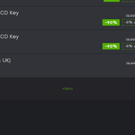
 CD Key
19,9
-90%
-8% 
 CD Key
19,9
-90%
-8% 
& UK)
19,9
+Altro