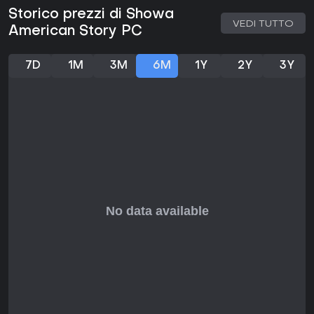
impressioni dirette.
Storico prezzi di Showa
VEDI TUTTO
American Story PC
7D
1M
3M
6M
1Y
2Y
3Y