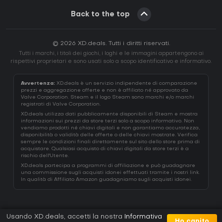
Back to the top
© 2026 XD.deals. Tutti i diritti riservati.
Tutti i marchi, i titoli dei giochi, i loghi e le immagini appartengono ai
rispettivi proprietari e sono usati solo a scopo identificativo e informativo.
Avvertenza:
XD.deals è un servizio indipendente di comparazione
prezzi e aggregazione offerte e non è affiliato né approvato da
Valve Corporation. Steam e il logo Steam sono marchi e/o marchi
registrati di Valve Corporation.
XD.deals utilizza dati pubblicamente disponibili di Steam e mostra
informazioni sui prezzi da store terzi solo a scopo informativo. Non
vendiamo prodotti né chiavi digitali e non garantiamo accuratezza,
disponibilità o validità delle offerte o delle chiavi mostrate. Verifica
sempre le condizioni finali direttamente sul sito dello store prima di
acquistare. Qualsiasi acquisto di chiavi digitali da store terzi è a
rischio dell'Utente.
XD.deals partecipa a programmi di affiliazione e può guadagnare
una commissione sugli acquisti idonei effettuati tramite i nostri link.
In qualità di Affiliato Amazon guadagniamo sugli acquisti idonei.
Usando XD.deals, accetti la nostra
Informativa
Ho capito