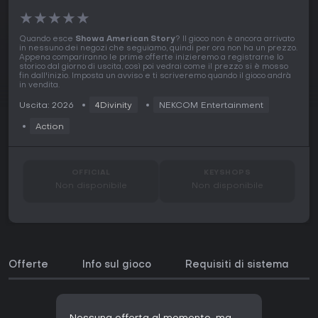
★
★
★
★
★
Quando esce
Showa American Story
? Il gioco non è ancora arrivato
in nessuno dei negozi che seguiamo, quindi per ora non ha un prezzo.
Appena compariranno le prime offerte inizieremo a registrarne lo
storico dal giorno di uscita, così poi vedrai come il prezzo si è mosso
fin dall'inizio. Imposta un avviso e ti scriveremo quando il gioco andrà
in vendita.
Uscita: 2026
4Divinity
NEKCOM Entertainment
Action
OFFICIAL
KEYSHOPS
Non disponibile
Non disponibile
Offerte
Info sul gioco
Requisiti di sistema