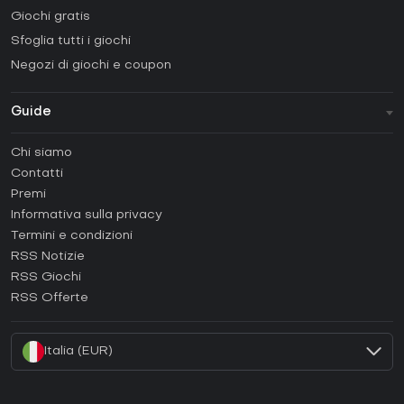
Giochi gratis
Sfoglia tutti i giochi
Negozi di giochi e coupon
Guide
FAQ
Chi siamo
Guide e tutorial
Contatti
Come attivare una Steam CD Key?
Premi
Come attivare una Epic Games CD Key?
Informativa sulla privacy
Termini e condizioni
Come attivare una GOG CD Key?
RSS Notizie
Come attivare una Ubisoft Connect CD Key?
RSS Giochi
Come attivare una EA App CD Key?
RSS Offerte
Come attivare una Battle.net CD Key?
Italia (EUR)