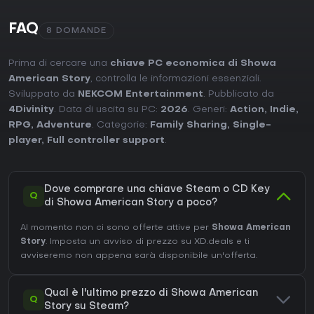
FAQ
8 DOMANDE
Prima di cercare una
chiave PC economica di Showa
American Story
, controlla le informazioni essenziali.
Sviluppato da
NEKCOM Entertainment
. Pubblicato da
4Divinity
. Data di uscita su PC:
2026
. Generi:
Action
,
Indie
,
RPG
,
Adventure
. Categorie:
Family Sharing
,
Single-
player
,
Full controller support
.
Dove comprare una chiave Steam o CD Key
Q
di Showa American Story a poco?
Al momento non ci sono offerte attive per
Showa American
Story
. Imposta un avviso di prezzo su XD.deals e ti
avviseremo non appena sarà disponibile un'offerta.
Qual è l'ultimo prezzo di Showa American
Q
Story su Steam?