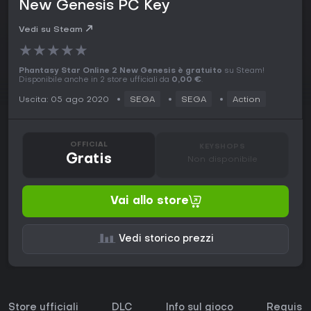
New Genesis PC Key
Vedi su Steam
★
★
★
★
★
Phantasy Star Online 2 New Genesis è gratuito
su Steam!
Disponibile anche in 2 store ufficiali da
0,00 €
.
Uscita: 05 ago 2020
SEGA
SEGA
Action
OFFICIAL
KEYSHOPS
Gratis
Non disponibile
Vai allo store
Vedi storico prezzi
Store ufficiali
DLC
Info sul gioco
Requisit