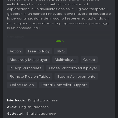
multiplayer, che unisce combattimenti intensi ed
esplorazione in un'ambientazione sci-fi. Il gioco trasporta i
giocatori in un mondo rinnovato, dove il lavoro di squadra e
la personalizzazione definiscono l'esperienza, attirando chi
ama il gioco cooperativo e la progressione dei personaggi
in un contesto RPG.
Gameplay
+Altro
In Phantasy Star Online 2 New Genesis, il ciclo di gioco
ruota intorno a combattimenti veloci contro nemici vari in
Action
Free To Play
RPG
ambienti open world. I giocatori scelgono tra diverse classi,
ognuna con armi e abilità uniche che influenzano lo stile
Massively Multiplayer
Multi-player
Co-op
delle battaglie. Meccaniche di movimento come Photon
Dash per scatti rapidi e Photon Glide per planate aeree
In-App Purchases
Cross-Platform Multiplayer
facilitano la navigazione nei vasti campi. Il combattimento è
Remote Play on Tablet
Steam Achievements
reattivo, con azioni che si incatenano in combo contro
avversari potenti. La creazione del personaggio offre una
Online Co-op
Partial Controller Support
personalizzazione dettagliata, per distinguersi nel
multiplayer. La progressione si basa su raccolta di risorse e
completamento di missioni, che sbloccano nuove abilità e
Interfaccia:
English
Japanese
equipaggiamento.
Audio:
English
Japanese
Il titolo punta sull'azione in tempo reale, dove tempismo e
Sottotitoli:
English
Japanese
posizionamento sono cruciali negli scontri. I nemici