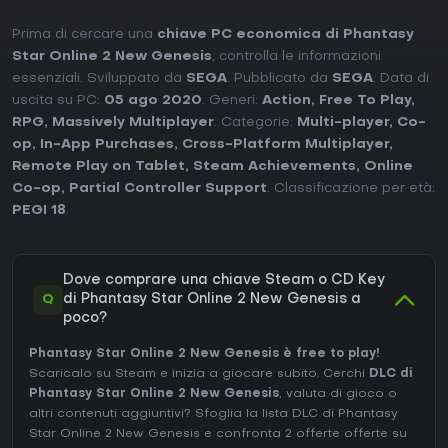
Prima di cercare una
chiave PC economica di Phantasy
Star Online 2 New Genesis
, controlla le informazioni
essenziali. Sviluppato da
SEGA
. Pubblicato da
SEGA
. Data di
uscita su PC:
05 ago 2020
. Generi:
Action
,
Free To Play
,
RPG
,
Massively Multiplayer
. Categorie:
Multi-player
,
Co-
op
,
In-App Purchases
,
Cross-Platform Multiplayer
,
Remote Play on Tablet
,
Steam Achievements
,
Online
Co-op
,
Partial Controller Support
. Classificazione per età:
PEGI 18
.
Dove comprare una chiave Steam o CD Key
Q
di Phantasy Star Online 2 New Genesis a
poco?
Phantasy Star Online 2 New Genesis è free to play!
Scaricalo su Steam e inizia a giocare subito. Cerchi
DLC di
Phantasy Star Online 2 New Genesis
, valuta di gioco o
altri contenuti aggiuntivi?
Sfoglia la lista DLC di Phantasy
Star Online 2 New Genesis
e confronta 2 offerte offerte su