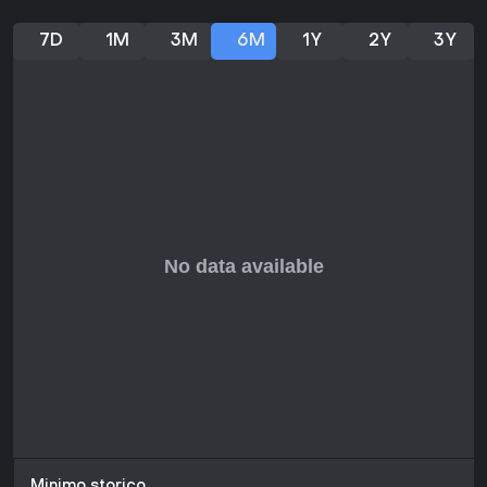
personalizzazione, pur notando qualche frustrazione
persistente. Con aggiornamenti costanti che affinano
7D
1M
3M
6M
1Y
2Y
3Y
l'esperienza, si adatta a chi cerca azione sci-fi cooperativa.
Se ami battaglie rapide e gioco di squadra in un mondo in
evoluzione, è un'opzione convincente senza costi iniziali.
Minimo storico