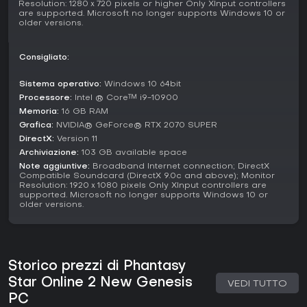
Resolution: 1280ｘ720 pixels or higher Only XInput controllers
nel corso del gioco. Le meccaniche includono la gestione
are supported. Microsoft no longer supports Windows 10 or
older versions.
delle risorse, con la raccolta di oggetti nei campi che
supporta crafting e potenziamenti.
Consigliato:
Le meccaniche di esplorazione premiano la ricognizione
accurata, con zone nascoste che regalano scoperte
preziose. L'evoluzione del sistema porta controlli aggiornati
Sistema operativo:
Windows 10 64bit
per interazioni più fluide, rendendolo accessibile ma
Processore:
Intel ® Core™ i9-10900
profondo per sessioni prolungate.
Memoria:
16 GB RAM
Grafica:
NVIDIA® GeForce® RTX 2070 SUPER
Current Updates and State
DirectX:
Version 11
Nel 2026, Phantasy Star Online 2 New Genesis ha ricevuto
Archiviazione:
103 GB available space
aggiornamenti importanti che migliorano il contenuto
Note aggiuntive:
Broadband Internet connection; DirectX
endgame e i sistemi di progressione. Le stagioni recenti
Compatible Soundcard (DirectX 9.0c and above); Monitor
Resolution: 1920ｘ1080 pixels Only XInput controllers are
introducono nuove sfide e ricompense, mantenendo il
supported. Microsoft no longer supports Windows 10 or
mondo vivo con eventi freschi. Questi interventi risolvono
older versions.
problemi passati, creando un ciclo più gratificante per i
giocatori dedicati.
Vale la pena giocarci?
Storico prezzi di Phantasy
Per gli appassionati di action RPG con un forte accento
multiplayer, Phantasy Star Online 2 New Genesis offre basi
Star Online 2 New Genesis
VEDI TUTTO
solide da scoprire, soprattutto grazie al modello free-to-
PC
play. Il pubblico apprezza combattimenti divertenti e