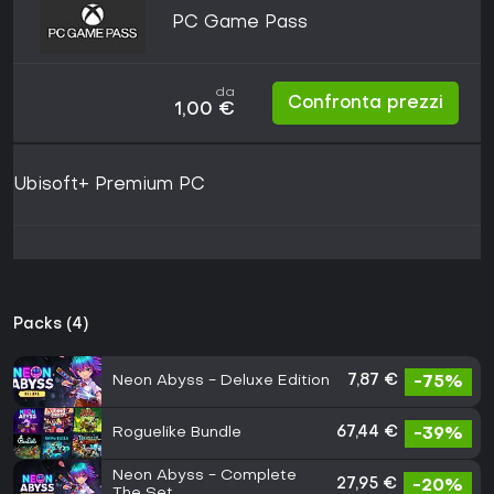
PC Game Pass
da
Confronta prezzi
1,00 €
Ubisoft+ Premium PC
Packs (4)
Neon Abyss - Deluxe Edition
7,87 €
-75%
Roguelike Bundle
67,44 €
-39%
Neon Abyss - Complete
27,95 €
-20%
The Set