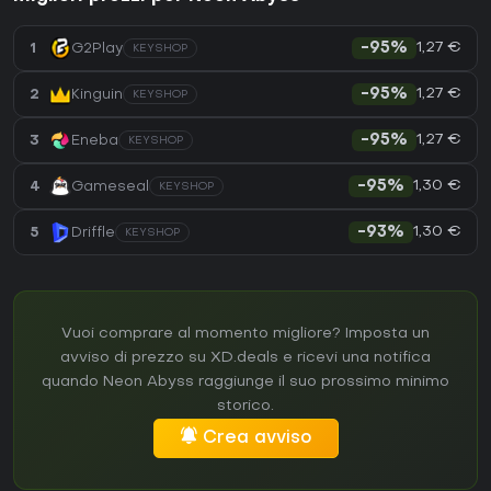
1,27 €
1
G2Play
-95%
KEYSHOP
1,27 €
2
Kinguin
-95%
KEYSHOP
1,27 €
3
Eneba
-95%
KEYSHOP
1,30 €
4
Gameseal
-95%
KEYSHOP
1,30 €
5
Driffle
-93%
KEYSHOP
Vuoi comprare al momento migliore? Imposta un
avviso di prezzo su XD.deals e ricevi una notifica
quando Neon Abyss raggiunge il suo prossimo minimo
storico.
Crea avviso