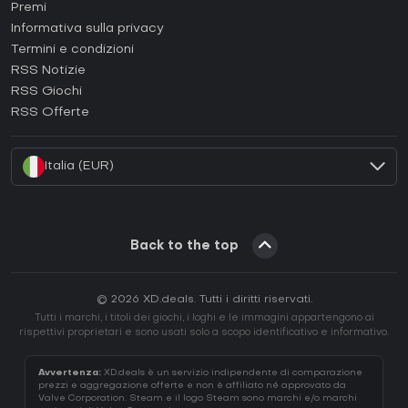
Come attivare una Steam CD Key?
Premi
Come attivare una Epic Games CD Key?
Informativa sulla privacy
Termini e condizioni
Come attivare una GOG CD Key?
RSS Notizie
Come attivare una Ubisoft Connect CD Key?
RSS Giochi
Come attivare una EA App CD Key?
RSS Offerte
Come attivare una Battle.net CD Key?
Italia (EUR)
Back to the top
© 2026 XD.deals. Tutti i diritti riservati.
Tutti i marchi, i titoli dei giochi, i loghi e le immagini appartengono ai
rispettivi proprietari e sono usati solo a scopo identificativo e informativo.
Avvertenza:
XD.deals è un servizio indipendente di comparazione
prezzi e aggregazione offerte e non è affiliato né approvato da
Valve Corporation. Steam e il logo Steam sono marchi e/o marchi