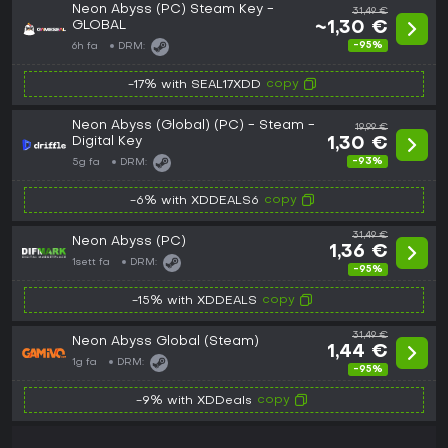
Neon Abyss (PC) Steam Key -
31,49 €
GLOBAL
~1,30 €
-95%
6h fa
DRM:
copy
-17% with SEAL17XDD
Neon Abyss (Global) (PC) - Steam -
19,99 €
Digital Key
1,30 €
-93%
5g fa
DRM:
copy
-6% with XDDEALS6
31,49 €
Neon Abyss (PC)
1,36 €
1sett fa
DRM:
-95%
copy
-15% with XDDEALS
31,49 €
Neon Abyss Global (Steam)
1,44 €
1g fa
DRM:
-95%
copy
-9% with XDDeals