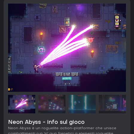
Neon Abyss - info sul gioco
Neon Abyss è un roguelite action-platformer che unisce
combattimenti run 'n' gun frenetici a elementi roguelike