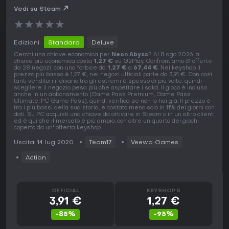
Vedi su Steam
★
★
★
★
★
Edizioni:
Standard
Deluxe
Cerchi una chiave economica per
Neon Abyss
? Al 8 ago 2026 la
chiave più economica costa
1,27 €
su G2Play. Confrontiamo 61 offerte
da 28 negozi, con una forbice da
1,27 €
a
67,44 €
. Nei keyshop il
prezzo più basso è 1,27 €, nei negozi ufficiali parte da 3,91 €. Con così
tanti venditori il divario tra gli estremi è spesso di più volte, quindi
scegliere il negozio pesa più che aspettare i saldi. Il gioco è incluso
anche in un abbonamento (Game Pass Premium, Game Pass
Ultimate, PC Game Pass), quindi verifica se non lo hai già. Il prezzo è
tra i più bassi della sua storia, è costato meno solo in 11% dei giorni con
dati. Su PC acquisti una chiave da attivare in Steam o in un altro client,
ed è qui che il mercato è più ampio, con oltre un quarto dei giochi
coperto da un''offerta keyshop.
Uscita: 14 lug 2020
Team17
Veewo Games
Action
OFFICIAL
KEYSHOPS
3,91 €
1,27 €
-85%
-95%