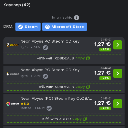
Keyshop (42)
Info rischio:
DRM:
Steam
Microsoft Store
31,49 €
Neon Abyss PC Steam CD Key
1,27 €
1g fa
DRM:
-95%
copy
-8% with XD8DEALS
31,49 €
Neon Abyss PC Steam CD Key
1,27 €
1g fa
DRM:
-95%
copy
-8% with XD8DEALS
Neon Abyss (PC) Steam Key GLOBAL
31,49 €
1,27 €
★
5.0
1sett fa
DRM:
-95%
copy
-10% with XDD10