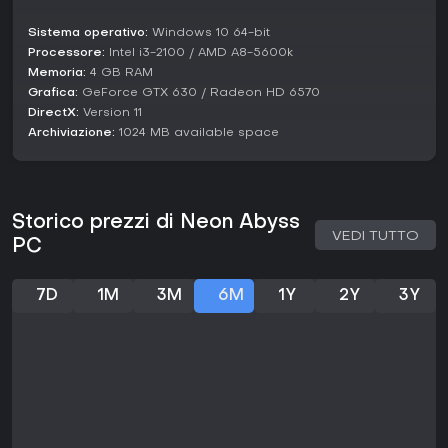
Vale la pena giocarci?
Sistema operativo:
Windows 10 64-bit
Processore:
Intel i3-2100 / AMD A8-5600k
Per gli appassionati di roguelite che amano azione caotica
e personalizzazione profonda, Neon Abyss regala
Memoria:
4 GB RAM
un'esperienza avvincente tra shooting, platforming e
Grafica:
GeForce GTX 630 / Radeon HD 6570
progressione. I giocatori ne lodano le sinergie divertenti e la
DirectX:
Version 11
rigiocabilità, pur notando qualche ripetitività nelle sessioni
Archiviazione:
1024 MB available space
lunghe. Con un appeal costante nel genere, si addice a chi
cerca run rapide e intense o immersioni strategiche più
spinte, risultando una scelta solida per i fan di action RPG.
Storico prezzi di Neon Abyss
VEDI TUTTO
PC
7D
1M
3M
6M
1Y
2Y
3Y