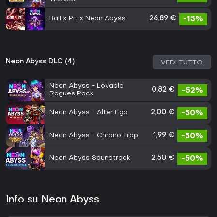
Ball x Pit x Neon Abyss
26,89 €
-15%
Neon Abyss DLC (4)
VEDI TUTTO
Neon Abyss - Lovable
0,82 €
-52%
Rogues Pack
Neon Abyss - Alter Ego
2,00 €
-50%
Neon Abyss - Chrono Trap
1,99 €
-50%
Neon Abyss Soundtrack
2,50 €
-50%
Info su Neon Abyss