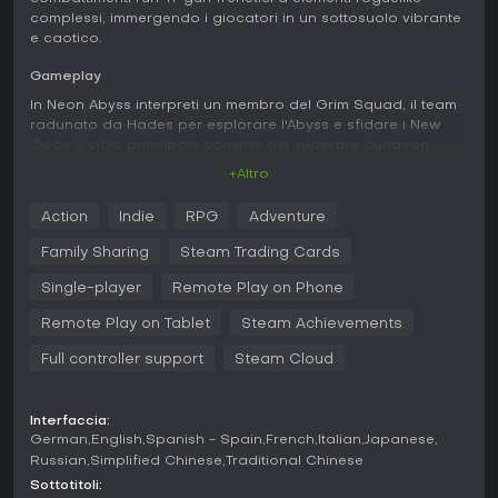
complessi, immergendo i giocatori in un sottosuolo vibrante
e caotico.
Gameplay
In Neon Abyss interpreti un membro del Grim Squad, il team
radunato da Hades per esplorare l'Abyss e sfidare i New
Gods. Il ciclo principale consiste nel superare dungeon
generati proceduralmente, pieni di nemici, trappole e tesori.
+Altro
Ogni run prevede la raccolta di oggetti con effetti passivi,
che si possono accumulare senza limiti per creare combo
Action
Indie
RPG
Adventure
potenti e originali. La morte funge da meccanismo di
progressione, sbloccando potenziamenti che rafforzano i
Family Sharing
Steam Trading Cards
tentativi successivi.
Single-player
Remote Play on Phone
Oltre al combattimento, il gioco permette di far schiudere
uova trovate durante le run per ottenere pet con abilità
Remote Play on Tablet
Steam Achievements
speciali, che evolvono man mano che sopravvivi più a
Full controller support
Steam Cloud
lungo, introducendo strategia e un tocco di compagnia.
Mini-giochi sparsi qua e là offrono pause dall'azione,
premiando con loot tramite attività come esecuzioni al
Interfaccia:
piano, sfide di meditazione e competizioni di ballo. Lo stile
German
English
Spanish - Spain
French
Italian
Japanese
pixel art e la colonna sonora energica amplificano il ritmo
Russian
Simplified Chinese
Traditional Chinese
serrato, mentre movimenti fluidi e platforming preciso
mantengono il gameplay avvincente.
Sottotitoli: