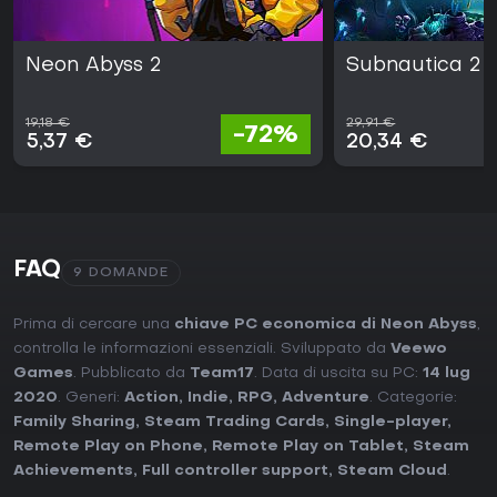
Neon Abyss 2
Subnautica 2
19,18 €
29,91 €
-72%
5,37 €
20,34 €
FAQ
9 DOMANDE
Prima di cercare una
chiave PC economica di Neon Abyss
,
controlla le informazioni essenziali. Sviluppato da
Veewo
Games
. Pubblicato da
Team17
. Data di uscita su PC:
14 lug
2020
. Generi:
Action
,
Indie
,
RPG
,
Adventure
. Categorie:
Family Sharing
,
Steam Trading Cards
,
Single-player
,
Remote Play on Phone
,
Remote Play on Tablet
,
Steam
Achievements
,
Full controller support
,
Steam Cloud
.