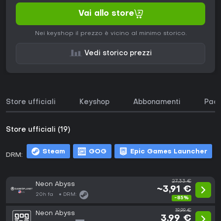
Vai allo store
Nei keyshop il prezzo è vicino al minimo storico.
Vedi storico prezzi
Store ufficiali
Keyshop
Abbonamenti
Pacc
Store ufficiali (19)
Steam
GOG
Epic Games Launcher
DRM:
m
27,33 €
Neon Abyss
~3,91 €
20h fa
DRM:
-85%
19,99 €
Neon Abyss
3,99 €