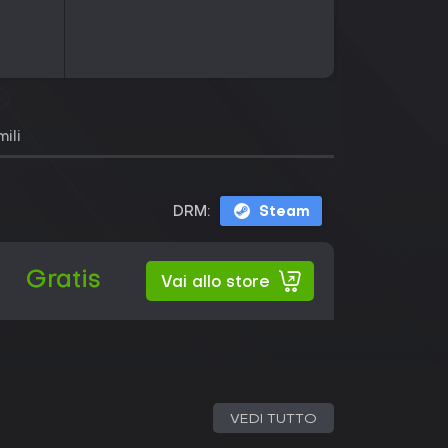
mili
DRM:
Steam
Gratis
Vai allo store
VEDI TUTTO