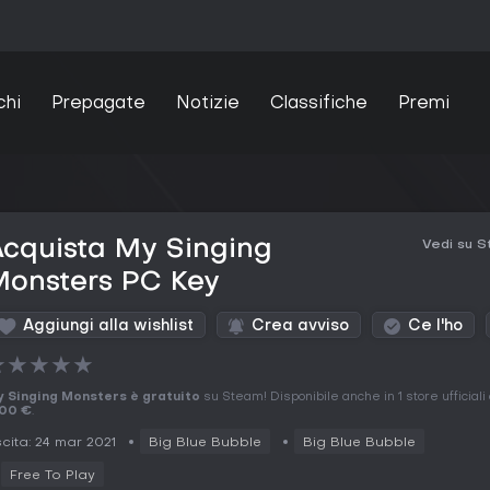
chi
Prepagate
Notizie
Classifiche
Premi
cquista My Singing
Vedi su 
Monsters PC Key
Aggiungi alla wishlist
Crea avviso
Ce l'ho
★
★
★
★
★
 Singing Monsters è gratuito
su Steam! Disponibile anche in 1 store ufficiali
,00 €
.
cita: 24 mar 2021
Big Blue Bubble
Big Blue Bubble
Free To Play