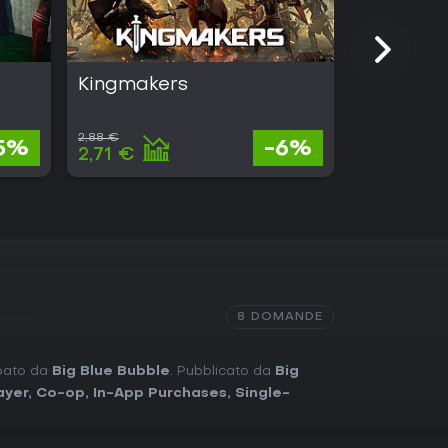
Kingmakers
Counter-
2,88 €
5%
-6%
Gratis
2,71 €
8 DOMANDE
ppato da
Big Blue Bubble
. Pubblicato da
Big
ayer
,
Co-op
,
In-App Purchases
,
Single-