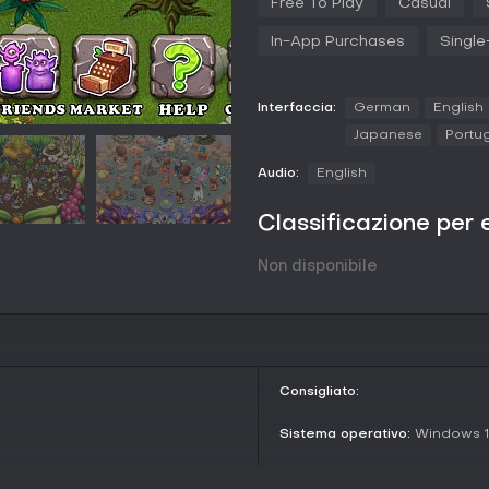
Free To Play
Casual
spendere in nuove strutture o d
mostri diversi per ottenerne di nu
In-App Purchases
Single
specifiche e un pizzico di casual
Le decorazioni sono fondamentali
per migliorare l'ambiente e la fel
Interfaccia:
German
English
Con oltre 450 costumi, puoi vestir
Japanese
Portug
richiede una connessione intern
amici e l'accesso ai contenuti d
Audio:
English
Modalità di gioco
Classificazione per 
My Singing Monsters privilegia la
ma propone attività distinte sull
Non disponibile
comporre canzoni personalizzat
con gli altri. Top Islands introdu
per i punteggi più alti in base all
Seasonal Events portano sfide a 
partecipazione per ricompense 
favoriscono la collaborazione su 
Consigliato:
sociale. Questi elementi mescol
online.
Sistema operativo:
Windows 
Updates and Current State