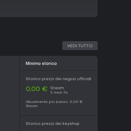
olari con nuovi mostri, isole e funzionalità.
enti hanno introdotto contenuti come combinazioni
on eventi, con live stream che anticipano i
onali continuano a susseguirsi, mantenendo fresca
nga data.
 chi apprezza le simulazioni di collezione con
 se ti piacciono i meccanismi di allevamento e la
VEDI TUTTO
dei giocatori resta alto, con recensioni Steam al
ali e feedback recenti al 90% positive su 660
ay prevede acquisti in-app opzionali, ma la
Minimo storico
sibile senza spese. Grazie agli aggiornamenti
zionata, garantisce divertimento duraturo per
asualità nell'allevamento può irritare qualcuno.
Storico prezzi dei negozi ufficiali
essioni rispetto all'azione intensa, questo titolo
Steam
0,00 €
5 mesi fa
Attualmente più basso:
0,00 €
Steam
Storico prezzi dei keyshop