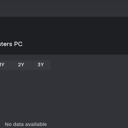
Il gioco riceve aggiornamenti reg
All'inizio del 2026, le patch rec
di allevamento inedite e legami c
prossimi arrivi. Gli eventi stagi
l'esperienza per i giocatori di lu
Vale la pena giocarci?
My Singing Monsters è ideale per
sters PC
un twist musicale, in particolare
creatività casual. Il gradimento 
94% positive su oltre 30.000 tot
recensioni. Il modello free-to-pl
progressione principale è acces
1Y
2Y
3Y
costanti e a una community affe
sessioni rilassate, anche se la c
Se preferisci il building senza pr
offre un valore costante.