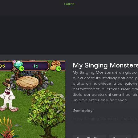
+Altro
My Singing Monsters 
My Singing Monsters è un gioco d
allevi creature stravaganti che 
piattaforme, unisce la collezion
permettendoti di creare isole ar
titolo conquista chi ama il buildi
un'ambientazione fiabesca.
Gameplay
In My Singing Monsters, il ciclo p
collezione di oltre 500 mostri u
Inizi posizionando i mostri sull
loro suoni individuali. Nutrirli n