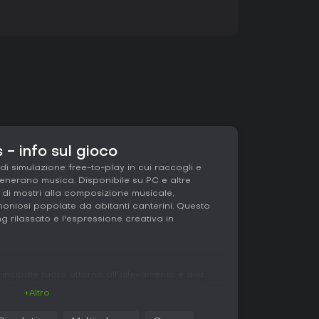
- info sul gioco
i simulazione free-to-play in cui raccogli e
generano musica. Disponibile su PC e altre
e di mostri alla composizione musicale,
moniosi popolate da abitanti canterini. Questo
ng rilassato e l'espressione creativa in
rincipale ruota attorno all'allevamento e alla
nici, ciascuno che funge da strumento musicale.
+Altro
e isole, dove producono canzoni combinando i
e aumenta il livello e la produzione di monete, da