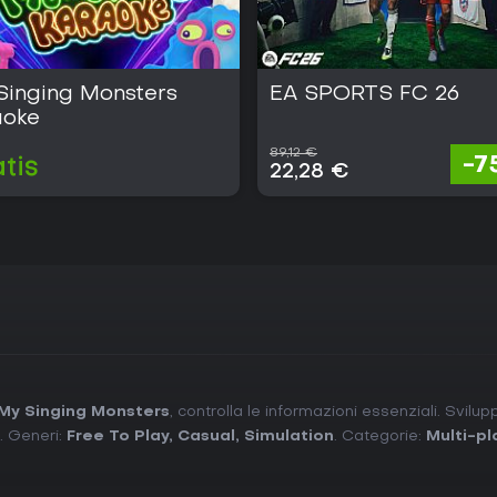
Singing Monsters
EA SPORTS FC 26
aoke
89,12 €
-7
tis
22,28 €
My Singing Monsters
, controlla le informazioni essenziali. Svilu
. Generi:
Free To Play
,
Casual
,
Simulation
. Categorie:
Multi-pl