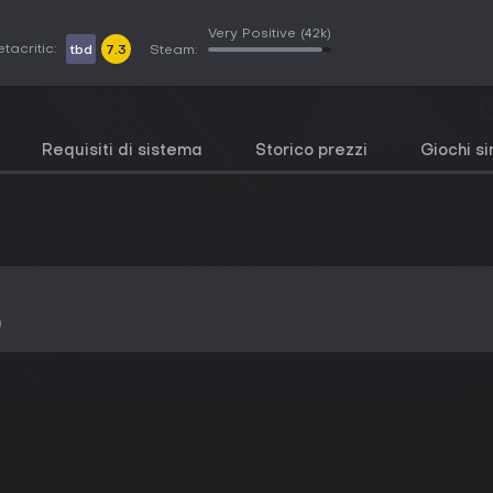
Very Positive
(42k)
tacritic:
tbd
7.3
Steam:
Requisiti di sistema
Storico prezzi
Giochi si