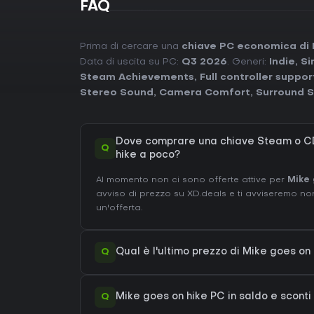
FAQ
Prima di cercare una
chiave PC economica di 
Data di uscita su PC:
Q3 2026
. Generi:
Indie
,
Si
Steam Achievements
,
Full controller suppor
Stereo Sound
,
Camera Comfort
,
Surround 
Dove comprare una chiave Steam o CD
Q
hike a poco?
Al momento non ci sono offerte attive per
Mike 
avviso di prezzo su XD.deals e ti avviseremo n
un'offerta.
Q
Qual è l'ultimo prezzo di Mike goes on
Q
Mike goes on hike PC in saldo e sconti 