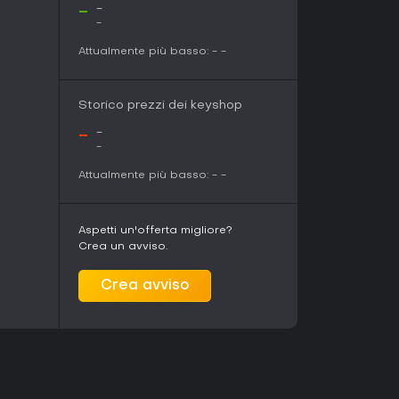
eano attività outdoor reali, Mike Goes on Hike
-
-
escursionismo e sopravvivenza, senza
-
a a giocatori che godono della gestione risorse
lità della natura in solitaria.
Attualmente più basso:
-
-
razioni multiplayer, potrebbe non catturarti a
ure indie che puntano su atmosfera e lezioni vitali
Storico prezzi dei keyshop
gante, specie per il focus su tracciamento
.
-
-
-
Attualmente più basso:
-
-
Aspetti un'offerta migliore?
Crea un avviso.
Crea avviso