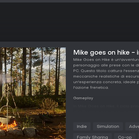
Mike goes on hike - i
Mike Goes on Hike è un'avventura
personaggio alle prese con le dif
PC. Questo titolo cattura l'esse
meccaniche realistiche di escursi
un'esperienza concreta, ideale 
l'azione frenetica.
Gameplay
In Mike Goes on Hike, il ciclo pr
all'affrontare escursioni in ambie
raccogli risorse, gestisci stati
salute, e ti adatti alle condizioni
Indie
Simulation
Adve
nebbia, vento e variazioni termic
piani per evitare penalità alla s
Family Sharing
Co-op