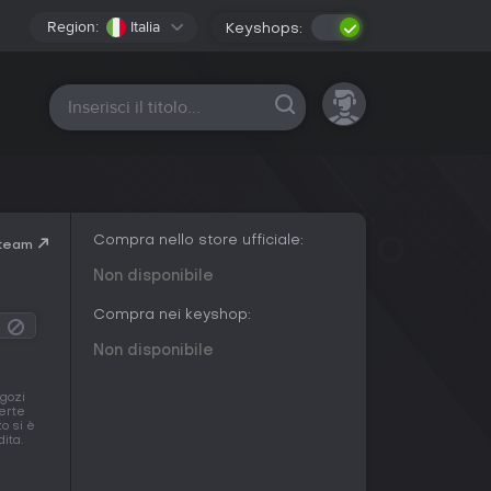
Region:
Italia
Keyshops:
Tutte le piattaforme
Compra nello store ufficiale:
Steam
Non disponibile
Compra nei keyshop:
Non disponibile
egozi
erte
zo si è
ita.