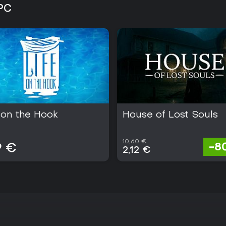
 PC
 on the Hook
House of Lost Souls
10,60 €
-8
9 €
2,12 €