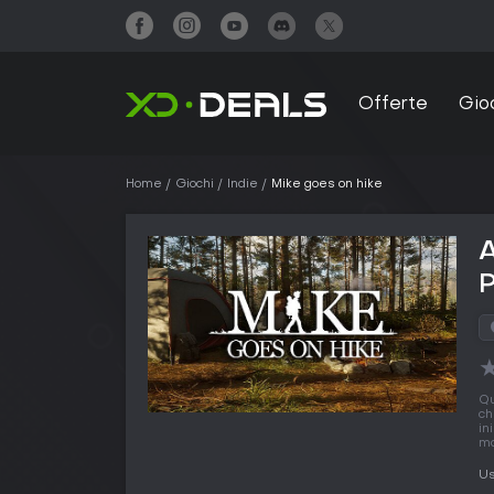
Offerte
Gio
Home
Giochi
Indie
Mike goes on hike
A
Q
ch
in
mo
Us