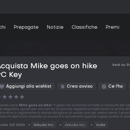
chi
Prepagate
Notizie
Classifiche
Premi
cquista Mike goes on hike
Vedi su 
PC Key
Aggiungi alla wishlist
Crea avviso
Ce l'ho
★
★
★
★
★
uando esce
Mike goes on hike
? Il gioco non è ancora arrivato in nessuno dei n
e seguiamo, quindi per ora non ha un prezzo. Appena compariranno le prime off
izieremo a registrarne lo storico dal giorno di uscita, così poi vedrai come il prez
sso fin dall'inizio. Imposta un avviso e ti scriveremo quando il gioco andrà in vend
cita: Q3 2026
Arkuda Inc.
Arkuda Inc.
Indie