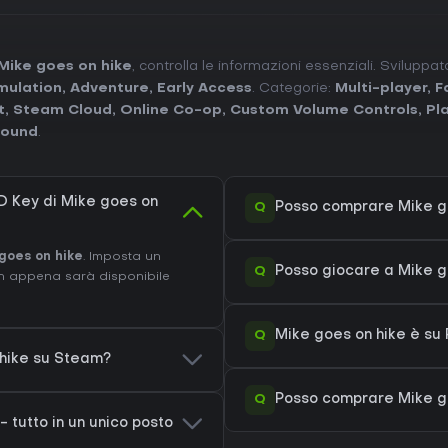
Mike goes on hike
, controlla le informazioni essenziali. Sviluppa
mulation
,
Adventure
,
Early Access
. Categorie:
Multi-player
,
F
t
,
Steam Cloud
,
Online Co-op
,
Custom Volume Controls
,
Pl
Sound
.
 Key di Mike goes on
Q
Posso comprare Mike g
goes on hike
. Imposta un
Q
Posso giocare a Mike 
on appena sarà disponibile
Q
Mike goes on hike è su
 hike su Steam?
Q
Posso comprare Mike go
- tutto in un unico posto