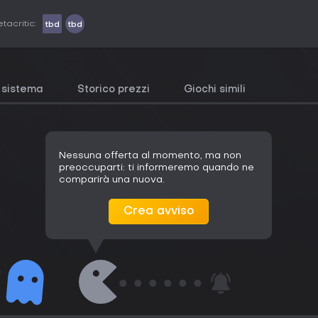
tacritic:
tbd
tbd
i sistema
Storico prezzi
Giochi simili
Nessuna offerta al momento, ma non
preoccuparti: ti informeremo quando ne
comparirà una nuova.
Crea avviso