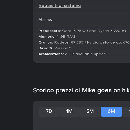
Requisiti di sistema
Minimo:
Processore:
Core i3-7100U and Ryzen 3 2200G
Memoria:
4 GB RAM
Grafica:
Radeon R9 285 / Nvidia geforce gtx 670
DirectX:
Version 11
Archiviazione:
6 GB available space
Storico prezzi di Mike goes on hi
7D
1M
3M
6M