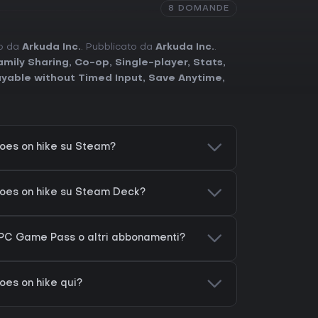
8 DOMANDE
to da
Arkuda Inc.
. Pubblicato da
Arkuda Inc.
.
amily Sharing
,
Co-op
,
Single-player
,
Stats
,
ayable without Timed Input
,
Save Anytime
,
oes on hike su Steam?
goes on hike su Steam Deck?
 PC Game Pass o altri abbonamenti?
es on hike qui?