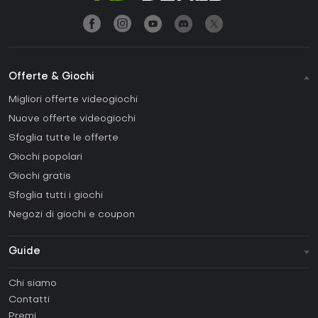
Offerte & Giochi
Migliori offerte videogiochi
Nuove offerte videogiochi
Sfoglia tutte le offerte
Giochi popolari
Giochi gratis
Sfoglia tutti i giochi
Negozi di giochi e coupon
Guide
FAQ
Chi siamo
Guide e tutorial
Contatti
Come attivare una Steam CD Key?
Premi