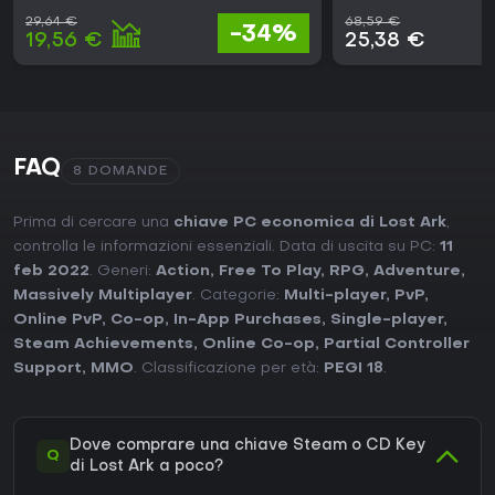
29,64 €
68,59 €
-34%
19,56 €
25,38 €
FAQ
8 DOMANDE
Prima di cercare una
chiave PC economica di Lost Ark
,
controlla le informazioni essenziali. Data di uscita su PC:
11
feb 2022
. Generi:
Action
,
Free To Play
,
RPG
,
Adventure
,
Massively Multiplayer
. Categorie:
Multi-player
,
PvP
,
Online PvP
,
Co-op
,
In-App Purchases
,
Single-player
,
Steam Achievements
,
Online Co-op
,
Partial Controller
Support
,
MMO
. Classificazione per età:
PEGI 18
.
Dove comprare una chiave Steam o CD Key
Q
di Lost Ark a poco?