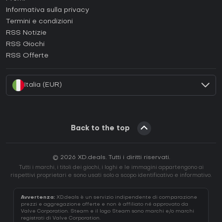
Come attivare una Epic Games CD Key?
Informativa sulla privacy
Termini e condizioni
Come attivare una GOG CD Key?
RSS Notizie
Come attivare una Ubisoft Connect CD Key?
RSS Giochi
Come attivare una EA App CD Key?
RSS Offerte
Come attivare una Battle.net CD Key?
Italia (EUR)
Back to the top
© 2026 XD.deals. Tutti i diritti riservati.
Tutti i marchi, i titoli dei giochi, i loghi e le immagini appartengono ai
rispettivi proprietari e sono usati solo a scopo identificativo e informativo.
Avvertenza:
XD.deals è un servizio indipendente di comparazione
prezzi e aggregazione offerte e non è affiliato né approvato da
Valve Corporation. Steam e il logo Steam sono marchi e/o marchi
registrati di Valve Corporation.