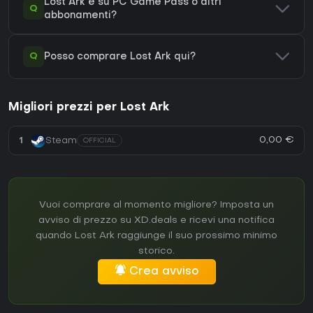
Lost Ark è su PC Game Pass o altri
Q
abbonamenti?
Q
Posso comprare Lost Ark qui?
Migliori prezzi per Lost Ark
0,00 €
1
Steam
OFFICIAL
Vuoi comprare al momento migliore? Imposta un
avviso di prezzo su XD.deals e ricevi una notifica
quando Lost Ark raggiunge il suo prossimo minimo
storico.
Crea avviso