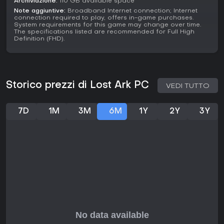
Archiviazione:
110 GB available space
un 8 su 10 da IGN, lodato per il sistema di combattimento e
Note aggiuntive:
Broadband Internet connection; Internet
la varietà del mondo, anche se la media utenti è 6.2 su 123
connection required to play, offers in-game purchases.
recensioni, con critiche alla progressione grindy.
System requirements for this game may change over time.
The specifications listed are recommended for Full High
Definition (FHD).
Con l'accesso free-to-play e update attivi come Ends of the
Abyss, si adatta a chi cerca impegno a lungo termine. Se
ami raid strategici di gruppo o quest solo in
un'ambientazione fantasy, offre un ottimo valore, specie per
chi tollera task quotidiani e farming di materiali.
Storico prezzi di Lost Ark PC
VEDI TUTTO
7D
1M
3M
6M
1Y
2Y
3Y