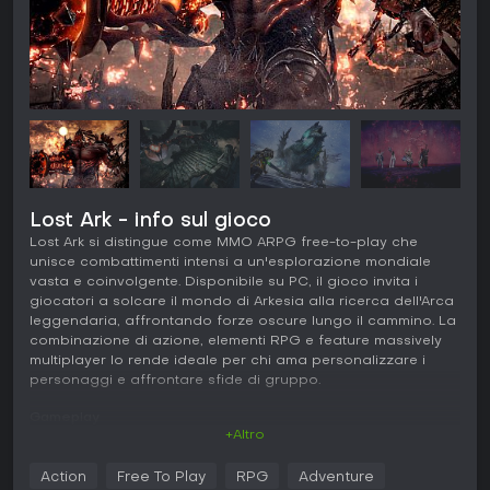
Lost Ark - info sul gioco
Lost Ark si distingue come MMO ARPG free-to-play che
unisce combattimenti intensi a un'esplorazione mondiale
vasta e coinvolgente. Disponibile su PC, il gioco invita i
giocatori a solcare il mondo di Arkesia alla ricerca dell'Arca
leggendaria, affrontando forze oscure lungo il cammino. La
combinazione di azione, elementi RPG e feature massively
multiplayer lo rende ideale per chi ama personalizzare i
personaggi e affrontare sfide di gruppo.
Gameplay
+Altro
In Lost Ark, l'esperienza ruota attorno a un combat action in
cui scegli una classe e una advanced class per definire il
Action
Free To Play
RPG
Adventure
tuo stile. Il sistema Tripod sblocca tre livelli di