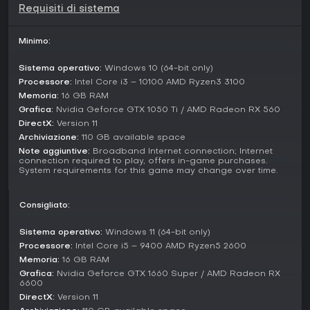
Requisiti di sistema
Per il lato competitivo, i duelli PvP permettono scontri diretti,
e le raid sfidano boss colossali in open world o istanze. Le
quest si estendono in storyline epiche, come lo scontro con
Minimo:
la Demon Legion, e le attività di gruppo come l'esplorazione
di isole remote in cerca di tesori completano l'aspetto
Sistema operativo:
Windows 10 (64-bit only)
multiplayer.
Processore:
Intel Core i3 – 10100 AMD Ryzen3 3100
Memoria:
16 GB RAM
Updates and Current State
Grafica:
Nvidia Geforce GTX 1050 Ti / AMD Radeon RX 560
A marzo 2026, Lost Ark resta attivo con drop di contenuti
DirectX:
Version 11
regolari. L'update Ends of the Abyss, uscito l'11 marzo,
Archiviazione:
110 GB available space
conclude la storyline di Kazeros e porta bilanciamenti,
Note aggiuntive:
Broadband Internet connection; Internet
miglioramenti alle Guardian Raid e Paradise Season 3.
connection required to play, offers in-game purchases.
L'update del team del 12 marzo ha aggiunto un evento di
System requirements for this game may change over time.
progressione per prepararsi alla minaccia Serca, insieme a
nuovi build per personaggi e elementi narrativi.
Consigliato:
Questi aggiornamenti dimostrano un supporto costante,
con tweak quality-of-life e nuove sfide basati sul feedback
Sistema operativo:
Windows 11 (64-bit only)
dei giocatori. Il gioco continua a evolversi, preservando il
Processore:
Intel Core i5 – 9400 AMD Ryzen5 2600
mix di contenuti solo e di gruppo nel mondo di Arkesia.
Memoria:
16 GB RAM
Grafica:
Nvidia Geforce GTX 1660 Super / AMD Radeon RX
Vale la pena giocarci?
6600
Lost Ark attrae i fan degli MMO ARPG che apprezzano una
DirectX:
Version 11
customizzazione profonda e un combat vario. Ha ricevuto