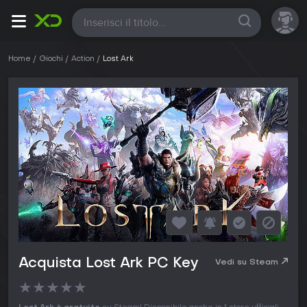
Tutte
Home
Giochi
Action
Lost Ark
Acquista Lost Ark PC Key
Vedi su Steam
★
★
★
★
★