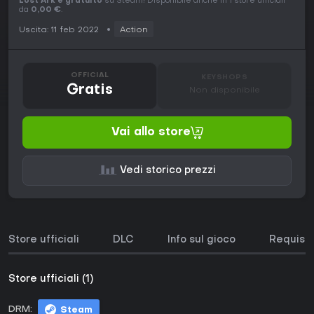
Lost Ark è gratuito
su Steam! Disponibile anche in 1 store ufficiali
da
0,00 €
.
Uscita: 11 feb 2022
Action
OFFICIAL
KEYSHOPS
Gratis
Non disponibile
Vai allo store
Vedi storico prezzi
Store ufficiali
DLC
Info sul gioco
Requisit
Store ufficiali (1)
DRM:
Steam