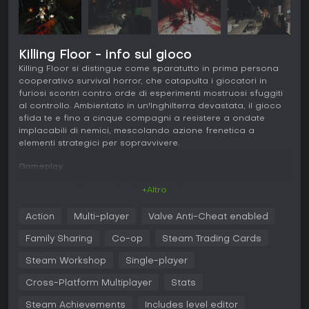
Killing Floor - info sul gioco
Killing Floor si distingue come sparatutto in prima persona
cooperativo survival horror, che catapulta i giocatori in
furiosi scontri contro orde di esperimenti mostruosi sfuggiti
al controllo. Ambientato in un'Inghilterra devastata, il gioco
sfida te e fino a cinque compagni a resistere a ondate
implacabili di nemici, mescolando azione frenetica a
elementi strategici per sopravvivere.
Gameplay
In Killing Floor, il fulcro del gameplay consiste nel respingere
+Altro
ondate sempre più toste di creature zombie-like chiamate
Zeds. All'inizio scegli un perk, che definisce i punti di forza
Action
Multi-player
Valve Anti-Cheat enabled
del tuo personaggio, come maggiore precisione con i fucili
o abilità di guarigione potenziate. Questi perk salgono di
Family Sharing
Co-op
Steam Trading Cards
livello durante le partite, garantendo bonus permanenti a
statistiche come danni inflitti o velocità di movimento.
Steam Workshop
Single-player
Il combattimento è viscerale, con un vasto arsenale a
Cross-Platform Multiplayer
Stats
disposizione tra cui fucili a pompa, balestre e lanciafiamme.
Steam Achievements
Includes level editor
Puoi saldare le porte per gestire i percorsi nemici,