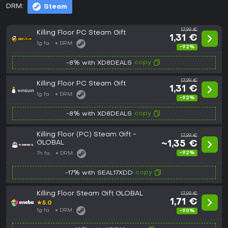
DRM:
Steam
17,99 €
Killing Floor PC Steam Gift
1,31 €
1g fa
DRM:
-92%
copy
-8% with XD8DEALS
17,99 €
Killing Floor PC Steam Gift
1,31 €
1g fa
DRM:
-92%
copy
-8% with XD8DEALS
Killing Floor (PC) Steam Gift -
17,99 €
GLOBAL
~1,35 €
-92%
7h fa
DRM:
copy
-17% with SEAL17XDD
Killing Floor Steam Gift GLOBAL
17,99 €
1,71 €
★
5.0
1g fa
DRM:
-90%