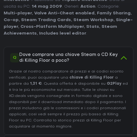
uscita su PC:
14 mag 2009
. Generi:
Action
. Categorie:
Multi-player
,
Valve Anti-Cheat enabled
,
Family Sharing
,
Co-op
,
Steam Trading Cards
,
Steam Workshop
,
Single-
player
,
Cross-Platform Multiplayer
,
Stats
,
Steam
Achievements
,
Includes level editor
.
Dove comprare una chiave Steam o CD Key
Q
di Killing Floor a poco?
Grazie al nostro comparatore di prezzi e ai codici sconto
verificati, puoi acquistare una
chiave di Killing Floor
a
partire da
1,31 €
. Questa offerta è disponibile su
G2Play
ed
è tra le più economiche sul mercato. Tutte le chiavi su
XD.deals vengono consegnate in formato digitale e sono
disponibili per il download immediato dopo il pagamento. I
prezzi includono già le commissioni e i codici promozionali
applicati, così vedi sempre il prezzo più basso di Killing
Floor su
PC
. Controlla lo
storico prezzi di Killing Floor
per
acquistare al momento migliore.