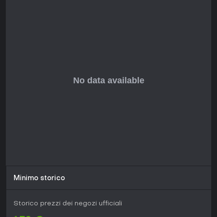
grafica tradisce l'uscita del 2009.
Il titolo riceve ancora update gratuiti e eventi speciali,
mantenendo viva la community. I feedback dei giocatori
lodano il divertimento della coordinazione e l'adrenalina
delle ondate dure, rendendolo ideale per fan dei survival di
squadra. Se cerchi grafiche moderne o esperienze solitarie,
potrebbe sembrare datato, ma i meccanismi principali
reggono alla grande nel multiplayer.
Minimo storico
Storico prezzi dei negozi ufficiali