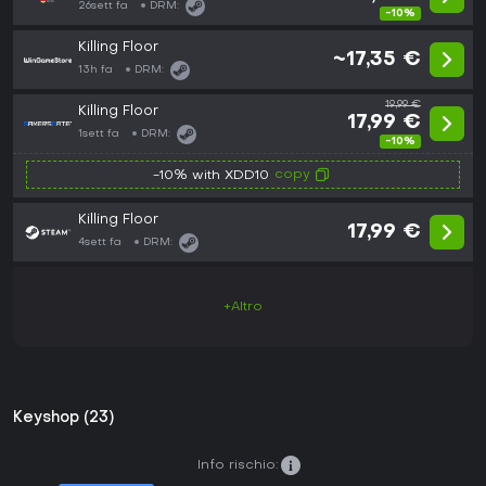
26sett fa
DRM:
-10%
Killing Floor
~17,35 €
13h fa
DRM:
19,99 €
Killing Floor
17,99 €
1sett fa
DRM:
-10%
copy
-10% with XDD10
Killing Floor
17,99 €
4sett fa
DRM:
+Altro
Keyshop (23)
Info rischio: