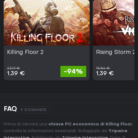
Killing Floor 2
Rising Storm 2
23,17 €
19,86 €
-94%
1,39 €
1,39 €
FAQ
9 DOMANDE
Prima di cercare una
chiave PC economica di Killing Floor
,
controlla le informazioni essenziali. Sviluppato da
Tripwire
Interactive
. Pubblicato da
Tripwire Interactive
. Data di