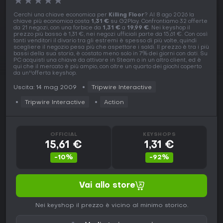
★
★
★
★
★
Cerchi una chiave economica per
Killing Floor
? Al 8 ago 2026 la
chiave più economica costa
1,31 €
su G2Play. Confrontiamo 32 offerte
da 21 negozi, con una forbice da
1,31 €
a
19,99 €
. Nei keyshop il
prezzo più basso è 1,31 €, nei negozi ufficiali parte da 15,61 €. Con così
tanti venditori il divario tra gli estremi è spesso di più volte, quindi
scegliere il negozio pesa più che aspettare i saldi. Il prezzo è tra i più
bassi della sua storia, è costato meno solo in 7% dei giorni con dati. Su
PC acquisti una chiave da attivare in Steam o in un altro client, ed è
qui che il mercato è più ampio, con oltre un quarto dei giochi coperto
da un''offerta keyshop.
Uscita: 14 mag 2009
Tripwire Interactive
Tripwire Interactive
Action
OFFICIAL
KEYSHOPS
15,61 €
1,31 €
-10%
-92%
Vai allo store
Nei keyshop il prezzo è vicino al minimo storico.