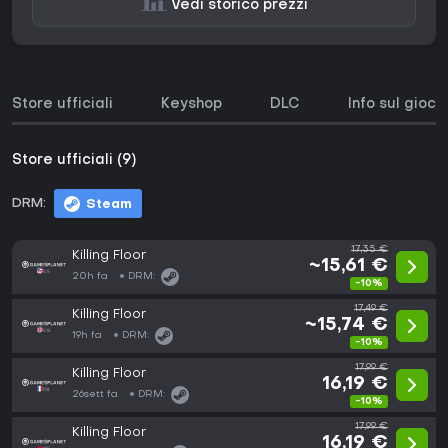
Vedi storico prezzi
Store ufficiali
Keyshop
DLC
Info sul gioco
Store ufficiali (9)
DRM:
Steam
17,35 €
Killing Floor
~15,61 €
20h fa
DRM:
-10%
17,49 €
Killing Floor
~15,74 €
19h fa
DRM:
-10%
17,99 €
Killing Floor
16,19 €
26sett fa
DRM:
-10%
17,99 €
Killing Floor
16,19 €