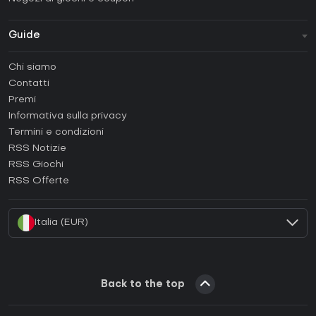
Guide
FAQ
Chi siamo
Guide e tutorial
Contatti
Come attivare una Steam CD Key?
Premi
Come attivare una Epic Games CD Key?
Informativa sulla privacy
Termini e condizioni
Come attivare una GOG CD Key?
RSS Notizie
Come attivare una Ubisoft Connect CD Key?
RSS Giochi
Come attivare una EA App CD Key?
RSS Offerte
Come attivare una Battle.net CD Key?
Italia (EUR)
Back to the top