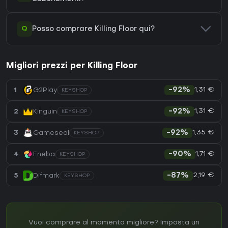
Q
Posso comprare Killing Floor qui?
Migliori prezzi per Killing Floor
1,31 €
1
G2Play
-92%
KEYSHOP
1,31 €
2
Kinguin
-92%
KEYSHOP
1,35 €
3
Gameseal
-92%
KEYSHOP
1,71 €
4
Eneba
-90%
KEYSHOP
2,19 €
5
Difmark
-87%
KEYSHOP
Vuoi comprare al momento migliore? Imposta un