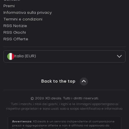
Come attivare una Steam CD Key?
Premi
Come attivare una Epic Games CD Key?
Informativa sulla privacy
Termini e condizioni
Come attivare una GOG CD Key?
RSS Notizie
Come attivare una Ubisoft Connect CD Key?
RSS Giochi
Come attivare una EA App CD Key?
RSS Offerte
Come attivare una Battle.net CD Key?
Italia (EUR)
Back to the top
© 2026 XD.deals. Tutti i diritti riservati.
Tutti i marchi, i titoli dei giochi, i loghi e le immagini appartengono ai
rispettivi proprietari e sono usati solo a scopo identificativo e informativo.
Avvertenza:
XD.deals è un servizio indipendente di comparazione
prezzi e aggregazione offerte e non è affiliato né approvato da