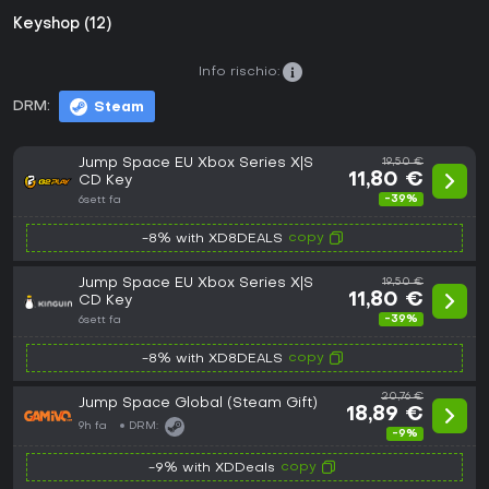
Keyshop (12)
Info rischio:
DRM:
Steam
Jump Space EU Xbox Series X|S
19,50 €
11,80 €
CD Key
-39%
6sett fa
copy
-8% with XD8DEALS
Jump Space EU Xbox Series X|S
19,50 €
11,80 €
CD Key
-39%
6sett fa
copy
-8% with XD8DEALS
20,76 €
Jump Space Global (Steam Gift)
18,89 €
9h fa
DRM:
-9%
copy
-9% with XDDeals