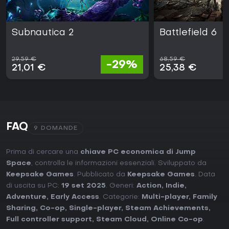
Subnautica 2
Battlefield 6
29,59 €
68,59 €
-29%
21,01 €
25,38 €
FAQ
9 DOMANDE
Prima di cercare una
chiave PC economica di Jump
Space
, controlla le informazioni essenziali. Sviluppato da
Keepsake Games
. Pubblicato da
Keepsake Games
. Data
di uscita su PC:
19 set 2025
. Generi:
Action
,
Indie
,
Adventure
,
Early Access
. Categorie:
Multi-player
,
Family
Sharing
,
Co-op
,
Single-player
,
Steam Achievements
,
Full controller support
,
Steam Cloud
,
Online Co-op
.