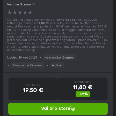
Vedi su Steam
★
★
★
★
★
Cerchi una chiave economica per
Jump Space
? Al 9 ago 2026
l'offerta più bassa è
11,80 €
su G2Play, scelta tra 14 offerte in 9
negozi. Nei keyshop si parte da 11,80 €, nei negozi ufficiali da 19,50 €.
Su PC il keyshop vince sul prezzo nella maggior parte dei confronti,
ma acquisti allora un codice da un venditore terzo, quindi verifica la
regione di attivazione. Questo gioco è già costato meno, nel 91% dei
giorni con dati. Un avviso di prezzo ti segnalerà il prossimo calo. Su PC
acquisti una chiave da attivare in Steam o in un altro client, ed è qui
che il mercato è più ampio, con oltre un quarto dei giochi coperto da
un''offerta keyshop.
Uscita: 19 set 2025
Keepsake Games
Keepsake Games
Action
KEYSHOPS
OFFICIAL
11,80 €
19,50 €
-39%
Vai allo store