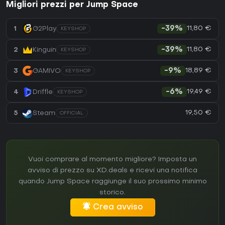
Migliori prezzi per Jump Space
11,80 €
1
G2Play
-39%
KEYSHOP
11,80 €
2
Kinguin
-39%
KEYSHOP
18,89 €
3
GAMIVO
-9%
KEYSHOP
19,49 €
4
Driffle
-6%
KEYSHOP
19,50 €
5
Steam
OFFICIAL
Vuoi comprare al momento migliore? Imposta un
avviso di prezzo su XD.deals e ricevi una notifica
quando Jump Space raggiunge il suo prossimo minimo
storico.
Crea avviso