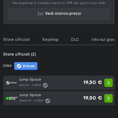
Nei keyshop è costato meno in 91% dei giorni con dati.
Vedi storico prezzi
Store ufficiali
Keyshop
DLC
Info sul gioco
Store ufficiali (2)
DRM:
Steam
Jump Space
19,50 €
1sett fa
DRM:
Jump Space
19,50 €
24sett fa
DRM: