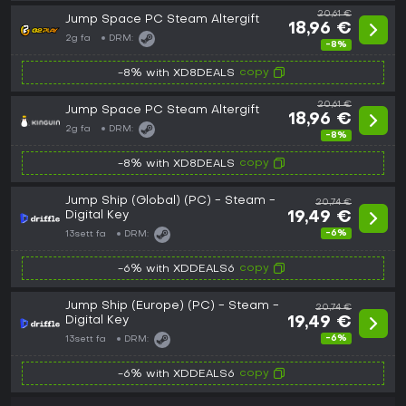
20,61 €
Jump Space PC Steam Altergift
18,96 €
2g fa
DRM:
-8%
copy
-8% with XD8DEALS
20,61 €
Jump Space PC Steam Altergift
18,96 €
2g fa
DRM:
-8%
copy
-8% with XD8DEALS
Jump Ship (Global) (PC) - Steam -
20,74 €
Digital Key
19,49 €
-6%
13sett fa
DRM:
copy
-6% with XDDEALS6
Jump Ship (Europe) (PC) - Steam -
20,74 €
Digital Key
19,49 €
-6%
13sett fa
DRM:
copy
-6% with XDDEALS6