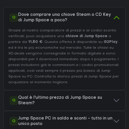
Dove comprare una chiave Steam o CD Key
Q
di Jump Space a poco?
Grazie al nostro comparatore di prezzi e ai codici sconto
verificati, puoi acquistare una
chiave di Jump Space
a
partire da
11,80 €
. Questa offerta è disponibile su
G2Play
ed è tra le più economiche sul mercato. Tutte le chiavi su
XD.deals vengono consegnate in formato digitale e sono
disponibili per il download immediato dopo il pagamento. I
prezzi includono già le commissioni e i codici promozionali
applicati, così vedi sempre il prezzo più basso di Jump
Space su
PC
. Controlla lo
storico prezzi di Jump Space
per
acquistare al momento migliore.
Qual è l'ultimo prezzo di Jump Space su
Q
Steam?
Jump Space PC in saldo e sconti - tutto in un
Q
unico posto