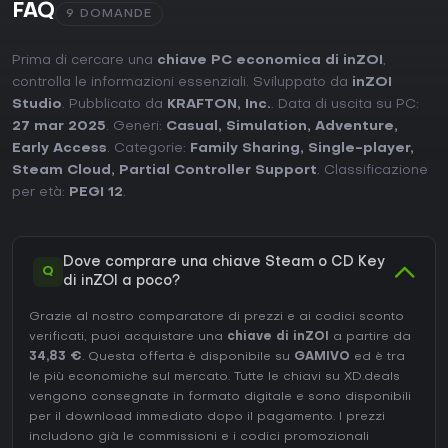
FAQ
9 DOMANDE
Prima di cercare una
chiave PC economica di inZOI
,
controlla le informazioni essenziali. Sviluppato da
inZOI
Studio
. Pubblicato da
KRAFTON, Inc.
. Data di uscita su PC:
27 mar 2025
. Generi:
Casual
,
Simulation
,
Adventure
,
Early Access
. Categorie:
Family Sharing
,
Single-player
,
Steam Cloud
,
Partial Controller Support
. Classificazione
per età:
PEGI 12
.
Dove comprare una chiave Steam o CD Key
Q
di inZOI a poco?
Grazie al nostro comparatore di prezzi e ai codici sconto
verificati, puoi acquistare una
chiave di inZOI
a partire da
34,83 €
. Questa offerta è disponibile su
GAMIVO
ed è tra
le più economiche sul mercato. Tutte le chiavi su XD.deals
vengono consegnate in formato digitale e sono disponibili
per il download immediato dopo il pagamento. I prezzi
includono già le commissioni e i codici promozionali