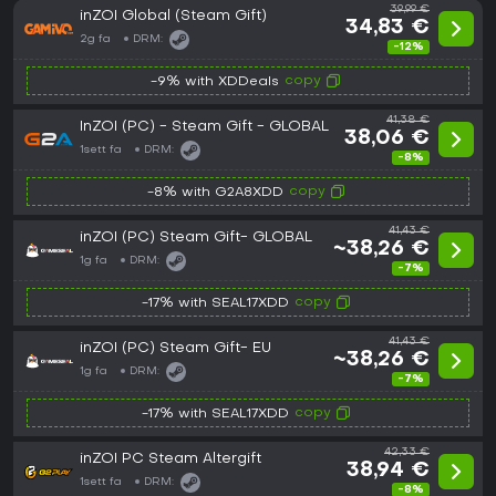
39,99 €
inZOI Global (Steam Gift)
34,83 €
2g fa
DRM:
-12%
copy
-9% with XDDeals
41,38 €
InZOI (PC) - Steam Gift - GLOBAL
38,06 €
1sett fa
DRM:
-8%
copy
-8% with G2A8XDD
41,43 €
inZOI (PC) Steam Gift- GLOBAL
~38,26 €
1g fa
DRM:
-7%
copy
-17% with SEAL17XDD
41,43 €
inZOI (PC) Steam Gift- EU
~38,26 €
1g fa
DRM:
-7%
copy
-17% with SEAL17XDD
42,33 €
inZOI PC Steam Altergift
38,94 €
1sett fa
DRM:
-8%