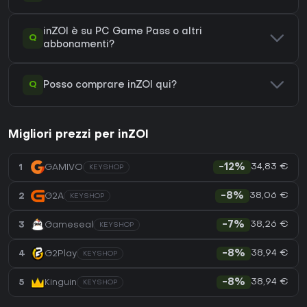
inZOI è su PC Game Pass o altri
Q
abbonamenti?
Q
Posso comprare inZOI qui?
Migliori prezzi per inZOI
34,83 €
1
GAMIVO
-12%
KEYSHOP
38,06 €
2
G2A
-8%
KEYSHOP
38,26 €
3
Gameseal
-7%
KEYSHOP
38,94 €
4
G2Play
-8%
KEYSHOP
38,94 €
5
Kinguin
-8%
KEYSHOP