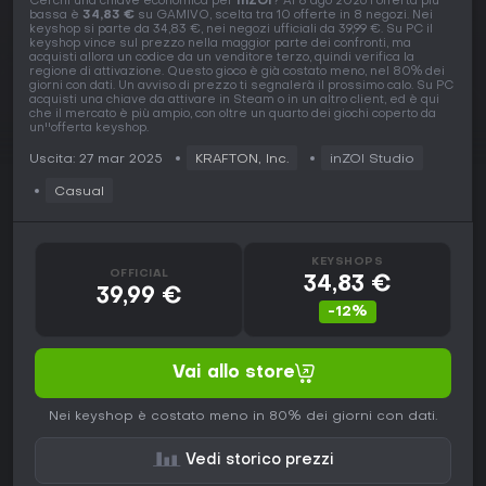
Cerchi una chiave economica per
inZOI
? Al 8 ago 2026 l'offerta più
bassa è
34,83 €
su GAMIVO, scelta tra 10 offerte in 8 negozi. Nei
keyshop si parte da 34,83 €, nei negozi ufficiali da 39,99 €. Su PC il
keyshop vince sul prezzo nella maggior parte dei confronti, ma
acquisti allora un codice da un venditore terzo, quindi verifica la
regione di attivazione. Questo gioco è già costato meno, nel 80% dei
giorni con dati. Un avviso di prezzo ti segnalerà il prossimo calo. Su PC
acquisti una chiave da attivare in Steam o in un altro client, ed è qui
che il mercato è più ampio, con oltre un quarto dei giochi coperto da
un''offerta keyshop.
Uscita: 27 mar 2025
KRAFTON, Inc.
inZOI Studio
Casual
KEYSHOPS
OFFICIAL
34,83 €
39,99 €
-12%
Vai allo store
Nei keyshop è costato meno in 80% dei giorni con dati.
Vedi storico prezzi