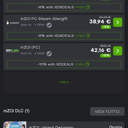
copy
-8% with XD8DEALS
42,33 €
inZOI PC Steam Altergift
38,94 €
1sett fa
DRM:
-8%
copy
-8% with XD8DEALS
49,60 €
inZOI (PC)
42,16 €
1sett fa
DRM:
-15%
copy
-15% with XDDEALS
+Altro
inZOI DLC (1)
VEDI TUTTO
inZOI : Island Getaway
Gratis