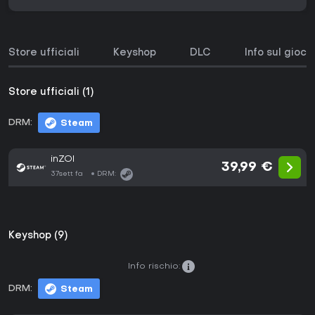
Store ufficiali
Keyshop
DLC
Info sul gioco
Store ufficiali (1)
DRM:
Steam
inZOI
39,99 €
37sett fa
DRM:
Keyshop (9)
Info rischio:
DRM:
Steam