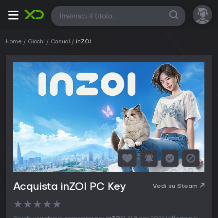
Tutte
Home
Giochi
Casual
inZOI
Acquista inZOI PC Key
Vedi su Steam
★
★
★
★
★