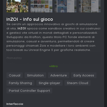
inZOI - info sul gioco
Se cerchi un approccio innovativo ai giochi di simulazione
di vita,
inZOI
spicca come sandbox creativo in cui costruisci
e gestisci vite virtuali in mondi dettagliati e personalizzabili.
Sviluppato da Krafton, questo titolo PC fonde elementi di
simulazione, casual e avventura, permettendoti di creare
personaggi chiamati Zois e modellare i loro ambienti con
tool basati su Unreal Engine 5 per grafiche realistiche.
Gameplay
inZOI
ruota attorno alla gestione delle vite dei Zois, che
+Altro
agiscono con libero arbitrio in base a personalità ed
esperienze. Puoi influenzare azioni, relazioni e routine
Casual
Simulation
Adventure
Early Access
quotidiane, scatenando eventi come pettegolezzi o trend
nella community. Il loop principale prevede la
Family Sharing
Single-player
Steam Cloud
personalizzazione dei personaggi con oltre 250 opzioni -
capelli, pelle, abiti e accessori - e il loro inserimento in città
Partial Controller Support
che modifichi regolando meteo, edifici e strade.
Tool basati su generative AI amplificano la creatività:
Interfaccia: