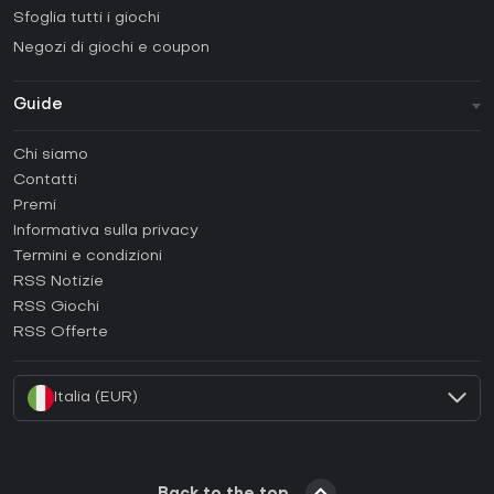
Sfoglia tutti i giochi
Negozi di giochi e coupon
Guide
FAQ
Chi siamo
Guide e tutorial
Contatti
Come attivare una Steam CD Key?
Premi
Come attivare una Epic Games CD Key?
Informativa sulla privacy
Termini e condizioni
Come attivare una GOG CD Key?
RSS Notizie
Come attivare una Ubisoft Connect CD Key?
RSS Giochi
Come attivare una EA App CD Key?
RSS Offerte
Come attivare una Battle.net CD Key?
Italia (EUR)