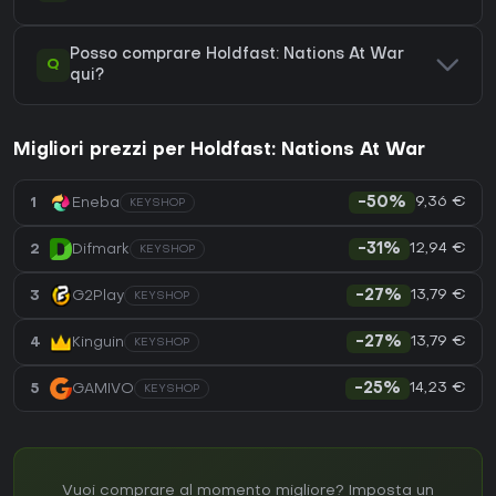
Posso comprare Holdfast: Nations At War
Q
qui?
Migliori prezzi per Holdfast: Nations At War
9,36 €
1
Eneba
-50%
KEYSHOP
12,94 €
2
Difmark
-31%
KEYSHOP
13,79 €
3
G2Play
-27%
KEYSHOP
13,79 €
4
Kinguin
-27%
KEYSHOP
14,23 €
5
GAMIVO
-25%
KEYSHOP
Vuoi comprare al momento migliore? Imposta un