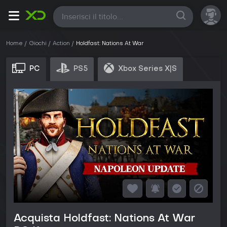
Tutte
Home
Giochi
Action
Holdfast: Nations At War
PC
PS5
Xbox Series X|S
Acquista Holdfast: Nations At War