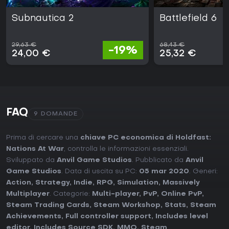
Subnautica 2
Battlefield 6
29,63 €
68,43 €
-19%
24,00 €
25,32 €
FAQ
9 DOMANDE
Prima di cercare una
chiave PC economica di Holdfast:
Nations At War
, controlla le informazioni essenziali.
Sviluppato da
Anvil Game Studios
. Pubblicato da
Anvil
Game Studios
. Data di uscita su PC:
05 mar 2020
. Generi:
Action
,
Strategy
,
Indie
,
RPG
,
Simulation
,
Massively
Multiplayer
. Categorie:
Multi-player
,
PvP
,
Online PvP
,
Steam Trading Cards
,
Steam Workshop
,
Stats
,
Steam
Achievements
,
Full controller support
,
Includes level
editor
,
Includes Source SDK
,
MMO
,
Steam