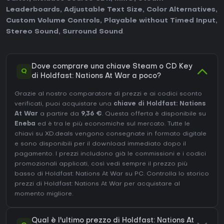
Leaderboards
,
Adjustable Text Size
,
Color Alternatives
,
Custom Volume Controls
,
Playable without Timed Input
,
Stereo Sound
,
Surround Sound
.
Dove comprare una chiave Steam o CD Key
Q
di Holdfast: Nations At War a poco?
Grazie al nostro comparatore di prezzi e ai codici sconto
verificati, puoi acquistare una
chiave di Holdfast: Nations
At War
a partire da
9,36 €
. Questa offerta è disponibile su
Eneba
ed è tra le più economiche sul mercato. Tutte le
chiavi su XD.deals vengono consegnate in formato digitale
e sono disponibili per il download immediato dopo il
pagamento. I prezzi includono già le commissioni e i codici
promozionali applicati, così vedi sempre il prezzo più
basso di Holdfast: Nations At War su
PC
. Controlla lo
storico
prezzi di Holdfast: Nations At War
per acquistare al
momento migliore.
Qual è l'ultimo prezzo di Holdfast: Nations At