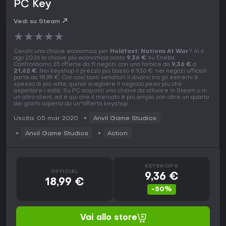
PC Key
Vedi su Steam
★
★
★
★
★
Cerchi una chiave economica per
Holdfast: Nations At War
? Al 6
ago 2026 la chiave più economica costa
9,36 €
su Eneba.
Confrontiamo 25 offerte da 11 negozi, con una forbice da
9,36 €
a
21,62 €
. Nei keyshop il prezzo più basso è 9,36 €, nei negozi ufficiali
parte da 18,99 €. Con così tanti venditori il divario tra gli estremi è
spesso di più volte, quindi scegliere il negozio pesa più che
aspettare i saldi. Su PC acquisti una chiave da attivare in Steam o in
un altro client, ed è qui che il mercato è più ampio, con oltre un quarto
dei giochi coperto da un''offerta keyshop.
Uscita: 05 mar 2020
Anvil Game Studios
Anvil Game Studios
Action
KEYSHOPS
OFFICIAL
9,36 €
18,99 €
-50%
Vai allo store