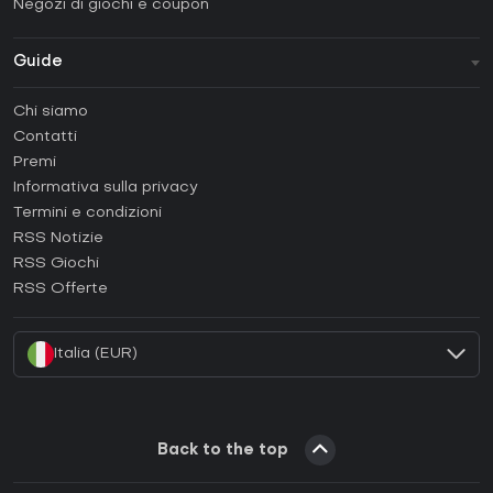
Negozi di giochi e coupon
Guide
FAQ
Chi siamo
Guide e tutorial
Contatti
Come attivare una Steam CD Key?
Premi
Come attivare una Epic Games CD Key?
Informativa sulla privacy
Termini e condizioni
Come attivare una GOG CD Key?
RSS Notizie
Come attivare una Ubisoft Connect CD Key?
RSS Giochi
Come attivare una EA App CD Key?
RSS Offerte
Come attivare una Battle.net CD Key?
Italia (EUR)
Back to the top