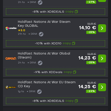
-27%
2h fa
DRM:
copy
-8% with XD8DEALS
Holdfast: Nations At War Steam
18,99 €
Key GLOBAL
14,10 €
★
5.0
-25%
21h fa
DRM:
copy
-10% with XDD10
Holdfast: Nations At War Global
18,99 €
(Steam)
14,23 €
-25%
2h fa
DRM:
copy
-9% with XDDeals
Holdfast: Nations At War EU Steam
18,99 €
CD Key
14,25 €
-24%
1g fa
DRM:
copy
-8% with XD8DEALS