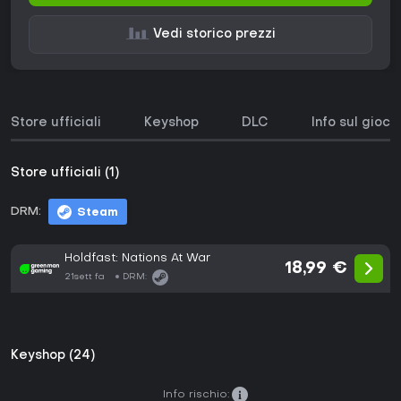
Vedi storico prezzi
Store ufficiali
Keyshop
DLC
Info sul gioco
Store ufficiali (1)
DRM:
Steam
Holdfast: Nations At War
18,99 €
21sett fa
DRM:
Keyshop (24)
Info rischio: