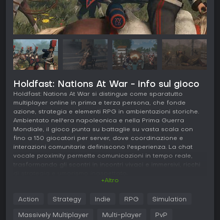
Holdfast: Nations At War - info sul gioco
Holdfast: Nations At War si distingue come sparatutto
multiplayer online in prima e terza persona, che fonde
azione, strategia e elementi RPG in ambientazioni storiche.
Ambientato nell'era napoleonica e nella Prima Guerra
Mondiale, il gioco punta su battaglie su vasta scala con
fino a 150 giocatori per server, dove coordinazione e
interazioni comunitarie definiscono l'esperienza. La chat
vocale proximity permette comunicazioni in tempo reale,
trasformando gli scontri in incontri vivaci e immersivi, ricchi
di strategia e umorismo inaspettato.
+Altro
Gameplay
Action
Strategy
Indie
RPG
Simulation
In Holdfast: Nations At War, il ciclo principale consiste nello
scegliere una classe e lanciarsi in combattimenti caotici e di
Massively Multiplayer
Multi-player
PvP