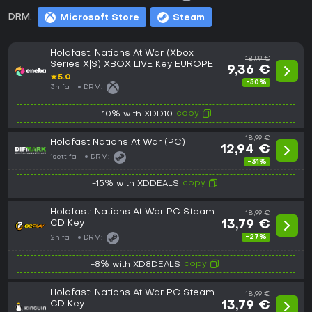
DRM:
Microsoft Store
Steam
Holdfast: Nations At War (Xbox
18,99 €
Series X|S) XBOX LIVE Key EUROPE
9,36 €
★
5.0
-50%
3h fa
DRM:
copy
-10% with XDD10
18,99 €
Holdfast Nations At War (PC)
12,94 €
1sett fa
DRM:
-31%
copy
-15% with XDDEALS
Holdfast: Nations At War PC Steam
18,99 €
CD Key
13,79 €
-27%
2h fa
DRM:
copy
-8% with XD8DEALS
Holdfast: Nations At War PC Steam
18,99 €
CD Key
13,79 €