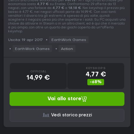
Cerchi una chiave economica per
Forts
? Al 7 ago 2026 la chiave più
economica costa
4,77 €
su Eneba. Confrontiamo 29 offerte da 13
negozi, con una forbice da
4,77 €
a
18,18 €
. Nei keyshop il prezzo più
basso è 4,77 €, nei negozi ufficiali parte da 14,99 €. Con così tanti
venditori il divario tra gli estremi è spesso di più volte, quindi
scegliere il negozio pesa più che aspettare i saldi. Su PC acquisti una
chiave da attivare in Steam o in un altro client, ed è qui che il mercato
è più ampio, con oltre un quarto dei giochi coperto da un''offerta
keyshop.
Uscita: 19 apr 2017
EarthWork Games
EarthWork Games
Action
KEYSHOPS
OFFICIAL
4,77 €
14,99 €
-68%
Vai allo store
Vedi storico prezzi