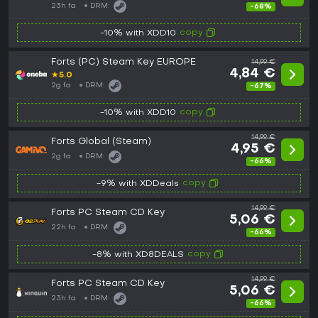
23h fa
DRM:
-68%
copy
-10% with XDD10
Forts (PC) Steam Key EUROPE
14,99 €
4,84 €
★
5.0
2g fa
DRM:
-67%
copy
-10% with XDD10
14,99 €
Forts Global (Steam)
4,95 €
2g fa
DRM:
-66%
copy
-9% with XDDeals
14,99 €
Forts PC Steam CD Key
5,06 €
22h fa
DRM:
-66%
copy
-8% with XD8DEALS
14,99 €
Forts PC Steam CD Key
5,06 €
23h fa
DRM:
-66%