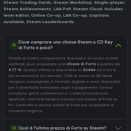
Steam Trading Cards
,
Steam Workshop
,
Single-player
,
Steam Achievements
,
LAN PvP
,
Steam Cloud
,
Includes
level editor
,
Online Co-op
,
LAN Co-op
,
Captions
available
,
Steam Leaderboards
.
Dove comprare una chiave Steam o CD Key
Q
di Forts a poco?
Grazie al nostro comparatore di prezzi e ai codici sconto
verificati, puoi acquistare una
chiave di Forts
a partire da
4,77 €
. Questa offerta è disponibile su
Eneba
ed è tra le
più economiche sul mercato. Tutte le chiavi su XD.deals
vengono consegnate in formato digitale e sono disponibili
per il download immediato dopo il pagamento. I prezzi
includono già le commissioni e i codici promozionali
applicati, così vedi sempre il prezzo più basso di Forts su
PC
. Controlla lo
storico prezzi di Forts
per acquistare al
momento migliore.
Q
Qual è l'ultimo prezzo di Forts su Steam?