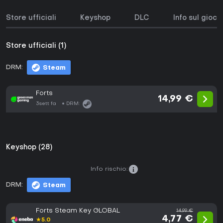
Store ufficiali
Keyshop
DLC
Info sul gioco
Store ufficiali (1)
DRM:
Steam
Forts
14,99 €
3sett fa
DRM:
Keyshop (28)
Info rischio:
DRM:
Steam
Forts Steam Key GLOBAL
14,99 €
4,77 €
★
5.0