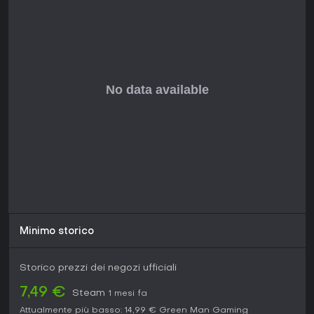
L'integrazione del modding con supporto workshop
mantiene il gioco vivo, con contenuti utente che aumentano
la rigiocabilità.
Vale la pena giocarci?
Forts conquista chi ama gli strategici con un twist fisico,
mescolando creatività nella costruzione e combattimenti
distruttivi. Il focus su fortezze e decisioni in tempo reale si
adatta a partite rapide e intense, più che a campagne
lunghe.
Con update continui e una community dedicata, resta attivo
anni dopo l'uscita. Le recensioni lodano il caos multiplayer
divertente e le meccaniche di distruzione appaganti,
rendendolo una scelta solida per fan della strategia in
cerca di novità. Se costruire e sparare in un contesto
competitivo ti attira, Forts offre valore duraturo con le sue
Minimo storico
modalità e contenuti personalizzati.
Storico prezzi dei negozi ufficiali
7,49 €
Steam
1 mesi fa
Attualmente più basso:
14,99 €
Green Man Gaming