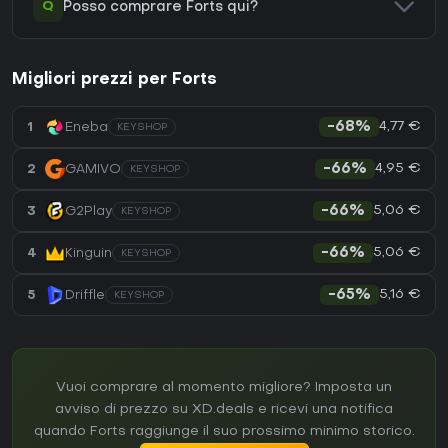
Q
Posso comprare Forts qui?
Migliori prezzi per Forts
4,77 €
1
Eneba
-68%
KEYSHOP
4,95 €
2
GAMIVO
-66%
KEYSHOP
5,06 €
3
G2Play
-66%
KEYSHOP
5,06 €
4
Kinguin
-66%
KEYSHOP
5,16 €
5
Driffle
-65%
KEYSHOP
Vuoi comprare al momento migliore? Imposta un
avviso di prezzo su XD.deals e ricevi una notifica
quando Forts raggiunge il suo prossimo minimo storico.