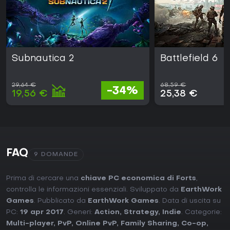
Subnautica 2
Battlefield 6
29,64 €
68,59 €
-34%
19,56 €
25,38 €
FAQ
9 DOMANDE
Prima di cercare una
chiave PC economica di Forts
,
controlla le informazioni essenziali. Sviluppato da
EarthWork
Games
. Pubblicato da
EarthWork Games
. Data di uscita su
PC:
19 apr 2017
. Generi:
Action
,
Strategy
,
Indie
. Categorie:
Multi-player
,
PvP
,
Online PvP
,
Family Sharing
,
Co-op
,