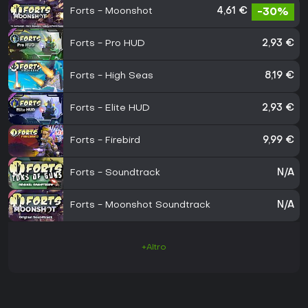
Forts - Moonshot
4,61 €
-30%
Forts - Pro HUD
2,93 €
Forts - High Seas
8,19 €
Forts - Elite HUD
2,93 €
Forts - Firebird
9,99 €
Forts - Soundtrack
N/A
Forts - Moonshot Soundtrack
N/A
+Altro