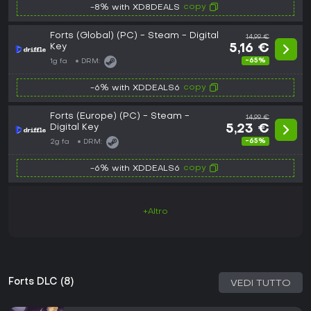
copy
-8% with XD8DEALS
Forts (Global) (PC) - Steam - Digital
14,99 €
Key
5,16 €
-65%
1g fa
DRM:
copy
-6% with XDDEALS6
Forts (Europe) (PC) - Steam -
14,99 €
Digital Key
5,23 €
-65%
2g fa
DRM:
copy
-6% with XDDEALS6
+Altro
Forts DLC (8)
VEDI TUTTO