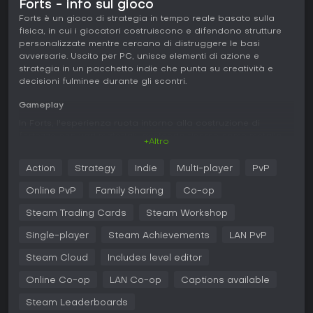
Forts - info sul gioco
Forts è un gioco di strategia in tempo reale basato sulla
fisica, in cui i giocatori costruiscono e difendono strutture
personalizzate mentre cercano di distruggere le basi
avversarie. Uscito per PC, unisce elementi di azione e
strategia in un pacchetto indie che punta su creatività e
decisioni fulminee durante gli scontri.
Gameplay
In Forts, l'esperienza ruota intorno alla costruzione di
fortezze con vari materiali, gestendo risorse come metallo
+Altro
ed energia. Si parte da una struttura base e la si espande in
tempo reale, aggiungendo rinforzi, porte e fondamenta per
Action
Strategy
Indie
Multi-player
PvP
reggere armi e difese. Il sistema fisico è cruciale: sezioni mal
costruite crollano sotto il fuoco o per tensioni strutturali.
Online PvP
Family Sharing
Co-op
Le risorse si raccolgono tramite miniere e upgrade di
Steam Trading Cards
Steam Workshop
stoccaggio, che finanziano gli avanzamenti dell'albero
tecnologico. Questo sblocca nuove armi e abilità,
Single-player
Steam Achievements
LAN PvP
permettendo di adattare le strategie a partita in corso. Nei
Steam Cloud
Includes level editor
combattimenti si arma la fortezza con mitragliatrici, missili,
laser e cecchini, ognuno ideale contro minacce diverse.
Online Co-op
LAN Co-op
Captions available
Colpire i punti deboli nemici, come reattori o comandanti, è
vitale per vincere.
Steam Leaderboards