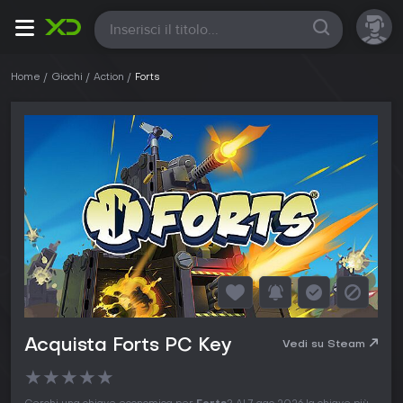
Tutte
Home
Giochi
Action
Forts
Acquista Forts PC Key
Vedi su Steam
★
★
★
★
★