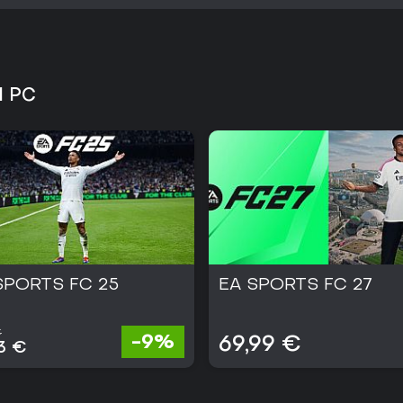
1 PC
SPORTS FC 25
EA SPORTS FC 27
€
-9%
69,99 €
3 €