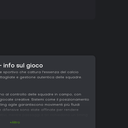
 info sul gioco
e sportivo che cattura l'essenza del calcio
tagliate e gestione autentica delle squadre.
orno al controllo delle squadre in campo, con
 giocate creative. Sistemi come il posizionamento
bling agile garantiscono movimenti più fluidi
e difensive sono state affinate per rendere
attivi, mentre passaggi e tiri richiedono un timing
o avversari esperti.
+Altro