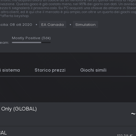
nfronti, ma acquisti allora un codice da un venditore terzo, quindi verifica la regi
tivazione. Questo gioco è già costato meno, nel 95% dei giorni con dati. Un avviso 
ezzo ti segnalerà il prossimo calo. Su PC acquisti una chiave da attivare in Stea
 altro client, ed è qui che il mercato è più ampio, con oltre un quarto dei giochi c
''offerta keyshop.
cita: 08 ott 2020
EA Canada
Simulation
Mostly Positive
(56k)
team:
di sistema
Storico prezzi
Giochi simili
sh Only (GLOBAL)
~
BAL
122,59 €