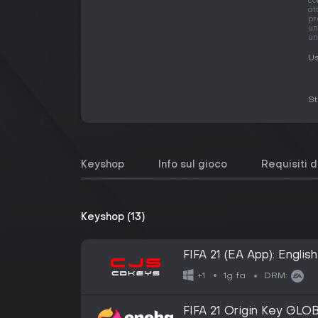
co
at
pr
un
un
Us
S
Keyshop
Info sul gioco
Requisiti 
Keyshop (13)
FIFA 21 (EA App): Engli
1g fa
+1
DRM:
FIFA 21 Origin Key GLO