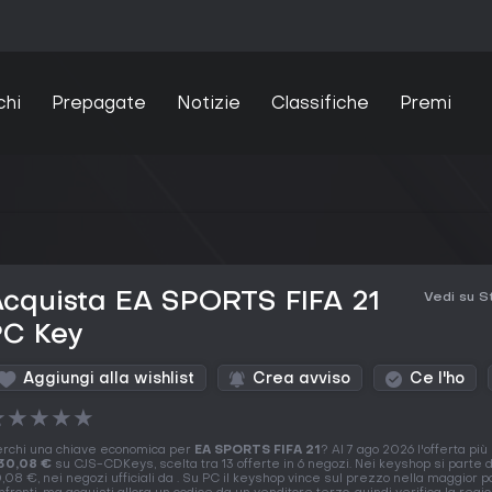
chi
Prepagate
Notizie
Classifiche
Premi
cquista EA SPORTS FIFA 21
Vedi su 
PC Key
Aggiungi alla wishlist
Crea avviso
Ce l'ho
★
★
★
★
★
rchi una chiave economica per
EA SPORTS FIFA 21
? Al 7 ago 2026 l'offerta pi
30,08 €
su CJS-CDKeys, scelta tra 13 offerte in 6 negozi. Nei keyshop si parte 
,08 €, nei negozi ufficiali da . Su PC il keyshop vince sul prezzo nella maggior p