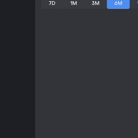
7D
1M
3M
6M