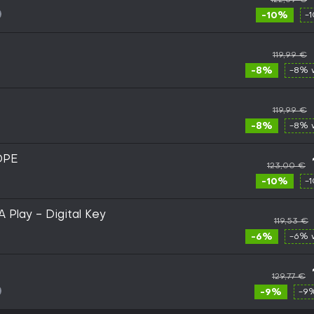
-10%
-
119,99 €
-8%
-8% 
119,99 €
-8%
-8% 
ROPE
123,00 €
-10%
-
A Play - Digital Key
119,53 €
-6%
-6% 
129,77 €
-9%
-9%