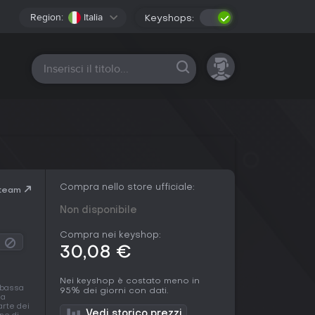
Region:
Italia
Keyshops:
Tutte le piattaforme
Compra nello store ufficiale:
Steam
Non disponibile
Compra nei keyshop:
30,08 €
Nei keyshop è costato meno in
ù bassa
95% dei giorni con dati.
da
arte dei
Vedi storico prezzi