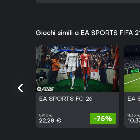
Giochi simili a EA SPORTS FIFA 2
EA SPORTS FC 26
EA 
89,12 €
11,35 
-75%
22,28 €
10,3