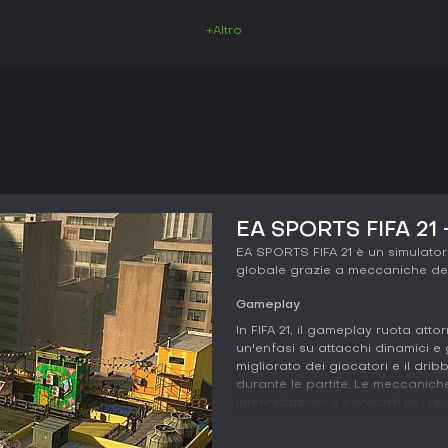
+Altro
EA SPORTS FIFA 21 -
EA SPORTS FIFA 21 è un simulator
globale grazie a meccaniche det
Gameplay
In FIFA 21, il gameplay ruota att
un'enfasi su attacchi dinamici e
migliorato dei giocatori e il drib
durante le partite. Le meccanich
intercettazioni e contrasti più re
preciso per avere successo contr