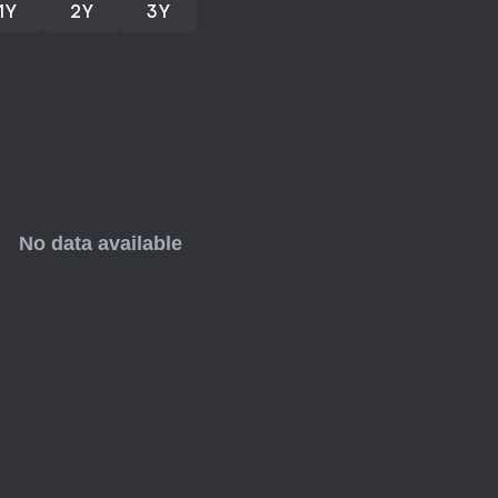
1Y
2Y
3Y