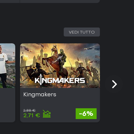
VEDI TUTTO
Kingmakers
Half Swo
2,88 €
24,98 €
-6%
2,71 €
22,98 €