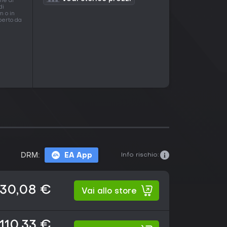
one di
di
m o in
operto da
Info rischio:
DRM:
EA App
30,08 €
Vai allo store
110,33 €